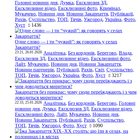
Головні новини дня
,
Думка
,
Ексклюзив ЗД
,
Ексклюзивне відео
,
Ексклюзивні фото
,
Кримінал
,
Мукачево
,
Новини дня
,
Новини Закарпаття
,
Публікації
,
Рахів
,
Суспільство
,
ТОП
,
Тячів
,
Ужгород
,
Україна
,
Фото
,
Хуст
1436
Одне слово — і ти “чужий”: як говорять у селах
Закарпаття?
23:21, 26.01.2026
Аналітика
,
Без кордонів
,
Берегово
,
Влада
,
Ексклюзив ЗД
,
Ексклюзивне відео
,
Ексклюзивні фото
,
Лайт
,
Мукачево
,
Новини дня
,
Новини Закарпаття
,
Новини партнерів
,
Публікації
,
Рахів
,
Світ
,
Суспільство
,
ТОП
,
Тячів
,
Ужгород
,
Україна
,
Фото
,
Хуст
3217
Закарпаття без прикрас: чому сюди переїжджають і з чим
доводиться миритися?
22:33, 25.01.2026
Аналітика
,
Без кордонів
,
Берегово
,
Головні
новини дня
,
Думка
,
Ексклюзив ЗД
,
Ексклюзивне відео
,
Ексклюзивні фото
,
Лайт
,
Мукачево
,
Новини дня
,
Новини Закарпаття
,
Публікації
,
Рахів
,
Суспільство
,
ТОП
,
Тячів
,
Ужгород
,
Фото
,
Хуст
1090