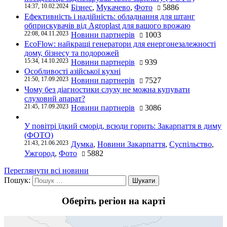
14:37, 10.02.2024
Бізнес
,
Мукачево
,
Фото
5886
Ефективність і надійність: обладнання для штанг
обприскувачів від Agroplast для вашого врожаю
22:08, 04.11.2023
Новини партнерів
1003
EcoFlow: найкращі генератори для енергонезалежності
дому, бізнесу та подорожей
15:34, 14.10.2023
Новини партнерів
939
Особливості азійської кухні
21:50, 17.09.2023
Новини партнерів
7527
Чому без діагностики слуху не можна купувати
слуховий апарат?
21:45, 17.09.2023
Новини партнерів
3086
У повітрі їдкий сморід, всюди горить: Закарпаття в диму
(ФОТО)
21:43, 21.06.2023
Думка
,
Новини Закарпаття
,
Суспільство
,
Ужгород
,
Фото
5882
Переглянути всі новини
Пошук:
Оберіть регіон на карті