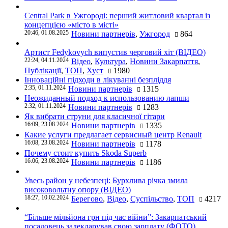
Central Park в Ужгороді: перший житловий квартал із
концепцією «місто в місті»
20:46, 01.08.2025
Новини партнерів
,
Ужгород
864
Артист Fedykovych випустив черговий хіт (ВІДЕО)
22:24, 04.11.2024
Відео
,
Культура
,
Новини Закарпаття
,
Публікації
,
ТОП
,
Хуст
1980
Інноваційні підходи в лікуванні безпліддя
2:35, 01.11.2024
Новини партнерів
1315
Неожиданный подход к использованию лапши
2:32, 01.11.2024
Новини партнерів
1283
Як вибрати струни для класичної гітари
16:09, 23.08.2024
Новини партнерів
1335
Какие услуги предлагает сервисный центр Renault
16:08, 23.08.2024
Новини партнерів
1178
Почему стоит купить Skoda Superb
16:06, 23.08.2024
Новини партнерів
1186
Увесь район у небезпеці: Бурхлива річка змила
високовольтну опору (ВІДЕО)
18:27, 10.02.2024
Берегово
,
Відео
,
Суспільство
,
ТОП
4217
“Більше мільйона грн під час війни”: Закарпатський
посадовець задекларував свою зарплату (ФОТО)