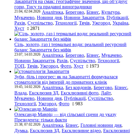
Закарпаття на смак: географічне значення, що об’єднує
гори, Тису та прадавні виноградники
21:04, 02.04.2026
Аналітика
,
Берегово
,
Бізнес
,
Культура
,
Мукачево
,
Новини дня
,
Новини Закарпаття
,
Публікації
,
Рахів
,
Суспільство
,
Технології
,
Тячів
,
Ужгород
,
Україна
,
Хуст
2871
Сіль, золото, газ і термальні води: реальний ресурсний
баланс Закарпаття без міфів
23:07, 14.03.2026
Аналітика
,
Берегово
,
Бізнес
,
Мукачево
,
Новини Закарпаття
,
Рахів
,
Суспільство
,
Технології
,
ТОП
,
Тячів
,
Ужгород
,
Фото
,
Хуст
1973
Зуби, біль і прогрес: як на Закарпатті формувалася
стоматологія від імперій до приватних клінік
19:45, 14.02.2026
Аналітика
,
Без кордонів
,
Берегово
,
Бізнес
,
Влада
,
Ексклюзив ЗД
,
Ексклюзивні фото
,
Лайт
,
Мукачево
,
Новини дня
,
Публікації
,
Суспільство
,
Технології
,
Ужгород
,
Фото
983
Олександр Мавріц — від сільської сцени до указу
Президента: тільки факти
21:38, 07.02.2026
Аналітика
,
Бізнес
,
Головні новини дня
,
Думка
,
Ексклюзив ЗД
,
Ексклюзивне відео
,
Ексклюзивні