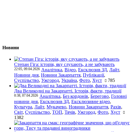
Новини
Степан Гіга: історія, яку слухають, а не забувають
22:05, 09.04.2026
Аналітика
,
Відео
,
Ексклюзив ЗД
,
Лайт
,
Новини дня
,
Новини Закарпаття
,
Публікації
,
Суспільство
,
Ужгород
,
Україна
,
Фото
,
Хуст
785
Два Великодні на Закарпатті. Історія, факти, традиції
0:38, 07.04.2026
Аналітика
,
Без кордонів
,
Берегово
,
Головні
новини дня
,
Ексклюзив ЗД
,
Ексклюзивне відео
,
Культура
,
Лайт
,
Мукачево
,
Новини Закарпаття
,
Рахів
,
Світ
,
Суспільство
,
ТОП
,
Тячів
,
Ужгород
,
Фото
,
Хуст
1382