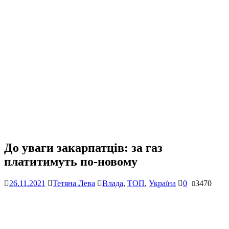
До уваги закарпатців: за газ
платитимуть по-новому
26.11.2021
Тетяна Лева
Влада
,
ТОП
,
Україна
0
3470