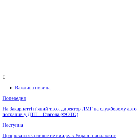
Важлива новина
Попередня
На Закарпатті п’яний т.в.о. директор ЛМГ на службовому авто
потрапив у ДТП – Глагола (ФОТО)
Наступна
Працювати як раніше не вийде: в Україні посилюють