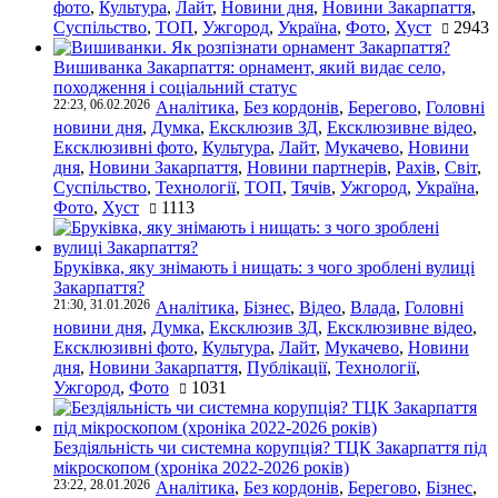
фото
,
Культура
,
Лайт
,
Новини дня
,
Новини Закарпаття
,
Суспільство
,
ТОП
,
Ужгород
,
Україна
,
Фото
,
Хуст
2943
Вишиванка Закарпаття: орнамент, який видає село,
походження і соціальний статус
22:23, 06.02.2026
Аналітика
,
Без кордонів
,
Берегово
,
Головні
новини дня
,
Думка
,
Ексклюзив ЗД
,
Ексклюзивне відео
,
Ексклюзивні фото
,
Культура
,
Лайт
,
Мукачево
,
Новини
дня
,
Новини Закарпаття
,
Новини партнерів
,
Рахів
,
Світ
,
Суспільство
,
Технології
,
ТОП
,
Тячів
,
Ужгород
,
Україна
,
Фото
,
Хуст
1113
Бруківка, яку знімають і нищать: з чого зроблені вулиці
Закарпаття?
21:30, 31.01.2026
Аналітика
,
Бізнес
,
Відео
,
Влада
,
Головні
новини дня
,
Думка
,
Ексклюзив ЗД
,
Ексклюзивне відео
,
Ексклюзивні фото
,
Культура
,
Лайт
,
Мукачево
,
Новини
дня
,
Новини Закарпаття
,
Публікації
,
Технології
,
Ужгород
,
Фото
1031
Бездіяльність чи системна корупція? ТЦК Закарпаття під
мікроскопом (хроніка 2022-2026 років)
23:22, 28.01.2026
Аналітика
,
Без кордонів
,
Берегово
,
Бізнес
,