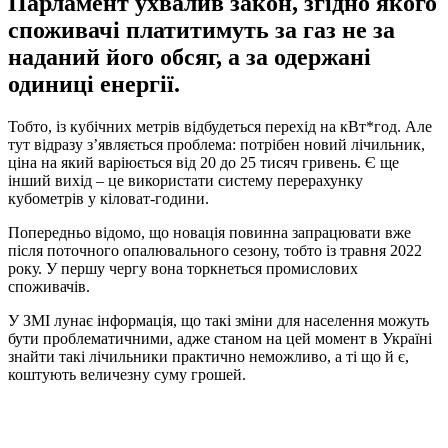
Парламент ухвалив закон, згідно якого
споживачі платитимуть за газ не за
наданий його обсяг, а за одержані
одиниці енергії.
Тобто, із кубічних метрів відбудеться перехід на кВт*год. Але
тут відразу з’являється проблема: потрібен новий лічильник,
ціна на який варіюється від 20 до 25 тисяч гривень. Є ще
інший вихід – це використати систему перерахунку
кубометрів у кіловат-години.
Попередньо відомо, що новація повинна запрацювати вже
після поточного опалювального сезону, тобто із травня 2022
року. У першу чергу вона торкнеться промислових
споживачів.
У ЗМІ лунає інформація, що такі зміни для населення можуть
бути проблематичними, адже станом на цей момент в Україні
знайти такі лічильники практично неможливо, а ті що й є,
коштують величезну суму грошей.