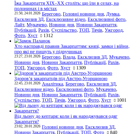
Їжа Закарпаття ХІХ–ХХ століть: що їли в селах, на
полонинах і в містах
21:50, 24.01.2026
Берегово
,
Головні новини дня
,
Думка
,
Ексклюзив ЗД
,
Ексклюзивне відео
,
Ексклюзивні фото
,
Лайт
,
Мукачево
,
Новини дня
,
Новини Закарпаття
,
Публікації
,
Рахів
,
Суспільство
,
ТОП
,
Тячів
,
Ужгород
,
Фото
,
Хуст
1312
Хто насправді правив Закарпаттям: князі, замки і війни,
про які не пишуть у підручниках
23:27, 23.01.2026
Берегово
,
Влада
,
Ексклюзив ЗД
,
Мукачево
,
Новини дня
,
Новини Закарпаття
,
Публікації
,
Рахів
,
ТОП
,
Ужгород
,
Фото
,
Хуст
1309
Здоров’я закарпатців під Австро-Угорщиною
22:45, 23.01.2026
Аналітика
,
Берегово
,
Ексклюзив ЗД
,
Ексклюзивне відео
,
Ексклюзивні фото
,
Мукачево
,
Новини дня
,
Новини Закарпаття
,
Публікації
,
Рахів
,
Суспільство
,
ТОП
,
Тячів
,
Ужгород
,
Фото
,
Хуст
1001
Від льону до кептаря: коли і як народжувався одяг
Закарпаття?
23:02, 20.01.2026
Головні новини дня
,
Ексклюзив ЗД
,
Новини Закарпаття
,
Публікації
,
ТОП
,
Фото
840