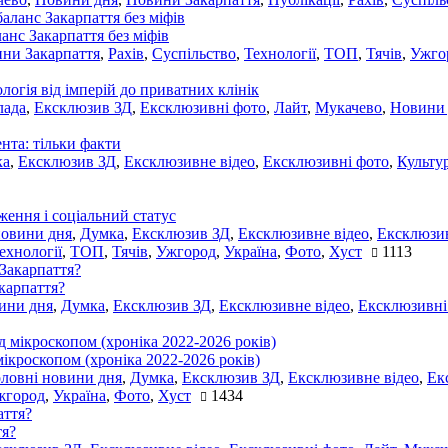
ланс Закарпаття без міфів
ни Закарпаття
,
Рахів
,
Суспільство
,
Технології
,
ТОП
,
Тячів
,
Ужго
ологія від імперій до приватних клінік
лада
,
Ексклюзив ЗД
,
Ексклюзивні фото
,
Лайт
,
Мукачево
,
Новини
нта: тільки факти
ка
,
Ексклюзив ЗД
,
Ексклюзивне відео
,
Ексклюзивні фото
,
Культу
ження і соціальний статус
новини дня
,
Думка
,
Ексклюзив ЗД
,
Ексклюзивне відео
,
Ексклюзив
ехнології
,
ТОП
,
Тячів
,
Ужгород
,
Україна
,
Фото
,
Хуст
1113
акарпаття?
ини дня
,
Думка
,
Ексклюзив ЗД
,
Ексклюзивне відео
,
Ексклюзивні
мікроскопом (хроніка 2022-2026 років)
оловні новини дня
,
Думка
,
Ексклюзив ЗД
,
Ексклюзивне відео
,
Ек
жгород
,
Україна
,
Фото
,
Хуст
1434
тя?