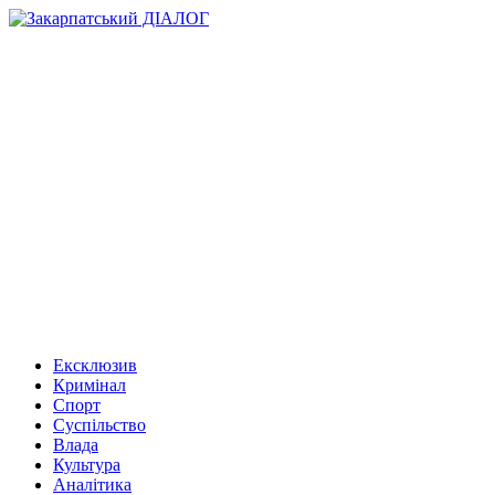
Ексклюзив
Кримінал
Спорт
Суспільство
Влада
Культура
Аналітика