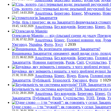
Сіль, золото, газ і термальні води: реальний ресурсний ба
23:07, 14.03.2026
Аналітика
,
Берегово
,
Бізнес
,
Мукачево
,
Нови
Зуби, біль і прогрес: як на Закарпатті формувалася стомат
19:45, 14.02.2026
Аналітика
,
Без кордонів
,
Берегово
,
Бізнес
,
В
Олександр Мавріц — від сільської сцени до указу Президе
21:38, 07.02.2026
Аналітика
,
Бізнес
,
Головні новини дня
,
Дум
Ужгород
,
Україна
,
Фото
,
Хуст
2939
Вишиванка Закарпаття: орнамент, який видає село, поход
22:23, 06.02.2026
Аналітика
,
Без кордонів
,
Берегово
,
Головні 
Закарпаття
,
Новини партнерів
,
Рахів
,
Світ
,
Суспільство
,
Т
Бруківка, яку знімають і нищать: з чого зроблені вулиці З
21:30, 31.01.2026
Аналітика
,
Бізнес
,
Відео
,
Влада
,
Головні нов
Закарпаття
,
Публікації
,
Технології
,
Ужгород
,
Фото
1029
Бездіяльність чи системна корупція? ТЦК Закарпаття під 
23:22, 28.01.2026
Аналітика
,
Без кордонів
,
Берегово
,
Бізнес
,
Г
Закарпаття
,
Публікації
,
Рахів
,
Суспільство
,
ТОП
,
Тячів
,
У
Одне слово — і ти “чужий”: як говорять у селах Закарпат
23:21, 26.01.2026