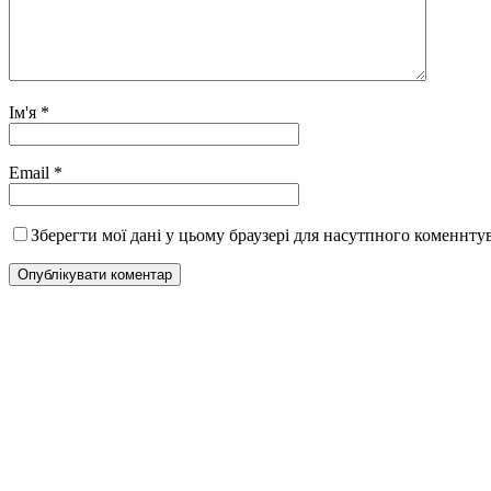
Ім'я
*
Email
*
Зберегти мої дані у цьому браузері для насутпного коменнту