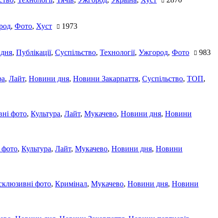
род
,
Фото
,
Хуст
1973
 дня
,
Публікації
,
Суспільство
,
Технології
,
Ужгород
,
Фото
983
ра
,
Лайт
,
Новини дня
,
Новини Закарпаття
,
Суспільство
,
ТОП
,
ні фото
,
Культура
,
Лайт
,
Мукачево
,
Новини дня
,
Новини
 фото
,
Культура
,
Лайт
,
Мукачево
,
Новини дня
,
Новини
склюзивні фото
,
Кримінал
,
Мукачево
,
Новини дня
,
Новини