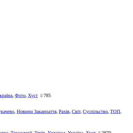
країна
,
Фото
,
Хуст
785
качево
,
Новини Закарпаття
,
Рахів
,
Світ
,
Суспільство
,
ТОП
,
ство
,
Технології
,
Тячів
,
Ужгород
,
Україна
,
Хуст
2870