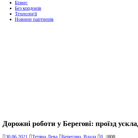
Бізнес
Без кордонів
Технології
Новини партнерів
Дорожні роботи у Берегові: проїзд ускл
30.06.2021
Тетяна Лева
Берегово
,
Влада
0
808