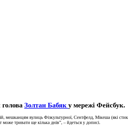
й голова
Золтан Бабяк
у мережі Фейсбук.
кій, мешканцям вулиць Фізкультурної, Сентфелд, Мікеша (які сти
т може тривати ще кілька днів”, – йдеться у дописі.