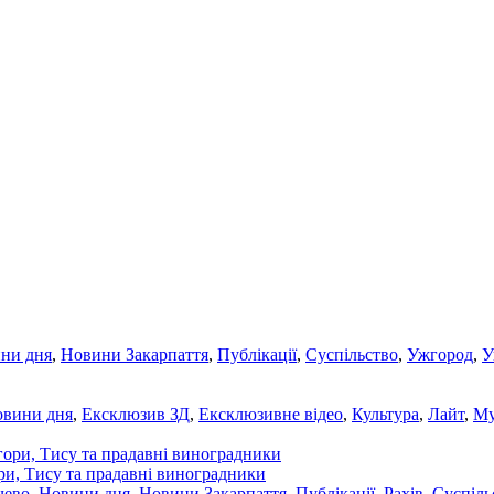
ни дня
,
Новини Закарпаття
,
Публікації
,
Суспільство
,
Ужгород
,
У
овини дня
,
Ексклюзив ЗД
,
Ексклюзивне відео
,
Культура
,
Лайт
,
Му
ори, Тису та прадавні виноградники
чево
,
Новини дня
,
Новини Закарпаття
,
Публікації
,
Рахів
,
Суспіль