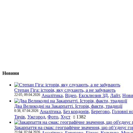
Новини
Степан Гіга: історія, яку слухають, а не забувають
22:05, 09.04.2026
Аналітика
,
Відео
,
Ексклюзив ЗД
,
Лайт
,
Нови
Два Великодні на Закарпатті. Історія, факти, традиції
0:38, 07.04.2026
Аналітика
,
Без кордонів
,
Берегово
,
Головні н
Тячів
,
Ужгород
,
Фото
,
Хуст
1382
Закарпаття на смак: географічне значення, що об’єднує г
21:04, 02.04.2026
Аналітика
,
Берегово
,
Бізнес
,
Культура
,
Мука