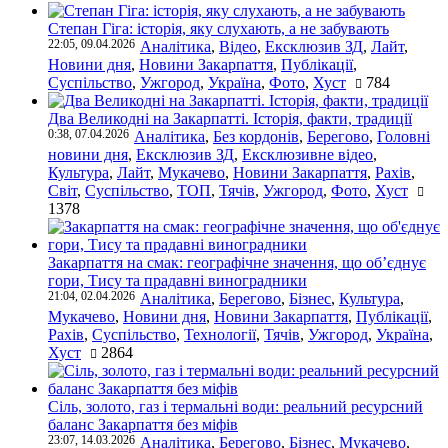
Степан Гіга: історія, яку слухають, а не забувають
22:05, 09.04.2026
Аналітика
,
Відео
,
Ексклюзив ЗД
,
Лайт
,
Новини дня
,
Новини Закарпаття
,
Публікації
,
Суспільство
,
Ужгород
,
Україна
,
Фото
,
Хуст
784
Два Великодні на Закарпатті. Історія, факти, традиції
0:38, 07.04.2026
Аналітика
,
Без кордонів
,
Берегово
,
Головні
новини дня
,
Ексклюзив ЗД
,
Ексклюзивне відео
,
Культура
,
Лайт
,
Мукачево
,
Новини Закарпаття
,
Рахів
,
Світ
,
Суспільство
,
ТОП
,
Тячів
,
Ужгород
,
Фото
,
Хуст
1378
Закарпаття на смак: географічне значення, що об’єднує
гори, Тису та прадавні виноградники
21:04, 02.04.2026
Аналітика
,
Берегово
,
Бізнес
,
Культура
,
Мукачево
,
Новини дня
,
Новини Закарпаття
,
Публікації
,
Рахів
,
Суспільство
,
Технології
,
Тячів
,
Ужгород
,
Україна
,
Хуст
2864
Сіль, золото, газ і термальні води: реальний ресурсний
баланс Закарпаття без міфів
23:07, 14.03.2026
Аналітика
,
Берегово
,
Бізнес
,
Мукачево
,