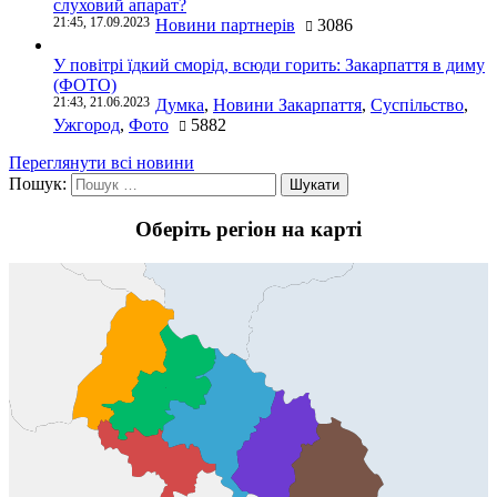
слуховий апарат?
21:45, 17.09.2023
Новини партнерів
3086
У повітрі їдкий сморід, всюди горить: Закарпаття в диму
(ФОТО)
21:43, 21.06.2023
Думка
,
Новини Закарпаття
,
Суспільство
,
Ужгород
,
Фото
5882
Переглянути всі новини
Пошук:
Оберіть регіон на карті