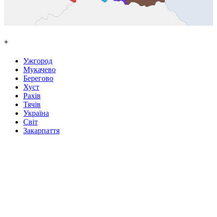
+
Ужгород
Мукачево
Берегово
Хуст
Рахів
Тячів
Україна
Світ
Закарпаття