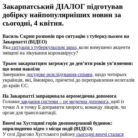
Закарпатський ДІАЛОГ підготував
добірку найпопулярніших новин за
сьогодні, 4 квітня.
Василь Скрип розповів про ситуацію з туберкульозом на
Закарпатті (ВІДЕО)
Яка
ситуація з туберкульозом зараз,
коли вимушено акценти
зміщені на лікування коронавірусу?
Трьом закарпатцям загрожує до дев’яти років ув’язнення:
що вони накоїли
Завершено
досудове розслідування справи,
щодо чотирьох
українців, які, ймовірно, причетні до переправлення нелегалів
до країн ЄС.
На Закарпатті запрацювала аеромедична допомога
Головне
завдання системи – це медична допомога,
щоб із
точки А в точку Б доправити хворого, команду лікарів, чи
орган для трансплантації.
Вночі на Хустщині горів двоповерховий будинок:
оприлюднено відео з місця події (ВІДЕО)
У селі Драгово Хустського району
сьогодні вночі сталася