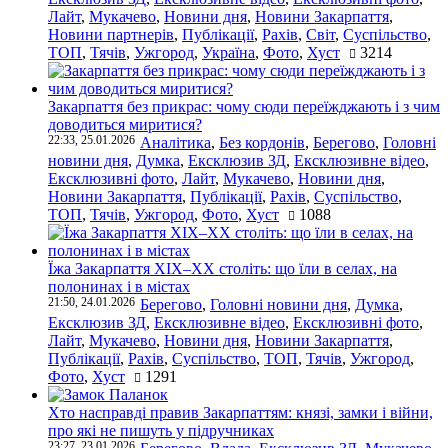
Лайт
,
Мукачево
,
Новини дня
,
Новини Закарпаття
,
Новини партнерів
,
Публікації
,
Рахів
,
Світ
,
Суспільство
,
ТОП
,
Тячів
,
Ужгород
,
Україна
,
Фото
,
Хуст
3214
Закарпаття без прикрас: чому сюди переїжджають і з чим
доводиться миритися?
22:33, 25.01.2026
Аналітика
,
Без кордонів
,
Берегово
,
Головні
новини дня
,
Думка
,
Ексклюзив ЗД
,
Ексклюзивне відео
,
Ексклюзивні фото
,
Лайт
,
Мукачево
,
Новини дня
,
Новини Закарпаття
,
Публікації
,
Рахів
,
Суспільство
,
ТОП
,
Тячів
,
Ужгород
,
Фото
,
Хуст
1088
Їжа Закарпаття ХІХ–ХХ століть: що їли в селах, на
полонинах і в містах
21:50, 24.01.2026
Берегово
,
Головні новини дня
,
Думка
,
Ексклюзив ЗД
,
Ексклюзивне відео
,
Ексклюзивні фото
,
Лайт
,
Мукачево
,
Новини дня
,
Новини Закарпаття
,
Публікації
,
Рахів
,
Суспільство
,
ТОП
,
Тячів
,
Ужгород
,
Фото
,
Хуст
1291
Хто насправді правив Закарпаттям: князі, замки і війни,
про які не пишуть у підручниках
23:27, 23.01.2026