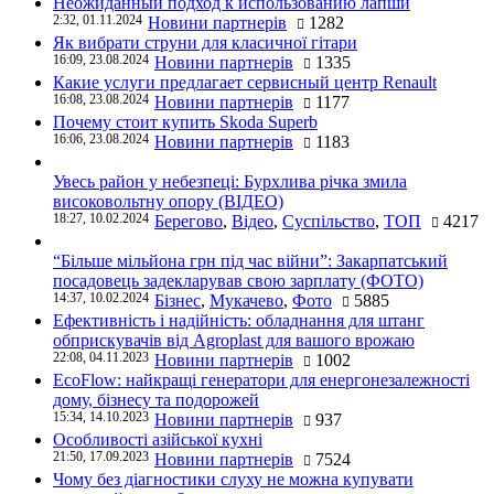
Неожиданный подход к использованию лапши
2:32, 01.11.2024
Новини партнерів
1282
Як вибрати струни для класичної гітари
16:09, 23.08.2024
Новини партнерів
1335
Какие услуги предлагает сервисный центр Renault
16:08, 23.08.2024
Новини партнерів
1177
Почему стоит купить Skoda Superb
16:06, 23.08.2024
Новини партнерів
1183
Увесь район у небезпеці: Бурхлива річка змила
високовольтну опору (ВІДЕО)
18:27, 10.02.2024
Берегово
,
Відео
,
Суспільство
,
ТОП
4217
“Більше мільйона грн під час війни”: Закарпатський
посадовець задекларував свою зарплату (ФОТО)
14:37, 10.02.2024
Бізнес
,
Мукачево
,
Фото
5885
Ефективність і надійність: обладнання для штанг
обприскувачів від Agroplast для вашого врожаю
22:08, 04.11.2023
Новини партнерів
1002
EcoFlow: найкращі генератори для енергонезалежності
дому, бізнесу та подорожей
15:34, 14.10.2023
Новини партнерів
937
Особливості азійської кухні
21:50, 17.09.2023
Новини партнерів
7524
Чому без діагностики слуху не можна купувати