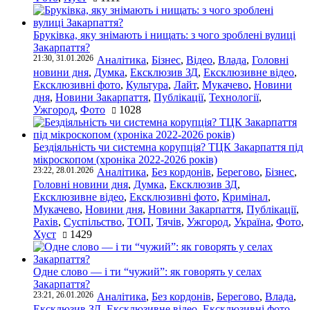
Бруківка, яку знімають і нищать: з чого зроблені вулиці
Закарпаття?
21:30, 31.01.2026
Аналітика
,
Бізнес
,
Відео
,
Влада
,
Головні
новини дня
,
Думка
,
Ексклюзив ЗД
,
Ексклюзивне відео
,
Ексклюзивні фото
,
Культура
,
Лайт
,
Мукачево
,
Новини
дня
,
Новини Закарпаття
,
Публікації
,
Технології
,
Ужгород
,
Фото
1028
Бездіяльність чи системна корупція? ТЦК Закарпаття під
мікроскопом (хроніка 2022-2026 років)
23:22, 28.01.2026
Аналітика
,
Без кордонів
,
Берегово
,
Бізнес
,
Головні новини дня
,
Думка
,
Ексклюзив ЗД
,
Ексклюзивне відео
,
Ексклюзивні фото
,
Кримінал
,
Мукачево
,
Новини дня
,
Новини Закарпаття
,
Публікації
,
Рахів
,
Суспільство
,
ТОП
,
Тячів
,
Ужгород
,
Україна
,
Фото
,
Хуст
1429
Одне слово — і ти “чужий”: як говорять у селах
Закарпаття?
23:21, 26.01.2026
Аналітика
,
Без кордонів
,
Берегово
,
Влада
,
Ексклюзив ЗД
,
Ексклюзивне відео
,
Ексклюзивні фото
,