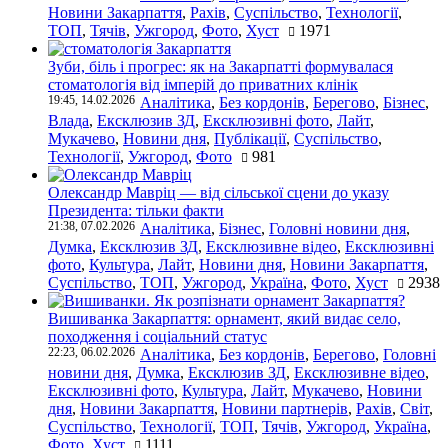
Новини Закарпаття
,
Рахів
,
Суспільство
,
Технології
,
ТОП
,
Тячів
,
Ужгород
,
Фото
,
Хуст
1971
Зуби, біль і прогрес: як на Закарпатті формувалася
стоматологія від імперій до приватних клінік
19:45, 14.02.2026
Аналітика
,
Без кордонів
,
Берегово
,
Бізнес
,
Влада
,
Ексклюзив ЗД
,
Ексклюзивні фото
,
Лайт
,
Мукачево
,
Новини дня
,
Публікації
,
Суспільство
,
Технології
,
Ужгород
,
Фото
981
Олександр Мавріц — від сільської сцени до указу
Президента: тільки факти
21:38, 07.02.2026
Аналітика
,
Бізнес
,
Головні новини дня
,
Думка
,
Ексклюзив ЗД
,
Ексклюзивне відео
,
Ексклюзивні
фото
,
Культура
,
Лайт
,
Новини дня
,
Новини Закарпаття
,
Суспільство
,
ТОП
,
Ужгород
,
Україна
,
Фото
,
Хуст
2938
Вишиванка Закарпаття: орнамент, який видає село,
походження і соціальний статус
22:23, 06.02.2026
Аналітика
,
Без кордонів
,
Берегово
,
Головні
новини дня
,
Думка
,
Ексклюзив ЗД
,
Ексклюзивне відео
,
Ексклюзивні фото
,
Культура
,
Лайт
,
Мукачево
,
Новини
дня
,
Новини Закарпаття
,
Новини партнерів
,
Рахів
,
Світ
,
Суспільство
,
Технології
,
ТОП
,
Тячів
,
Ужгород
,
Україна
,
Фото
,
Хуст
1111