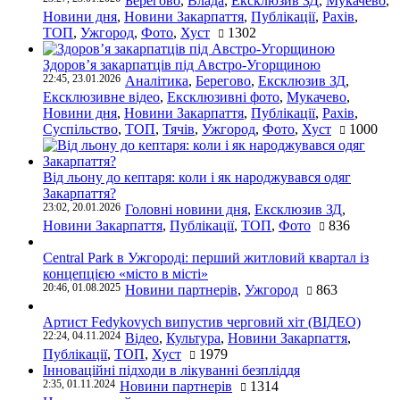
Берегово
,
Влада
,
Ексклюзив ЗД
,
Мукачево
,
Новини дня
,
Новини Закарпаття
,
Публікації
,
Рахів
,
ТОП
,
Ужгород
,
Фото
,
Хуст
1302
Здоров’я закарпатців під Австро-Угорщиною
22:45, 23.01.2026
Аналітика
,
Берегово
,
Ексклюзив ЗД
,
Ексклюзивне відео
,
Ексклюзивні фото
,
Мукачево
,
Новини дня
,
Новини Закарпаття
,
Публікації
,
Рахів
,
Суспільство
,
ТОП
,
Тячів
,
Ужгород
,
Фото
,
Хуст
1000
Від льону до кептаря: коли і як народжувався одяг
Закарпаття?
23:02, 20.01.2026
Головні новини дня
,
Ексклюзив ЗД
,
Новини Закарпаття
,
Публікації
,
ТОП
,
Фото
836
Central Park в Ужгороді: перший житловий квартал із
концепцією «місто в місті»
20:46, 01.08.2025
Новини партнерів
,
Ужгород
863
Артист Fedykovych випустив черговий хіт (ВІДЕО)
22:24, 04.11.2024
Відео
,
Культура
,
Новини Закарпаття
,
Публікації
,
ТОП
,
Хуст
1979
Інноваційні підходи в лікуванні безпліддя
2:35, 01.11.2024
Новини партнерів
1314