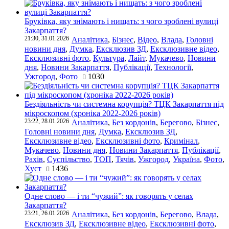
Бруківка, яку знімають і нищать: з чого зроблені вулиці
Закарпаття?
21:30, 31.01.2026
Аналітика
,
Бізнес
,
Відео
,
Влада
,
Головні
новини дня
,
Думка
,
Ексклюзив ЗД
,
Ексклюзивне відео
,
Ексклюзивні фото
,
Культура
,
Лайт
,
Мукачево
,
Новини
дня
,
Новини Закарпаття
,
Публікації
,
Технології
,
Ужгород
,
Фото
1030
Бездіяльність чи системна корупція? ТЦК Закарпаття під
мікроскопом (хроніка 2022-2026 років)
23:22, 28.01.2026
Аналітика
,
Без кордонів
,
Берегово
,
Бізнес
,
Головні новини дня
,
Думка
,
Ексклюзив ЗД
,
Ексклюзивне відео
,
Ексклюзивні фото
,
Кримінал
,
Мукачево
,
Новини дня
,
Новини Закарпаття
,
Публікації
,
Рахів
,
Суспільство
,
ТОП
,
Тячів
,
Ужгород
,
Україна
,
Фото
,
Хуст
1436
Одне слово — і ти “чужий”: як говорять у селах
Закарпаття?
23:21, 26.01.2026
Аналітика
,
Без кордонів
,
Берегово
,
Влада
,
Ексклюзив ЗД
,
Ексклюзивне відео
,
Ексклюзивні фото
,