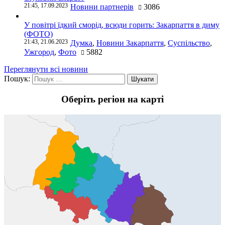
21:45, 17.09.2023
Новини партнерів
3086
У повітрі їдкий сморід, всюди горить: Закарпаття в диму
(ФОТО)
21:43, 21.06.2023
Думка
,
Новини Закарпаття
,
Суспільство
,
Ужгород
,
Фото
5882
Переглянути всі новини
Пошук:
Оберіть регіон на карті