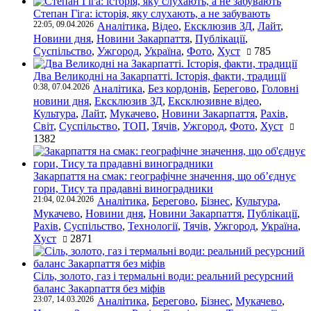
Степан Гіга: історія, яку слухають, а не забувають
22:05, 09.04.2026
Аналітика
,
Відео
,
Ексклюзив ЗД
,
Лайт
,
Новини дня
,
Новини Закарпаття
,
Публікації
,
Суспільство
,
Ужгород
,
Україна
,
Фото
,
Хуст
785
Два Великодні на Закарпатті. Історія, факти, традиції
0:38, 07.04.2026
Аналітика
,
Без кордонів
,
Берегово
,
Головні
новини дня
,
Ексклюзив ЗД
,
Ексклюзивне відео
,
Культура
,
Лайт
,
Мукачево
,
Новини Закарпаття
,
Рахів
,
Світ
,
Суспільство
,
ТОП
,
Тячів
,
Ужгород
,
Фото
,
Хуст
1382
Закарпаття на смак: географічне значення, що об’єднує
гори, Тису та прадавні виноградники
21:04, 02.04.2026
Аналітика
,
Берегово
,
Бізнес
,
Культура
,
Мукачево
,
Новини дня
,
Новини Закарпаття
,
Публікації
,
Рахів
,
Суспільство
,
Технології
,
Тячів
,
Ужгород
,
Україна
,
Хуст
2871
Сіль, золото, газ і термальні води: реальний ресурсний
баланс Закарпаття без міфів
23:07, 14.03.2026
Аналітика
,
Берегово
,
Бізнес
,
Мукачево
,