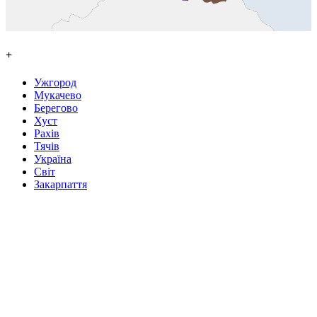
+
Ужгород
Мукачево
Берегово
Хуст
Рахів
Тячів
Україна
Світ
Закарпаття