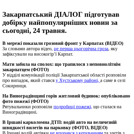
Закарпатський ДІАЛОГ підготував
добірку найпопулярніших новин за
сьогодні, 24 травня.
В мережі показали грозовий фронт у Карпатах (ВІДЕО)
За словами автора відео,
це перша цьогорічна гроза
, яку
зафіксували на високогір’ї Карпат.
Мати забила на сполох: що трапилося з неповнолітнім
закарпатцем (ФОТО)
У відділі комунікації поліції Закарпатської області розповіли
про випадок, який стався
у Хустському районі,
а саме в селі
Сокирниця.
На Виноградівщині горів житловий будинок: опубліковано
фото пожежі (ФОТО)
Рятувальники розповіли
подробиці пожежі,
що сталася на
Виноградівщині.
В Іршаві карколомна ДТП: водій авто на величезній
швидкості вилетів на парковку (ФОТО, ВІДЕО)
В Іршаві водій автівки
не впорався з керуванням
та злетів з