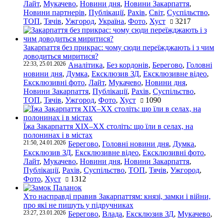
Лайт
,
Мукачево
,
Новини дня
,
Новини Закарпаття
,
Новини партнерів
,
Публікації
,
Рахів
,
Світ
,
Суспільство
,
ТОП
,
Тячів
,
Ужгород
,
Україна
,
Фото
,
Хуст
3217
Закарпаття без прикрас: чому сюди переїжджають і з чим
доводиться миритися?
22:33, 25.01.2026
Аналітика
,
Без кордонів
,
Берегово
,
Головні
новини дня
,
Думка
,
Ексклюзив ЗД
,
Ексклюзивне відео
,
Ексклюзивні фото
,
Лайт
,
Мукачево
,
Новини дня
,
Новини Закарпаття
,
Публікації
,
Рахів
,
Суспільство
,
ТОП
,
Тячів
,
Ужгород
,
Фото
,
Хуст
1090
Їжа Закарпаття ХІХ–ХХ століть: що їли в селах, на
полонинах і в містах
21:50, 24.01.2026
Берегово
,
Головні новини дня
,
Думка
,
Ексклюзив ЗД
,
Ексклюзивне відео
,
Ексклюзивні фото
,
Лайт
,
Мукачево
,
Новини дня
,
Новини Закарпаття
,
Публікації
,
Рахів
,
Суспільство
,
ТОП
,
Тячів
,
Ужгород
,
Фото
,
Хуст
1312
Хто насправді правив Закарпаттям: князі, замки і війни,
про які не пишуть у підручниках
23:27, 23.01.2026
Берегово
,
Влада
,
Ексклюзив ЗД
,
Мукачево
,