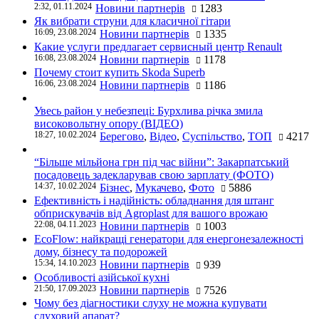
2:32, 01.11.2024
Новини партнерів
1283
Як вибрати струни для класичної гітари
16:09, 23.08.2024
Новини партнерів
1335
Какие услуги предлагает сервисный центр Renault
16:08, 23.08.2024
Новини партнерів
1178
Почему стоит купить Skoda Superb
16:06, 23.08.2024
Новини партнерів
1186
Увесь район у небезпеці: Бурхлива річка змила
високовольтну опору (ВІДЕО)
18:27, 10.02.2024
Берегово
,
Відео
,
Суспільство
,
ТОП
4217
“Більше мільйона грн під час війни”: Закарпатський
посадовець задекларував свою зарплату (ФОТО)
14:37, 10.02.2024
Бізнес
,
Мукачево
,
Фото
5886
Ефективність і надійність: обладнання для штанг
обприскувачів від Agroplast для вашого врожаю
22:08, 04.11.2023
Новини партнерів
1003
EcoFlow: найкращі генератори для енергонезалежності
дому, бізнесу та подорожей
15:34, 14.10.2023
Новини партнерів
939
Особливості азійської кухні
21:50, 17.09.2023
Новини партнерів
7526
Чому без діагностики слуху не можна купувати
слуховий апарат?