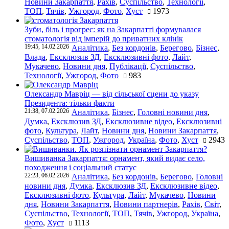
Новини Закарпаття
,
Рахів
,
Суспільство
,
Технології
,
ТОП
,
Тячів
,
Ужгород
,
Фото
,
Хуст
1973
Зуби, біль і прогрес: як на Закарпатті формувалася
стоматологія від імперій до приватних клінік
19:45, 14.02.2026
Аналітика
,
Без кордонів
,
Берегово
,
Бізнес
,
Влада
,
Ексклюзив ЗД
,
Ексклюзивні фото
,
Лайт
,
Мукачево
,
Новини дня
,
Публікації
,
Суспільство
,
Технології
,
Ужгород
,
Фото
983
Олександр Мавріц — від сільської сцени до указу
Президента: тільки факти
21:38, 07.02.2026
Аналітика
,
Бізнес
,
Головні новини дня
,
Думка
,
Ексклюзив ЗД
,
Ексклюзивне відео
,
Ексклюзивні
фото
,
Культура
,
Лайт
,
Новини дня
,
Новини Закарпаття
,
Суспільство
,
ТОП
,
Ужгород
,
Україна
,
Фото
,
Хуст
2943
Вишиванка Закарпаття: орнамент, який видає село,
походження і соціальний статус
22:23, 06.02.2026
Аналітика
,
Без кордонів
,
Берегово
,
Головні
новини дня
,
Думка
,
Ексклюзив ЗД
,
Ексклюзивне відео
,
Ексклюзивні фото
,
Культура
,
Лайт
,
Мукачево
,
Новини
дня
,
Новини Закарпаття
,
Новини партнерів
,
Рахів
,
Світ
,
Суспільство
,
Технології
,
ТОП
,
Тячів
,
Ужгород
,
Україна
,
Фото
,
Хуст
1113