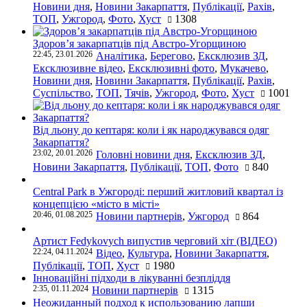
Новини дня
,
Новини Закарпаття
,
Публікації
,
Рахів
,
ТОП
,
Ужгород
,
Фото
,
Хуст
1308
Здоров’я закарпатців під Австро-Угорщиною
22:45, 23.01.2026
Аналітика
,
Берегово
,
Ексклюзив ЗД
,
Ексклюзивне відео
,
Ексклюзивні фото
,
Мукачево
,
Новини дня
,
Новини Закарпаття
,
Публікації
,
Рахів
,
Суспільство
,
ТОП
,
Тячів
,
Ужгород
,
Фото
,
Хуст
1001
Від льону до кептаря: коли і як народжувався одяг
Закарпаття?
23:02, 20.01.2026
Головні новини дня
,
Ексклюзив ЗД
,
Новини Закарпаття
,
Публікації
,
ТОП
,
Фото
840
Central Park в Ужгороді: перший житловий квартал із
концепцією «місто в місті»
20:46, 01.08.2025
Новини партнерів
,
Ужгород
864
Артист Fedykovych випустив черговий хіт (ВІДЕО)
22:24, 04.11.2024
Відео
,
Культура
,
Новини Закарпаття
,
Публікації
,
ТОП
,
Хуст
1980
Інноваційні підходи в лікуванні безпліддя
2:35, 01.11.2024
Новини партнерів
1315
Неожиданный подход к использованию лапши