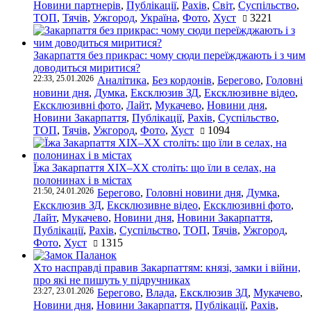
Новини партнерів
,
Публікації
,
Рахів
,
Світ
,
Суспільство
,
ТОП
,
Тячів
,
Ужгород
,
Україна
,
Фото
,
Хуст
3221
Закарпаття без прикрас: чому сюди переїжджають і з чим
доводиться миритися?
22:33, 25.01.2026
Аналітика
,
Без кордонів
,
Берегово
,
Головні
новини дня
,
Думка
,
Ексклюзив ЗД
,
Ексклюзивне відео
,
Ексклюзивні фото
,
Лайт
,
Мукачево
,
Новини дня
,
Новини Закарпаття
,
Публікації
,
Рахів
,
Суспільство
,
ТОП
,
Тячів
,
Ужгород
,
Фото
,
Хуст
1094
Їжа Закарпаття ХІХ–ХХ століть: що їли в селах, на
полонинах і в містах
21:50, 24.01.2026
Берегово
,
Головні новини дня
,
Думка
,
Ексклюзив ЗД
,
Ексклюзивне відео
,
Ексклюзивні фото
,
Лайт
,
Мукачево
,
Новини дня
,
Новини Закарпаття
,
Публікації
,
Рахів
,
Суспільство
,
ТОП
,
Тячів
,
Ужгород
,
Фото
,
Хуст
1315
Хто насправді правив Закарпаттям: князі, замки і війни,
про які не пишуть у підручниках
23:27, 23.01.2026
Берегово
,
Влада
,
Ексклюзив ЗД
,
Мукачево
,
Новини дня
,
Новини Закарпаття
,
Публікації
,
Рахів
,