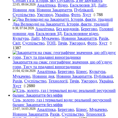
Степан Гіга: історія, яку слухають, а не забувають
22:05, 09.04.2026
Аналітика
,
Відео
,
Ексклюзив ЗД
,
Лайт
,
Новини дня
,
Новини Закарпаття
,
Публікації
,
Суспільство
,
Ужгород
,
Україна
,
Фото
,
Хуст
788
Два Великодні на Закарпатті. Історія, факти, традиції
0:38, 07.04.2026
Аналітика
,
Без кордонів
,
Берегово
,
Головні
новини дня
,
Ексклюзив ЗД
,
Ексклюзивне відео
,
Культура
,
Лайт
,
Мукачево
,
Новини Закарпаття
,
Рахів
,
Світ
,
Суспільство
,
ТОП
,
Тячів
,
Ужгород
,
Фото
,
Хуст
1387
Закарпаття на смак: географічне значення, що об’єднує
гори, Тису та прадавні виноградники
21:04, 02.04.2026
Аналітика
,
Берегово
,
Бізнес
,
Культура
,
Мукачево
,
Новини дня
,
Новини Закарпаття
,
Публікації
,
Рахів
,
Суспільство
,
Технології
,
Тячів
,
Ужгород
,
Україна
,
Хуст
2880
Сіль, золото, газ і термальні води: реальний ресурсний
баланс Закарпаття без міфів
23:07, 14.03.2026
Аналітика
,
Берегово
,
Бізнес
,
Мукачево
,
Новини Закарпаття
,
Рахів
,
Суспільство
,
Технології
,