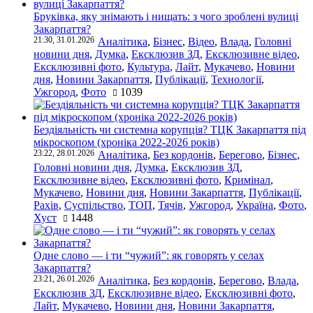
Бруківка, яку знімають і нищать: з чого зроблені вулиці
Закарпаття?
21:30, 31.01.2026
Аналітика
,
Бізнес
,
Відео
,
Влада
,
Головні
новини дня
,
Думка
,
Ексклюзив ЗД
,
Ексклюзивне відео
,
Ексклюзивні фото
,
Культура
,
Лайт
,
Мукачево
,
Новини
дня
,
Новини Закарпаття
,
Публікації
,
Технології
,
Ужгород
,
Фото
1039
Бездіяльність чи системна корупція? ТЦК Закарпаття під
мікроскопом (хроніка 2022-2026 років)
23:22, 28.01.2026
Аналітика
,
Без кордонів
,
Берегово
,
Бізнес
,
Головні новини дня
,
Думка
,
Ексклюзив ЗД
,
Ексклюзивне відео
,
Ексклюзивні фото
,
Кримінал
,
Мукачево
,
Новини дня
,
Новини Закарпаття
,
Публікації
,
Рахів
,
Суспільство
,
ТОП
,
Тячів
,
Ужгород
,
Україна
,
Фото
,
Хуст
1448
Одне слово — і ти “чужий”: як говорять у селах
Закарпаття?
23:21, 26.01.2026
Аналітика
,
Без кордонів
,
Берегово
,
Влада
,
Ексклюзив ЗД
,
Ексклюзивне відео
,
Ексклюзивні фото
,
Лайт
,
Мукачево
,
Новини дня
,
Новини Закарпаття
,