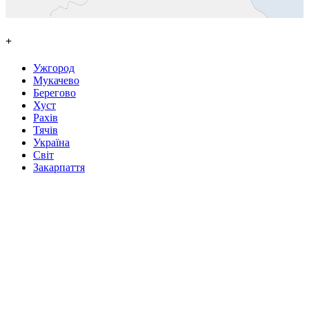
+
Ужгород
Мукачево
Берегово
Хуст
Рахів
Тячів
Україна
Світ
Закарпаття