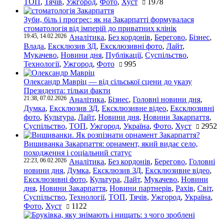
ТОП
,
Тячів
,
Ужгород
,
Фото
,
Хуст
1978
Зуби, біль і прогрес: як на Закарпатті формувалася
стоматологія від імперій до приватних клінік
19:45, 14.02.2026
Аналітика
,
Без кордонів
,
Берегово
,
Бізнес
,
Влада
,
Ексклюзив ЗД
,
Ексклюзивні фото
,
Лайт
,
Мукачево
,
Новини дня
,
Публікації
,
Суспільство
,
Технології
,
Ужгород
,
Фото
995
Олександр Мавріц — від сільської сцени до указу
Президента: тільки факти
21:38, 07.02.2026
Аналітика
,
Бізнес
,
Головні новини дня
,
Думка
,
Ексклюзив ЗД
,
Ексклюзивне відео
,
Ексклюзивні
фото
,
Культура
,
Лайт
,
Новини дня
,
Новини Закарпаття
,
Суспільство
,
ТОП
,
Ужгород
,
Україна
,
Фото
,
Хуст
2952
Вишиванка Закарпаття: орнамент, який видає село,
походження і соціальний статус
22:23, 06.02.2026
Аналітика
,
Без кордонів
,
Берегово
,
Головні
новини дня
,
Думка
,
Ексклюзив ЗД
,
Ексклюзивне відео
,
Ексклюзивні фото
,
Культура
,
Лайт
,
Мукачево
,
Новини
дня
,
Новини Закарпаття
,
Новини партнерів
,
Рахів
,
Світ
,
Суспільство
,
Технології
,
ТОП
,
Тячів
,
Ужгород
,
Україна
,
Фото
,
Хуст
1122