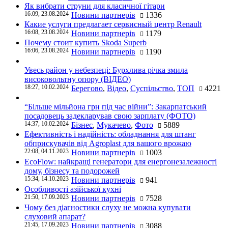
Як вибрати струни для класичної гітари
16:09, 23.08.2024
Новини партнерів
1336
Какие услуги предлагает сервисный центр Renault
16:08, 23.08.2024
Новини партнерів
1179
Почему стоит купить Skoda Superb
16:06, 23.08.2024
Новини партнерів
1190
Увесь район у небезпеці: Бурхлива річка змила
високовольтну опору (ВІДЕО)
18:27, 10.02.2024
Берегово
,
Відео
,
Суспільство
,
ТОП
4221
“Більше мільйона грн під час війни”: Закарпатський
посадовець задекларував свою зарплату (ФОТО)
14:37, 10.02.2024
Бізнес
,
Мукачево
,
Фото
5889
Ефективність і надійність: обладнання для штанг
обприскувачів від Agroplast для вашого врожаю
22:08, 04.11.2023
Новини партнерів
1003
EcoFlow: найкращі генератори для енергонезалежності
дому, бізнесу та подорожей
15:34, 14.10.2023
Новини партнерів
941
Особливості азійської кухні
21:50, 17.09.2023
Новини партнерів
7528
Чому без діагностики слуху не можна купувати
слуховий апарат?
21:45, 17.09.2023
Новини партнерів
3088