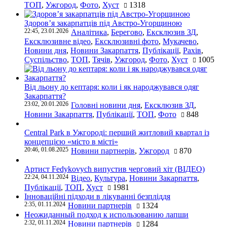
ТОП
,
Ужгород
,
Фото
,
Хуст
1318
Здоров’я закарпатців під Австро-Угорщиною
22:45, 23.01.2026
Аналітика
,
Берегово
,
Ексклюзив ЗД
,
Ексклюзивне відео
,
Ексклюзивні фото
,
Мукачево
,
Новини дня
,
Новини Закарпаття
,
Публікації
,
Рахів
,
Суспільство
,
ТОП
,
Тячів
,
Ужгород
,
Фото
,
Хуст
1005
Від льону до кептаря: коли і як народжувався одяг
Закарпаття?
23:02, 20.01.2026
Головні новини дня
,
Ексклюзив ЗД
,
Новини Закарпаття
,
Публікації
,
ТОП
,
Фото
848
Central Park в Ужгороді: перший житловий квартал із
концепцією «місто в місті»
20:46, 01.08.2025
Новини партнерів
,
Ужгород
870
Артист Fedykovych випустив черговий хіт (ВІДЕО)
22:24, 04.11.2024
Відео
,
Культура
,
Новини Закарпаття
,
Публікації
,
ТОП
,
Хуст
1981
Інноваційні підходи в лікуванні безпліддя
2:35, 01.11.2024
Новини партнерів
1324
Неожиданный подход к использованию лапши
2:32, 01.11.2024
Новини партнерів
1284