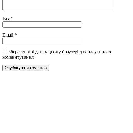
Ім'я
*
Email
*
Зберегти мої дані у цьому браузері для насутпного
коменнтування.