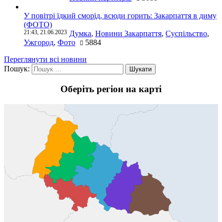
У повітрі їдкий сморід, всюди горить: Закарпаття в диму
(ФОТО)
21:43, 21.06.2023
Думка
,
Новини Закарпаття
,
Суспільство
,
Ужгород
,
Фото
5884
Переглянути всі новини
Пошук:
Оберіть регіон на карті