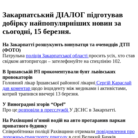
Закарпатський ДІАЛОГ підготував
добірку найпопулярніших новин за
сьогодні, 15 березня.
На Закарпатті розшукують винуватця та очевидців ДТП
(ФОТО)
Патрульна
поліція Закарпатської області
просить усіх, хто став
свідком автопригоди – зателефонуйте на спецлінію 102.
В Іршавській РЛ прокоментували бунт львівських
провокаторів
Головний лікар Іршавської районної лікарні
Сергій Караслай
дав коментар
щодо інциденту між медиками і активістами,
котрий трапився ввечері 13 березня.
У Виноградові згорів “Opel”
Про це
розповіли в пресслужбі
У ДСНС в Закарпатті.
На Рахівщині п’яний водій на авто протаранив паркан
приватного будинку
Співробітники поліції Рахівщини отримали
повідомлення про
дорожньо-транспорту пригоду
в селі Великий Бичків.