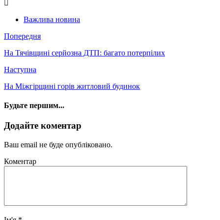
Важлива новина
Попередня
На Тячівщині серйозна ДТП: багато потерпілих
Наступна
На Міжгірщині горів житловий будинок
Будьте першим...
Додайте коментар
Ваш email не буде опубліковано.
Коментар
Ім'я
*