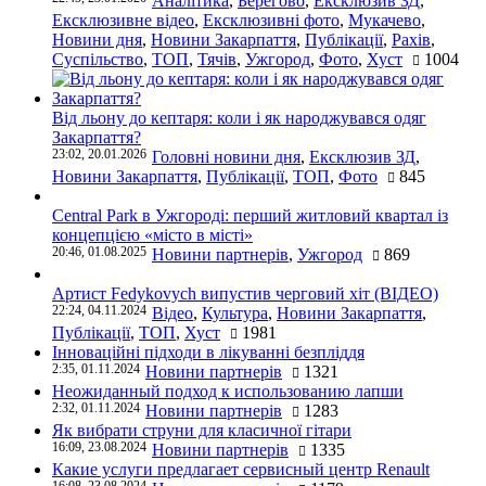
Аналітика
,
Берегово
,
Ексклюзив ЗД
,
Ексклюзивне відео
,
Ексклюзивні фото
,
Мукачево
,
Новини дня
,
Новини Закарпаття
,
Публікації
,
Рахів
,
Суспільство
,
ТОП
,
Тячів
,
Ужгород
,
Фото
,
Хуст
1004
Від льону до кептаря: коли і як народжувався одяг
Закарпаття?
23:02, 20.01.2026
Головні новини дня
,
Ексклюзив ЗД
,
Новини Закарпаття
,
Публікації
,
ТОП
,
Фото
845
Central Park в Ужгороді: перший житловий квартал із
концепцією «місто в місті»
20:46, 01.08.2025
Новини партнерів
,
Ужгород
869
Артист Fedykovych випустив черговий хіт (ВІДЕО)
22:24, 04.11.2024
Відео
,
Культура
,
Новини Закарпаття
,
Публікації
,
ТОП
,
Хуст
1981
Інноваційні підходи в лікуванні безпліддя
2:35, 01.11.2024
Новини партнерів
1321
Неожиданный подход к использованию лапши
2:32, 01.11.2024
Новини партнерів
1283
Як вибрати струни для класичної гітари
16:09, 23.08.2024
Новини партнерів
1335
Какие услуги предлагает сервисный центр Renault