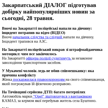
Закарпатський ДІАЛОГ підготував
добірку найпопулярніших новин за
сьогодні, 28 травня.
Вночі на Закарпатті поліцейські напали на дівчину:
інцидент потрапив на відео (ВІДЕО)
Вночі
начальник слідства та слідчий
напали на дівчину.
Інцидент трапився на АЗС.
На Закарпатті поліцейський викрав зі штрафмайданчика
мотоцикл: чим все закінчилось
На Закарпатті
офіцера поліції судитимуть
за незаконне
заволодіння транспортним засобом.
У Мукачеві чоловік ледь не вбив співмешканку: яка
причина конфлікту
Жінка
поскаржилася правоохоронцям
на свого співмешканця,
який погрожував їй фізичною розправою.
На Тячівщині серйозна ДТП: багато потерпілих
Автомобіль марки
“Opel” зіштовхнувся з вантажівкою
КАМАЗ, за кермом якої перебував житель села Буштино.