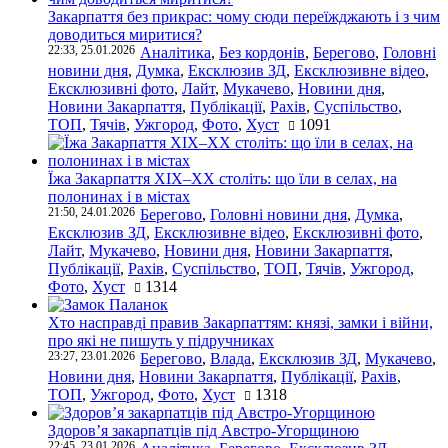
Закарпаття без прикрас: чому сюди переїжджають і з чим
доводиться миритися?
22:33, 25.01.2026
Аналітика
,
Без кордонів
,
Берегово
,
Головні
новини дня
,
Думка
,
Ексклюзив ЗД
,
Ексклюзивне відео
,
Ексклюзивні фото
,
Лайт
,
Мукачево
,
Новини дня
,
Новини Закарпаття
,
Публікації
,
Рахів
,
Суспільство
,
ТОП
,
Тячів
,
Ужгород
,
Фото
,
Хуст
1091
Їжа Закарпаття ХІХ–ХХ століть: що їли в селах, на
полонинах і в містах
21:50, 24.01.2026
Берегово
,
Головні новини дня
,
Думка
,
Ексклюзив ЗД
,
Ексклюзивне відео
,
Ексклюзивні фото
,
Лайт
,
Мукачево
,
Новини дня
,
Новини Закарпаття
,
Публікації
,
Рахів
,
Суспільство
,
ТОП
,
Тячів
,
Ужгород
,
Фото
,
Хуст
1314
Хто насправді правив Закарпаттям: князі, замки і війни,
про які не пишуть у підручниках
23:27, 23.01.2026
Берегово
,
Влада
,
Ексклюзив ЗД
,
Мукачево
,
Новини дня
,
Новини Закарпаття
,
Публікації
,
Рахів
,
ТОП
,
Ужгород
,
Фото
,
Хуст
1318
Здоров’я закарпатців під Австро-Угорщиною
22:45, 23.01.2026