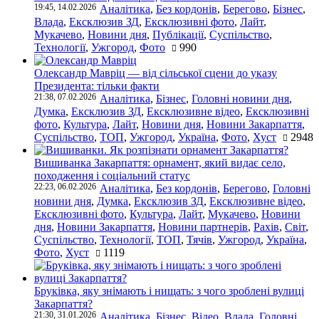
19:45, 14.02.2026
Аналітика
,
Без кордонів
,
Берегово
,
Бізнес
,
Влада
,
Ексклюзив ЗД
,
Ексклюзивні фото
,
Лайт
,
Мукачево
,
Новини дня
,
Публікації
,
Суспільство
,
Технології
,
Ужгород
,
Фото
990
Олександр Мавріц — від сільської сцени до указу
Президента: тільки факти
21:38, 07.02.2026
Аналітика
,
Бізнес
,
Головні новини дня
,
Думка
,
Ексклюзив ЗД
,
Ексклюзивне відео
,
Ексклюзивні
фото
,
Культура
,
Лайт
,
Новини дня
,
Новини Закарпаття
,
Суспільство
,
ТОП
,
Ужгород
,
Україна
,
Фото
,
Хуст
2948
Вишиванка Закарпаття: орнамент, який видає село,
походження і соціальний статус
22:23, 06.02.2026
Аналітика
,
Без кордонів
,
Берегово
,
Головні
новини дня
,
Думка
,
Ексклюзив ЗД
,
Ексклюзивне відео
,
Ексклюзивні фото
,
Культура
,
Лайт
,
Мукачево
,
Новини
дня
,
Новини Закарпаття
,
Новини партнерів
,
Рахів
,
Світ
,
Суспільство
,
Технології
,
ТОП
,
Тячів
,
Ужгород
,
Україна
,
Фото
,
Хуст
1119
Бруківка, яку знімають і нищать: з чого зроблені вулиці
Закарпаття?
21:30, 31.01.2026
Аналітика
,
Бізнес
,
Відео
,
Влада
,
Головні