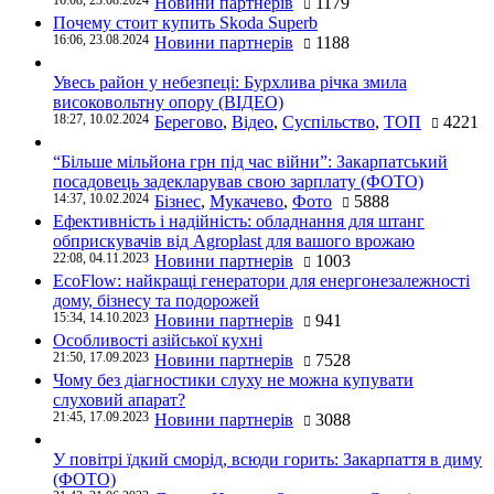
16:08, 23.08.2024
Новини партнерів
1179
Почему стоит купить Skoda Superb
16:06, 23.08.2024
Новини партнерів
1188
Увесь район у небезпеці: Бурхлива річка змила
високовольтну опору (ВІДЕО)
18:27, 10.02.2024
Берегово
,
Відео
,
Суспільство
,
ТОП
4221
“Більше мільйона грн під час війни”: Закарпатський
посадовець задекларував свою зарплату (ФОТО)
14:37, 10.02.2024
Бізнес
,
Мукачево
,
Фото
5888
Ефективність і надійність: обладнання для штанг
обприскувачів від Agroplast для вашого врожаю
22:08, 04.11.2023
Новини партнерів
1003
EcoFlow: найкращі генератори для енергонезалежності
дому, бізнесу та подорожей
15:34, 14.10.2023
Новини партнерів
941
Особливості азійської кухні
21:50, 17.09.2023
Новини партнерів
7528
Чому без діагностики слуху не можна купувати
слуховий апарат?
21:45, 17.09.2023
Новини партнерів
3088
У повітрі їдкий сморід, всюди горить: Закарпаття в диму
(ФОТО)