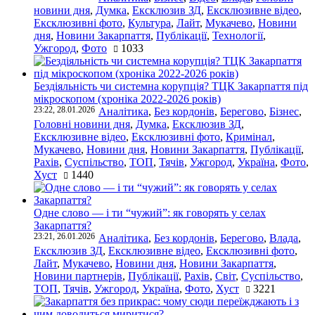
новини дня
,
Думка
,
Ексклюзив ЗД
,
Ексклюзивне відео
,
Ексклюзивні фото
,
Культура
,
Лайт
,
Мукачево
,
Новини
дня
,
Новини Закарпаття
,
Публікації
,
Технології
,
Ужгород
,
Фото
1033
Бездіяльність чи системна корупція? ТЦК Закарпаття під
мікроскопом (хроніка 2022-2026 років)
23:22, 28.01.2026
Аналітика
,
Без кордонів
,
Берегово
,
Бізнес
,
Головні новини дня
,
Думка
,
Ексклюзив ЗД
,
Ексклюзивне відео
,
Ексклюзивні фото
,
Кримінал
,
Мукачево
,
Новини дня
,
Новини Закарпаття
,
Публікації
,
Рахів
,
Суспільство
,
ТОП
,
Тячів
,
Ужгород
,
Україна
,
Фото
,
Хуст
1440
Одне слово — і ти “чужий”: як говорять у селах
Закарпаття?
23:21, 26.01.2026
Аналітика
,
Без кордонів
,
Берегово
,
Влада
,
Ексклюзив ЗД
,
Ексклюзивне відео
,
Ексклюзивні фото
,
Лайт
,
Мукачево
,
Новини дня
,
Новини Закарпаття
,
Новини партнерів
,
Публікації
,
Рахів
,
Світ
,
Суспільство
,
ТОП
,
Тячів
,
Ужгород
,
Україна
,
Фото
,
Хуст
3221