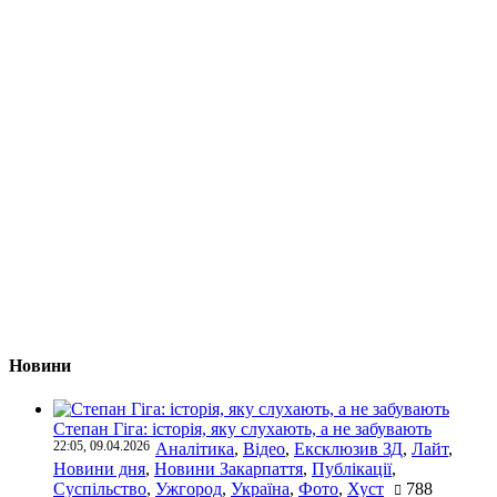
Новини
Степан Гіга: історія, яку слухають, а не забувають
22:05, 09.04.2026
Аналітика
,
Відео
,
Ексклюзив ЗД
,
Лайт
,
Новини дня
,
Новини Закарпаття
,
Публікації
,
Суспільство
,
Ужгород
,
Україна
,
Фото
,
Хуст
788