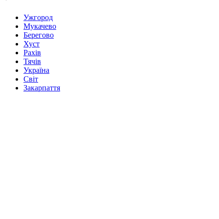
Ужгород
Мукачево
Берегово
Хуст
Рахів
Тячів
Україна
Світ
Закарпаття