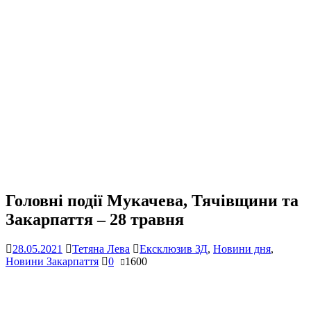
Головні події Мукачева, Тячівщини та
Закарпаття – 28 травня
28.05.2021
Тетяна Лева
Ексклюзив ЗД
,
Новини дня
,
Новини Закарпаття
0
1600