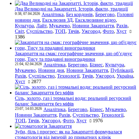
Два Великодні на Закарпатті. Історія, факти, традиції
0:38, 07.04.2026
Аналітика
,
Без кордонів
,
Берегово
,
Головні
новини дня
,
Ексклюзив ЗД
,
Ексклюзивне відео
,
Культура
,
Лайт
,
Мукачево
,
Новини Закарпаття
,
Рахів
,
Світ
,
Суспільство
,
ТОП
,
Тячів
,
Ужгород
,
Фото
,
Хуст
1386
Закарпаття на смак: географічне значення, що об’єднує
гори, Тису та прадавні виноградники
21:04, 02.04.2026
Аналітика
,
Берегово
,
Бізнес
,
Культура
,
Мукачево
,
Новини дня
,
Новини Закарпаття
,
Публікації
,
Рахів
,
Суспільство
,
Технології
,
Тячів
,
Ужгород
,
Україна
,
Хуст
2877
Сіль, золото, газ і термальні води: реальний ресурсний
баланс Закарпаття без міфів
23:07, 14.03.2026
Аналітика
,
Берегово
,
Бізнес
,
Мукачево
,
Новини Закарпаття
,
Рахів
,
Суспільство
,
Технології
,
ТОП
,
Тячів
,
Ужгород
,
Фото
,
Хуст
1976
Зуби, біль і прогрес: як на Закарпатті формувалася
стоматологія від імперій до приватних клінік