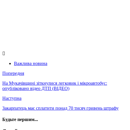
Важлива новина
Попередня
На Мукачівщині зіткнулися легковик і мікроавтобус:
опубліковано відео ДТП (ВІДЕО)
Наступна
Закарпатець має сплатити понад 70 тисяч гривень штрафу
Будьте першим...