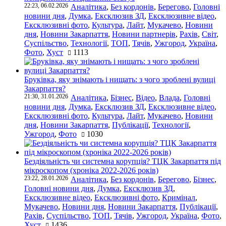
22:23, 06.02.2026
Аналітика
,
Без кордонів
,
Берегово
,
Головні
новини дня
,
Думка
,
Ексклюзив ЗД
,
Ексклюзивне відео
,
Ексклюзивні фото
,
Культура
,
Лайт
,
Мукачево
,
Новини
дня
,
Новини Закарпаття
,
Новини партнерів
,
Рахів
,
Світ
,
Суспільство
,
Технології
,
ТОП
,
Тячів
,
Ужгород
,
Україна
,
Фото
,
Хуст
1113
Бруківка, яку знімають і нищать: з чого зроблені вулиці
Закарпаття?
21:30, 31.01.2026
Аналітика
,
Бізнес
,
Відео
,
Влада
,
Головні
новини дня
,
Думка
,
Ексклюзив ЗД
,
Ексклюзивне відео
,
Ексклюзивні фото
,
Культура
,
Лайт
,
Мукачево
,
Новини
дня
,
Новини Закарпаття
,
Публікації
,
Технології
,
Ужгород
,
Фото
1030
Бездіяльність чи системна корупція? ТЦК Закарпаття під
мікроскопом (хроніка 2022-2026 років)
23:22, 28.01.2026
Аналітика
,
Без кордонів
,
Берегово
,
Бізнес
,
Головні новини дня
,
Думка
,
Ексклюзив ЗД
,
Ексклюзивне відео
,
Ексклюзивні фото
,
Кримінал
,
Мукачево
,
Новини дня
,
Новини Закарпаття
,
Публікації
,
Рахів
,
Суспільство
,
ТОП
,
Тячів
,
Ужгород
,
Україна
,
Фото
,
Хуст
1436