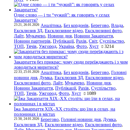
Одне слово — і ти “чужий”: як говорять у селах
Закарпаття?
23:21, 26.01.2026
Аналітика
,
Без кордонів
,
Берегово
,
Влада
,
Ексклюзив ЗД
,
Ексклюзивне відео
,
Ексклюзивні фото
,
Лайт
,
Мукачево
,
Новини дня
,
Новини Закарпаття
,
Новини партнерів
,
Публікації
,
Рахів
,
Світ
,
Суспільство
,
ТОП
,
Тячів
,
Ужгород
,
Україна
,
Фото
,
Хуст
3214
Закарпаття без прикрас: чому сюди переїжджають і з чим
доводиться миритися?
22:33, 25.01.2026
Аналітика
,
Без кордонів
,
Берегово
,
Головні
новини дня
,
Думка
,
Ексклюзив ЗД
,
Ексклюзивне відео
,
Ексклюзивні фото
,
Лайт
,
Мукачево
,
Новини дня
,
Новини Закарпаття
,
Публікації
,
Рахів
,
Суспільство
,
ТОП
,
Тячів
,
Ужгород
,
Фото
,
Хуст
1089
Їжа Закарпаття ХІХ–ХХ століть: що їли в селах, на
полонинах і в містах
21:50, 24.01.2026
Берегово
,
Головні новини дня
,
Думка
,
Ексклюзив ЗД
,
Ексклюзивне відео
,
Ексклюзивні фото
,
Лайт
,
Мукачево
,
Новини дня
,
Новини Закарпаття
,