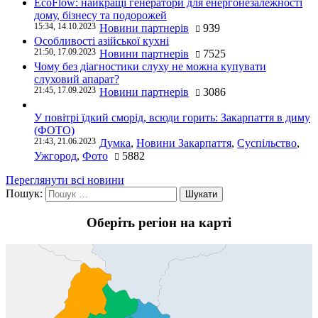
EcoFlow: найкращі генератори для енергонезалежності
дому, бізнесу та подорожей
15:34, 14.10.2023
Новини партнерів
939
Особливості азійської кухні
21:50, 17.09.2023
Новини партнерів
7525
Чому без діагностики слуху не можна купувати
слуховий апарат?
21:45, 17.09.2023
Новини партнерів
3086
У повітрі їдкий сморід, всюди горить: Закарпаття в диму
(ФОТО)
21:43, 21.06.2023
Думка
,
Новини Закарпаття
,
Суспільство
,
Ужгород
,
Фото
5882
Переглянути всі новини
Пошук:
Оберіть регіон на карті