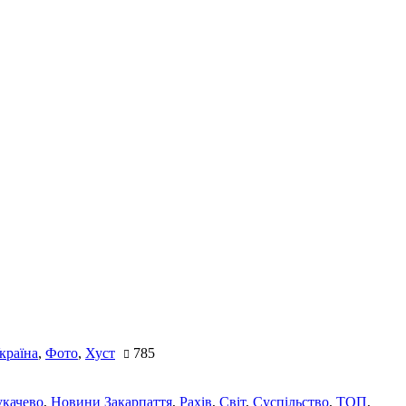
країна
,
Фото
,
Хуст
785
качево
,
Новини Закарпаття
,
Рахів
,
Світ
,
Суспільство
,
ТОП
,