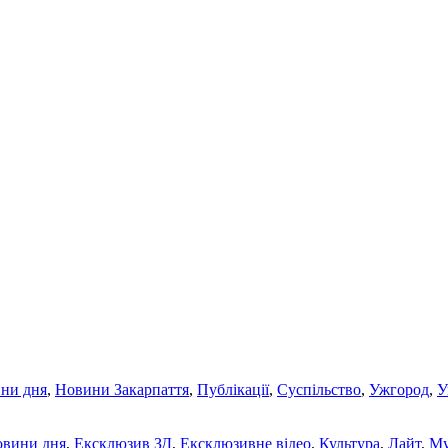
ни дня
,
Новини Закарпаття
,
Публікації
,
Суспільство
,
Ужгород
,
У
овини дня
,
Ексклюзив ЗД
,
Ексклюзивне відео
,
Культура
,
Лайт
,
Му