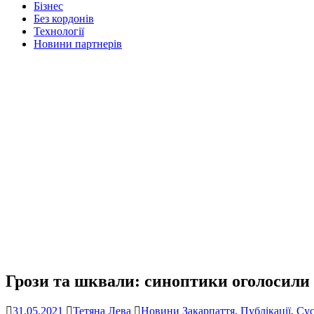
Бізнес
Без кордонів
Технології
Новини партнерів
Грози та шквали: синоптики оголосили
31.05.2021
Тетяна Лева
Новини Закарпаття
,
Публікації
,
Сус