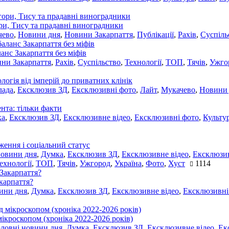
ори, Тису та прадавні виноградники
чево
,
Новини дня
,
Новини Закарпаття
,
Публікації
,
Рахів
,
Суспіль
ланс Закарпаття без міфів
ни Закарпаття
,
Рахів
,
Суспільство
,
Технології
,
ТОП
,
Тячів
,
Ужго
ологія від імперій до приватних клінік
лада
,
Ексклюзив ЗД
,
Ексклюзивні фото
,
Лайт
,
Мукачево
,
Новини
нта: тільки факти
ка
,
Ексклюзив ЗД
,
Ексклюзивне відео
,
Ексклюзивні фото
,
Культу
ження і соціальний статус
новини дня
,
Думка
,
Ексклюзив ЗД
,
Ексклюзивне відео
,
Ексклюзив
ехнології
,
ТОП
,
Тячів
,
Ужгород
,
Україна
,
Фото
,
Хуст
1114
акарпаття?
ини дня
,
Думка
,
Ексклюзив ЗД
,
Ексклюзивне відео
,
Ексклюзивні
мікроскопом (хроніка 2022-2026 років)
оловні новини дня
,
Думка
,
Ексклюзив ЗД
,
Ексклюзивне відео
,
Ек