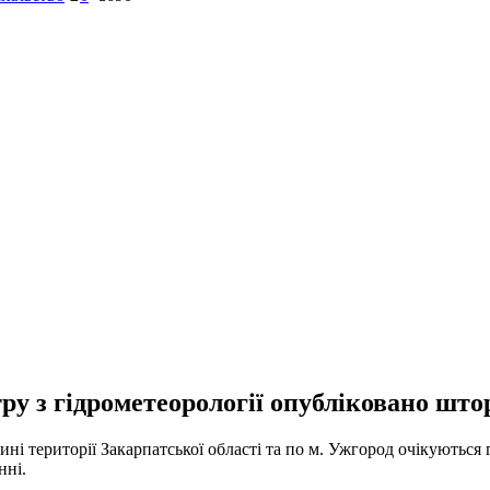
тру з гідрометеорології опубліковано шт
ині території Закарпатської області та по м. Ужгород очікуються 
нні.