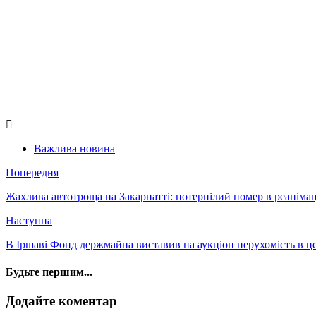
Важлива новина
Попередня
Жахлива автотроща на Закарпатті: потерпілий помер в реаніма
Наступна
В Іршаві Фонд держмайна виставив на аукціон нерухомість в це
Будьте першим...
Додайте коментар