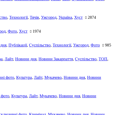
ство
,
Технології
,
Тячів
,
Ужгород
,
Україна
,
Хуст
2874
род
,
Фото
,
Хуст
1974
 дня
,
Публікації
,
Суспільство
,
Технології
,
Ужгород
,
Фото
985
ра
,
Лайт
,
Новини дня
,
Новини Закарпаття
,
Суспільство
,
ТОП
,
ні фото
,
Культура
,
Лайт
,
Мукачево
,
Новини дня
,
Новини
 фото
,
Культура
,
Лайт
,
Мукачево
,
Новини дня
,
Новини
склюзивні фото
,
Кримінал
,
Мукачево
,
Новини дня
,
Новини