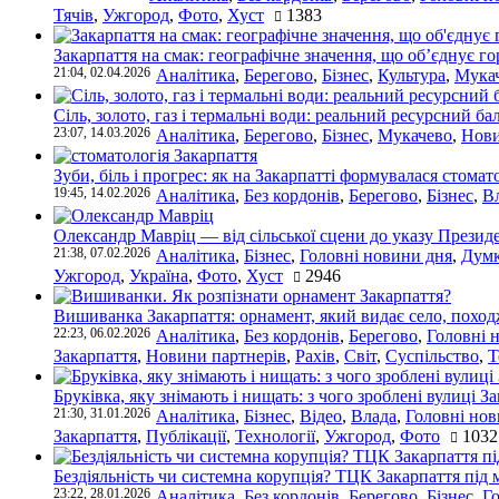
Тячів
,
Ужгород
,
Фото
,
Хуст
1383
Закарпаття на смак: географічне значення, що об’єднує г
21:04, 02.04.2026
Аналітика
,
Берегово
,
Бізнес
,
Культура
,
Мука
Сіль, золото, газ і термальні води: реальний ресурсний ба
23:07, 14.03.2026
Аналітика
,
Берегово
,
Бізнес
,
Мукачево
,
Нови
Зуби, біль і прогрес: як на Закарпатті формувалася стомат
19:45, 14.02.2026
Аналітика
,
Без кордонів
,
Берегово
,
Бізнес
,
В
Олександр Мавріц — від сільської сцени до указу Президе
21:38, 07.02.2026
Аналітика
,
Бізнес
,
Головні новини дня
,
Дум
Ужгород
,
Україна
,
Фото
,
Хуст
2946
Вишиванка Закарпаття: орнамент, який видає село, поход
22:23, 06.02.2026
Аналітика
,
Без кордонів
,
Берегово
,
Головні 
Закарпаття
,
Новини партнерів
,
Рахів
,
Світ
,
Суспільство
,
Т
Бруківка, яку знімають і нищать: з чого зроблені вулиці З
21:30, 31.01.2026
Аналітика
,
Бізнес
,
Відео
,
Влада
,
Головні нов
Закарпаття
,
Публікації
,
Технології
,
Ужгород
,
Фото
1032
Бездіяльність чи системна корупція? ТЦК Закарпаття під 
23:22, 28.01.2026
Аналітика
,
Без кордонів
,
Берегово
,
Бізнес
,
Г