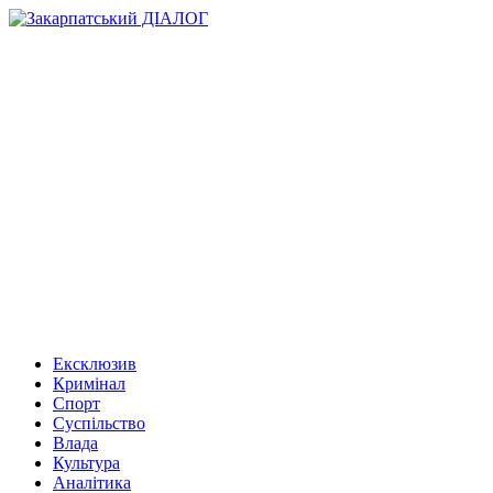
Ексклюзив
Кримінал
Спорт
Суспільство
Влада
Культура
Аналітика