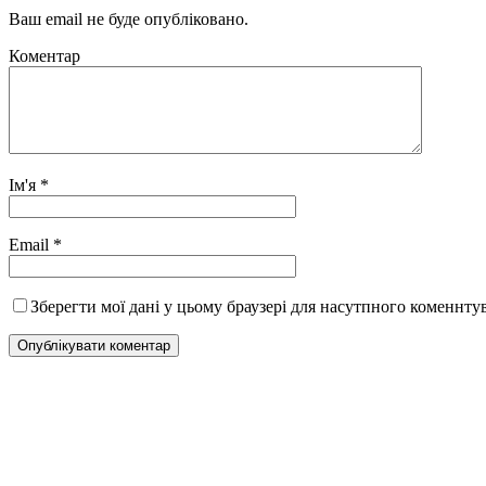
Ваш email не буде опубліковано.
Коментар
Ім'я
*
Email
*
Зберегти мої дані у цьому браузері для насутпного коменнту