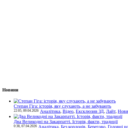
Новини
Степан Гіга: історія, яку слухають, а не забувають
22:05, 09.04.2026
Аналітика
,
Відео
,
Ексклюзив ЗД
,
Лайт
,
Нови
Два Великодні на Закарпатті. Історія, факти, традиції
0:38, 07.04.2026
Аналітика
,
Без кордонів
,
Берегово
,
Головні н