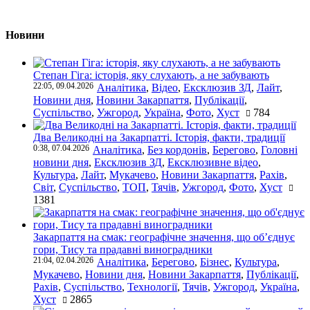
Новини
Степан Гіга: історія, яку слухають, а не забувають
22:05, 09.04.2026
Аналітика
,
Відео
,
Ексклюзив ЗД
,
Лайт
,
Новини дня
,
Новини Закарпаття
,
Публікації
,
Суспільство
,
Ужгород
,
Україна
,
Фото
,
Хуст
784
Два Великодні на Закарпатті. Історія, факти, традиції
0:38, 07.04.2026
Аналітика
,
Без кордонів
,
Берегово
,
Головні
новини дня
,
Ексклюзив ЗД
,
Ексклюзивне відео
,
Культура
,
Лайт
,
Мукачево
,
Новини Закарпаття
,
Рахів
,
Світ
,
Суспільство
,
ТОП
,
Тячів
,
Ужгород
,
Фото
,
Хуст
1381
Закарпаття на смак: географічне значення, що об’єднує
гори, Тису та прадавні виноградники
21:04, 02.04.2026
Аналітика
,
Берегово
,
Бізнес
,
Культура
,
Мукачево
,
Новини дня
,
Новини Закарпаття
,
Публікації
,
Рахів
,
Суспільство
,
Технології
,
Тячів
,
Ужгород
,
Україна
,
Хуст
2865