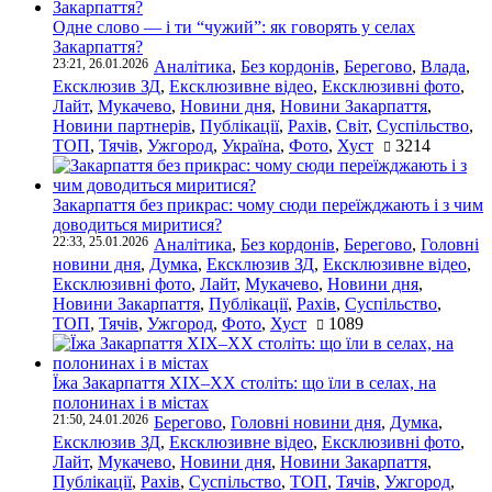
Одне слово — і ти “чужий”: як говорять у селах
Закарпаття?
23:21, 26.01.2026
Аналітика
,
Без кордонів
,
Берегово
,
Влада
,
Ексклюзив ЗД
,
Ексклюзивне відео
,
Ексклюзивні фото
,
Лайт
,
Мукачево
,
Новини дня
,
Новини Закарпаття
,
Новини партнерів
,
Публікації
,
Рахів
,
Світ
,
Суспільство
,
ТОП
,
Тячів
,
Ужгород
,
Україна
,
Фото
,
Хуст
3214
Закарпаття без прикрас: чому сюди переїжджають і з чим
доводиться миритися?
22:33, 25.01.2026
Аналітика
,
Без кордонів
,
Берегово
,
Головні
новини дня
,
Думка
,
Ексклюзив ЗД
,
Ексклюзивне відео
,
Ексклюзивні фото
,
Лайт
,
Мукачево
,
Новини дня
,
Новини Закарпаття
,
Публікації
,
Рахів
,
Суспільство
,
ТОП
,
Тячів
,
Ужгород
,
Фото
,
Хуст
1089
Їжа Закарпаття ХІХ–ХХ століть: що їли в селах, на
полонинах і в містах
21:50, 24.01.2026
Берегово
,
Головні новини дня
,
Думка
,
Ексклюзив ЗД
,
Ексклюзивне відео
,
Ексклюзивні фото
,
Лайт
,
Мукачево
,
Новини дня
,
Новини Закарпаття
,
Публікації
,
Рахів
,
Суспільство
,
ТОП
,
Тячів
,
Ужгород
,