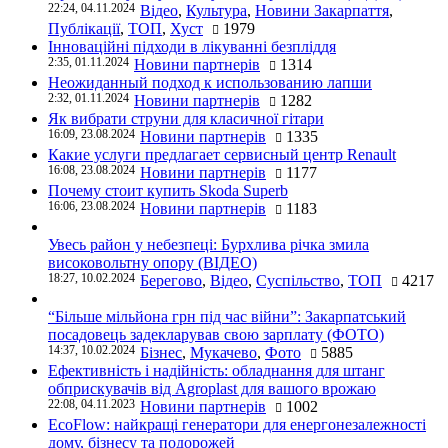
22:24, 04.11.2024
Відео
,
Культура
,
Новини Закарпаття
,
Публікації
,
ТОП
,
Хуст
1979
Інноваційні підходи в лікуванні безпліддя
2:35, 01.11.2024
Новини партнерів
1314
Неожиданный подход к использованию лапши
2:32, 01.11.2024
Новини партнерів
1282
Як вибрати струни для класичної гітари
16:09, 23.08.2024
Новини партнерів
1335
Какие услуги предлагает сервисный центр Renault
16:08, 23.08.2024
Новини партнерів
1177
Почему стоит купить Skoda Superb
16:06, 23.08.2024
Новини партнерів
1183
Увесь район у небезпеці: Бурхлива річка змила
високовольтну опору (ВІДЕО)
18:27, 10.02.2024
Берегово
,
Відео
,
Суспільство
,
ТОП
4217
“Більше мільйона грн під час війни”: Закарпатський
посадовець задекларував свою зарплату (ФОТО)
14:37, 10.02.2024
Бізнес
,
Мукачево
,
Фото
5885
Ефективність і надійність: обладнання для штанг
обприскувачів від Agroplast для вашого врожаю
22:08, 04.11.2023
Новини партнерів
1002
EcoFlow: найкращі генератори для енергонезалежності
дому, бізнесу та подорожей