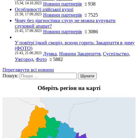
15:34, 14.10.2023
Новини партнерів
938
Особливості азійської кухні
21:50, 17.09.2023
Новини партнерів
7525
Чому без діагностики слуху не можна купувати
слуховий апарат?
21:45, 17.09.2023
Новини партнерів
3086
У повітрі їдкий сморід, всюди горить: Закарпаття в диму
(ФОТО)
21:43, 21.06.2023
Думка
,
Новини Закарпаття
,
Суспільство
,
Ужгород
,
Фото
5882
Переглянути всі новини
Пошук:
Оберіть регіон на карті