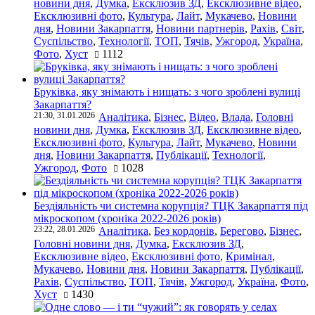
новини дня
,
Думка
,
Ексклюзив ЗД
,
Ексклюзивне відео
,
Ексклюзивні фото
,
Культура
,
Лайт
,
Мукачево
,
Новини
дня
,
Новини Закарпаття
,
Новини партнерів
,
Рахів
,
Світ
,
Суспільство
,
Технології
,
ТОП
,
Тячів
,
Ужгород
,
Україна
,
Фото
,
Хуст
1112
Бруківка, яку знімають і нищать: з чого зроблені вулиці
Закарпаття?
21:30, 31.01.2026
Аналітика
,
Бізнес
,
Відео
,
Влада
,
Головні
новини дня
,
Думка
,
Ексклюзив ЗД
,
Ексклюзивне відео
,
Ексклюзивні фото
,
Культура
,
Лайт
,
Мукачево
,
Новини
дня
,
Новини Закарпаття
,
Публікації
,
Технології
,
Ужгород
,
Фото
1028
Бездіяльність чи системна корупція? ТЦК Закарпаття під
мікроскопом (хроніка 2022-2026 років)
23:22, 28.01.2026
Аналітика
,
Без кордонів
,
Берегово
,
Бізнес
,
Головні новини дня
,
Думка
,
Ексклюзив ЗД
,
Ексклюзивне відео
,
Ексклюзивні фото
,
Кримінал
,
Мукачево
,
Новини дня
,
Новини Закарпаття
,
Публікації
,
Рахів
,
Суспільство
,
ТОП
,
Тячів
,
Ужгород
,
Україна
,
Фото
,
Хуст
1430