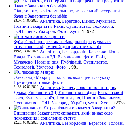
Сіль, золото, газ і термальні води: реальний ресурсний
баланс Закарпаття без міфів
23:07, 14.03.2026
Аналітика
,
Берегово
,
Бізнес
,
Мукачево
,
Новини Закарпаття
,
Рахів
,
Суспільство
,
Технології
,
ТОП
,
Тячів
,
Ужгород
,
Фото
,
Хуст
1972
Зуби, біль і прогрес: як на Закарпатті формувалася
стоматологія від імперій до приватних клінік
19:45, 14.02.2026
Аналітика
,
Без кордонів
,
Берегово
,
Бізнес
,
Влада
,
Ексклюзив ЗД
,
Ексклюзивні фото
,
Лайт
,
Мукачево
,
Новини дня
,
Публікації
,
Суспільство
,
Технології
,
Ужгород
,
Фото
981
Олександр Мавріц — від сільської сцени до указу
Президента: тільки факти
21:38, 07.02.2026
Аналітика
,
Бізнес
,
Головні новини дня
,
Думка
,
Ексклюзив ЗД
,
Ексклюзивне відео
,
Ексклюзивні
фото
,
Культура
,
Лайт
,
Новини дня
,
Новини Закарпаття
,
Суспільство
,
ТОП
,
Ужгород
,
Україна
,
Фото
,
Хуст
2938
Вишиванка Закарпаття: орнамент, який видає село,
походження і соціальний статус
22:23, 06.02.2026
Аналітика
,
Без кордонів
,
Берегово
,
Головні