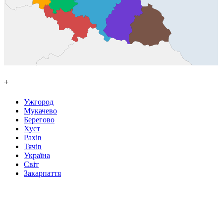
+
Ужгород
Мукачево
Берегово
Хуст
Рахів
Тячів
Україна
Світ
Закарпаття