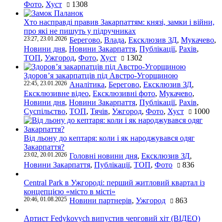
Фото
,
Хуст
1308
Хто насправді правив Закарпаттям: князі, замки і війни,
про які не пишуть у підручниках
23:27, 23.01.2026
Берегово
,
Влада
,
Ексклюзив ЗД
,
Мукачево
,
Новини дня
,
Новини Закарпаття
,
Публікації
,
Рахів
,
ТОП
,
Ужгород
,
Фото
,
Хуст
1302
Здоров’я закарпатців під Австро-Угорщиною
22:45, 23.01.2026
Аналітика
,
Берегово
,
Ексклюзив ЗД
,
Ексклюзивне відео
,
Ексклюзивні фото
,
Мукачево
,
Новини дня
,
Новини Закарпаття
,
Публікації
,
Рахів
,
Суспільство
,
ТОП
,
Тячів
,
Ужгород
,
Фото
,
Хуст
1000
Від льону до кептаря: коли і як народжувався одяг
Закарпаття?
23:02, 20.01.2026
Головні новини дня
,
Ексклюзив ЗД
,
Новини Закарпаття
,
Публікації
,
ТОП
,
Фото
836
Central Park в Ужгороді: перший житловий квартал із
концепцією «місто в місті»
20:46, 01.08.2025
Новини партнерів
,
Ужгород
863
Артист Fedykovych випустив черговий хіт (ВІДЕО)