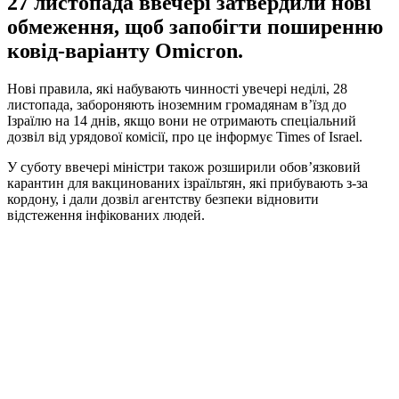
27 листопада ввечері затвердили нові
обмеження, щоб запобігти поширенню
ковід-варіанту Omicron.
Нові правила, які набувають чинності увечері неділі, 28
листопада, забороняють іноземним громадянам в’їзд до
Ізраїлю на 14 днів, якщо вони не отримають спеціальний
дозвіл від урядової комісії, про це інформує Times of Israel.
У суботу ввечері міністри також розширили обов’язковий
карантин для вакцинованих ізраїльтян, які прибувають з-за
кордону, і дали дозвіл агентству безпеки відновити
відстеження інфікованих людей.