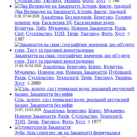
Суспільство
,
Ужгород
,
Україна
,
Фото
,
Хуст
788
Два Великодні на Закарпатті. Історія, факти, традиції
0:38, 07.04.2026
Аналітика
,
Без кордонів
,
Берегово
,
Головні
новини дня
,
Ексклюзив ЗД
,
Ексклюзивне відео
,
Культура
,
Лайт
,
Мукачево
,
Новини Закарпаття
,
Рахів
,
Світ
,
Суспільство
,
ТОП
,
Тячів
,
Ужгород
,
Фото
,
Хуст
1387
Закарпаття на смак: географічне значення, що об’єднує
гори, Тису та прадавні виноградники
21:04, 02.04.2026
Аналітика
,
Берегово
,
Бізнес
,
Культура
,
Мукачево
,
Новини дня
,
Новини Закарпаття
,
Публікації
,
Рахів
,
Суспільство
,
Технології
,
Тячів
,
Ужгород
,
Україна
,
Хуст
2880
Сіль, золото, газ і термальні води: реальний ресурсний
баланс Закарпаття без міфів
23:07, 14.03.2026
Аналітика
,
Берегово
,
Бізнес
,
Мукачево
,
Новини Закарпаття
,
Рахів
,
Суспільство
,
Технології
,
ТОП
,
Тячів
,
Ужгород
,
Фото
,
Хуст
1977
Зуби, біль і прогрес: як на Закарпатті формувалася