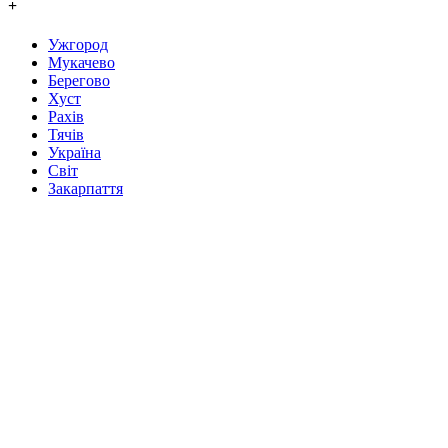
+
Ужгород
Мукачево
Берегово
Хуст
Рахів
Тячів
Україна
Світ
Закарпаття