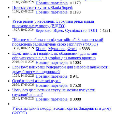
16:08, 23.08.2024
Новини партнерів
1179
Почему стоит купить Skoda Superb
16:06, 23.08.2024
Новини партнерів
1190
Увесь район у небезпеці: Бурхлива річка змила
високовольтну опору (ВІДЕО)
18:27, 10.02.2024
Берегово
,
Відео
,
Суспільство
,
ТОП
4221
“Більше мільйона грн під час війни”: Закарпатський
посадовець задекларував свою зарплату (ФОТО)
14:37, 10.02.2024
Бізнес
,
Мукачево
,
Фото
5888
Ефективність і надійність: обладнання для штанг
обприскувачів від Agroplast для вашого врожаю
22:08, 04.11.2023
Новини партнерів
1003
EcoFlow: найкращі генератори для енергонезалежності
дому, бізнесу та подорожей
15:34, 14.10.2023
Новини партнерів
941
Особливості азійської кухні
21:50, 17.09.2023
Новини партнерів
7528
Чому без діагностики слуху не можна купувати
слуховий апарат?
21:45, 17.09.2023
Новини партнерів
3088
У повітрі їдкий сморід, всюди горить: Закарпаття в диму
(ФОТО)