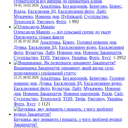
стоматологія від імперій до приватних клінік
19:45, 14.02.2026
Аналітика
,
Без кордонів
,
Берегово
,
Бізнес
,
Влада
,
Ексклюзив ЗД
,
Ексклюзивні фото
,
Лайт
,
Мукачево
,
Новини дня
,
Публікації
,
Суспільство
,
Технології
,
Ужгород
,
Фото
992
Олександр Мавріц — від сільської сцени до указу
Президента: тільки факти
21:38, 07.02.2026
Аналітика
,
Бізнес
,
Головні новини дня
,
Думка
,
Ексклюзив ЗД
,
Ексклюзивне відео
,
Ексклюзивні
фото
,
Культура
,
Лайт
,
Новини дня
,
Новини Закарпаття
,
Суспільство
,
ТОП
,
Ужгород
,
Україна
,
Фото
,
Хуст
2952
Вишиванка Закарпаття: орнамент, який видає село,
походження і соціальний статус
22:23, 06.02.2026
Аналітика
,
Без кордонів
,
Берегово
,
Головні
новини дня
,
Думка
,
Ексклюзив ЗД
,
Ексклюзивне відео
,
Ексклюзивні фото
,
Культура
,
Лайт
,
Мукачево
,
Новини
дня
,
Новини Закарпаття
,
Новини партнерів
,
Рахів
,
Світ
,
Суспільство
,
Технології
,
ТОП
,
Тячів
,
Ужгород
,
Україна
,
Фото
,
Хуст
1121
Бруківка, яку знімають і нищать: з чого зроблені вулиці
Закарпаття?