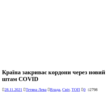
Країна закриває кордони через новий
штам COVID
28.11.2021
Тетяна Лева
Влада
,
Світ
,
ТОП
0
2798