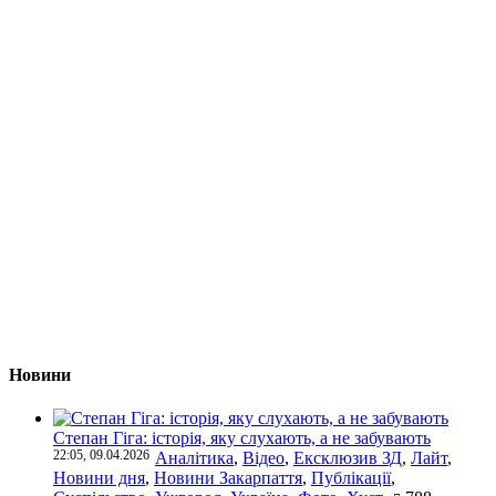
Новини
Степан Гіга: історія, яку слухають, а не забувають
22:05, 09.04.2026
Аналітика
,
Відео
,
Ексклюзив ЗД
,
Лайт
,
Новини дня
,
Новини Закарпаття
,
Публікації
,