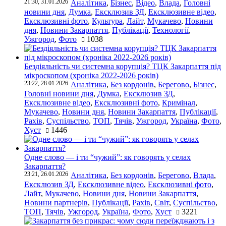
21:30, 31.01.2026
Аналітика
,
Бізнес
,
Відео
,
Влада
,
Головні
новини дня
,
Думка
,
Ексклюзив ЗД
,
Ексклюзивне відео
,
Ексклюзивні фото
,
Культура
,
Лайт
,
Мукачево
,
Новини
дня
,
Новини Закарпаття
,
Публікації
,
Технології
,
Ужгород
,
Фото
1038
Бездіяльність чи системна корупція? ТЦК Закарпаття під
мікроскопом (хроніка 2022-2026 років)
23:22, 28.01.2026
Аналітика
,
Без кордонів
,
Берегово
,
Бізнес
,
Головні новини дня
,
Думка
,
Ексклюзив ЗД
,
Ексклюзивне відео
,
Ексклюзивні фото
,
Кримінал
,
Мукачево
,
Новини дня
,
Новини Закарпаття
,
Публікації
,
Рахів
,
Суспільство
,
ТОП
,
Тячів
,
Ужгород
,
Україна
,
Фото
,
Хуст
1446
Одне слово — і ти “чужий”: як говорять у селах
Закарпаття?
23:21, 26.01.2026
Аналітика
,
Без кордонів
,
Берегово
,
Влада
,
Ексклюзив ЗД
,
Ексклюзивне відео
,
Ексклюзивні фото
,
Лайт
,
Мукачево
,
Новини дня
,
Новини Закарпаття
,
Новини партнерів
,
Публікації
,
Рахів
,
Світ
,
Суспільство
,
ТОП
,
Тячів
,
Ужгород
,
Україна
,
Фото
,
Хуст
3221