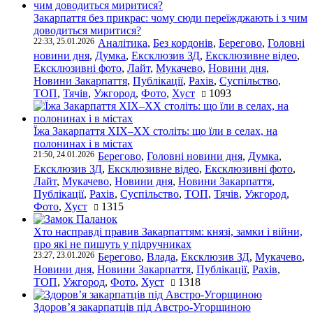
Закарпаття без прикрас: чому сюди переїжджають і з чим
доводиться миритися?
22:33, 25.01.2026
Аналітика
,
Без кордонів
,
Берегово
,
Головні
новини дня
,
Думка
,
Ексклюзив ЗД
,
Ексклюзивне відео
,
Ексклюзивні фото
,
Лайт
,
Мукачево
,
Новини дня
,
Новини Закарпаття
,
Публікації
,
Рахів
,
Суспільство
,
ТОП
,
Тячів
,
Ужгород
,
Фото
,
Хуст
1093
Їжа Закарпаття ХІХ–ХХ століть: що їли в селах, на
полонинах і в містах
21:50, 24.01.2026
Берегово
,
Головні новини дня
,
Думка
,
Ексклюзив ЗД
,
Ексклюзивне відео
,
Ексклюзивні фото
,
Лайт
,
Мукачево
,
Новини дня
,
Новини Закарпаття
,
Публікації
,
Рахів
,
Суспільство
,
ТОП
,
Тячів
,
Ужгород
,
Фото
,
Хуст
1315
Хто насправді правив Закарпаттям: князі, замки і війни,
про які не пишуть у підручниках
23:27, 23.01.2026
Берегово
,
Влада
,
Ексклюзив ЗД
,
Мукачево
,
Новини дня
,
Новини Закарпаття
,
Публікації
,
Рахів
,
ТОП
,
Ужгород
,
Фото
,
Хуст
1318
Здоров’я закарпатців під Австро-Угорщиною