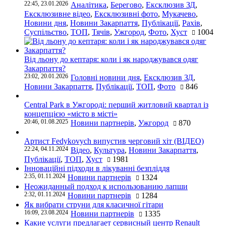
22:45, 23.01.2026
Аналітика
,
Берегово
,
Ексклюзив ЗД
,
Ексклюзивне відео
,
Ексклюзивні фото
,
Мукачево
,
Новини дня
,
Новини Закарпаття
,
Публікації
,
Рахів
,
Суспільство
,
ТОП
,
Тячів
,
Ужгород
,
Фото
,
Хуст
1004
Від льону до кептаря: коли і як народжувався одяг
Закарпаття?
23:02, 20.01.2026
Головні новини дня
,
Ексклюзив ЗД
,
Новини Закарпаття
,
Публікації
,
ТОП
,
Фото
846
Central Park в Ужгороді: перший житловий квартал із
концепцією «місто в місті»
20:46, 01.08.2025
Новини партнерів
,
Ужгород
870
Артист Fedykovych випустив черговий хіт (ВІДЕО)
22:24, 04.11.2024
Відео
,
Культура
,
Новини Закарпаття
,
Публікації
,
ТОП
,
Хуст
1981
Інноваційні підходи в лікуванні безпліддя
2:35, 01.11.2024
Новини партнерів
1324
Неожиданный подход к использованию лапши
2:32, 01.11.2024
Новини партнерів
1284
Як вибрати струни для класичної гітари
16:09, 23.08.2024
Новини партнерів
1335
Какие услуги предлагает сервисный центр Renault