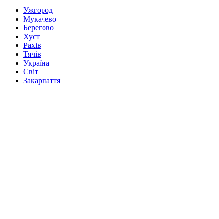
Ужгород
Мукачево
Берегово
Хуст
Рахів
Тячів
Україна
Світ
Закарпаття