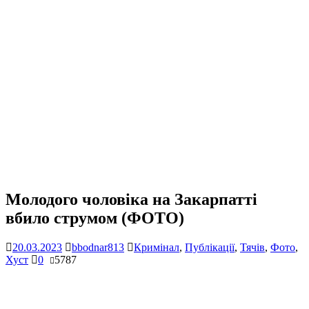
Молодого чоловіка на Закарпатті
вбило струмом (ФОТО)
20.03.2023
bbodnar813
Кримінал
,
Публікації
,
Тячів
,
Фото
,
Хуст
0
5787