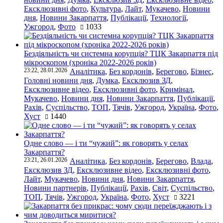
Ексклюзивні фото
,
Культура
,
Лайт
,
Мукачево
,
Новини
дня
,
Новини Закарпаття
,
Публікації
,
Технології
,
Ужгород
,
Фото
1033
Бездіяльність чи системна корупція? ТЦК Закарпаття під
мікроскопом (хроніка 2022-2026 років)
23:22, 28.01.2026
Аналітика
,
Без кордонів
,
Берегово
,
Бізнес
,
Головні новини дня
,
Думка
,
Ексклюзив ЗД
,
Ексклюзивне відео
,
Ексклюзивні фото
,
Кримінал
,
Мукачево
,
Новини дня
,
Новини Закарпаття
,
Публікації
,
Рахів
,
Суспільство
,
ТОП
,
Тячів
,
Ужгород
,
Україна
,
Фото
,
Хуст
1440
Одне слово — і ти “чужий”: як говорять у селах
Закарпаття?
23:21, 26.01.2026
Аналітика
,
Без кордонів
,
Берегово
,
Влада
,
Ексклюзив ЗД
,
Ексклюзивне відео
,
Ексклюзивні фото
,
Лайт
,
Мукачево
,
Новини дня
,
Новини Закарпаття
,
Новини партнерів
,
Публікації
,
Рахів
,
Світ
,
Суспільство
,
ТОП
,
Тячів
,
Ужгород
,
Україна
,
Фото
,
Хуст
3221