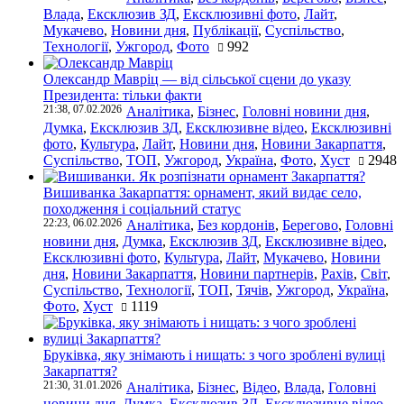
Влада
,
Ексклюзив ЗД
,
Ексклюзивні фото
,
Лайт
,
Мукачево
,
Новини дня
,
Публікації
,
Суспільство
,
Технології
,
Ужгород
,
Фото
992
Олександр Мавріц — від сільської сцени до указу
Президента: тільки факти
21:38, 07.02.2026
Аналітика
,
Бізнес
,
Головні новини дня
,
Думка
,
Ексклюзив ЗД
,
Ексклюзивне відео
,
Ексклюзивні
фото
,
Культура
,
Лайт
,
Новини дня
,
Новини Закарпаття
,
Суспільство
,
ТОП
,
Ужгород
,
Україна
,
Фото
,
Хуст
2948
Вишиванка Закарпаття: орнамент, який видає село,
походження і соціальний статус
22:23, 06.02.2026
Аналітика
,
Без кордонів
,
Берегово
,
Головні
новини дня
,
Думка
,
Ексклюзив ЗД
,
Ексклюзивне відео
,
Ексклюзивні фото
,
Культура
,
Лайт
,
Мукачево
,
Новини
дня
,
Новини Закарпаття
,
Новини партнерів
,
Рахів
,
Світ
,
Суспільство
,
Технології
,
ТОП
,
Тячів
,
Ужгород
,
Україна
,
Фото
,
Хуст
1119
Бруківка, яку знімають і нищать: з чого зроблені вулиці
Закарпаття?
21:30, 31.01.2026
Аналітика
,
Бізнес
,
Відео
,
Влада
,
Головні
новини дня
,
Думка
,
Ексклюзив ЗД
,
Ексклюзивне відео
,