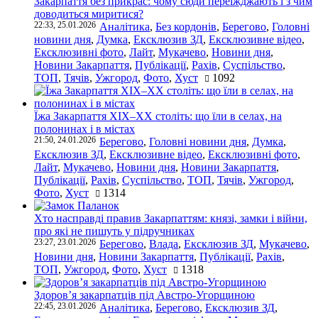
Закарпаття без прикрас: чому сюди переїжджають і з чим
доводиться миритися?
22:33, 25.01.2026
Аналітика
,
Без кордонів
,
Берегово
,
Головні
новини дня
,
Думка
,
Ексклюзив ЗД
,
Ексклюзивне відео
,
Ексклюзивні фото
,
Лайт
,
Мукачево
,
Новини дня
,
Новини Закарпаття
,
Публікації
,
Рахів
,
Суспільство
,
ТОП
,
Тячів
,
Ужгород
,
Фото
,
Хуст
1092
Їжа Закарпаття ХІХ–ХХ століть: що їли в селах, на
полонинах і в містах
21:50, 24.01.2026
Берегово
,
Головні новини дня
,
Думка
,
Ексклюзив ЗД
,
Ексклюзивне відео
,
Ексклюзивні фото
,
Лайт
,
Мукачево
,
Новини дня
,
Новини Закарпаття
,
Публікації
,
Рахів
,
Суспільство
,
ТОП
,
Тячів
,
Ужгород
,
Фото
,
Хуст
1314
Хто насправді правив Закарпаттям: князі, замки і війни,
про які не пишуть у підручниках
23:27, 23.01.2026
Берегово
,
Влада
,
Ексклюзив ЗД
,
Мукачево
,
Новини дня
,
Новини Закарпаття
,
Публікації
,
Рахів
,
ТОП
,
Ужгород
,
Фото
,
Хуст
1318
Здоров’я закарпатців під Австро-Угорщиною
22:45, 23.01.2026
Аналітика
,
Берегово
,
Ексклюзив ЗД
,