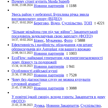
Почему стоит купить Skoda Superb
16:06, 23.08.2024
Новини партнерів
1188
Увесь район у небезпеці: Бурхлива річка змила
високовольтну опору (ВІДЕО)
18:27, 10.02.2024
Берегово
,
Відео
,
Суспільство
,
ТОП
4221
“Більше мільйона грн під час війни”: Закарпатський
посадовець задекларував свою зарплату (ФОТО)
14:37, 10.02.2024
Бізнес
,
Мукачево
,
Фото
5888
Ефективність і надійність: обладнання для штанг
обприскувачів від Agroplast для вашого врожаю
22:08, 04.11.2023
Новини партнерів
1003
EcoFlow: найкращі генератори для енергонезалежності
дому, бізнесу та подорожей
15:34, 14.10.2023
Новини партнерів
941
Особливості азійської кухні
21:50, 17.09.2023
Новини партнерів
7528
Чому без діагностики слуху не можна купувати
слуховий апарат?
21:45, 17.09.2023
Новини партнерів
3088
У повітрі їдкий сморід, всюди горить: Закарпаття в диму
(ФОТО)
21:43, 21.06.2023
Думка
,
Новини Закарпаття
,
Суспільство
,