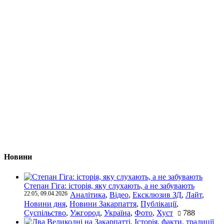
Новини
Степан Гіга: історія, яку слухають, а не забувають
22:05, 09.04.2026
Аналітика
,
Відео
,
Ексклюзив ЗД
,
Лайт
,
Новини дня
,
Новини Закарпаття
,
Публікації
,
Суспільство
,
Ужгород
,
Україна
,
Фото
,
Хуст
788