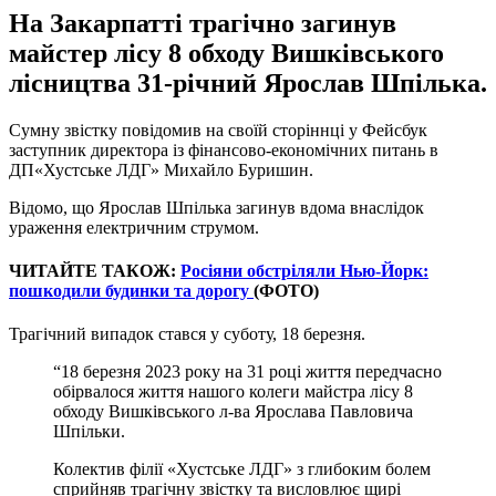
На Закарпатті трагічно загинув
майстер лісу 8 обходу Вишківського
лісництва 31-річний Ярослав Шпілька.
Сумну звістку повідомив на своїй сторіннці у Фейсбук
заступник директора із фінансово-економічних питань в
ДП«Хустське ЛДГ» Михайло Буришин.
Відомо, що Ярослав Шпілька загинув вдома внаслідок
ураження електричним струмом.
ЧИТАЙТЕ ТАКОЖ:
Росіяни обстріляли Нью-Йорк:
пошкодили будинки та дорогу
(ФОТО)
Трагічний випадок стався у суботу, 18 березня.
“18 березня 2023 року на 31 році життя передчасно
обірвалося життя нашого колеги майстра лісу 8
обходу Вишківського л-ва Ярослава Павловича
Шпільки.
Колектив філії «Хустське ЛДГ» з глибоким болем
сприйняв трагічну звістку та висловлює щирі