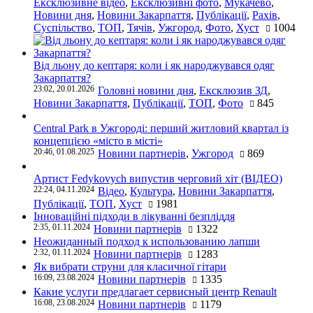
Ексклюзивне відео
,
Ексклюзивні фото
,
Мукачево
,
Новини дня
,
Новини Закарпаття
,
Публікації
,
Рахів
,
Суспільство
,
ТОП
,
Тячів
,
Ужгород
,
Фото
,
Хуст
1004
Від льону до кептаря: коли і як народжувався одяг
Закарпаття?
23:02, 20.01.2026
Головні новини дня
,
Ексклюзив ЗД
,
Новини Закарпаття
,
Публікації
,
ТОП
,
Фото
845
Central Park в Ужгороді: перший житловий квартал із
концепцією «місто в місті»
20:46, 01.08.2025
Новини партнерів
,
Ужгород
869
Артист Fedykovych випустив черговий хіт (ВІДЕО)
22:24, 04.11.2024
Відео
,
Культура
,
Новини Закарпаття
,
Публікації
,
ТОП
,
Хуст
1981
Інноваційні підходи в лікуванні безпліддя
2:35, 01.11.2024
Новини партнерів
1322
Неожиданный подход к использованию лапши
2:32, 01.11.2024
Новини партнерів
1283
Як вибрати струни для класичної гітари
16:09, 23.08.2024
Новини партнерів
1335
Какие услуги предлагает сервисный центр Renault
16:08, 23.08.2024
Новини партнерів
1179