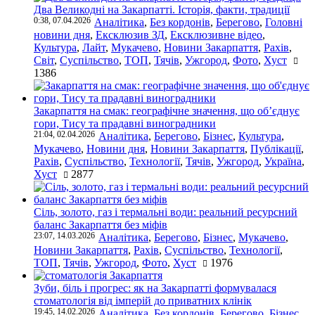
Два Великодні на Закарпатті. Історія, факти, традиції
0:38, 07.04.2026
Аналітика
,
Без кордонів
,
Берегово
,
Головні
новини дня
,
Ексклюзив ЗД
,
Ексклюзивне відео
,
Культура
,
Лайт
,
Мукачево
,
Новини Закарпаття
,
Рахів
,
Світ
,
Суспільство
,
ТОП
,
Тячів
,
Ужгород
,
Фото
,
Хуст
1386
Закарпаття на смак: географічне значення, що об’єднує
гори, Тису та прадавні виноградники
21:04, 02.04.2026
Аналітика
,
Берегово
,
Бізнес
,
Культура
,
Мукачево
,
Новини дня
,
Новини Закарпаття
,
Публікації
,
Рахів
,
Суспільство
,
Технології
,
Тячів
,
Ужгород
,
Україна
,
Хуст
2877
Сіль, золото, газ і термальні води: реальний ресурсний
баланс Закарпаття без міфів
23:07, 14.03.2026
Аналітика
,
Берегово
,
Бізнес
,
Мукачево
,
Новини Закарпаття
,
Рахів
,
Суспільство
,
Технології
,
ТОП
,
Тячів
,
Ужгород
,
Фото
,
Хуст
1976
Зуби, біль і прогрес: як на Закарпатті формувалася
стоматологія від імперій до приватних клінік
19:45, 14.02.2026
Аналітика
,
Без кордонів
,
Берегово
,
Бізнес
,