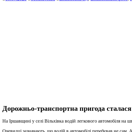
Дорожньо-транспортна пригода сталася
На Іршавщині у селі Вільхівка водій легкового автомобіля на шв
Очевидці зазначають, що водій в автомобілі перебував не сам. А