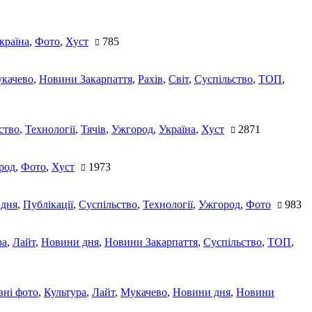
країна
,
Фото
,
Хуст
785
качево
,
Новини Закарпаття
,
Рахів
,
Світ
,
Суспільство
,
ТОП
,
ство
,
Технології
,
Тячів
,
Ужгород
,
Україна
,
Хуст
2871
род
,
Фото
,
Хуст
1973
 дня
,
Публікації
,
Суспільство
,
Технології
,
Ужгород
,
Фото
983
ра
,
Лайт
,
Новини дня
,
Новини Закарпаття
,
Суспільство
,
ТОП
,
ні фото
,
Культура
,
Лайт
,
Мукачево
,
Новини дня
,
Новини