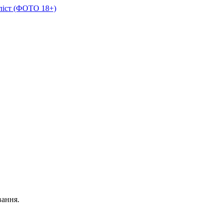
кліст (ФОТО 18+)
вання.