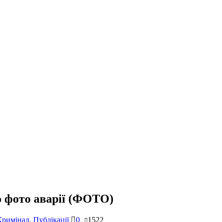
 фото аварії (ФОТО)
Кримінал
,
Публікації
0
1522