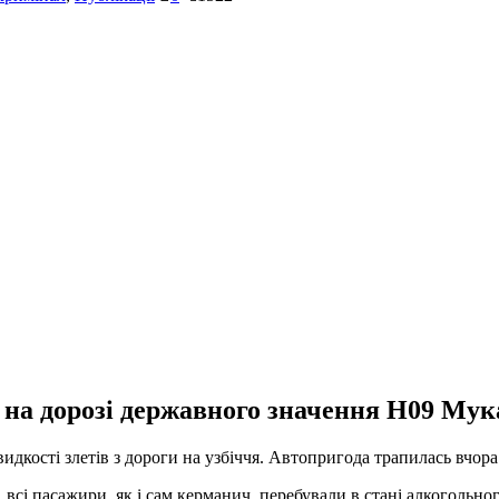
 на дорозі державного значення Н09 Мук
идкості злетів з дороги на узбіччя. Автопригода трапилась вчора 
 всі пасажири, як і сам керманич, перебували в стані алкогольног