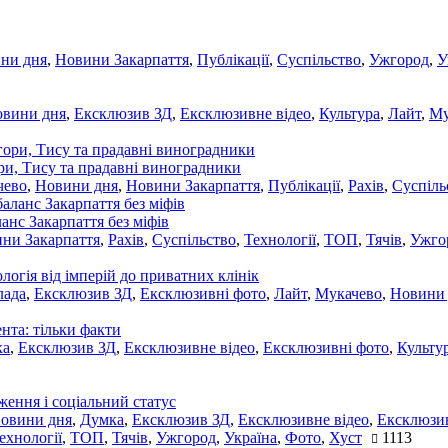
ни дня
,
Новини Закарпаття
,
Публікації
,
Суспільство
,
Ужгород
,
У
овини дня
,
Ексклюзив ЗД
,
Ексклюзивне відео
,
Культура
,
Лайт
,
Му
ори, Тису та прадавні виноградники
чево
,
Новини дня
,
Новини Закарпаття
,
Публікації
,
Рахів
,
Суспіль
ланс Закарпаття без міфів
ни Закарпаття
,
Рахів
,
Суспільство
,
Технології
,
ТОП
,
Тячів
,
Ужго
ологія від імперій до приватних клінік
лада
,
Ексклюзив ЗД
,
Ексклюзивні фото
,
Лайт
,
Мукачево
,
Новини
нта: тільки факти
ка
,
Ексклюзив ЗД
,
Ексклюзивне відео
,
Ексклюзивні фото
,
Культу
ження і соціальний статус
новини дня
,
Думка
,
Ексклюзив ЗД
,
Ексклюзивне відео
,
Ексклюзив
ехнології
,
ТОП
,
Тячів
,
Ужгород
,
Україна
,
Фото
,
Хуст
1113