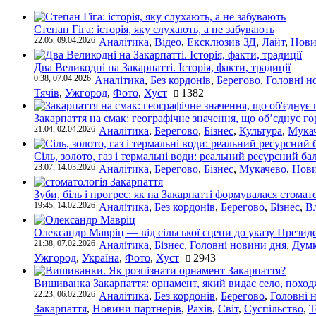
Степан Гіга: історія, яку слухають, а не забувають
22:05, 09.04.2026
Аналітика
,
Відео
,
Ексклюзив ЗД
,
Лайт
,
Нови
Два Великодні на Закарпатті. Історія, факти, традиції
0:38, 07.04.2026
Аналітика
,
Без кордонів
,
Берегово
,
Головні н
Тячів
,
Ужгород
,
Фото
,
Хуст
1382
Закарпаття на смак: географічне значення, що об’єднує г
21:04, 02.04.2026
Аналітика
,
Берегово
,
Бізнес
,
Культура
,
Мука
Сіль, золото, газ і термальні води: реальний ресурсний ба
23:07, 14.03.2026
Аналітика
,
Берегово
,
Бізнес
,
Мукачево
,
Нови
Зуби, біль і прогрес: як на Закарпатті формувалася стомат
19:45, 14.02.2026
Аналітика
,
Без кордонів
,
Берегово
,
Бізнес
,
В
Олександр Мавріц — від сільської сцени до указу Президе
21:38, 07.02.2026
Аналітика
,
Бізнес
,
Головні новини дня
,
Дум
Ужгород
,
Україна
,
Фото
,
Хуст
2943
Вишиванка Закарпаття: орнамент, який видає село, поход
22:23, 06.02.2026
Аналітика
,
Без кордонів
,
Берегово
,
Головні 
Закарпаття
,
Новини партнерів
,
Рахів
,
Світ
,
Суспільство
,
Т