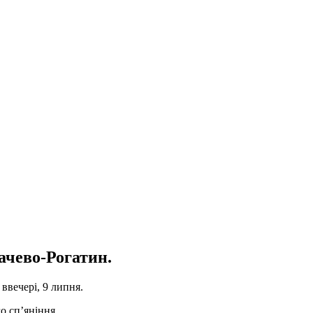
ачево-Рогатин.
ввечері, 9 липня.
о сп’яніння.