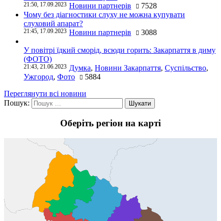
21:50, 17.09.2023
Новини партнерів
7528
Чому без діагностики слуху не можна купувати
слуховий апарат?
21:45, 17.09.2023
Новини партнерів
3088
У повітрі їдкий сморід, всюди горить: Закарпаття в диму
(ФОТО)
21:43, 21.06.2023
Думка
,
Новини Закарпаття
,
Суспільство
,
Ужгород
,
Фото
5884
Переглянути всі новини
Пошук:
Оберіть регіон на карті