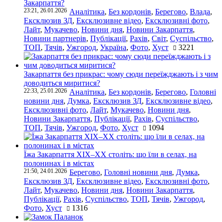
Закарпаття?
23:21, 26.01.2026
Аналітика
,
Без кордонів
,
Берегово
,
Влада
,
Ексклюзив ЗД
,
Ексклюзивне відео
,
Ексклюзивні фото
,
Лайт
,
Мукачево
,
Новини дня
,
Новини Закарпаття
,
Новини партнерів
,
Публікації
,
Рахів
,
Світ
,
Суспільство
,
ТОП
,
Тячів
,
Ужгород
,
Україна
,
Фото
,
Хуст
3221
Закарпаття без прикрас: чому сюди переїжджають і з чим
доводиться миритися?
22:33, 25.01.2026
Аналітика
,
Без кордонів
,
Берегово
,
Головні
новини дня
,
Думка
,
Ексклюзив ЗД
,
Ексклюзивне відео
,
Ексклюзивні фото
,
Лайт
,
Мукачево
,
Новини дня
,
Новини Закарпаття
,
Публікації
,
Рахів
,
Суспільство
,
ТОП
,
Тячів
,
Ужгород
,
Фото
,
Хуст
1094
Їжа Закарпаття ХІХ–ХХ століть: що їли в селах, на
полонинах і в містах
21:50, 24.01.2026
Берегово
,
Головні новини дня
,
Думка
,
Ексклюзив ЗД
,
Ексклюзивне відео
,
Ексклюзивні фото
,
Лайт
,
Мукачево
,
Новини дня
,
Новини Закарпаття
,
Публікації
,
Рахів
,
Суспільство
,
ТОП
,
Тячів
,
Ужгород
,
Фото
,
Хуст
1316