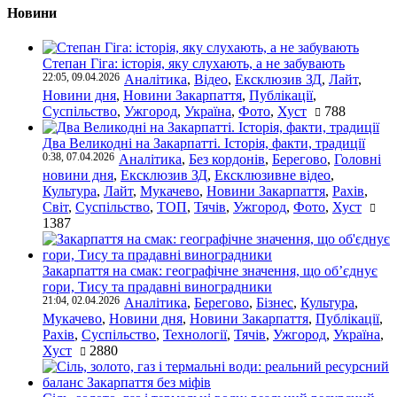
Новини
Степан Гіга: історія, яку слухають, а не забувають
22:05, 09.04.2026
Аналітика
,
Відео
,
Ексклюзив ЗД
,
Лайт
,
Новини дня
,
Новини Закарпаття
,
Публікації
,
Суспільство
,
Ужгород
,
Україна
,
Фото
,
Хуст
788
Два Великодні на Закарпатті. Історія, факти, традиції
0:38, 07.04.2026
Аналітика
,
Без кордонів
,
Берегово
,
Головні
новини дня
,
Ексклюзив ЗД
,
Ексклюзивне відео
,
Культура
,
Лайт
,
Мукачево
,
Новини Закарпаття
,
Рахів
,
Світ
,
Суспільство
,
ТОП
,
Тячів
,
Ужгород
,
Фото
,
Хуст
1387
Закарпаття на смак: географічне значення, що об’єднує
гори, Тису та прадавні виноградники
21:04, 02.04.2026
Аналітика
,
Берегово
,
Бізнес
,
Культура
,
Мукачево
,
Новини дня
,
Новини Закарпаття
,
Публікації
,
Рахів
,
Суспільство
,
Технології
,
Тячів
,
Ужгород
,
Україна
,
Хуст
2880