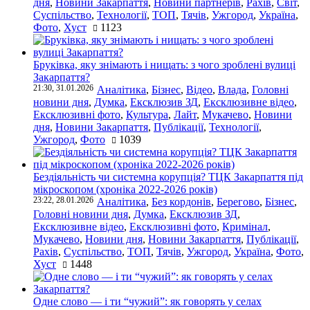
дня
,
Новини Закарпаття
,
Новини партнерів
,
Рахів
,
Світ
,
Суспільство
,
Технології
,
ТОП
,
Тячів
,
Ужгород
,
Україна
,
Фото
,
Хуст
1123
Бруківка, яку знімають і нищать: з чого зроблені вулиці
Закарпаття?
21:30, 31.01.2026
Аналітика
,
Бізнес
,
Відео
,
Влада
,
Головні
новини дня
,
Думка
,
Ексклюзив ЗД
,
Ексклюзивне відео
,
Ексклюзивні фото
,
Культура
,
Лайт
,
Мукачево
,
Новини
дня
,
Новини Закарпаття
,
Публікації
,
Технології
,
Ужгород
,
Фото
1039
Бездіяльність чи системна корупція? ТЦК Закарпаття під
мікроскопом (хроніка 2022-2026 років)
23:22, 28.01.2026
Аналітика
,
Без кордонів
,
Берегово
,
Бізнес
,
Головні новини дня
,
Думка
,
Ексклюзив ЗД
,
Ексклюзивне відео
,
Ексклюзивні фото
,
Кримінал
,
Мукачево
,
Новини дня
,
Новини Закарпаття
,
Публікації
,
Рахів
,
Суспільство
,
ТОП
,
Тячів
,
Ужгород
,
Україна
,
Фото
,
Хуст
1448
Одне слово — і ти “чужий”: як говорять у селах