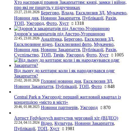
Хто насправді правив Закарпаттям: князі, замки і війни,
про які не пишуть у підручниках
23:27, 23.01.2026
Берегово
,
Влада
,
Ексклюзив ЗД
,
Мукачево
,
Новини дня
,
Новини Закарпаття
,
Публікації
,
Рахів
,
ТОП
,
Ужгород
,
Фото
,
Хуст
1318
Здоров’я закарпатців під Австро-Угорщиною
22:45, 23.01.2026
Аналітика
,
Берегово
,
Ексклюзив ЗД
,
Ексклюзивне відео
,
Ексклюзивні фото
,
Мукачево
,
Новини дня
,
Новини Закарпаття
,
Публікації
,
Рахів
,
Суспільство
,
ТОП
,
Тячів
,
Ужгород
,
Фото
,
Хуст
1005
Від льону до кептаря: коли і як народжувався одяг
Закарпаття?
23:02, 20.01.2026
Головні новини дня
,
Ексклюзив ЗД
,
Новини Закарпаття
,
Публікації
,
ТОП
,
Фото
848
Central Park в Ужгороді: перший житловий квартал із
концепцією «місто в місті»
20:46, 01.08.2025
Новини партнерів
,
Ужгород
870
Артист Fedykovych випустив черговий хіт (ВІДЕО)
22:24, 04.11.2024
Відео
,
Культура
,
Новини Закарпаття
,
Публікації
,
ТОП
,
Хуст
1981