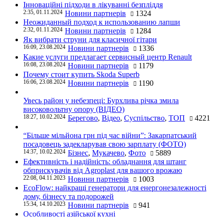
Інноваційні підходи в лікуванні безпліддя
2:35, 01.11.2024
Новини партнерів
1324
Неожиданный подход к использованию лапши
2:32, 01.11.2024
Новини партнерів
1284
Як вибрати струни для класичної гітари
16:09, 23.08.2024
Новини партнерів
1336
Какие услуги предлагает сервисный центр Renault
16:08, 23.08.2024
Новини партнерів
1179
Почему стоит купить Skoda Superb
16:06, 23.08.2024
Новини партнерів
1190
Увесь район у небезпеці: Бурхлива річка змила
високовольтну опору (ВІДЕО)
18:27, 10.02.2024
Берегово
,
Відео
,
Суспільство
,
ТОП
4221
“Більше мільйона грн під час війни”: Закарпатський
посадовець задекларував свою зарплату (ФОТО)
14:37, 10.02.2024
Бізнес
,
Мукачево
,
Фото
5889
Ефективність і надійність: обладнання для штанг
обприскувачів від Agroplast для вашого врожаю
22:08, 04.11.2023
Новини партнерів
1003
EcoFlow: найкращі генератори для енергонезалежності
дому, бізнесу та подорожей
15:34, 14.10.2023
Новини партнерів
941
Особливості азійської кухні