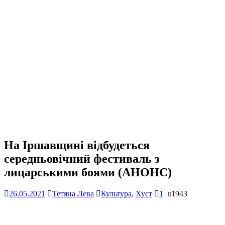
На Іршавщині відбудеться
середньовічний фестиваль з
лицарськими боями (АНОНС)
26.05.2021
Тетяна Лева
Культура
,
Хуст
1
1943