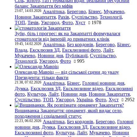
Сіль, золото, газ і термальні води: реальний ресурсний
баланс Закарпаття без міфів
23:07, 14.03.2026
Аналітика
,
Берегово
,
Бізнес
,
Мукачево
,
Новини Закарпаття
,
Рахів
,
Суспільство
,
Технології
,
ТОП
,
Тячів
,
Ужгород
,
Фото
,
Хуст
1978
Зуби, біль і прогрес: як на Закарпатті формувалася
стоматологія від імперій до приватних клінік
19:45, 14.02.2026
Аналітика
,
Без кордонів
,
Берегово
,
Бізнес
,
Влада
,
Ексклюзив ЗД
,
Ексклюзивні фото
,
Лайт
,
Мукачево
,
Новини дня
,
Публікації
,
Суспільство
,
Технології
,
Ужгород
,
Фото
995
Олександр Мавріц — від сільської сцени до указу
Президента: тільки факти
21:38, 07.02.2026
Аналітика
,
Бізнес
,
Головні новини дня
,
Думка
,
Ексклюзив ЗД
,
Ексклюзивне відео
,
Ексклюзивні
фото
,
Культура
,
Лайт
,
Новини дня
,
Новини Закарпаття
,
Суспільство
,
ТОП
,
Ужгород
,
Україна
,
Фото
,
Хуст
2952
Вишиванка Закарпаття: орнамент, який видає село,
походження і соціальний статус
22:23, 06.02.2026
Аналітика
,
Без кордонів
,
Берегово
,
Головні
новини дня
,
Думка
,
Ексклюзив ЗД
,
Ексклюзивне відео
,
Ексклюзивні фото
,
Культура
,
Лайт
,
Мукачево
,
Новини