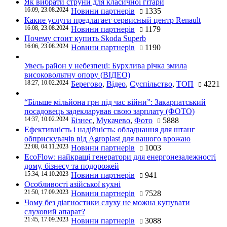
Як вибрати струни для класичної гітари
16:09, 23.08.2024
Новини партнерів
1335
Какие услуги предлагает сервисный центр Renault
16:08, 23.08.2024
Новини партнерів
1179
Почему стоит купить Skoda Superb
16:06, 23.08.2024
Новини партнерів
1190
Увесь район у небезпеці: Бурхлива річка змила
високовольтну опору (ВІДЕО)
18:27, 10.02.2024
Берегово
,
Відео
,
Суспільство
,
ТОП
4221
“Більше мільйона грн під час війни”: Закарпатський
посадовець задекларував свою зарплату (ФОТО)
14:37, 10.02.2024
Бізнес
,
Мукачево
,
Фото
5888
Ефективність і надійність: обладнання для штанг
обприскувачів від Agroplast для вашого врожаю
22:08, 04.11.2023
Новини партнерів
1003
EcoFlow: найкращі генератори для енергонезалежності
дому, бізнесу та подорожей
15:34, 14.10.2023
Новини партнерів
941
Особливості азійської кухні
21:50, 17.09.2023
Новини партнерів
7528
Чому без діагностики слуху не можна купувати
слуховий апарат?
21:45, 17.09.2023
Новини партнерів
3088