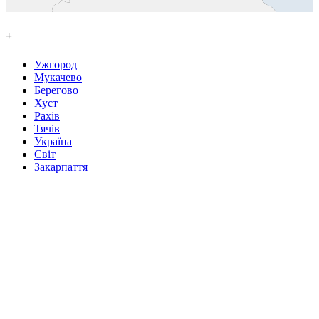
+
Ужгород
Мукачево
Берегово
Хуст
Рахів
Тячів
Україна
Світ
Закарпаття