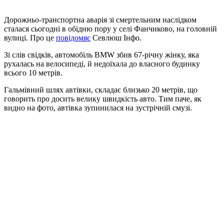
Дорожньо-транспортна аварія зі смертельним наслідком
сталася сьогодні в обідню пору у селі Фанчиково, на головній
вулиці. Про це
повідомяє
Севлюш Інфо.
Зі слів свідків, автомобіль BMW збив 67-річну жінку, яка
рухалась на велосипеді, й недоїхала до власного будинку
всього 10 метрів.
Гальмівний шлях автівки, складає близько 20 метрів, що
говорить про досить велику швидкість авто. Тим паче, як
видно на фото, автівка зупинилася на зустрічній смузі.