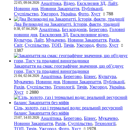
22:05, 09.04.2026
Аналітика
,
Відео
,
Ексклюзив ЗД
,
Лайт
,
Новини дня
,
Новини Закарпаття
,
Публікації
,
Суспільство
,
Ужгород
,
Україна
,
Фото
,
Хуст
788
Два Великодні на Закарпатті. Історія, факти, традиції
0:38, 07.04.2026
Аналітика
,
Без кордонів
,
Берегово
,
Головні
новини дня
,
Ексклюзив ЗД
,
Ексклюзивне відео
,
Культура
,
Лайт
,
Мукачево
,
Новини Закарпаття
,
Рахів
,
Світ
,
Суспільство
,
ТОП
,
Тячів
,
Ужгород
,
Фото
,
Хуст
1387
Закарпаття на смак: географічне значення, що об’єднує
гори, Тису та прадавні виноградники
21:04, 02.04.2026
Аналітика
,
Берегово
,
Бізнес
,
Культура
,
Мукачево
,
Новини дня
,
Новини Закарпаття
,
Публікації
,
Рахів
,
Суспільство
,
Технології
,
Тячів
,
Ужгород
,
Україна
,
Хуст
2880
Сіль, золото, газ і термальні води: реальний ресурсний
баланс Закарпаття без міфів
23:07, 14.03.2026
Аналітика
,
Берегово
,
Бізнес
,
Мукачево
,
Новини Закарпаття
,
Рахів
,
Суспільство
,
Технології
,
ТОП
,
Тячів
,
Ужгород
,
Фото
,
Хуст
1978