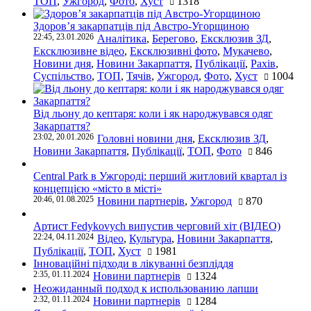
ТОП
,
Ужгород
,
Фото
,
Хуст
1318
Здоров’я закарпатців під Австро-Угорщиною
22:45, 23.01.2026
Аналітика
,
Берегово
,
Ексклюзив ЗД
,
Ексклюзивне відео
,
Ексклюзивні фото
,
Мукачево
,
Новини дня
,
Новини Закарпаття
,
Публікації
,
Рахів
,
Суспільство
,
ТОП
,
Тячів
,
Ужгород
,
Фото
,
Хуст
1004
Від льону до кептаря: коли і як народжувався одяг
Закарпаття?
23:02, 20.01.2026
Головні новини дня
,
Ексклюзив ЗД
,
Новини Закарпаття
,
Публікації
,
ТОП
,
Фото
846
Central Park в Ужгороді: перший житловий квартал із
концепцією «місто в місті»
20:46, 01.08.2025
Новини партнерів
,
Ужгород
870
Артист Fedykovych випустив черговий хіт (ВІДЕО)
22:24, 04.11.2024
Відео
,
Культура
,
Новини Закарпаття
,
Публікації
,
ТОП
,
Хуст
1981
Інноваційні підходи в лікуванні безпліддя
2:35, 01.11.2024
Новини партнерів
1324
Неожиданный подход к использованию лапши
2:32, 01.11.2024
Новини партнерів
1284