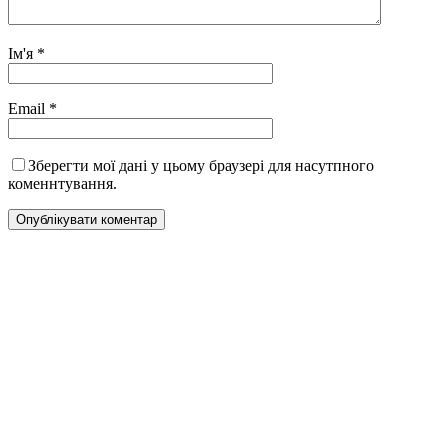
Ім'я
*
Email
*
Зберегти мої дані у цьому браузері для насутпного
коменнтування.