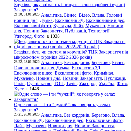
Бруківка, яку знімають і нищать: з чого зроблені вулиці
Закарпаття?
21:30, 31.01.2026
Аналітика
,
Бізнес
,
Відео
,
Влада
,
Головні
новини дня
,
Думка
,
Ексклюзив ЗД
,
Ексклюзивне відео
,
Ексклюзивні фото
,
Культура
,
Лайт
,
Мукачево
,
Новини
дня
,
Новини Закарпаття
,
Публікації
,
Технології
,
Ужгород
,
Фото
1038
Бездіяльність чи системна корупція? ТЦК Закарпаття під
мікроскопом (хроніка 2022-2026 років)
23:22, 28.01.2026
Аналітика
,
Без кордонів
,
Берегово
,
Бізнес
,
Головні новини дня
,
Думка
,
Ексклюзив ЗД
,
Ексклюзивне відео
,
Ексклюзивні фото
,
Кримінал
,
Мукачево
,
Новини дня
,
Новини Закарпаття
,
Публікації
,
Рахів
,
Суспільство
,
ТОП
,
Тячів
,
Ужгород
,
Україна
,
Фото
,
Хуст
1446
Одне слово — і ти “чужий”: як говорять у селах
Закарпаття?
23:21, 26.01.2026
Аналітика
,
Без кордонів
,
Берегово
,
Влада
,
Ексклюзив ЗД
,
Ексклюзивне відео
,
Ексклюзивні фото
,
Лайт
,
Мукачево
,
Новини дня
,
Новини Закарпаття
,
Новини партнерів
,
Публікації
,
Рахів
,
Світ
,
Суспільство
,