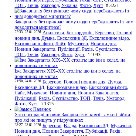
ТОП
,
Тячів
,
Ужгород
,
Україна
,
Фото
,
Хуст
3221
Закарпаття без прикрас: чому сюди переїжджають і з чим
доводиться миритися?
22:33, 25.01.2026
Аналітика
,
Без кордонів
,
Берегово
,
Головні
новини дня
,
Думка
,
Ексклюзив ЗД
,
Ексклюзивне відео
,
Ексклюзивні фото
,
Лайт
,
Мукачево
,
Новини дня
,
Новини Закарпаття
,
Публікації
,
Рахів
,
Суспільство
,
ТОП
,
Тячів
,
Ужгород
,
Фото
,
Хуст
1093
Їжа Закарпаття ХІХ–ХХ століть: що їли в селах, на
полонинах і в містах
21:50, 24.01.2026
Берегово
,
Головні новини дня
,
Думка
,
Ексклюзив ЗД
,
Ексклюзивне відео
,
Ексклюзивні фото
,
Лайт
,
Мукачево
,
Новини дня
,
Новини Закарпаття
,
Публікації
,
Рахів
,
Суспільство
,
ТОП
,
Тячів
,
Ужгород
,
Фото
,
Хуст
1315
Хто насправді правив Закарпаттям: князі, замки і війни,
про які не пишуть у підручниках
23:27, 23.01.2026
Берегово
,
Влада
,
Ексклюзив ЗД
,
Мукачево
,
Новини дня
,
Новини Закарпаття
,
Публікації
,
Рахів
,