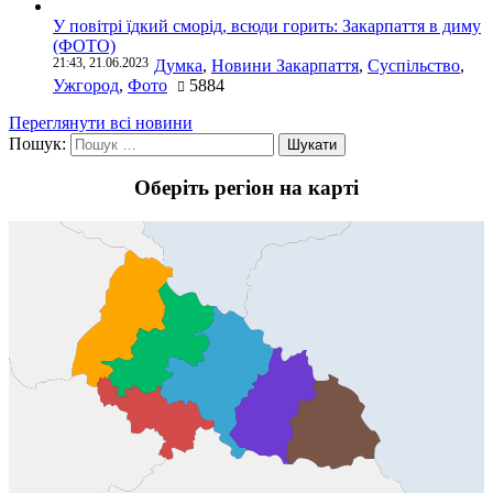
У повітрі їдкий сморід, всюди горить: Закарпаття в диму
(ФОТО)
21:43, 21.06.2023
Думка
,
Новини Закарпаття
,
Суспільство
,
Ужгород
,
Фото
5884
Переглянути всі новини
Пошук:
Оберіть регіон на карті