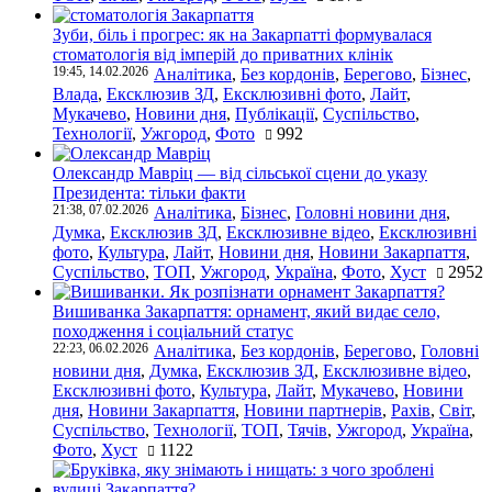
Зуби, біль і прогрес: як на Закарпатті формувалася
стоматологія від імперій до приватних клінік
19:45, 14.02.2026
Аналітика
,
Без кордонів
,
Берегово
,
Бізнес
,
Влада
,
Ексклюзив ЗД
,
Ексклюзивні фото
,
Лайт
,
Мукачево
,
Новини дня
,
Публікації
,
Суспільство
,
Технології
,
Ужгород
,
Фото
992
Олександр Мавріц — від сільської сцени до указу
Президента: тільки факти
21:38, 07.02.2026
Аналітика
,
Бізнес
,
Головні новини дня
,
Думка
,
Ексклюзив ЗД
,
Ексклюзивне відео
,
Ексклюзивні
фото
,
Культура
,
Лайт
,
Новини дня
,
Новини Закарпаття
,
Суспільство
,
ТОП
,
Ужгород
,
Україна
,
Фото
,
Хуст
2952
Вишиванка Закарпаття: орнамент, який видає село,
походження і соціальний статус
22:23, 06.02.2026
Аналітика
,
Без кордонів
,
Берегово
,
Головні
новини дня
,
Думка
,
Ексклюзив ЗД
,
Ексклюзивне відео
,
Ексклюзивні фото
,
Культура
,
Лайт
,
Мукачево
,
Новини
дня
,
Новини Закарпаття
,
Новини партнерів
,
Рахів
,
Світ
,
Суспільство
,
Технології
,
ТОП
,
Тячів
,
Ужгород
,
Україна
,
Фото
,
Хуст
1122