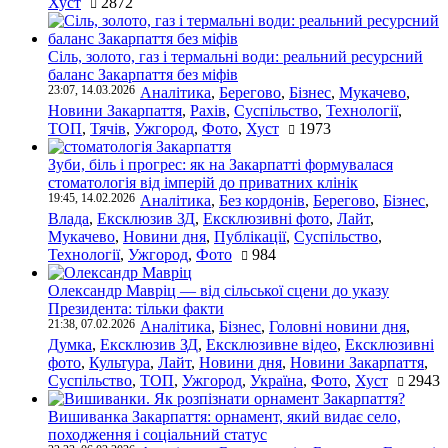
Хуст
2872
Сіль, золото, газ і термальні води: реальний ресурсний
баланс Закарпаття без міфів
23:07, 14.03.2026
Аналітика
,
Берегово
,
Бізнес
,
Мукачево
,
Новини Закарпаття
,
Рахів
,
Суспільство
,
Технології
,
ТОП
,
Тячів
,
Ужгород
,
Фото
,
Хуст
1973
Зуби, біль і прогрес: як на Закарпатті формувалася
стоматологія від імперій до приватних клінік
19:45, 14.02.2026
Аналітика
,
Без кордонів
,
Берегово
,
Бізнес
,
Влада
,
Ексклюзив ЗД
,
Ексклюзивні фото
,
Лайт
,
Мукачево
,
Новини дня
,
Публікації
,
Суспільство
,
Технології
,
Ужгород
,
Фото
984
Олександр Мавріц — від сільської сцени до указу
Президента: тільки факти
21:38, 07.02.2026
Аналітика
,
Бізнес
,
Головні новини дня
,
Думка
,
Ексклюзив ЗД
,
Ексклюзивне відео
,
Ексклюзивні
фото
,
Культура
,
Лайт
,
Новини дня
,
Новини Закарпаття
,
Суспільство
,
ТОП
,
Ужгород
,
Україна
,
Фото
,
Хуст
2943
Вишиванка Закарпаття: орнамент, який видає село,
походження і соціальний статус