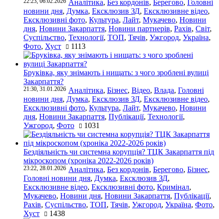
22:23, 06.02.2026
Аналітика
,
Без кордонів
,
Берегово
,
Головні
новини дня
,
Думка
,
Ексклюзив ЗД
,
Ексклюзивне відео
,
Ексклюзивні фото
,
Культура
,
Лайт
,
Мукачево
,
Новини
дня
,
Новини Закарпаття
,
Новини партнерів
,
Рахів
,
Світ
,
Суспільство
,
Технології
,
ТОП
,
Тячів
,
Ужгород
,
Україна
,
Фото
,
Хуст
1113
Бруківка, яку знімають і нищать: з чого зроблені вулиці
Закарпаття?
21:30, 31.01.2026
Аналітика
,
Бізнес
,
Відео
,
Влада
,
Головні
новини дня
,
Думка
,
Ексклюзив ЗД
,
Ексклюзивне відео
,
Ексклюзивні фото
,
Культура
,
Лайт
,
Мукачево
,
Новини
дня
,
Новини Закарпаття
,
Публікації
,
Технології
,
Ужгород
,
Фото
1031
Бездіяльність чи системна корупція? ТЦК Закарпаття під
мікроскопом (хроніка 2022-2026 років)
23:22, 28.01.2026
Аналітика
,
Без кордонів
,
Берегово
,
Бізнес
,
Головні новини дня
,
Думка
,
Ексклюзив ЗД
,
Ексклюзивне відео
,
Ексклюзивні фото
,
Кримінал
,
Мукачево
,
Новини дня
,
Новини Закарпаття
,
Публікації
,
Рахів
,
Суспільство
,
ТОП
,
Тячів
,
Ужгород
,
Україна
,
Фото
,
Хуст
1438