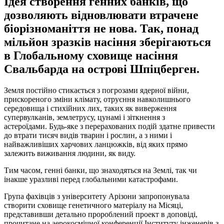
Ідея створення генних банків, що
дозволяють відновлювати втрачене
біорізноманіття не нова. Так, понад
мільйон зразків насіння зберігаються
в Глобальному сховище насіння
Свальбарда на острові Шпіцберген.
Земля постійно стикається з погрозами ядерної війни,
прискореного зміни клімату, отруєння навколишнього
середовища і стихійних лих, таких як виверження
супервулканів, землетрусу, цунамі і зіткнення з
астероїдами. Будь-яке з перерахованих подій здатне привести
до втрати тисяч видів тварин і рослин, а з ними і
найважливіших харчових ланцюжків, від яких прямо
залежить виживання людини, як виду.
Тим часом, генні банки, що знаходяться на Землі, так чи
інакше уразливі перед глобальними катастрофами.
Група фахівців з університету Арізони запропонувала
створити сховище генетичного матеріалу на Місяці,
представивши детально пророблений проект в доповіді,
прочитане на аерокосмічної конференції Інституту інженерів з