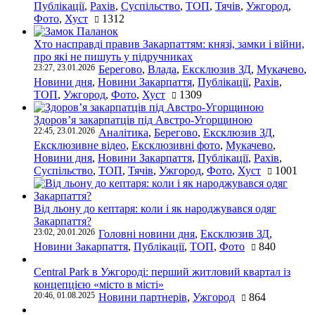
Публікації
,
Рахів
,
Суспільство
,
ТОП
,
Тячів
,
Ужгород
,
Фото
,
Хуст
1312
Хто насправді правив Закарпаттям: князі, замки і війни,
про які не пишуть у підручниках
23:27, 23.01.2026
Берегово
,
Влада
,
Ексклюзив ЗД
,
Мукачево
,
Новини дня
,
Новини Закарпаття
,
Публікації
,
Рахів
,
ТОП
,
Ужгород
,
Фото
,
Хуст
1309
Здоров’я закарпатців під Австро-Угорщиною
22:45, 23.01.2026
Аналітика
,
Берегово
,
Ексклюзив ЗД
,
Ексклюзивне відео
,
Ексклюзивні фото
,
Мукачево
,
Новини дня
,
Новини Закарпаття
,
Публікації
,
Рахів
,
Суспільство
,
ТОП
,
Тячів
,
Ужгород
,
Фото
,
Хуст
1001
Від льону до кептаря: коли і як народжувався одяг
Закарпаття?
23:02, 20.01.2026
Головні новини дня
,
Ексклюзив ЗД
,
Новини Закарпаття
,
Публікації
,
ТОП
,
Фото
840
Central Park в Ужгороді: перший житловий квартал із
концепцією «місто в місті»
20:46, 01.08.2025
Новини партнерів
,
Ужгород
864