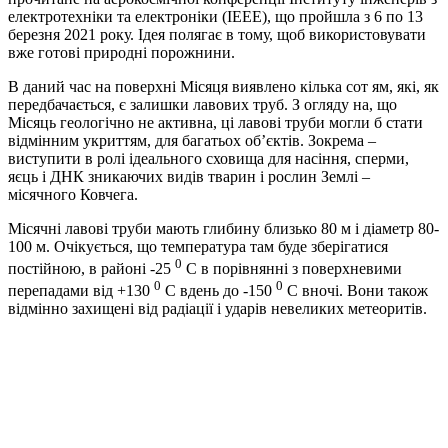
електротехніки та електроніки (IEEE), що пройшла з 6 по 13
березня 2021 року. Ідея полягає в тому, щоб використовувати
вже готові природні порожнини.
В даний час на поверхні Місяця виявлено кілька сот ям, які, як
передбачається, є залишки лавових труб. З огляду на, що
Місяць геологічно не активна, ці лавові труби могли б стати
відмінним укриттям, для багатьох об’єктів. Зокрема –
виступити в ролі ідеального сховища для насіння, сперми,
яєць і ДНК зникаючих видів тварин і рослин Землі –
місячного Ковчега.
Місячні лавові труби мають глибину близько 80 м і діаметр 80-
100 м. Очікується, що температура там буде зберігатися
0
постійною, в районі -25
C в порівнянні з поверхневими
0
0
перепадами від +130
C вдень до -150
C вночі. Вони також
відмінно захищені від радіації і ударів невеликих метеоритів.