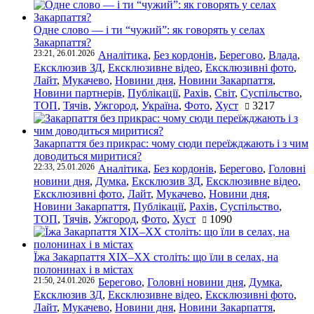
Одне слово — і ти “чужий”: як говорять у селах
Закарпаття?
23:21, 26.01.2026
Аналітика
,
Без кордонів
,
Берегово
,
Влада
,
Ексклюзив ЗД
,
Ексклюзивне відео
,
Ексклюзивні фото
,
Лайт
,
Мукачево
,
Новини дня
,
Новини Закарпаття
,
Новини партнерів
,
Публікації
,
Рахів
,
Світ
,
Суспільство
,
ТОП
,
Тячів
,
Ужгород
,
Україна
,
Фото
,
Хуст
3217
Закарпаття без прикрас: чому сюди переїжджають і з чим
доводиться миритися?
22:33, 25.01.2026
Аналітика
,
Без кордонів
,
Берегово
,
Головні
новини дня
,
Думка
,
Ексклюзив ЗД
,
Ексклюзивне відео
,
Ексклюзивні фото
,
Лайт
,
Мукачево
,
Новини дня
,
Новини Закарпаття
,
Публікації
,
Рахів
,
Суспільство
,
ТОП
,
Тячів
,
Ужгород
,
Фото
,
Хуст
1090
Їжа Закарпаття ХІХ–ХХ століть: що їли в селах, на
полонинах і в містах
21:50, 24.01.2026
Берегово
,
Головні новини дня
,
Думка
,
Ексклюзив ЗД
,
Ексклюзивне відео
,
Ексклюзивні фото
,
Лайт
,
Мукачево
,
Новини дня
,
Новини Закарпаття
,