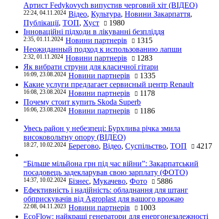
Артист Fedykovych випустив черговий хіт (ВІДЕО)
22:24, 04.11.2024
Відео
,
Культура
,
Новини Закарпаття
,
Публікації
,
ТОП
,
Хуст
1980
Інноваційні підходи в лікуванні безпліддя
2:35, 01.11.2024
Новини партнерів
1315
Неожиданный подход к использованию лапши
2:32, 01.11.2024
Новини партнерів
1283
Як вибрати струни для класичної гітари
16:09, 23.08.2024
Новини партнерів
1335
Какие услуги предлагает сервисный центр Renault
16:08, 23.08.2024
Новини партнерів
1178
Почему стоит купить Skoda Superb
16:06, 23.08.2024
Новини партнерів
1186
Увесь район у небезпеці: Бурхлива річка змила
високовольтну опору (ВІДЕО)
18:27, 10.02.2024
Берегово
,
Відео
,
Суспільство
,
ТОП
4217
“Більше мільйона грн під час війни”: Закарпатський
посадовець задекларував свою зарплату (ФОТО)
14:37, 10.02.2024
Бізнес
,
Мукачево
,
Фото
5886
Ефективність і надійність: обладнання для штанг
обприскувачів від Agroplast для вашого врожаю
22:08, 04.11.2023
Новини партнерів
1003
EcoFlow: найкращі генератори для енергонезалежності