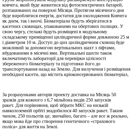
ковчега, який буде живитися від фотоелектричних батарей,
розташованих на поверхні Місяця. Протягом місячного дня
буде вироблятися енергія, достатня для охолодження Ковчега
як днем, так і вночі. Біоматеріали будуть зберігатися в
касетних сховищах, упакованими на обертових полицях. У
свою чергу, стелажі будуть розміщені в модульному
складському приміщенні циліндричної форми довжиною 25 м
і діаметром 10 м. Доступ до цих циліндричним сховищ буде
можливий за допомогою вертикальних шахт з ліфтами,
вбудованими в місячні ями. Вертикальні шахти також
включатимуть лабораторії для перевірки цілісності
збереженого біоматеріалу та підготовки його до
транспортування назад на Землю. Для вилучення і розміщення
необхідної касети, що містить кріоконсервованих біоматеріал,
За розрахунками авторів проекту доставка на Місяць 50
зразків для кожного з 6,7 мільйона видів 250 запусків
ракет. Для порівняння, щоб зібрати МКС на низькій
навколоземній орбіті знадобилося 40 запусків ракет. Таким
чином, 250 польотів це, звичайно, багато – але все ж реально,
якщо мова йде про створення генетичного «страхового
поліса» для життя на Землі.