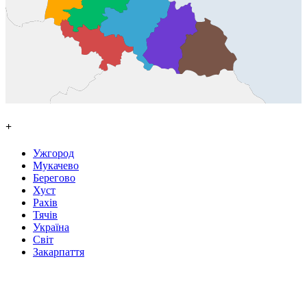
+
Ужгород
Мукачево
Берегово
Хуст
Рахів
Тячів
Україна
Світ
Закарпаття