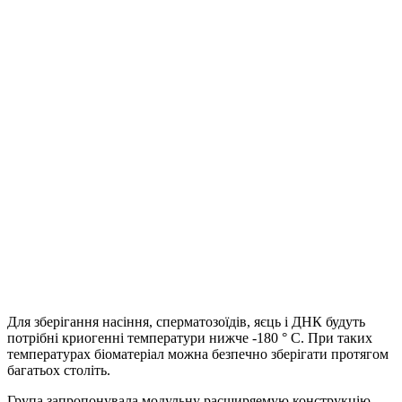
Для зберігання насіння, сперматозоїдів, яєць і ДНК будуть
потрібні криогенні температури нижче -180 ° С. При таких
температурах біоматеріал можна безпечно зберігати протягом
багатьох століть.
Група запропонувала модульну расширяемую конструкцію