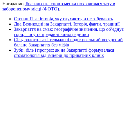
Нагадаємо,
бразильська спортсменка похвалилася тату в
забороненому місці (ФОТО)
.
Степан Гіга: історія, яку слухають, а не забувають
Два Великодні на Закарпатті. Історія, факти, традиції
Закарпаття на смак: географічне значення, що об’єднує
гори, Тису та прадавні виноградники
Сіль, золото, газ і термальні води: реальний ресурсний
баланс Закарпаття без міфів
Зуби, біль і прогрес: як на Закарпатті формувалася
стоматологія від імперій до приватних клінік