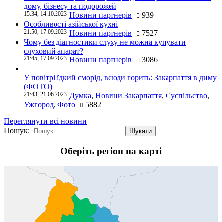
дому, бізнесу та подорожей
15:34, 14.10.2023
Новини партнерів
939
Особливості азійської кухні
21:50, 17.09.2023
Новини партнерів
7527
Чому без діагностики слуху не можна купувати
слуховий апарат?
21:45, 17.09.2023
Новини партнерів
3086
У повітрі їдкий сморід, всюди горить: Закарпаття в диму
(ФОТО)
21:43, 21.06.2023
Думка
,
Новини Закарпаття
,
Суспільство
,
Ужгород
,
Фото
5882
Переглянути всі новини
Пошук:
Оберіть регіон на карті