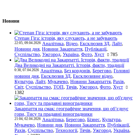
Новини
Степан Гіга: історія, яку слухають, а не забувають
22:05, 09.04.2026
Аналітика
,
Відео
,
Ексклюзив ЗД
,
Лайт
,
Новини дня
,
Новини Закарпаття
,
Публікації
,
Суспільство
,
Ужгород
,
Україна
,
Фото
,
Хуст
785
Два Великодні на Закарпатті. Історія, факти, традиції
0:38, 07.04.2026
Аналітика
,
Без кордонів
,
Берегово
,
Головні
новини дня
,
Ексклюзив ЗД
,
Ексклюзивне відео
,
Культура
,
Лайт
,
Мукачево
,
Новини Закарпаття
,
Рахів
,
Світ
,
Суспільство
,
ТОП
,
Тячів
,
Ужгород
,
Фото
,
Хуст
1382
Закарпаття на смак: географічне значення, що об’єднує
гори, Тису та прадавні виноградники
21:04, 02.04.2026
Аналітика
,
Берегово
,
Бізнес
,
Культура
,
Мукачево
,
Новини дня
,
Новини Закарпаття
,
Публікації
,
Рахів
,
Суспільство
,
Технології
,
Тячів
,
Ужгород
,
Україна
,