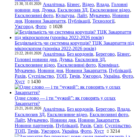
21:30, 31.01.2026
Аналітика
,
Бізнес
,
Відео
,
Влада
,
Головні
новини дня
,
Думка
,
Ексклюзив ЗД
,
Ексклюзивне відео
,
Ексклюзивні фото
,
Культура
,
Лайт
,
Мукачево
,
Новини
дня
,
Новини Закарпаття
,
Публікації
,
Технології
,
Ужгород
,
Фото
1028
Бездіяльність чи системна корупція? ТЦК Закарпаття під
мікроскопом (хроніка 2022-2026 років)
23:22, 28.01.2026
Аналітика
,
Без кордонів
,
Берегово
,
Бізнес
,
Головні новини дня
,
Думка
,
Ексклюзив ЗД
,
Ексклюзивне відео
,
Ексклюзивні фото
,
Кримінал
,
Мукачево
,
Новини дня
,
Новини Закарпаття
,
Публікації
,
Рахів
,
Суспільство
,
ТОП
,
Тячів
,
Ужгород
,
Україна
,
Фото
,
Хуст
1430
Одне слово — і ти “чужий”: як говорять у селах
Закарпаття?
23:21, 26.01.2026
Аналітика
,
Без кордонів
,
Берегово
,
Влада
,
Ексклюзив ЗД
,
Ексклюзивне відео
,
Ексклюзивні фото
,
Лайт
,
Мукачево
,
Новини дня
,
Новини Закарпаття
,
Новини партнерів
,
Публікації
,
Рахів
,
Світ
,
Суспільство
,
ТОП
,
Тячів
,
Ужгород
,
Україна
,
Фото
,
Хуст
3214