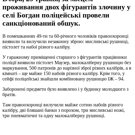
проживання двох фігурантів злочину у
селі Богдан поліцейські провели
санкціонований обшук.
В помешканнях 49-ти та 60-річного чоловіків правоохоронці
виявили та вилучили незаконну зброю: мисливські рушниці,
пістолет та набої різного калібру.
У гаражному приміщенні старшого з фігурантів працівники
поліції виявили пістолет Маузер, малокаліберну рушницю без
маркування, 500 патронів до нарізної зброї різних калібрів, а в
кімнаті – ще майже 150 набоїв різного калібру. Крім того, у
сейфі поліцейські знайшли комбіновану рушницю ІЖ – 94.
Заборонені предмети було виявлено і у будинку молодшого з
братів.
Там правоохоронці вилучили майже сотню набоїв різного
калібру, дві бляшані банки з порохом, три мисливські ножі,
три пневматичні та одну малокаліберну рушниці.