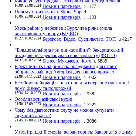
Какие услуги предлагает сервисный центр Renault
16:08, 23.08.2024
Новини партнерів
1177
Почему стоит купить Skoda Superb
16:06, 23.08.2024
Новини партнерів
1183
Увесь район у небезпеці: Бурхлива річка змила
високовольтну опору (ВІДЕО)
18:27, 10.02.2024
Берегово
,
Відео
,
Суспільство
,
ТОП
4217
“Більше мільйона грн під час війни”: Закарпатський
посадовець задекларував свою зарплату (ФОТО)
14:37, 10.02.2024
Бізнес
,
Мукачево
,
Фото
5885
Ефективність і надійність: обладнання для штанг
обприскувачів від Agroplast для вашого врожаю
22:08, 04.11.2023
Новини партнерів
1002
EcoFlow: найкращі генератори для енергонезалежності
дому, бізнесу та подорожей
15:34, 14.10.2023
Новини партнерів
938
Особливості азійської кухні
21:50, 17.09.2023
Новини партнерів
7525
Чому без діагностики слуху не можна купувати
слуховий апарат?
21:45, 17.09.2023
Новини партнерів
3086
У повітрі їдкий сморід, всюди горить: Закарпаття в диму