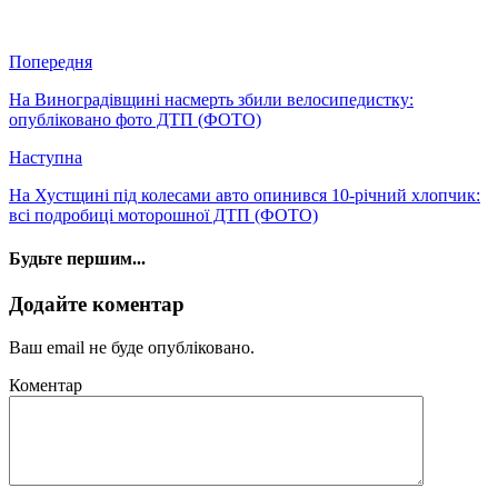
Попередня
На Виноградівщині насмерть збили велосипедистку:
опубліковано фото ДТП (ФОТО)
Наступна
На Хустщині під колесами авто опинився 10-річний хлопчик:
всі подробиці моторошної ДТП (ФОТО)
Будьте першим...
Додайте коментар
Ваш email не буде опубліковано.
Коментар