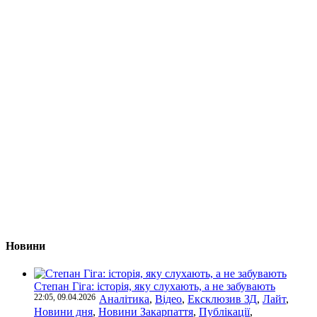
Новини
Степан Гіга: історія, яку слухають, а не забувають
22:05, 09.04.2026
Аналітика
,
Відео
,
Ексклюзив ЗД
,
Лайт
,
Новини дня
,
Новини Закарпаття
,
Публікації
,