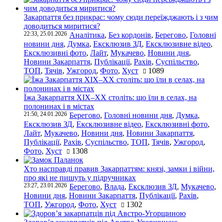
Закарпаття без прикрас: чому сюди переїжджають і з чим
доводиться миритися?
22:33, 25.01.2026
Аналітика
,
Без кордонів
,
Берегово
,
Головні
новини дня
,
Думка
,
Ексклюзив ЗД
,
Ексклюзивне відео
,
Ексклюзивні фото
,
Лайт
,
Мукачево
,
Новини дня
,
Новини Закарпаття
,
Публікації
,
Рахів
,
Суспільство
,
ТОП
,
Тячів
,
Ужгород
,
Фото
,
Хуст
1089
Їжа Закарпаття ХІХ–ХХ століть: що їли в селах, на
полонинах і в містах
21:50, 24.01.2026
Берегово
,
Головні новини дня
,
Думка
,
Ексклюзив ЗД
,
Ексклюзивне відео
,
Ексклюзивні фото
,
Лайт
,
Мукачево
,
Новини дня
,
Новини Закарпаття
,
Публікації
,
Рахів
,
Суспільство
,
ТОП
,
Тячів
,
Ужгород
,
Фото
,
Хуст
1308
Хто насправді правив Закарпаттям: князі, замки і війни,
про які не пишуть у підручниках
23:27, 23.01.2026
Берегово
,
Влада
,
Ексклюзив ЗД
,
Мукачево
,
Новини дня
,
Новини Закарпаття
,
Публікації
,
Рахів
,
ТОП
,
Ужгород
,
Фото
,
Хуст
1302