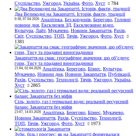
Суспільство
,
Ужгород
,
Україна
,
Фото
,
Хуст
784
Два Великодні на Закарпатті. Історія, факти, традиції
0:38, 07.04.2026
Аналітика
,
Без кордонів
,
Берегово
,
Головні
новини дня
,
Ексклюзив ЗД
,
Ексклюзивне відео
,
Культура
,
Лайт
,
Мукачево
,
Новини Закарпаття
,
Рахів
,
Світ
,
Суспільство
,
ТОП
,
Тячів
,
Ужгород
,
Фото
,
Хуст
1381
Закарпаття на смак: географічне значення, що об’єднує
гори, Тису та прадавні виноградники
21:04, 02.04.2026
Аналітика
,
Берегово
,
Бізнес
,
Культура
,
Мукачево
,
Новини дня
,
Новини Закарпаття
,
Публікації
,
Рахів
,
Суспільство
,
Технології
,
Тячів
,
Ужгород
,
Україна
,
Хуст
2865
Сіль, золото, газ і термальні води: реальний ресурсний
баланс Закарпаття без міфів
23:07, 14.03.2026
Аналітика
,
Берегово
,
Бізнес
,
Мукачево
,
Новини Закарпаття
,
Рахів
,
Суспільство
,
Технології
,
ТОП
,
Тячів
,
Ужгород
,
Фото
,
Хуст
1973
Зуби, біль і прогрес: як на Закарпатті формувалася