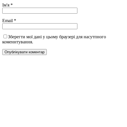
Ім'я
*
Email
*
Зберегти мої дані у цьому браузері для насутпного
коменнтування.