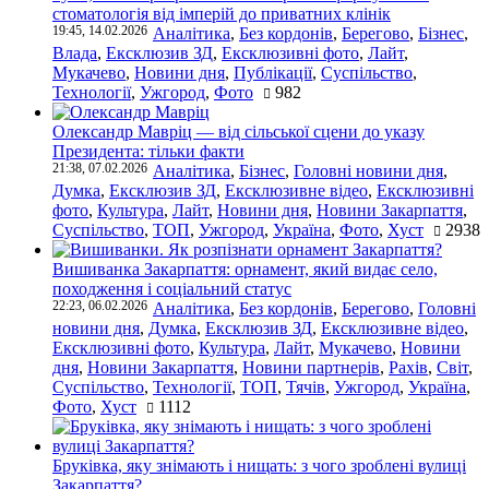
стоматологія від імперій до приватних клінік
19:45, 14.02.2026
Аналітика
,
Без кордонів
,
Берегово
,
Бізнес
,
Влада
,
Ексклюзив ЗД
,
Ексклюзивні фото
,
Лайт
,
Мукачево
,
Новини дня
,
Публікації
,
Суспільство
,
Технології
,
Ужгород
,
Фото
982
Олександр Мавріц — від сільської сцени до указу
Президента: тільки факти
21:38, 07.02.2026
Аналітика
,
Бізнес
,
Головні новини дня
,
Думка
,
Ексклюзив ЗД
,
Ексклюзивне відео
,
Ексклюзивні
фото
,
Культура
,
Лайт
,
Новини дня
,
Новини Закарпаття
,
Суспільство
,
ТОП
,
Ужгород
,
Україна
,
Фото
,
Хуст
2938
Вишиванка Закарпаття: орнамент, який видає село,
походження і соціальний статус
22:23, 06.02.2026
Аналітика
,
Без кордонів
,
Берегово
,
Головні
новини дня
,
Думка
,
Ексклюзив ЗД
,
Ексклюзивне відео
,
Ексклюзивні фото
,
Культура
,
Лайт
,
Мукачево
,
Новини
дня
,
Новини Закарпаття
,
Новини партнерів
,
Рахів
,
Світ
,
Суспільство
,
Технології
,
ТОП
,
Тячів
,
Ужгород
,
Україна
,
Фото
,
Хуст
1112
Бруківка, яку знімають і нищать: з чого зроблені вулиці
Закарпаття?