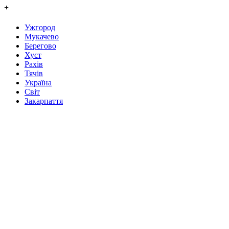
+
Ужгород
Мукачево
Берегово
Хуст
Рахів
Тячів
Україна
Світ
Закарпаття