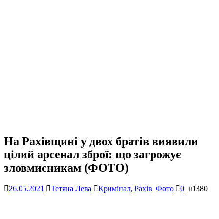
На Рахівщині у двох братів виявили
цілий арсенал зброї: що загрожує
зловмисникам (ФОТО)
26.05.2021
Тетяна Лева
Кримінал
,
Рахів
,
Фото
0
1380