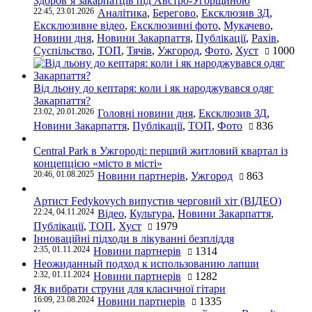
Здоров’я закарпатців під Австро-Угорщиною
22:45, 23.01.2026
Аналітика
,
Берегово
,
Ексклюзив ЗД
,
Ексклюзивне відео
,
Ексклюзивні фото
,
Мукачево
,
Новини дня
,
Новини Закарпаття
,
Публікації
,
Рахів
,
Суспільство
,
ТОП
,
Тячів
,
Ужгород
,
Фото
,
Хуст
1000
Від льону до кептаря: коли і як народжувався одяг
Закарпаття?
23:02, 20.01.2026
Головні новини дня
,
Ексклюзив ЗД
,
Новини Закарпаття
,
Публікації
,
ТОП
,
Фото
836
Central Park в Ужгороді: перший житловий квартал із
концепцією «місто в місті»
20:46, 01.08.2025
Новини партнерів
,
Ужгород
863
Артист Fedykovych випустив черговий хіт (ВІДЕО)
22:24, 04.11.2024
Відео
,
Культура
,
Новини Закарпаття
,
Публікації
,
ТОП
,
Хуст
1979
Інноваційні підходи в лікуванні безпліддя
2:35, 01.11.2024
Новини партнерів
1314
Неожиданный подход к использованию лапши
2:32, 01.11.2024
Новини партнерів
1282
Як вибрати струни для класичної гітари
16:09, 23.08.2024
Новини партнерів
1335