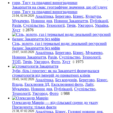
Закарпаття на смак: географічне значення, що об’єднує
гори, Тису та прадавні виноградники
21:04, 02.04.2026
Аналітика
,
Берегово
,
Бізнес
,
Культура
,
Мукачево
,
Новини дня
,
Новини Закарпаття
,
Публікації
,
Рахів
,
Суспільство
,
Технології
,
Тячів
,
Ужгород
,
Україна
,
Хуст
2876
Сіль, золото, газ і термальні води: реальний ресурсний
баланс Закарпаття без міфів
23:07, 14.03.2026
Аналітика
,
Берегово
,
Бізнес
,
Мукачево
,
Новини Закарпаття
,
Рахів
,
Суспільство
,
Технології
,
ТОП
,
Тячів
,
Ужгород
,
Фото
,
Хуст
1975
Зуби, біль і прогрес: як на Закарпатті формувалася
стоматологія від імперій до приватних клінік
19:45, 14.02.2026
Аналітика
,
Без кордонів
,
Берегово
,
Бізнес
,
Влада
,
Ексклюзив ЗД
,
Ексклюзивні фото
,
Лайт
,
Мукачево
,
Новини дня
,
Публікації
,
Суспільство
,
Технології
,
Ужгород
,
Фото
988
Олександр Мавріц — від сільської сцени до указу
Президента: тільки факти
21:38, 07.02.2026
Аналітика
,
Бізнес
,
Головні новини дня
,