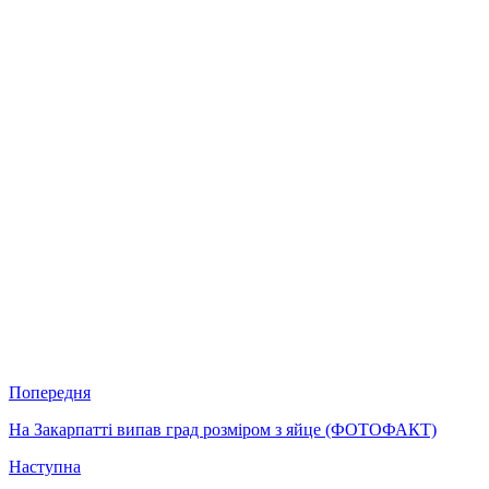
Попередня
На Закарпатті випав град розміром з яйце (ФОТОФАКТ)
Наступна