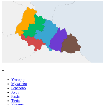
+
Ужгород
Мукачево
Берегово
Хуст
Рахів
Тячів
Україна