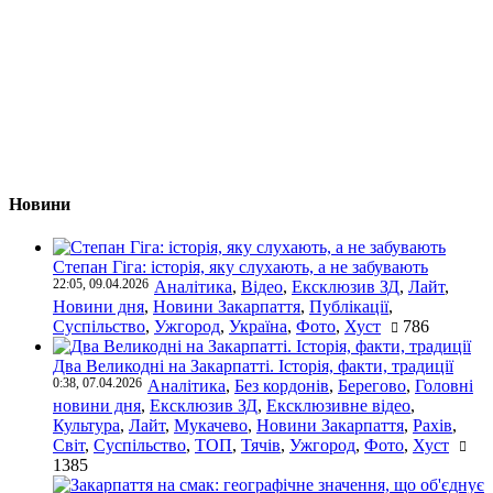
Новини
Степан Гіга: історія, яку слухають, а не забувають
22:05, 09.04.2026
Аналітика
,
Відео
,
Ексклюзив ЗД
,
Лайт
,
Новини дня
,
Новини Закарпаття
,
Публікації
,
Суспільство
,
Ужгород
,
Україна
,
Фото
,
Хуст
786
Два Великодні на Закарпатті. Історія, факти, традиції
0:38, 07.04.2026
Аналітика
,
Без кордонів
,
Берегово
,
Головні
новини дня
,
Ексклюзив ЗД
,
Ексклюзивне відео
,
Культура
,
Лайт
,
Мукачево
,
Новини Закарпаття
,
Рахів
,
Світ
,
Суспільство
,
ТОП
,
Тячів
,
Ужгород
,
Фото
,
Хуст
1385