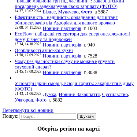
“Більше мільйона грн під час війни”: Закарпатський
посадовець задекларував свою зарплату (ФОТО)
14:37, 10.02.2024
Бізнес
,
Мукачево
,
Фото
5887
Ефективність і надійність: обладнання для штанг
обприскувачів від Agroplast для вашого врожаю
22:08, 04.11.2023
Новини партнерів
1003
EcoFlow: найкращі генератори для енергонезалежності
дому, бізнесу та подорожей
15:34, 14.10.2023
Новини партнерів
940
Особливості азійської кухні
21:50, 17.09.2023
Новини партнерів
7528
Чому без діагностики слуху не можна купувати
слуховий апарат?
21:45, 17.09.2023
Новини партнерів
3088
У повітрі їдкий сморід, всюди горить: Закарпаття в диму
(ФОТО)
21:43, 21.06.2023
Думка
,
Новини Закарпаття
,
Суспільство
,
Ужгород
,
Фото
5882
Переглянути всі новини
Пошук:
Оберіть регіон на карті