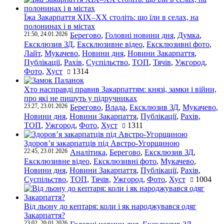
Їжа Закарпаття ХІХ–ХХ століть: що їли в селах, на
полонинах і в містах
21:50, 24.01.2026
Берегово
,
Головні новини дня
,
Думка
,
Ексклюзив ЗД
,
Ексклюзивне відео
,
Ексклюзивні фото
,
Лайт
,
Мукачево
,
Новини дня
,
Новини Закарпаття
,
Публікації
,
Рахів
,
Суспільство
,
ТОП
,
Тячів
,
Ужгород
,
Фото
,
Хуст
1314
Хто насправді правив Закарпаттям: князі, замки і війни,
про які не пишуть у підручниках
23:27, 23.01.2026
Берегово
,
Влада
,
Ексклюзив ЗД
,
Мукачево
,
Новини дня
,
Новини Закарпаття
,
Публікації
,
Рахів
,
ТОП
,
Ужгород
,
Фото
,
Хуст
1311
Здоров’я закарпатців під Австро-Угорщиною
22:45, 23.01.2026
Аналітика
,
Берегово
,
Ексклюзив ЗД
,
Ексклюзивне відео
,
Ексклюзивні фото
,
Мукачево
,
Новини дня
,
Новини Закарпаття
,
Публікації
,
Рахів
,
Суспільство
,
ТОП
,
Тячів
,
Ужгород
,
Фото
,
Хуст
1004
Від льону до кептаря: коли і як народжувався одяг
Закарпаття?
23:02, 20.01.2026