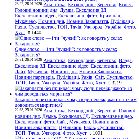
23:22, 28.01.2026
Аналітика
,
Без кордонів
,
Берегово
,
Бізнес
,
Головні новини дня
,
Думка
,
Ексклюзив ЗД
,
Ексклюзивне відео
,
Ексклюзивні фото
,
Кримінал
,
Мукачево
,
Новини дня
,
Новини Закарпаття
,
Публікації
,
Рахів
,
Суспільство
,
ТОП
,
Тячів
,
Ужгород
,
Україна
,
Фото
,
Хуст
1440
Одне слово — і ти “чужий”: як говорять у селах
Закарпаття?
23:21, 26.01.2026
Аналітика
,
Без кордонів
,
Берегово
,
Влада
,
Ексклюзив ЗД
,
Ексклюзивне відео
,
Ексклюзивні фото
,
Лайт
,
Мукачево
,
Новини дня
,
Новини Закарпаття
,
Новини партнерів
,
Публікації
,
Рахів
,
Світ
,
Суспільство
,
ТОП
,
Тячів
,
Ужгород
,
Україна
,
Фото
,
Хуст
3219
Закарпаття без прикрас: чому сюди переїжджають і з чим
доводиться миритися?
22:33, 25.01.2026
Аналітика
,
Без кордонів
,
Берегово
,
Головні
новини дня
,
Думка
,
Ексклюзив ЗД
,
Ексклюзивне відео
,
Ексклюзивні фото
,
Лайт
,
Мукачево
,
Новини дня
,
Новини Закарпаття
,
Публікації
,
Рахів
,
Суспільство
,
ТОП
,
Тячів
,
Ужгород
,
Фото
,
Хуст
1091