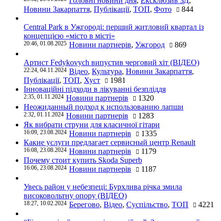
Головні новини дня
,
Ексклюзив ЗД
,
Новини Закарпаття
,
Публікації
,
ТОП
,
Фото
844
Central Park в Ужгороді: перший житловий квартал із
концепцією «місто в місті»
20:46, 01.08.2025
Новини партнерів
,
Ужгород
869
Артист Fedykovych випустив черговий хіт (ВІДЕО)
22:24, 04.11.2024
Відео
,
Культура
,
Новини Закарпаття
,
Публікації
,
ТОП
,
Хуст
1981
Інноваційні підходи в лікуванні безпліддя
2:35, 01.11.2024
Новини партнерів
1320
Неожиданный подход к использованию лапши
2:32, 01.11.2024
Новини партнерів
1283
Як вибрати струни для класичної гітари
16:09, 23.08.2024
Новини партнерів
1335
Какие услуги предлагает сервисный центр Renault
16:08, 23.08.2024
Новини партнерів
1179
Почему стоит купить Skoda Superb
16:06, 23.08.2024
Новини партнерів
1187
Увесь район у небезпеці: Бурхлива річка змила
високовольтну опору (ВІДЕО)
18:27, 10.02.2024
Берегово
,
Відео
,
Суспільство
,
ТОП
4221