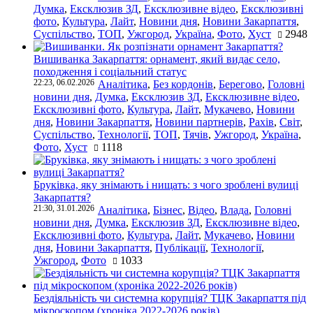
Думка
,
Ексклюзив ЗД
,
Ексклюзивне відео
,
Ексклюзивні
фото
,
Культура
,
Лайт
,
Новини дня
,
Новини Закарпаття
,
Суспільство
,
ТОП
,
Ужгород
,
Україна
,
Фото
,
Хуст
2948
Вишиванка Закарпаття: орнамент, який видає село,
походження і соціальний статус
22:23, 06.02.2026
Аналітика
,
Без кордонів
,
Берегово
,
Головні
новини дня
,
Думка
,
Ексклюзив ЗД
,
Ексклюзивне відео
,
Ексклюзивні фото
,
Культура
,
Лайт
,
Мукачево
,
Новини
дня
,
Новини Закарпаття
,
Новини партнерів
,
Рахів
,
Світ
,
Суспільство
,
Технології
,
ТОП
,
Тячів
,
Ужгород
,
Україна
,
Фото
,
Хуст
1118
Бруківка, яку знімають і нищать: з чого зроблені вулиці
Закарпаття?
21:30, 31.01.2026
Аналітика
,
Бізнес
,
Відео
,
Влада
,
Головні
новини дня
,
Думка
,
Ексклюзив ЗД
,
Ексклюзивне відео
,
Ексклюзивні фото
,
Культура
,
Лайт
,
Мукачево
,
Новини
дня
,
Новини Закарпаття
,
Публікації
,
Технології
,
Ужгород
,
Фото
1033
Бездіяльність чи системна корупція? ТЦК Закарпаття під
мікроскопом (хроніка 2022-2026 років)