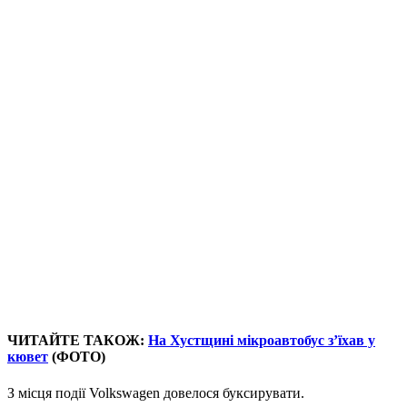
ЧИТАЙТЕ ТАКОЖ:
На Хустщині мікроавтобус з’їхав у
кювет
(ФОТО)
З місця події Volkswagen довелося буксирувати.