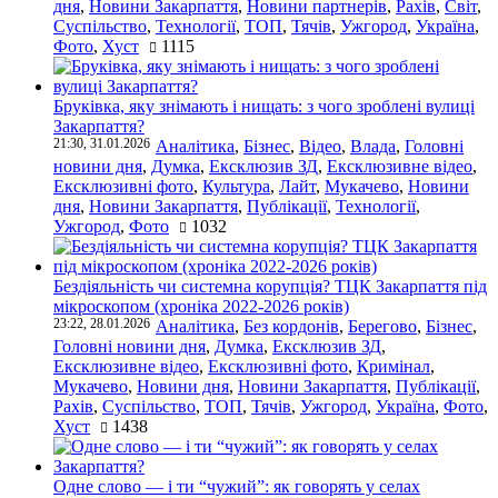
дня
,
Новини Закарпаття
,
Новини партнерів
,
Рахів
,
Світ
,
Суспільство
,
Технології
,
ТОП
,
Тячів
,
Ужгород
,
Україна
,
Фото
,
Хуст
1115
Бруківка, яку знімають і нищать: з чого зроблені вулиці
Закарпаття?
21:30, 31.01.2026
Аналітика
,
Бізнес
,
Відео
,
Влада
,
Головні
новини дня
,
Думка
,
Ексклюзив ЗД
,
Ексклюзивне відео
,
Ексклюзивні фото
,
Культура
,
Лайт
,
Мукачево
,
Новини
дня
,
Новини Закарпаття
,
Публікації
,
Технології
,
Ужгород
,
Фото
1032
Бездіяльність чи системна корупція? ТЦК Закарпаття під
мікроскопом (хроніка 2022-2026 років)
23:22, 28.01.2026
Аналітика
,
Без кордонів
,
Берегово
,
Бізнес
,
Головні новини дня
,
Думка
,
Ексклюзив ЗД
,
Ексклюзивне відео
,
Ексклюзивні фото
,
Кримінал
,
Мукачево
,
Новини дня
,
Новини Закарпаття
,
Публікації
,
Рахів
,
Суспільство
,
ТОП
,
Тячів
,
Ужгород
,
Україна
,
Фото
,
Хуст
1438
Одне слово — і ти “чужий”: як говорять у селах