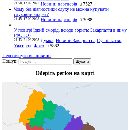
21:50, 17.09.2023
Новини партнерів
7527
Чому без діагностики слуху не можна купувати
слуховий апарат?
21:45, 17.09.2023
Новини партнерів
3088
У повітрі їдкий сморід, всюди горить: Закарпаття в диму
(ФОТО)
21:43, 21.06.2023
Думка
,
Новини Закарпаття
,
Суспільство
,
Ужгород
,
Фото
5882
Переглянути всі новини
Пошук:
Оберіть регіон на карті