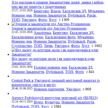
Хто насправді правив Закарпаттям: князі, замки і війни,
про які не пишуть у підручниках
23:27, 23.01.2026
Берегово
,
Влада
,
Ексклюзив ЗД
,
Мукачево
,
Новини дня
,
Новини Закарпаття
,
Публікації
,
Рахів
,
ТОП
,
Ужгород
,
Фото
,
Хуст
1309
Здоров’я закарпатців під Австро-Угорщиною
22:45, 23.01.2026
Аналітика
,
Берегово
,
Ексклюзив ЗД
,
Ексклюзивне відео
,
Ексклюзивні фото
,
Мукачево
,
Новини дня
,
Новини Закарпаття
,
Публікації
,
Рахів
,
Суспільство
,
ТОП
,
Тячів
,
Ужгород
,
Фото
,
Хуст
1002
Від льону до кептаря: коли і як народжувався одяг
Закарпаття?
23:02, 20.01.2026
Головні новини дня
,
Ексклюзив ЗД
,
Новини Закарпаття
,
Публікації
,
ТОП
,
Фото
841
Central Park в Ужгороді: перший житловий квартал із
концепцією «місто в місті»
20:46, 01.08.2025
Новини партнерів
,
Ужгород
869
Артист Fedykovych випустив черговий хіт (ВІДЕО)
22:24, 04.11.2024
Відео
,
Культура
,
Новини Закарпаття
,
Публікації
,
ТОП
,
Хуст
1981