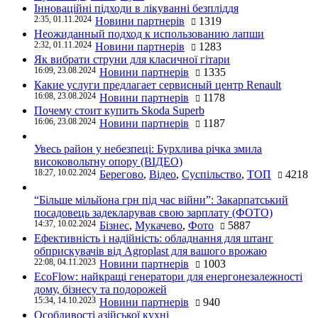
Інноваційні підходи в лікуванні безпліддя
2:35, 01.11.2024
Новини партнерів
1319
Неожиданный подход к использованию лапши
2:32, 01.11.2024
Новини партнерів
1283
Як вибрати струни для класичної гітари
16:09, 23.08.2024
Новини партнерів
1335
Какие услуги предлагает сервисный центр Renault
16:08, 23.08.2024
Новини партнерів
1178
Почему стоит купить Skoda Superb
16:06, 23.08.2024
Новини партнерів
1187
Увесь район у небезпеці: Бурхлива річка змила
високовольтну опору (ВІДЕО)
18:27, 10.02.2024
Берегово
,
Відео
,
Суспільство
,
ТОП
4218
“Більше мільйона грн під час війни”: Закарпатський
посадовець задекларував свою зарплату (ФОТО)
14:37, 10.02.2024
Бізнес
,
Мукачево
,
Фото
5887
Ефективність і надійність: обладнання для штанг
обприскувачів від Agroplast для вашого врожаю
22:08, 04.11.2023
Новини партнерів
1003
EcoFlow: найкращі генератори для енергонезалежності
дому, бізнесу та подорожей
15:34, 14.10.2023
Новини партнерів
940
Особливості азійської кухні