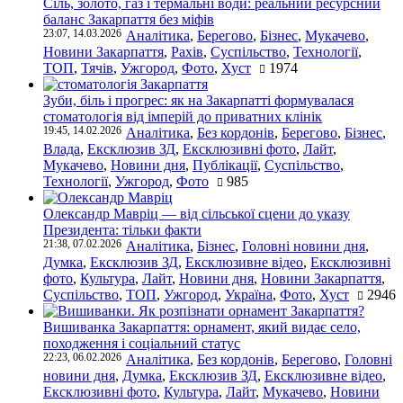
Сіль, золото, газ і термальні води: реальний ресурсний
баланс Закарпаття без міфів
23:07, 14.03.2026
Аналітика
,
Берегово
,
Бізнес
,
Мукачево
,
Новини Закарпаття
,
Рахів
,
Суспільство
,
Технології
,
ТОП
,
Тячів
,
Ужгород
,
Фото
,
Хуст
1974
Зуби, біль і прогрес: як на Закарпатті формувалася
стоматологія від імперій до приватних клінік
19:45, 14.02.2026
Аналітика
,
Без кордонів
,
Берегово
,
Бізнес
,
Влада
,
Ексклюзив ЗД
,
Ексклюзивні фото
,
Лайт
,
Мукачево
,
Новини дня
,
Публікації
,
Суспільство
,
Технології
,
Ужгород
,
Фото
985
Олександр Мавріц — від сільської сцени до указу
Президента: тільки факти
21:38, 07.02.2026
Аналітика
,
Бізнес
,
Головні новини дня
,
Думка
,
Ексклюзив ЗД
,
Ексклюзивне відео
,
Ексклюзивні
фото
,
Культура
,
Лайт
,
Новини дня
,
Новини Закарпаття
,
Суспільство
,
ТОП
,
Ужгород
,
Україна
,
Фото
,
Хуст
2946
Вишиванка Закарпаття: орнамент, який видає село,
походження і соціальний статус
22:23, 06.02.2026
Аналітика
,
Без кордонів
,
Берегово
,
Головні
новини дня
,
Думка
,
Ексклюзив ЗД
,
Ексклюзивне відео
,
Ексклюзивні фото
,
Культура
,
Лайт
,
Мукачево
,
Новини