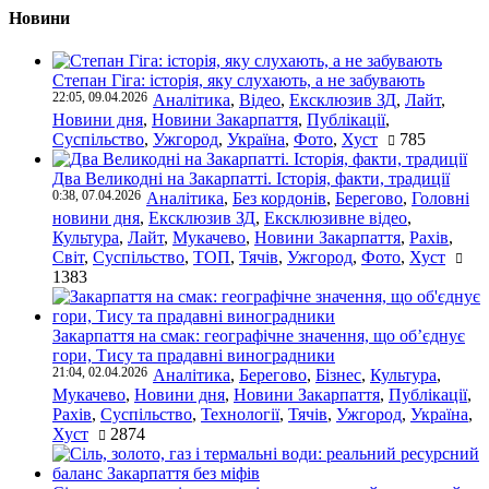
Новини
Степан Гіга: історія, яку слухають, а не забувають
22:05, 09.04.2026
Аналітика
,
Відео
,
Ексклюзив ЗД
,
Лайт
,
Новини дня
,
Новини Закарпаття
,
Публікації
,
Суспільство
,
Ужгород
,
Україна
,
Фото
,
Хуст
785
Два Великодні на Закарпатті. Історія, факти, традиції
0:38, 07.04.2026
Аналітика
,
Без кордонів
,
Берегово
,
Головні
новини дня
,
Ексклюзив ЗД
,
Ексклюзивне відео
,
Культура
,
Лайт
,
Мукачево
,
Новини Закарпаття
,
Рахів
,
Світ
,
Суспільство
,
ТОП
,
Тячів
,
Ужгород
,
Фото
,
Хуст
1383
Закарпаття на смак: географічне значення, що об’єднує
гори, Тису та прадавні виноградники
21:04, 02.04.2026
Аналітика
,
Берегово
,
Бізнес
,
Культура
,
Мукачево
,
Новини дня
,
Новини Закарпаття
,
Публікації
,
Рахів
,
Суспільство
,
Технології
,
Тячів
,
Ужгород
,
Україна
,
Хуст
2874