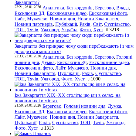
Закарпаття?
23:21, 26.01.2026
Аналітика
,
Без кордонів
,
Берегово
,
Влада
,
Ексклюзив ЗД
,
Ексклюзивне відео
,
Ексклюзивні фото
,
Лайт
,
Мукачево
,
Новини дня
,
Новини Закарпаття
,
Новини партнерів
,
Публікації
,
Рахів
,
Світ
,
Суспільство
,
ТОП
,
Тячів
,
Ужгород
,
Україна
,
Фото
,
Хуст
3218
Закарпаття без прикрас: чому сюди переїжджають і з чим
доводиться миритися?
22:33, 25.01.2026
Аналітика
,
Без кордонів
,
Берегово
,
Головні
новини дня
,
Думка
,
Ексклюзив ЗД
,
Ексклюзивне відео
,
Ексклюзивні фото
,
Лайт
,
Мукачево
,
Новини дня
,
Новини Закарпаття
,
Публікації
,
Рахів
,
Суспільство
,
ТОП
,
Тячів
,
Ужгород
,
Фото
,
Хуст
1090
Їжа Закарпаття ХІХ–ХХ століть: що їли в селах, на
полонинах і в містах
21:50, 24.01.2026
Берегово
,
Головні новини дня
,
Думка
,
Ексклюзив ЗД
,
Ексклюзивне відео
,
Ексклюзивні фото
,
Лайт
,
Мукачево
,
Новини дня
,
Новини Закарпаття
,
Публікації
,
Рахів
,
Суспільство
,
ТОП
,
Тячів
,
Ужгород
,
Фото
,
Хуст
1313