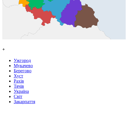
+
Ужгород
Мукачево
Берегово
Хуст
Рахів
Тячів
Україна
Світ
Закарпаття