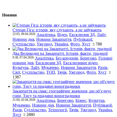
Новини
Степан Гіга: історія, яку слухають, а не забувають
22:05, 09.04.2026
Аналітика
,
Відео
,
Ексклюзив ЗД
,
Лайт
,
Новини дня
,
Новини Закарпаття
,
Публікації
,
Суспільство
,
Ужгород
,
Україна
,
Фото
,
Хуст
788
Два Великодні на Закарпатті. Історія, факти, традиції
0:38, 07.04.2026
Аналітика
,
Без кордонів
,
Берегово
,
Головні
новини дня
,
Ексклюзив ЗД
,
Ексклюзивне відео
,
Культура
,
Лайт
,
Мукачево
,
Новини Закарпаття
,
Рахів
,
Світ
,
Суспільство
,
ТОП
,
Тячів
,
Ужгород
,
Фото
,
Хуст
1387
Закарпаття на смак: географічне значення, що об’єднує
гори, Тису та прадавні виноградники
21:04, 02.04.2026
Аналітика
,
Берегово
,
Бізнес
,
Культура
,
Мукачево
,
Новини дня
,
Новини Закарпаття
,
Публікації
,
Рахів
,
Суспільство
,
Технології
,
Тячів
,
Ужгород
,
Україна
,
Хуст
2880