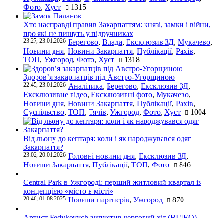
Фото
,
Хуст
1315
Хто насправді правив Закарпаттям: князі, замки і війни,
про які не пишуть у підручниках
23:27, 23.01.2026
Берегово
,
Влада
,
Ексклюзив ЗД
,
Мукачево
,
Новини дня
,
Новини Закарпаття
,
Публікації
,
Рахів
,
ТОП
,
Ужгород
,
Фото
,
Хуст
1318
Здоров’я закарпатців під Австро-Угорщиною
22:45, 23.01.2026
Аналітика
,
Берегово
,
Ексклюзив ЗД
,
Ексклюзивне відео
,
Ексклюзивні фото
,
Мукачево
,
Новини дня
,
Новини Закарпаття
,
Публікації
,
Рахів
,
Суспільство
,
ТОП
,
Тячів
,
Ужгород
,
Фото
,
Хуст
1004
Від льону до кептаря: коли і як народжувався одяг
Закарпаття?
23:02, 20.01.2026
Головні новини дня
,
Ексклюзив ЗД
,
Новини Закарпаття
,
Публікації
,
ТОП
,
Фото
846
Central Park в Ужгороді: перший житловий квартал із
концепцією «місто в місті»
20:46, 01.08.2025
Новини партнерів
,
Ужгород
870
Артист Fedykovych випустив черговий хіт (ВІДЕО)