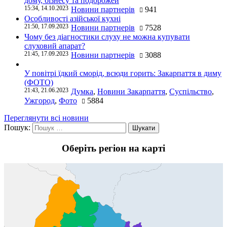
дому, бізнесу та подорожей
15:34, 14.10.2023
Новини партнерів
941
Особливості азійської кухні
21:50, 17.09.2023
Новини партнерів
7528
Чому без діагностики слуху не можна купувати
слуховий апарат?
21:45, 17.09.2023
Новини партнерів
3088
У повітрі їдкий сморід, всюди горить: Закарпаття в диму
(ФОТО)
21:43, 21.06.2023
Думка
,
Новини Закарпаття
,
Суспільство
,
Ужгород
,
Фото
5884
Переглянути всі новини
Пошук:
Оберіть регіон на карті