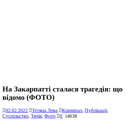
На Закарпатті сталася трагедія: що
відомо (ФОТО)
02.02.2022
Тетяна Лева
Кримінал
,
Публікації
,
Суспільство
,
Тячів
,
Фото
0
4638