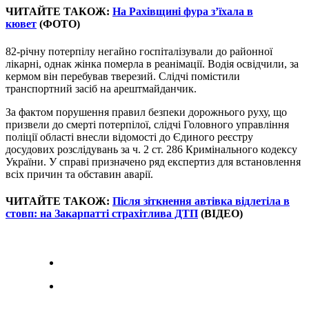
ЧИТАЙТЕ ТАКОЖ:
На Рахівщині фура з’їхала в
кювет
(ФОТО)
82-річну потерпілу негайно госпіталізували до районної
лікарні, однак жінка померла в реанімації. Водія освідчили, за
кермом він перебував тверезий. Слідчі помістили
транспортний засіб на арештмайданчик.
За фактом порушення правил безпеки дорожнього руху, що
призвели до смерті потерпілої, слідчі Головного управління
поліції області внесли відомості до Єдиного реєстру
досудових розслідувань за ч. 2 ст. 286 Кримінального кодексу
України. У справі призначено ряд експертиз для встановлення
всіх причин та обставин аварії.
ЧИТАЙТЕ ТАКОЖ:
Після зіткнення автівка відлетіла в
стовп: на Закарпатті страхітлива ДТП
(ВІДЕО)