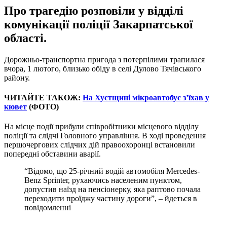
Про трагедію розповіли у відділі
комунікації поліції Закарпатської
області.
Дорожньо-транспортна пригода з потерпілими трапилася
вчора, 1 лютого, близько обіду в селі Дулово Тячівського
району.
ЧИТАЙТЕ ТАКОЖ:
На Хустщині мікроавтобус з’їхав у
кювет
(ФОТО)
На місце події прибули співробітники місцевого відділу
поліції та слідчі Головного управління. В ході проведення
першочергових слідчих дій правоохоронці встановили
попередні обставини аварії.
“Відомо, що 25-річний водій автомобіля Mercedes-
Benz Sprinter, рухаючись населеним пунктом,
допустив наїзд на пенсіонерку, яка раптово почала
переходити проїджу частину дороги”, – йдеться в
повідомленні