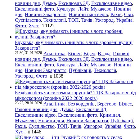
новини дня
,
Думка
,
Ексклюзив ЗД
,
Ексклюзивне відео
,
Ексклюзивні фото
,
Культура
,
Лайт
,
Мукачево
,
Новини
дня
,
Новини Закарпаття
,
Новини партнерів
,
Рахів
,
Світ
,
Суспільство
,
Технології
,
ТОП
,
Тячів
,
Ужгород
,
Україна
,
Фото
,
Хуст
1122
Бруківка, яку знімають і нищать: з чого зроблені вулиці
Закарпаття?
21:30, 31.01.2026
Аналітика
,
Бізнес
,
Відео
,
Влада
,
Головні
новини дня
,
Думка
,
Ексклюзив ЗД
,
Ексклюзивне відео
,
Ексклюзивні фото
,
Культура
,
Лайт
,
Мукачево
,
Новини
дня
,
Новини Закарпаття
,
Публікації
,
Технології
,
Ужгород
,
Фото
1038
Бездіяльність чи системна корупція? ТЦК Закарпаття під
мікроскопом (хроніка 2022-2026 років)
23:22, 28.01.2026
Аналітика
,
Без кордонів
,
Берегово
,
Бізнес
,
Головні новини дня
,
Думка
,
Ексклюзив ЗД
,
Ексклюзивне відео
,
Ексклюзивні фото
,
Кримінал
,
Мукачево
,
Новини дня
,
Новини Закарпаття
,
Публікації
,
Рахів
,
Суспільство
,
ТОП
,
Тячів
,
Ужгород
,
Україна
,
Фото
,
Хуст
1446