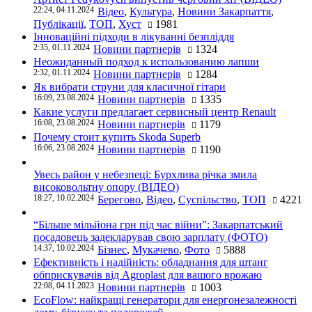
22:24, 04.11.2024
Відео
,
Культура
,
Новини Закарпаття
,
Публікації
,
ТОП
,
Хуст
1981
Інноваційні підходи в лікуванні безпліддя
2:35, 01.11.2024
Новини партнерів
1324
Неожиданный подход к использованию лапши
2:32, 01.11.2024
Новини партнерів
1284
Як вибрати струни для класичної гітари
16:09, 23.08.2024
Новини партнерів
1335
Какие услуги предлагает сервисный центр Renault
16:08, 23.08.2024
Новини партнерів
1179
Почему стоит купить Skoda Superb
16:06, 23.08.2024
Новини партнерів
1190
Увесь район у небезпеці: Бурхлива річка змила
високовольтну опору (ВІДЕО)
18:27, 10.02.2024
Берегово
,
Відео
,
Суспільство
,
ТОП
4221
“Більше мільйона грн під час війни”: Закарпатський
посадовець задекларував свою зарплату (ФОТО)
14:37, 10.02.2024
Бізнес
,
Мукачево
,
Фото
5888
Ефективність і надійність: обладнання для штанг
обприскувачів від Agroplast для вашого врожаю
22:08, 04.11.2023
Новини партнерів
1003
EcoFlow: найкращі генератори для енергонезалежності