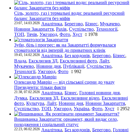
Сіль, золото, газ і термальні води: реальний ресурсний
баланс Закарпаття без міфів
23:07, 14.03.2026
Аналітика
,
Берегово
,
Бізнес
,
Мукачево
,
Новини Закарпаття
,
Рахів
,
Суспільство
,
Технології
,
ТОП
,
Тячів
,
Ужгород
,
Фото
,
Хуст
1978
Зуби, біль і прогрес: як на Закарпатті формувалася
стоматологія від імперій до приватних клінік
19:45, 14.02.2026
Аналітика
,
Без кордонів
,
Берегово
,
Бізнес
,
Влада
,
Ексклюзив ЗД
,
Ексклюзивні фото
,
Лайт
,
Мукачево
,
Новини дня
,
Публікації
,
Суспільство
,
Технології
,
Ужгород
,
Фото
992
Олександр Мавріц — від сільської сцени до указу
Президента: тільки факти
21:38, 07.02.2026
Аналітика
,
Бізнес
,
Головні новини дня
,
Думка
,
Ексклюзив ЗД
,
Ексклюзивне відео
,
Ексклюзивні
фото
,
Культура
,
Лайт
,
Новини дня
,
Новини Закарпаття
,
Суспільство
,
ТОП
,
Ужгород
,
Україна
,
Фото
,
Хуст
2952
Вишиванка Закарпаття: орнамент, який видає село,
походження і соціальний статус
22:23, 06.02.2026
Аналітика
,
Без кордонів
,
Берегово
,
Головні