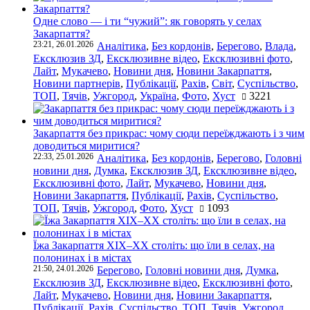
Одне слово — і ти “чужий”: як говорять у селах
Закарпаття?
23:21, 26.01.2026
Аналітика
,
Без кордонів
,
Берегово
,
Влада
,
Ексклюзив ЗД
,
Ексклюзивне відео
,
Ексклюзивні фото
,
Лайт
,
Мукачево
,
Новини дня
,
Новини Закарпаття
,
Новини партнерів
,
Публікації
,
Рахів
,
Світ
,
Суспільство
,
ТОП
,
Тячів
,
Ужгород
,
Україна
,
Фото
,
Хуст
3221
Закарпаття без прикрас: чому сюди переїжджають і з чим
доводиться миритися?
22:33, 25.01.2026
Аналітика
,
Без кордонів
,
Берегово
,
Головні
новини дня
,
Думка
,
Ексклюзив ЗД
,
Ексклюзивне відео
,
Ексклюзивні фото
,
Лайт
,
Мукачево
,
Новини дня
,
Новини Закарпаття
,
Публікації
,
Рахів
,
Суспільство
,
ТОП
,
Тячів
,
Ужгород
,
Фото
,
Хуст
1093
Їжа Закарпаття ХІХ–ХХ століть: що їли в селах, на
полонинах і в містах
21:50, 24.01.2026
Берегово
,
Головні новини дня
,
Думка
,
Ексклюзив ЗД
,
Ексклюзивне відео
,
Ексклюзивні фото
,
Лайт
,
Мукачево
,
Новини дня
,
Новини Закарпаття
,
Публікації
,
Рахів
,
Суспільство
,
ТОП
,
Тячів
,
Ужгород
,