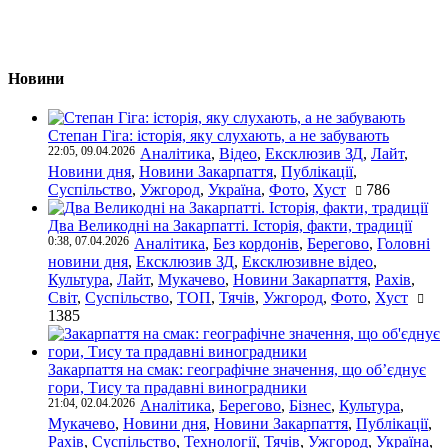
Новини
Степан Гіга: історія, яку слухають, а не забувають
22:05, 09.04.2026
Аналітика
,
Відео
,
Ексклюзив ЗД
,
Лайт
,
Новини дня
,
Новини Закарпаття
,
Публікації
,
Суспільство
,
Ужгород
,
Україна
,
Фото
,
Хуст
786
Два Великодні на Закарпатті. Історія, факти, традиції
0:38, 07.04.2026
Аналітика
,
Без кордонів
,
Берегово
,
Головні
новини дня
,
Ексклюзив ЗД
,
Ексклюзивне відео
,
Культура
,
Лайт
,
Мукачево
,
Новини Закарпаття
,
Рахів
,
Світ
,
Суспільство
,
ТОП
,
Тячів
,
Ужгород
,
Фото
,
Хуст
1385
Закарпаття на смак: географічне значення, що об’єднує
гори, Тису та прадавні виноградники
21:04, 02.04.2026
Аналітика
,
Берегово
,
Бізнес
,
Культура
,
Мукачево
,
Новини дня
,
Новини Закарпаття
,
Публікації
,
Рахів
,
Суспільство
,
Технології
,
Тячів
,
Ужгород
,
Україна
,