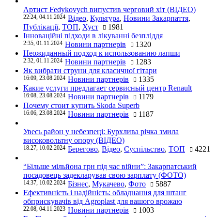
Артист Fedykovych випустив черговий хіт (ВІДЕО)
22:24, 04.11.2024
Відео
,
Культура
,
Новини Закарпаття
,
Публікації
,
ТОП
,
Хуст
1981
Інноваційні підходи в лікуванні безпліддя
2:35, 01.11.2024
Новини партнерів
1320
Неожиданный подход к использованию лапши
2:32, 01.11.2024
Новини партнерів
1283
Як вибрати струни для класичної гітари
16:09, 23.08.2024
Новини партнерів
1335
Какие услуги предлагает сервисный центр Renault
16:08, 23.08.2024
Новини партнерів
1179
Почему стоит купить Skoda Superb
16:06, 23.08.2024
Новини партнерів
1187
Увесь район у небезпеці: Бурхлива річка змила
високовольтну опору (ВІДЕО)
18:27, 10.02.2024
Берегово
,
Відео
,
Суспільство
,
ТОП
4221
“Більше мільйона грн під час війни”: Закарпатський
посадовець задекларував свою зарплату (ФОТО)
14:37, 10.02.2024
Бізнес
,
Мукачево
,
Фото
5887
Ефективність і надійність: обладнання для штанг
обприскувачів від Agroplast для вашого врожаю
22:08, 04.11.2023
Новини партнерів
1003