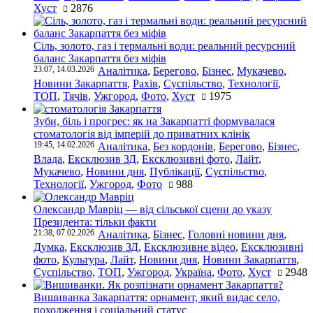
Хуст
2876
Сіль, золото, газ і термальні води: реальний ресурсний
баланс Закарпаття без міфів
23:07, 14.03.2026
Аналітика
,
Берегово
,
Бізнес
,
Мукачево
,
Новини Закарпаття
,
Рахів
,
Суспільство
,
Технології
,
ТОП
,
Тячів
,
Ужгород
,
Фото
,
Хуст
1975
Зуби, біль і прогрес: як на Закарпатті формувалася
стоматологія від імперій до приватних клінік
19:45, 14.02.2026
Аналітика
,
Без кордонів
,
Берегово
,
Бізнес
,
Влада
,
Ексклюзив ЗД
,
Ексклюзивні фото
,
Лайт
,
Мукачево
,
Новини дня
,
Публікації
,
Суспільство
,
Технології
,
Ужгород
,
Фото
988
Олександр Мавріц — від сільської сцени до указу
Президента: тільки факти
21:38, 07.02.2026
Аналітика
,
Бізнес
,
Головні новини дня
,
Думка
,
Ексклюзив ЗД
,
Ексклюзивне відео
,
Ексклюзивні
фото
,
Культура
,
Лайт
,
Новини дня
,
Новини Закарпаття
,
Суспільство
,
ТОП
,
Ужгород
,
Україна
,
Фото
,
Хуст
2948
Вишиванка Закарпаття: орнамент, який видає село,
походження і соціальний статус