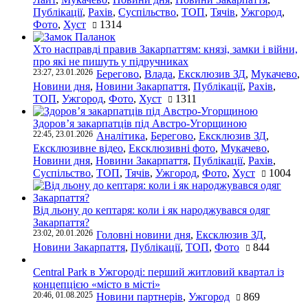
Публікації
,
Рахів
,
Суспільство
,
ТОП
,
Тячів
,
Ужгород
,
Фото
,
Хуст
1314
Хто насправді правив Закарпаттям: князі, замки і війни,
про які не пишуть у підручниках
23:27, 23.01.2026
Берегово
,
Влада
,
Ексклюзив ЗД
,
Мукачево
,
Новини дня
,
Новини Закарпаття
,
Публікації
,
Рахів
,
ТОП
,
Ужгород
,
Фото
,
Хуст
1311
Здоров’я закарпатців під Австро-Угорщиною
22:45, 23.01.2026
Аналітика
,
Берегово
,
Ексклюзив ЗД
,
Ексклюзивне відео
,
Ексклюзивні фото
,
Мукачево
,
Новини дня
,
Новини Закарпаття
,
Публікації
,
Рахів
,
Суспільство
,
ТОП
,
Тячів
,
Ужгород
,
Фото
,
Хуст
1004
Від льону до кептаря: коли і як народжувався одяг
Закарпаття?
23:02, 20.01.2026
Головні новини дня
,
Ексклюзив ЗД
,
Новини Закарпаття
,
Публікації
,
ТОП
,
Фото
844
Central Park в Ужгороді: перший житловий квартал із
концепцією «місто в місті»
20:46, 01.08.2025
Новини партнерів
,
Ужгород
869