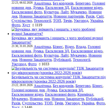
22:23, 06.02.2026
Аналітика
,
Без кордонів
,
Берегово
,
Головні
новини дня
,
Думка
,
Ексклюзив ЗД
,
Ексклюзивне відео
,
Ексклюзивні фото
,
Культура
,
Лайт
,
Мукачево
,
Новини
дня
,
Новини Закарпаття
,
Новини партнерів
,
Рахів
,
Світ
,
Суспільство
,
Технології
,
ТОП
,
Тячів
,
Ужгород
,
Україна
,
Фото
,
Хуст
1119
Бруківка, яку знімають і нищать: з чого зроблені вулиці
Закарпаття?
21:30, 31.01.2026
Аналітика
,
Бізнес
,
Відео
,
Влада
,
Головні
новини дня
,
Думка
,
Ексклюзив ЗД
,
Ексклюзивне відео
,
Ексклюзивні фото
,
Культура
,
Лайт
,
Мукачево
,
Новини
дня
,
Новини Закарпаття
,
Публікації
,
Технології
,
Ужгород
,
Фото
1033
Бездіяльність чи системна корупція? ТЦК Закарпаття під
мікроскопом (хроніка 2022-2026 років)
23:22, 28.01.2026
Аналітика
,
Без кордонів
,
Берегово
,
Бізнес
,
Головні новини дня
,
Думка
,
Ексклюзив ЗД
,
Ексклюзивне відео
,
Ексклюзивні фото
,
Кримінал
,
Мукачево
,
Новини дня
,
Новини Закарпаття
,
Публікації
,
Рахів
,
Суспільство
,
ТОП
,
Тячів
,
Ужгород
,
Україна
,
Фото
,
Хуст
1440