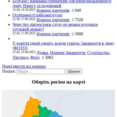
EcoFlow: найкращі генератори для енергонезалежності
дому, бізнесу та подорожей
15:34, 14.10.2023
Новини партнерів
940
Особливості азійської кухні
21:50, 17.09.2023
Новини партнерів
7528
Чому без діагностики слуху не можна купувати
слуховий апарат?
21:45, 17.09.2023
Новини партнерів
3088
У повітрі їдкий сморід, всюди горить: Закарпаття в диму
(ФОТО)
21:43, 21.06.2023
Думка
,
Новини Закарпаття
,
Суспільство
,
Ужгород
,
Фото
5882
Переглянути всі новини
Пошук:
Оберіть регіон на карті