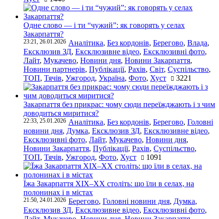
Одне слово — і ти “чужий”: як говорять у селах
Закарпаття?
23:21, 26.01.2026
Аналітика
,
Без кордонів
,
Берегово
,
Влада
,
Ексклюзив ЗД
,
Ексклюзивне відео
,
Ексклюзивні фото
,
Лайт
,
Мукачево
,
Новини дня
,
Новини Закарпаття
,
Новини партнерів
,
Публікації
,
Рахів
,
Світ
,
Суспільство
,
ТОП
,
Тячів
,
Ужгород
,
Україна
,
Фото
,
Хуст
3221
Закарпаття без прикрас: чому сюди переїжджають і з чим
доводиться миритися?
22:33, 25.01.2026
Аналітика
,
Без кордонів
,
Берегово
,
Головні
новини дня
,
Думка
,
Ексклюзив ЗД
,
Ексклюзивне відео
,
Ексклюзивні фото
,
Лайт
,
Мукачево
,
Новини дня
,
Новини Закарпаття
,
Публікації
,
Рахів
,
Суспільство
,
ТОП
,
Тячів
,
Ужгород
,
Фото
,
Хуст
1091
Їжа Закарпаття ХІХ–ХХ століть: що їли в селах, на
полонинах і в містах
21:50, 24.01.2026
Берегово
,
Головні новини дня
,
Думка
,
Ексклюзив ЗД
,
Ексклюзивне відео
,
Ексклюзивні фото
,
Лайт
,
Мукачево
,
Новини дня
,
Новини Закарпаття
,