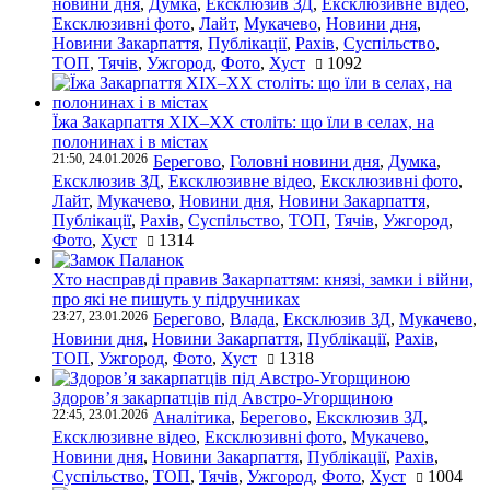
новини дня
,
Думка
,
Ексклюзив ЗД
,
Ексклюзивне відео
,
Ексклюзивні фото
,
Лайт
,
Мукачево
,
Новини дня
,
Новини Закарпаття
,
Публікації
,
Рахів
,
Суспільство
,
ТОП
,
Тячів
,
Ужгород
,
Фото
,
Хуст
1092
Їжа Закарпаття ХІХ–ХХ століть: що їли в селах, на
полонинах і в містах
21:50, 24.01.2026
Берегово
,
Головні новини дня
,
Думка
,
Ексклюзив ЗД
,
Ексклюзивне відео
,
Ексклюзивні фото
,
Лайт
,
Мукачево
,
Новини дня
,
Новини Закарпаття
,
Публікації
,
Рахів
,
Суспільство
,
ТОП
,
Тячів
,
Ужгород
,
Фото
,
Хуст
1314
Хто насправді правив Закарпаттям: князі, замки і війни,
про які не пишуть у підручниках
23:27, 23.01.2026
Берегово
,
Влада
,
Ексклюзив ЗД
,
Мукачево
,
Новини дня
,
Новини Закарпаття
,
Публікації
,
Рахів
,
ТОП
,
Ужгород
,
Фото
,
Хуст
1318
Здоров’я закарпатців під Австро-Угорщиною
22:45, 23.01.2026
Аналітика
,
Берегово
,
Ексклюзив ЗД
,
Ексклюзивне відео
,
Ексклюзивні фото
,
Мукачево
,
Новини дня
,
Новини Закарпаття
,
Публікації
,
Рахів
,
Суспільство
,
ТОП
,
Тячів
,
Ужгород
,
Фото
,
Хуст
1004