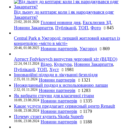
Від льону до кептаря: коли і як народжувався одяг
Закарпаття?
23:02, 20.01.2026
Головні новини дня
,
Ексклюзив ЗД
,
Новини Закарпаття
,
Публікації
,
ТОП
,
Фото
845
Central Park в Ужгороді: перший житловий квартал із
концепцією «місто в місті»
20:46, 01.08.2025
Новини партнерів
,
Ужгород
869
Артист Fedykovych випустив черговий хіт (ВІДЕО)
22:24, 04.11.2024
Відео
,
Культура
,
Новини Закарпаття
,
Публікації
,
ТОП
,
Хуст
1981
Інноваційні підходи в лікуванні безпліддя
2:35, 01.11.2024
Новини партнерів
1321
Неожиданный подход к использованию лапши
2:32, 01.11.2024
Новини партнерів
1283
Як вибрати струни для класичної гітари
16:09, 23.08.2024
Новини партнерів
1335
Какие услуги предлагает сервисный центр Renault
16:08, 23.08.2024
Новини партнерів
1179
Почему стоит купить Skoda Superb
16:06, 23.08.2024
Новини партнерів
1188