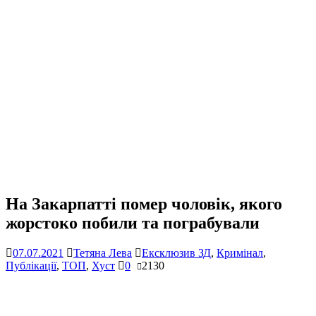
На Закарпатті помер чоловік, якого
жорстоко побили та пограбували
07.07.2021
Тетяна Лева
Ексклюзив ЗД
,
Кримінал
,
Публікації
,
ТОП
,
Хуст
0
2130