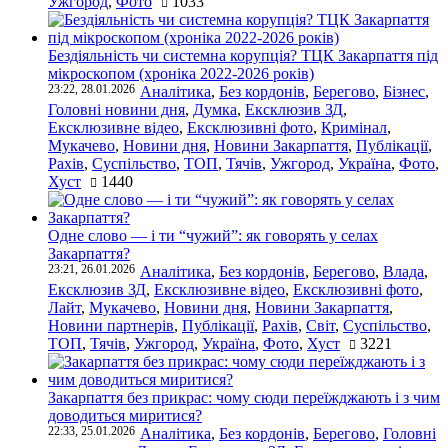
Ужгород
,
Фото
1033
Бездіяльність чи системна корупція? ТЦК Закарпаття під
мікроскопом (хроніка 2022-2026 років)
23:22, 28.01.2026
Аналітика
,
Без кордонів
,
Берегово
,
Бізнес
,
Головні новини дня
,
Думка
,
Ексклюзив ЗД
,
Ексклюзивне відео
,
Ексклюзивні фото
,
Кримінал
,
Мукачево
,
Новини дня
,
Новини Закарпаття
,
Публікації
,
Рахів
,
Суспільство
,
ТОП
,
Тячів
,
Ужгород
,
Україна
,
Фото
,
Хуст
1440
Одне слово — і ти “чужий”: як говорять у селах
Закарпаття?
23:21, 26.01.2026
Аналітика
,
Без кордонів
,
Берегово
,
Влада
,
Ексклюзив ЗД
,
Ексклюзивне відео
,
Ексклюзивні фото
,
Лайт
,
Мукачево
,
Новини дня
,
Новини Закарпаття
,
Новини партнерів
,
Публікації
,
Рахів
,
Світ
,
Суспільство
,
ТОП
,
Тячів
,
Ужгород
,
Україна
,
Фото
,
Хуст
3221
Закарпаття без прикрас: чому сюди переїжджають і з чим
доводиться миритися?
22:33, 25.01.2026
Аналітика
,
Без кордонів
,
Берегово
,
Головні