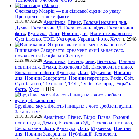
Олександр Мавріц — від сільської сцени до указу
Президента: тільки факти
21:38, 07.02.2026
Аналітика
,
Бізнес
,
Головні новини дня
,
Думка
,
Ексклюзив ЗД
,
Ексклюзивне відео
,
Ексклюзивні
фото
,
Культура
,
Лайт
,
Новини дня
,
Новини Закарпаття
,
Суспільство
,
ТОП
,
Ужгород
,
Україна
,
Фото
,
Хуст
2948
Вишиванка Закарпаття: орнамент, який видає село,
походження і соціальний статус
22:23, 06.02.2026
Аналітика
,
Без кордонів
,
Берегово
,
Головні
новини дня
,
Думка
,
Ексклюзив ЗД
,
Ексклюзивне відео
,
Ексклюзивні фото
,
Культура
,
Лайт
,
Мукачево
,
Новини
дня
,
Новини Закарпаття
,
Новини партнерів
,
Рахів
,
Світ
,
Суспільство
,
Технології
,
ТОП
,
Тячів
,
Ужгород
,
Україна
,
Фото
,
Хуст
1119
Бруківка, яку знімають і нищать: з чого зроблені вулиці
Закарпаття?
21:30, 31.01.2026
Аналітика
,
Бізнес
,
Відео
,
Влада
,
Головні
новини дня
,
Думка
,
Ексклюзив ЗД
,
Ексклюзивне відео
,
Ексклюзивні фото
,
Культура
,
Лайт
,
Мукачево
,
Новини
дня
,
Новини Закарпаття
,
Публікації
,
Технології
,