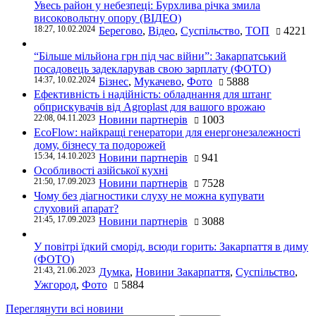
Увесь район у небезпеці: Бурхлива річка змила
високовольтну опору (ВІДЕО)
18:27, 10.02.2024
Берегово
,
Відео
,
Суспільство
,
ТОП
4221
“Більше мільйона грн під час війни”: Закарпатський
посадовець задекларував свою зарплату (ФОТО)
14:37, 10.02.2024
Бізнес
,
Мукачево
,
Фото
5888
Ефективність і надійність: обладнання для штанг
обприскувачів від Agroplast для вашого врожаю
22:08, 04.11.2023
Новини партнерів
1003
EcoFlow: найкращі генератори для енергонезалежності
дому, бізнесу та подорожей
15:34, 14.10.2023
Новини партнерів
941
Особливості азійської кухні
21:50, 17.09.2023
Новини партнерів
7528
Чому без діагностики слуху не можна купувати
слуховий апарат?
21:45, 17.09.2023
Новини партнерів
3088
У повітрі їдкий сморід, всюди горить: Закарпаття в диму
(ФОТО)
21:43, 21.06.2023
Думка
,
Новини Закарпаття
,
Суспільство
,
Ужгород
,
Фото
5884
Переглянути всі новини