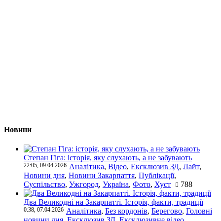
Новини
Степан Гіга: історія, яку слухають, а не забувають
22:05, 09.04.2026
Аналітика
,
Відео
,
Ексклюзив ЗД
,
Лайт
,
Новини дня
,
Новини Закарпаття
,
Публікації
,
Суспільство
,
Ужгород
,
Україна
,
Фото
,
Хуст
788
Два Великодні на Закарпатті. Історія, факти, традиції
0:38, 07.04.2026
Аналітика
,
Без кордонів
,
Берегово
,
Головні
новини дня
,
Ексклюзив ЗД
,
Ексклюзивне відео
,