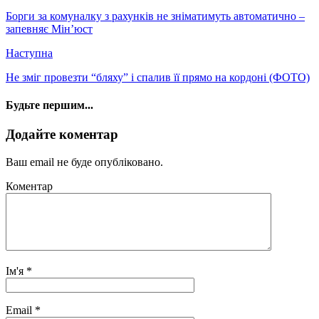
Борги за комуналку з рахунків не зніматимуть автоматично –
запевняє Мін’юст
Наступна
Не зміг провезти “бляху” і спалив її прямо на кордоні (ФОТО)
Будьте першим...
Додайте коментар
Ваш email не буде опубліковано.
Коментар
Ім'я
*
Email
*