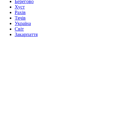
Берегово
Хуст
Рахів
Тячів
Україна
Світ
Закарпаття