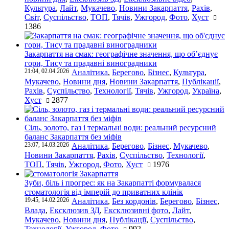
Культура
,
Лайт
,
Мукачево
,
Новини Закарпаття
,
Рахів
,
Світ
,
Суспільство
,
ТОП
,
Тячів
,
Ужгород
,
Фото
,
Хуст
1386
Закарпаття на смак: географічне значення, що об’єднує
гори, Тису та прадавні виноградники
21:04, 02.04.2026
Аналітика
,
Берегово
,
Бізнес
,
Культура
,
Мукачево
,
Новини дня
,
Новини Закарпаття
,
Публікації
,
Рахів
,
Суспільство
,
Технології
,
Тячів
,
Ужгород
,
Україна
,
Хуст
2877
Сіль, золото, газ і термальні води: реальний ресурсний
баланс Закарпаття без міфів
23:07, 14.03.2026
Аналітика
,
Берегово
,
Бізнес
,
Мукачево
,
Новини Закарпаття
,
Рахів
,
Суспільство
,
Технології
,
ТОП
,
Тячів
,
Ужгород
,
Фото
,
Хуст
1976
Зуби, біль і прогрес: як на Закарпатті формувалася
стоматологія від імперій до приватних клінік
19:45, 14.02.2026
Аналітика
,
Без кордонів
,
Берегово
,
Бізнес
,
Влада
,
Ексклюзив ЗД
,
Ексклюзивні фото
,
Лайт
,
Мукачево
,
Новини дня
,
Публікації
,
Суспільство
,
Технології
,
Ужгород
,
Фото
992