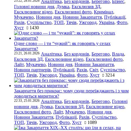
23:22, 28.01.2026
Аналітика
,
Без кордонів
,
Берегово
,
Бізнес
,
Головні новини дня
,
Думка
,
Ексклюзив ЗД
,
Ексклюзивне відео
,
Ексклюзивні фото
,
Кримінал
,
Мукачево
,
Новини дня
,
Новини Закарпаття
,
Публікації
,
Рахів
,
Суспільство
,
ТОП
,
Тячів
,
Ужгород
,
Україна
,
Фото
,
Хуст
1430
Одне слово — і ти “чужий”: як говорять у селах
Закарпаття?
23:21, 26.01.2026
Аналітика
,
Без кордонів
,
Берегово
,
Влада
,
Ексклюзив ЗД
,
Ексклюзивне відео
,
Ексклюзивні фото
,
Лайт
,
Мукачево
,
Новини дня
,
Новини Закарпаття
,
Новини партнерів
,
Публікації
,
Рахів
,
Світ
,
Суспільство
,
ТОП
,
Тячів
,
Ужгород
,
Україна
,
Фото
,
Хуст
3214
Закарпаття без прикрас: чому сюди переїжджають і з чим
доводиться миритися?
22:33, 25.01.2026
Аналітика
,
Без кордонів
,
Берегово
,
Головні
новини дня
,
Думка
,
Ексклюзив ЗД
,
Ексклюзивне відео
,
Ексклюзивні фото
,
Лайт
,
Мукачево
,
Новини дня
,
Новини Закарпаття
,
Публікації
,
Рахів
,
Суспільство
,
ТОП
,
Тячів
,
Ужгород
,
Фото
,
Хуст
1089