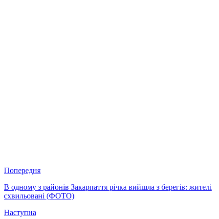
Попередня
В одному з районів Закарпаття річка вийшла з берегів: жителі
схвильовані (ФОТО)
Наступна