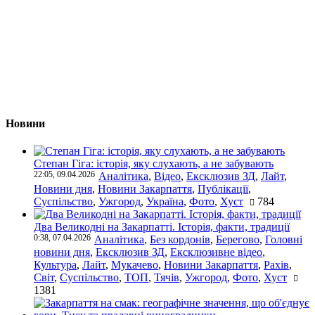
Новини
Степан Гіга: історія, яку слухають, а не забувають
22:05, 09.04.2026
Аналітика
,
Відео
,
Ексклюзив ЗД
,
Лайт
,
Новини дня
,
Новини Закарпаття
,
Публікації
,
Суспільство
,
Ужгород
,
Україна
,
Фото
,
Хуст
784
Два Великодні на Закарпатті. Історія, факти, традиції
0:38, 07.04.2026
Аналітика
,
Без кордонів
,
Берегово
,
Головні
новини дня
,
Ексклюзив ЗД
,
Ексклюзивне відео
,
Культура
,
Лайт
,
Мукачево
,
Новини Закарпаття
,
Рахів
,
Світ
,
Суспільство
,
ТОП
,
Тячів
,
Ужгород
,
Фото
,
Хуст
1381