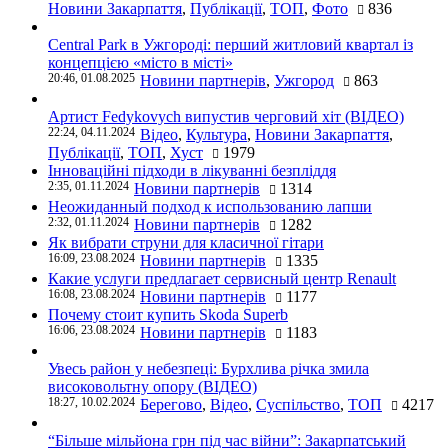
Новини Закарпаття
,
Публікації
,
ТОП
,
Фото
836
Central Park в Ужгороді: перший житловий квартал із
концепцією «місто в місті»
20:46, 01.08.2025
Новини партнерів
,
Ужгород
863
Артист Fedykovych випустив черговий хіт (ВІДЕО)
22:24, 04.11.2024
Відео
,
Культура
,
Новини Закарпаття
,
Публікації
,
ТОП
,
Хуст
1979
Інноваційні підходи в лікуванні безпліддя
2:35, 01.11.2024
Новини партнерів
1314
Неожиданный подход к использованию лапши
2:32, 01.11.2024
Новини партнерів
1282
Як вибрати струни для класичної гітари
16:09, 23.08.2024
Новини партнерів
1335
Какие услуги предлагает сервисный центр Renault
16:08, 23.08.2024
Новини партнерів
1177
Почему стоит купить Skoda Superb
16:06, 23.08.2024
Новини партнерів
1183
Увесь район у небезпеці: Бурхлива річка змила
високовольтну опору (ВІДЕО)
18:27, 10.02.2024
Берегово
,
Відео
,
Суспільство
,
ТОП
4217
“Більше мільйона грн під час війни”: Закарпатський