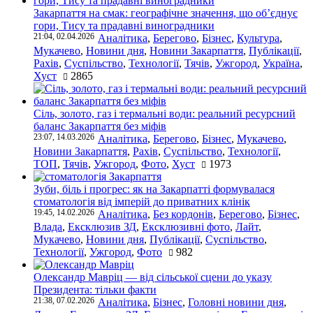
Закарпаття на смак: географічне значення, що об’єднує
гори, Тису та прадавні виноградники
21:04, 02.04.2026
Аналітика
,
Берегово
,
Бізнес
,
Культура
,
Мукачево
,
Новини дня
,
Новини Закарпаття
,
Публікації
,
Рахів
,
Суспільство
,
Технології
,
Тячів
,
Ужгород
,
Україна
,
Хуст
2865
Сіль, золото, газ і термальні води: реальний ресурсний
баланс Закарпаття без міфів
23:07, 14.03.2026
Аналітика
,
Берегово
,
Бізнес
,
Мукачево
,
Новини Закарпаття
,
Рахів
,
Суспільство
,
Технології
,
ТОП
,
Тячів
,
Ужгород
,
Фото
,
Хуст
1973
Зуби, біль і прогрес: як на Закарпатті формувалася
стоматологія від імперій до приватних клінік
19:45, 14.02.2026
Аналітика
,
Без кордонів
,
Берегово
,
Бізнес
,
Влада
,
Ексклюзив ЗД
,
Ексклюзивні фото
,
Лайт
,
Мукачево
,
Новини дня
,
Публікації
,
Суспільство
,
Технології
,
Ужгород
,
Фото
982
Олександр Мавріц — від сільської сцени до указу
Президента: тільки факти
21:38, 07.02.2026
Аналітика
,
Бізнес
,
Головні новини дня
,