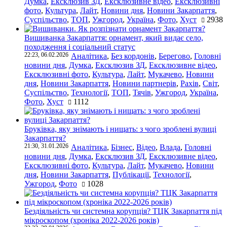
Думка
,
Ексклюзив ЗД
,
Ексклюзивне відео
,
Ексклюзивні
фото
,
Культура
,
Лайт
,
Новини дня
,
Новини Закарпаття
,
Суспільство
,
ТОП
,
Ужгород
,
Україна
,
Фото
,
Хуст
2938
Вишиванка Закарпаття: орнамент, який видає село,
походження і соціальний статус
22:23, 06.02.2026
Аналітика
,
Без кордонів
,
Берегово
,
Головні
новини дня
,
Думка
,
Ексклюзив ЗД
,
Ексклюзивне відео
,
Ексклюзивні фото
,
Культура
,
Лайт
,
Мукачево
,
Новини
дня
,
Новини Закарпаття
,
Новини партнерів
,
Рахів
,
Світ
,
Суспільство
,
Технології
,
ТОП
,
Тячів
,
Ужгород
,
Україна
,
Фото
,
Хуст
1112
Бруківка, яку знімають і нищать: з чого зроблені вулиці
Закарпаття?
21:30, 31.01.2026
Аналітика
,
Бізнес
,
Відео
,
Влада
,
Головні
новини дня
,
Думка
,
Ексклюзив ЗД
,
Ексклюзивне відео
,
Ексклюзивні фото
,
Культура
,
Лайт
,
Мукачево
,
Новини
дня
,
Новини Закарпаття
,
Публікації
,
Технології
,
Ужгород
,
Фото
1028
Бездіяльність чи системна корупція? ТЦК Закарпаття під
мікроскопом (хроніка 2022-2026 років)