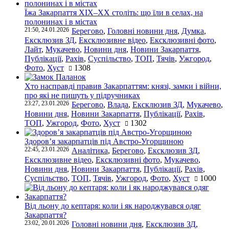
Їжа Закарпаття ХІХ–ХХ століть: що їли в селах, на
полонинах і в містах
21:50, 24.01.2026
Берегово
,
Головні новини дня
,
Думка
,
Ексклюзив ЗД
,
Ексклюзивне відео
,
Ексклюзивні фото
,
Лайт
,
Мукачево
,
Новини дня
,
Новини Закарпаття
,
Публікації
,
Рахів
,
Суспільство
,
ТОП
,
Тячів
,
Ужгород
,
Фото
,
Хуст
1308
Хто насправді правив Закарпаттям: князі, замки і війни,
про які не пишуть у підручниках
23:27, 23.01.2026
Берегово
,
Влада
,
Ексклюзив ЗД
,
Мукачево
,
Новини дня
,
Новини Закарпаття
,
Публікації
,
Рахів
,
ТОП
,
Ужгород
,
Фото
,
Хуст
1302
Здоров’я закарпатців під Австро-Угорщиною
22:45, 23.01.2026
Аналітика
,
Берегово
,
Ексклюзив ЗД
,
Ексклюзивне відео
,
Ексклюзивні фото
,
Мукачево
,
Новини дня
,
Новини Закарпаття
,
Публікації
,
Рахів
,
Суспільство
,
ТОП
,
Тячів
,
Ужгород
,
Фото
,
Хуст
1000
Від льону до кептаря: коли і як народжувався одяг
Закарпаття?
23:02, 20.01.2026
Головні новини дня
,
Ексклюзив ЗД
,