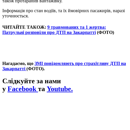
також протаранив вантажівку.
Інформація про стан водіїв, та їх ймовірних пасажирів, наразі
уточнюється.
ЧИТАЙТЕ ТАКОЖ:
9 травмованих та 1 жертва:
Патрульні розповіли про ДТП на Закарпатті
(ФОТО)
Нагадаємо, що
ЗМІ повідомляють про страхітливу ДТП на
Закарпатті
(ФОТО).
Слідкуйте за нами
у
Facebook
та
Youtube.