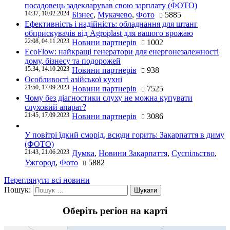
посадовець задекларував свою зарплату (ФОТО)
14:37, 10.02.2024
Бізнес
,
Мукачево
,
Фото
5885
Ефективність і надійність: обладнання для штанг
обприскувачів від Agroplast для вашого врожаю
22:08, 04.11.2023
Новини партнерів
1002
EcoFlow: найкращі генератори для енергонезалежності
дому, бізнесу та подорожей
15:34, 14.10.2023
Новини партнерів
938
Особливості азійської кухні
21:50, 17.09.2023
Новини партнерів
7525
Чому без діагностики слуху не можна купувати
слуховий апарат?
21:45, 17.09.2023
Новини партнерів
3086
У повітрі їдкий сморід, всюди горить: Закарпаття в диму
(ФОТО)
21:43, 21.06.2023
Думка
,
Новини Закарпаття
,
Суспільство
,
Ужгород
,
Фото
5882
Переглянути всі новини
Пошук:
Оберіть регіон на карті