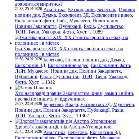
доводиться миритися?
22:33, 25.01.2026
Аналітика
,
Без кордонів
,
Берегово
,
Головні
новини дня
,
Думка
,
Ексклюзив ЗД
,
Ексклюзивне відео
,
Ексклюзивні фото
,
Лайт
,
Мукачево
,
Новини дня
,
Новини Закарпаття
,
Публікації
,
Рахів
,
Суспільство
,
ТОП
,
Тячів
,
Ужгород
,
Фото
,
Хуст
1089
Їжа Закарпаття ХІХ–ХХ століть: що їли в селах, на
полонинах і в містах
21:50, 24.01.2026
Берегово
,
Головні новини дня
,
Думка
,
Ексклюзив ЗД
,
Ексклюзивне відео
,
Ексклюзивні фото
,
Лайт
,
Мукачево
,
Новини дня
,
Новини Закарпаття
,
Публікації
,
Рахів
,
Суспільство
,
ТОП
,
Тячів
,
Ужгород
,
Фото
,
Хуст
1312
Хто насправді правив Закарпаттям: князі, замки і війни,
про які не пишуть у підручниках
23:27, 23.01.2026
Берегово
,
Влада
,
Ексклюзив ЗД
,
Мукачево
,
Новини дня
,
Новини Закарпаття
,
Публікації
,
Рахів
,
ТОП
,
Ужгород
,
Фото
,
Хуст
1307
Здоров’я закарпатців під Австро-Угорщиною
22:45, 23.01.2026
Аналітика
,
Берегово
,
Ексклюзив ЗД
,
Ексклюзивне відео
,
Ексклюзивні фото
,
Мукачево
,