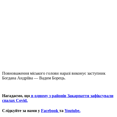
Повноваження міського голови наразі виконує заступник
Богдана Андріїва — Вадим Борець.
Нагадаємо, що
в одному з районів Закарпаття зафіксували
спалах Covid.
Слідкуйте за нами у
Facebook
та
Youtube.