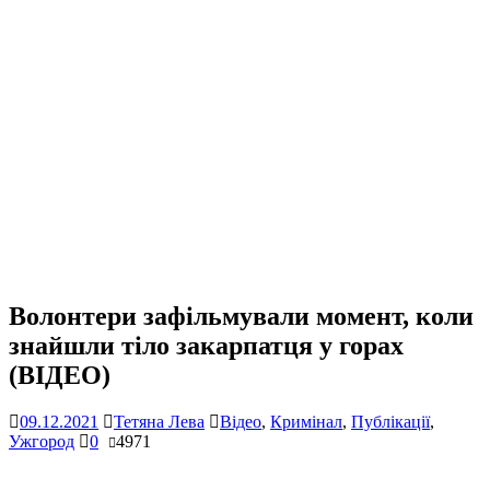
Волонтери зафільмували момент, коли
знайшли тіло закарпатця у горах
(ВІДЕО)
09.12.2021
Тетяна Лева
Відео
,
Кримінал
,
Публікації
,
Ужгород
0
4971