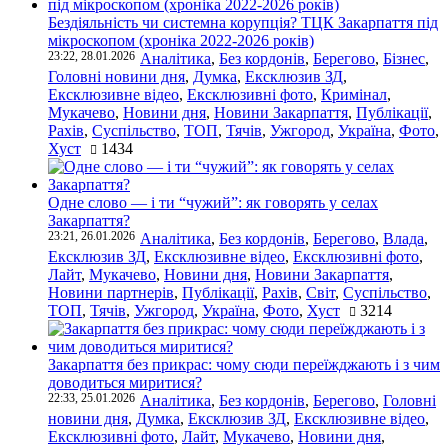
Бездіяльність чи системна корупція? ТЦК Закарпаття під
мікроскопом (хроніка 2022-2026 років)
23:22, 28.01.2026
Аналітика
,
Без кордонів
,
Берегово
,
Бізнес
,
Головні новини дня
,
Думка
,
Ексклюзив ЗД
,
Ексклюзивне відео
,
Ексклюзивні фото
,
Кримінал
,
Мукачево
,
Новини дня
,
Новини Закарпаття
,
Публікації
,
Рахів
,
Суспільство
,
ТОП
,
Тячів
,
Ужгород
,
Україна
,
Фото
,
Хуст
1434
Одне слово — і ти “чужий”: як говорять у селах
Закарпаття?
23:21, 26.01.2026
Аналітика
,
Без кордонів
,
Берегово
,
Влада
,
Ексклюзив ЗД
,
Ексклюзивне відео
,
Ексклюзивні фото
,
Лайт
,
Мукачево
,
Новини дня
,
Новини Закарпаття
,
Новини партнерів
,
Публікації
,
Рахів
,
Світ
,
Суспільство
,
ТОП
,
Тячів
,
Ужгород
,
Україна
,
Фото
,
Хуст
3214
Закарпаття без прикрас: чому сюди переїжджають і з чим
доводиться миритися?
22:33, 25.01.2026
Аналітика
,
Без кордонів
,
Берегово
,
Головні
новини дня
,
Думка
,
Ексклюзив ЗД
,
Ексклюзивне відео
,
Ексклюзивні фото
,
Лайт
,
Мукачево
,
Новини дня
,