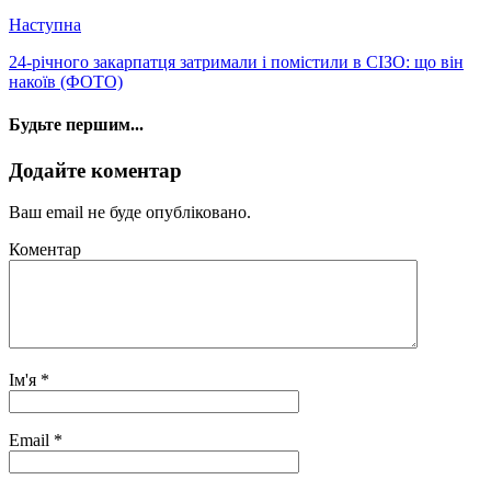
Наступна
24-річного закарпатця затримали і помістили в СІЗО: що він
накоїв (ФОТО)
Будьте першим...
Додайте коментар
Ваш email не буде опубліковано.
Коментар
Ім'я
*
Email
*