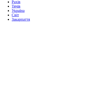
Рахів
Тячів
Україна
Світ
Закарпаття