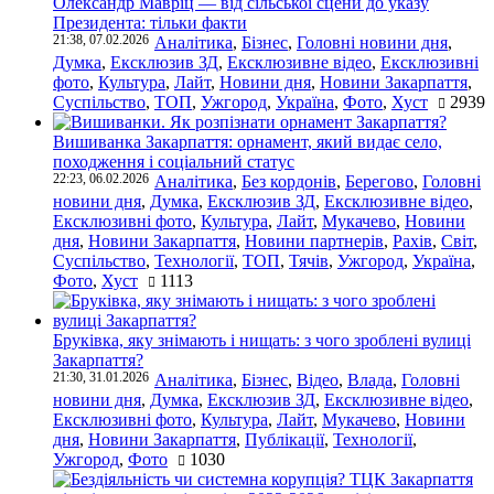
Олександр Мавріц — від сільської сцени до указу
Президента: тільки факти
21:38, 07.02.2026
Аналітика
,
Бізнес
,
Головні новини дня
,
Думка
,
Ексклюзив ЗД
,
Ексклюзивне відео
,
Ексклюзивні
фото
,
Культура
,
Лайт
,
Новини дня
,
Новини Закарпаття
,
Суспільство
,
ТОП
,
Ужгород
,
Україна
,
Фото
,
Хуст
2939
Вишиванка Закарпаття: орнамент, який видає село,
походження і соціальний статус
22:23, 06.02.2026
Аналітика
,
Без кордонів
,
Берегово
,
Головні
новини дня
,
Думка
,
Ексклюзив ЗД
,
Ексклюзивне відео
,
Ексклюзивні фото
,
Культура
,
Лайт
,
Мукачево
,
Новини
дня
,
Новини Закарпаття
,
Новини партнерів
,
Рахів
,
Світ
,
Суспільство
,
Технології
,
ТОП
,
Тячів
,
Ужгород
,
Україна
,
Фото
,
Хуст
1113
Бруківка, яку знімають і нищать: з чого зроблені вулиці
Закарпаття?
21:30, 31.01.2026
Аналітика
,
Бізнес
,
Відео
,
Влада
,
Головні
новини дня
,
Думка
,
Ексклюзив ЗД
,
Ексклюзивне відео
,
Ексклюзивні фото
,
Культура
,
Лайт
,
Мукачево
,
Новини
дня
,
Новини Закарпаття
,
Публікації
,
Технології
,
Ужгород
,
Фото
1030