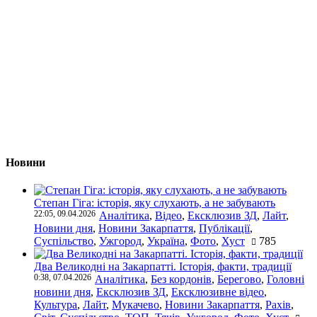
Новини
Степан Гіга: історія, яку слухають, а не забувають
22:05, 09.04.2026
Аналітика
,
Відео
,
Ексклюзив ЗД
,
Лайт
,
Новини дня
,
Новини Закарпаття
,
Публікації
,
Суспільство
,
Ужгород
,
Україна
,
Фото
,
Хуст
785
Два Великодні на Закарпатті. Історія, факти, традиції
0:38, 07.04.2026
Аналітика
,
Без кордонів
,
Берегово
,
Головні
новини дня
,
Ексклюзив ЗД
,
Ексклюзивне відео
,
Культура
,
Лайт
,
Мукачево
,
Новини Закарпаття
,
Рахів
,