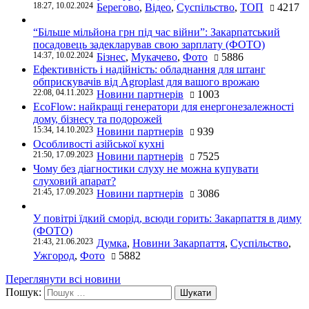
18:27, 10.02.2024
Берегово
,
Відео
,
Суспільство
,
ТОП
4217
“Більше мільйона грн під час війни”: Закарпатський
посадовець задекларував свою зарплату (ФОТО)
14:37, 10.02.2024
Бізнес
,
Мукачево
,
Фото
5886
Ефективність і надійність: обладнання для штанг
обприскувачів від Agroplast для вашого врожаю
22:08, 04.11.2023
Новини партнерів
1003
EcoFlow: найкращі генератори для енергонезалежності
дому, бізнесу та подорожей
15:34, 14.10.2023
Новини партнерів
939
Особливості азійської кухні
21:50, 17.09.2023
Новини партнерів
7525
Чому без діагностики слуху не можна купувати
слуховий апарат?
21:45, 17.09.2023
Новини партнерів
3086
У повітрі їдкий сморід, всюди горить: Закарпаття в диму
(ФОТО)
21:43, 21.06.2023
Думка
,
Новини Закарпаття
,
Суспільство
,
Ужгород
,
Фото
5882
Переглянути всі новини
Пошук: