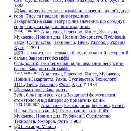
Світ
,
Суспільство
,
ТОП
,
Тячів
,
Ужгород
,
Фото
,
Хуст
1382
Закарпаття на смак: географічне значення, що об’єднує
гори, Тису та прадавні виноградники
21:04, 02.04.2026
Аналітика
,
Берегово
,
Бізнес
,
Культура
,
Мукачево
,
Новини дня
,
Новини Закарпаття
,
Публікації
,
Рахів
,
Суспільство
,
Технології
,
Тячів
,
Ужгород
,
Україна
,
Хуст
2870
Сіль, золото, газ і термальні води: реальний ресурсний
баланс Закарпаття без міфів
23:07, 14.03.2026
Аналітика
,
Берегово
,
Бізнес
,
Мукачево
,
Новини Закарпаття
,
Рахів
,
Суспільство
,
Технології
,
ТОП
,
Тячів
,
Ужгород
,
Фото
,
Хуст
1973
Зуби, біль і прогрес: як на Закарпатті формувалася
стоматологія від імперій до приватних клінік
19:45, 14.02.2026
Аналітика
,
Без кордонів
,
Берегово
,
Бізнес
,
Влада
,
Ексклюзив ЗД
,
Ексклюзивні фото
,
Лайт
,
Мукачево
,
Новини дня
,
Публікації
,
Суспільство
,
Технології
,
Ужгород
,
Фото
983