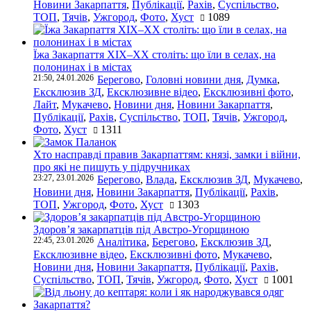
Новини Закарпаття
,
Публікації
,
Рахів
,
Суспільство
,
ТОП
,
Тячів
,
Ужгород
,
Фото
,
Хуст
1089
Їжа Закарпаття ХІХ–ХХ століть: що їли в селах, на
полонинах і в містах
21:50, 24.01.2026
Берегово
,
Головні новини дня
,
Думка
,
Ексклюзив ЗД
,
Ексклюзивне відео
,
Ексклюзивні фото
,
Лайт
,
Мукачево
,
Новини дня
,
Новини Закарпаття
,
Публікації
,
Рахів
,
Суспільство
,
ТОП
,
Тячів
,
Ужгород
,
Фото
,
Хуст
1311
Хто насправді правив Закарпаттям: князі, замки і війни,
про які не пишуть у підручниках
23:27, 23.01.2026
Берегово
,
Влада
,
Ексклюзив ЗД
,
Мукачево
,
Новини дня
,
Новини Закарпаття
,
Публікації
,
Рахів
,
ТОП
,
Ужгород
,
Фото
,
Хуст
1303
Здоров’я закарпатців під Австро-Угорщиною
22:45, 23.01.2026
Аналітика
,
Берегово
,
Ексклюзив ЗД
,
Ексклюзивне відео
,
Ексклюзивні фото
,
Мукачево
,
Новини дня
,
Новини Закарпаття
,
Публікації
,
Рахів
,
Суспільство
,
ТОП
,
Тячів
,
Ужгород
,
Фото
,
Хуст
1001