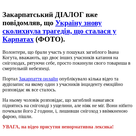
Закарпатський ДІАЛОГ вже
повідомляв, що
Україну знову
сколихнула трагедія, що сталася у
Карпатах
(ФОТО).
Волонтери, що брали участь у пошуках загиблого Івана
Когута, вважають, що двоє інших учасників катання на
снігоходах, рятуючи себе, просто покинули свого товариша в
смертельній небезпеці.
Портал
Закарпаття онлайн
опублікувало кілька відео та
аудіозапис на якому один з учасників інциденту емоційно
розповідає як все сталось.
На ньому чоловік розповідає, що загиблий намагався
піднятись на снігоході з ущелини, але ніяк не міг. Вони нібито
почекали його 2 години, і, лишивши снігоход з ввімкненою
фарою, пішли.
УВАГА, на відео присутня ненормативна лексика!