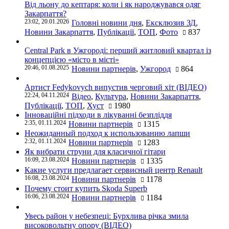
Від льону до кептаря: коли і як народжувався одяг
Закарпаття?
23:02, 20.01.2026
Головні новини дня
,
Ексклюзив ЗД
,
Новини Закарпаття
,
Публікації
,
ТОП
,
Фото
837
Central Park в Ужгороді: перший житловий квартал із
концепцією «місто в місті»
20:46, 01.08.2025
Новини партнерів
,
Ужгород
864
Артист Fedykovych випустив черговий хіт (ВІДЕО)
22:24, 04.11.2024
Відео
,
Культура
,
Новини Закарпаття
,
Публікації
,
ТОП
,
Хуст
1980
Інноваційні підходи в лікуванні безпліддя
2:35, 01.11.2024
Новини партнерів
1315
Неожиданный подход к использованию лапши
2:32, 01.11.2024
Новини партнерів
1283
Як вибрати струни для класичної гітари
16:09, 23.08.2024
Новини партнерів
1335
Какие услуги предлагает сервисный центр Renault
16:08, 23.08.2024
Новини партнерів
1178
Почему стоит купить Skoda Superb
16:06, 23.08.2024
Новини партнерів
1184
Увесь район у небезпеці: Бурхлива річка змила
високовольтну опору (ВІДЕО)