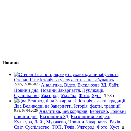
Новини
Степан Гіга: історія, яку слухають, а не забувають
22:05, 09.04.2026
Аналітика
,
Відео
,
Ексклюзив ЗД
,
Лайт
,
Новини дня
,
Новини Закарпаття
,
Публікації
,
Суспільство
,
Ужгород
,
Україна
,
Фото
,
Хуст
785
Два Великодні на Закарпатті. Історія, факти, традиції
0:38, 07.04.2026
Аналітика
,
Без кордонів
,
Берегово
,
Головні
новини дня
,
Ексклюзив ЗД
,
Ексклюзивне відео
,
Культура
,
Лайт
,
Мукачево
,
Новини Закарпаття
,
Рахів
,
Світ
,
Суспільство
,
ТОП
,
Тячів
,
Ужгород
,
Фото
,
Хуст