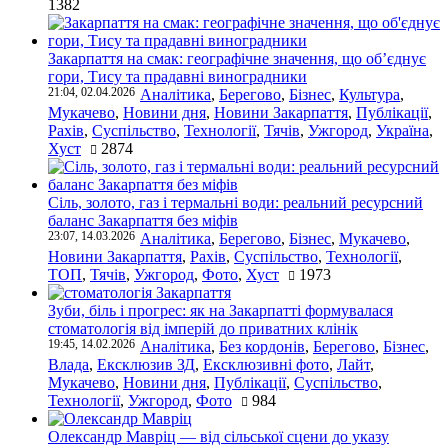
1382
Закарпаття на смак: географічне значення, що об’єднує
гори, Тису та прадавні виноградники
21:04, 02.04.2026
Аналітика
,
Берегово
,
Бізнес
,
Культура
,
Мукачево
,
Новини дня
,
Новини Закарпаття
,
Публікації
,
Рахів
,
Суспільство
,
Технології
,
Тячів
,
Ужгород
,
Україна
,
Хуст
2874
Сіль, золото, газ і термальні води: реальний ресурсний
баланс Закарпаття без міфів
23:07, 14.03.2026
Аналітика
,
Берегово
,
Бізнес
,
Мукачево
,
Новини Закарпаття
,
Рахів
,
Суспільство
,
Технології
,
ТОП
,
Тячів
,
Ужгород
,
Фото
,
Хуст
1973
Зуби, біль і прогрес: як на Закарпатті формувалася
стоматологія від імперій до приватних клінік
19:45, 14.02.2026
Аналітика
,
Без кордонів
,
Берегово
,
Бізнес
,
Влада
,
Ексклюзив ЗД
,
Ексклюзивні фото
,
Лайт
,
Мукачево
,
Новини дня
,
Публікації
,
Суспільство
,
Технології
,
Ужгород
,
Фото
984
Олександр Мавріц — від сільської сцени до указу