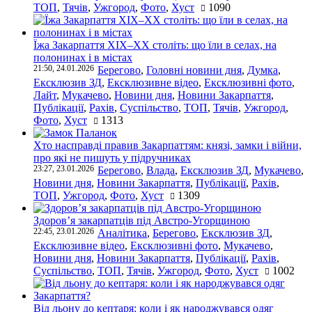
ТОП
,
Тячів
,
Ужгород
,
Фото
,
Хуст
1090
Їжа Закарпаття ХІХ–ХХ століть: що їли в селах, на
полонинах і в містах
21:50, 24.01.2026
Берегово
,
Головні новини дня
,
Думка
,
Ексклюзив ЗД
,
Ексклюзивне відео
,
Ексклюзивні фото
,
Лайт
,
Мукачево
,
Новини дня
,
Новини Закарпаття
,
Публікації
,
Рахів
,
Суспільство
,
ТОП
,
Тячів
,
Ужгород
,
Фото
,
Хуст
1313
Хто насправді правив Закарпаттям: князі, замки і війни,
про які не пишуть у підручниках
23:27, 23.01.2026
Берегово
,
Влада
,
Ексклюзив ЗД
,
Мукачево
,
Новини дня
,
Новини Закарпаття
,
Публікації
,
Рахів
,
ТОП
,
Ужгород
,
Фото
,
Хуст
1309
Здоров’я закарпатців під Австро-Угорщиною
22:45, 23.01.2026
Аналітика
,
Берегово
,
Ексклюзив ЗД
,
Ексклюзивне відео
,
Ексклюзивні фото
,
Мукачево
,
Новини дня
,
Новини Закарпаття
,
Публікації
,
Рахів
,
Суспільство
,
ТОП
,
Тячів
,
Ужгород
,
Фото
,
Хуст
1002
Від льону до кептаря: коли і як народжувався одяг