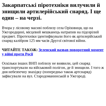
Закарпатські піротехніки вилучили й
знищили артилерійський снаряд. І ще
один – на черзі.
Вчора у лісовому масиві поблизу села Оріховиця, що на
Ужгородщині, місцевий мешканець натрапив на підозрілий
предмет. Піротехніки ідентифікували його як артилерійський
снаряд калібром 125 мм часів Другої світової війни.
ЧИТАЙТЕ ТАКОЖ:
Зеленский назвав поворотний момент
у війні проти Росії
Оскільки інших ВНП поблизу не виявили, цей снаряд
транспортували на військовий полігон, де й знищили. І того ж
дня небезпечну знахідку (попередньо також артснаряд)
зафіксували на вул. Стародоманинській в Ужгороді.