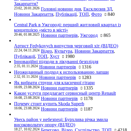
Закарпаття?
23:02, 20.01.2026
Головні новини дня
,
Ексклюзив ЗД
,
Новини Закарпаття
,
Публікації
,
ТОП
,
Фото
840
Central Park в Ужгороді: перший житловий квартал із
концепцією «місто в місті»
20:46, 01.08.2025
Новини партнерів
,
Ужгород
865
Артист Fedykovych випустив черговий хіт (ВІДЕО)
22:24, 04.11.2024
Відео
,
Культура
,
Новини Закарпаття
,
Публікації
,
ТОП
,
Хуст
1980
Інноваційні підходи в лікуванні безпліддя
2:35, 01.11.2024
Новини партнерів
1316
Неожиданный подход к использованию лапши
2:32, 01.11.2024
Новини партнерів
1283
Як вибрати струни для класичної гітари
16:09, 23.08.2024
Новини партнерів
1335
Какие услуги предлагает сервисный центр Renault
16:08, 23.08.2024
Новини партнерів
1178
Почему стоит купить Skoda Superb
16:06, 23.08.2024
Новини партнерів
1187
Увесь район у небезпеці: Бурхлива річка змила
високовольтну опору (ВІДЕО)
18:27, 10.02.2024
Берегово
,
Відео
,
Суспільство
,
ТОП
4218