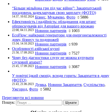
“Більше мільйона грн під час війни”: Закарпатський
посадовець задекларував свою зарплату (ФОТО)
14:37, 10.02.2024
Бізнес
,
Мукачево
,
Фото
5886
Ефективність і надійність: обладнання для штанг
обприскувачів від Agroplast для вашого врожаю
22:08, 04.11.2023
Новини партнерів
1003
EcoFlow: найкращі генератори для енергонезалежності
дому, бізнесу та подорожей
15:34, 14.10.2023
Новини партнерів
939
Особливості азійської кухні
21:50, 17.09.2023
Новини партнерів
7527
Чому без діагностики слуху не можна купувати
слуховий апарат?
21:45, 17.09.2023
Новини партнерів
3087
У повітрі їдкий сморід, всюди горить: Закарпаття в диму
(ФОТО)
21:43, 21.06.2023
Думка
,
Новини Закарпаття
,
Суспільство
,
Ужгород
,
Фото
5882
Переглянути всі новини
Пошук: