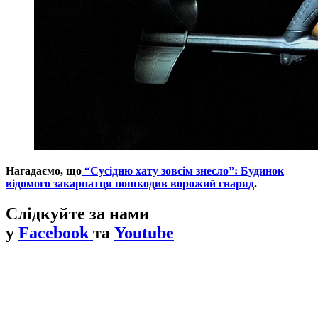
Нагадаємо, що
“Сусідню хату зовсім знесло”: Будинок
відомого закарпатця пошкодив ворожий снаряд
.
Слідкуйте за нами
у
Facebook
та
Youtube