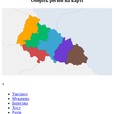
Оберіть регіон на карті
+
Ужгород
Мукачево
Берегово
Хуст
Рахів