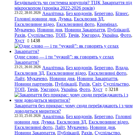
Бездіяльність чи системна корупція? ТЦК Закарпаття під
мікроскопом (хроніка 2022-2026 років)
23:22, 28.01.2026
Аналітика
,
Без кордонів
,
Берегово
,
Бізнес
,
Головні новини дня
,
Думка
,
Ексклюзив ЗД
,
Ексклюзивне відео
,
Ексклюзивні фото
,
Кримінал
,
Мукачево
,
Новини дня
,
Новини Закарпаття
,
Публікації
,
Рахів
,
Суспільство
,
ТОП
,
Тячів
,
Ужгород
,
Україна
,
Фото
,
Хуст
1438
Одне слово — і ти “чужий”: як говорять у селах
Закарпаття?
23:21, 26.01.2026
Аналітика
,
Без кордонів
,
Берегово
,
Влада
,
Ексклюзив ЗД
,
Ексклюзивне відео
,
Ексклюзивні фото
,
Лайт
,
Мукачево
,
Новини дня
,
Новини Закарпаття
,
Новини партнерів
,
Публікації
,
Рахів
,
Світ
,
Суспільство
,
ТОП
,
Тячів
,
Ужгород
,
Україна
,
Фото
,
Хуст
3218
Закарпаття без прикрас: чому сюди переїжджають і з чим
доводиться миритися?
22:33, 25.01.2026
Аналітика
,
Без кордонів
,
Берегово
,
Головні
новини дня
,
Думка
,
Ексклюзив ЗД
,
Ексклюзивне відео
,
Ексклюзивні фото
,
Лайт
,
Мукачево
,
Новини дня
,
Новини Закарпаття
,
Публікації
,
Рахів
,
Суспільство
,