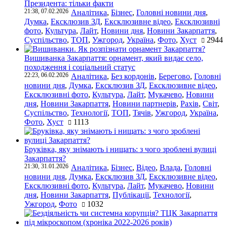
Президента: тільки факти
21:38, 07.02.2026
Аналітика
,
Бізнес
,
Головні новини дня
,
Думка
,
Ексклюзив ЗД
,
Ексклюзивне відео
,
Ексклюзивні
фото
,
Культура
,
Лайт
,
Новини дня
,
Новини Закарпаття
,
Суспільство
,
ТОП
,
Ужгород
,
Україна
,
Фото
,
Хуст
2944
Вишиванка Закарпаття: орнамент, який видає село,
походження і соціальний статус
22:23, 06.02.2026
Аналітика
,
Без кордонів
,
Берегово
,
Головні
новини дня
,
Думка
,
Ексклюзив ЗД
,
Ексклюзивне відео
,
Ексклюзивні фото
,
Культура
,
Лайт
,
Мукачево
,
Новини
дня
,
Новини Закарпаття
,
Новини партнерів
,
Рахів
,
Світ
,
Суспільство
,
Технології
,
ТОП
,
Тячів
,
Ужгород
,
Україна
,
Фото
,
Хуст
1113
Бруківка, яку знімають і нищать: з чого зроблені вулиці
Закарпаття?
21:30, 31.01.2026
Аналітика
,
Бізнес
,
Відео
,
Влада
,
Головні
новини дня
,
Думка
,
Ексклюзив ЗД
,
Ексклюзивне відео
,
Ексклюзивні фото
,
Культура
,
Лайт
,
Мукачево
,
Новини
дня
,
Новини Закарпаття
,
Публікації
,
Технології
,
Ужгород
,
Фото
1032