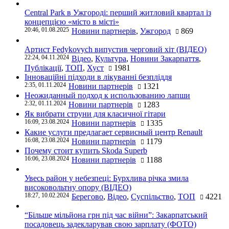
Central Park в Ужгороді: перший житловий квартал із
концепцією «місто в місті»
20:46, 01.08.2025
Новини партнерів
,
Ужгород
869
Артист Fedykovych випустив черговий хіт (ВІДЕО)
22:24, 04.11.2024
Відео
,
Культура
,
Новини Закарпаття
,
Публікації
,
ТОП
,
Хуст
1981
Інноваційні підходи в лікуванні безпліддя
2:35, 01.11.2024
Новини партнерів
1321
Неожиданный подход к использованию лапши
2:32, 01.11.2024
Новини партнерів
1283
Як вибрати струни для класичної гітари
16:09, 23.08.2024
Новини партнерів
1335
Какие услуги предлагает сервисный центр Renault
16:08, 23.08.2024
Новини партнерів
1179
Почему стоит купить Skoda Superb
16:06, 23.08.2024
Новини партнерів
1188
Увесь район у небезпеці: Бурхлива річка змила
високовольтну опору (ВІДЕО)
18:27, 10.02.2024
Берегово
,
Відео
,
Суспільство
,
ТОП
4221
“Більше мільйона грн під час війни”: Закарпатський
посадовець задекларував свою зарплату (ФОТО)