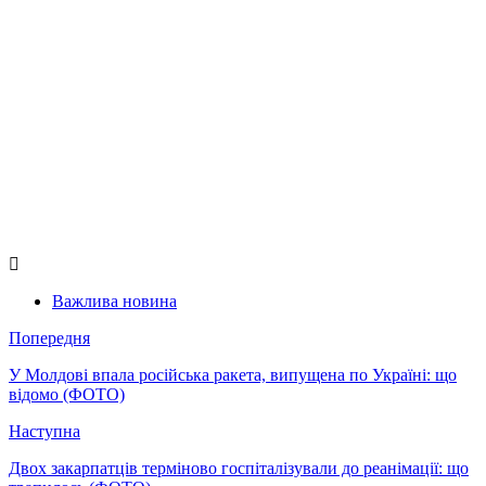
Важлива новина
Попередня
У Молдові впала російська ракета, випущена по Україні: що
відомо (ФОТО)
Наступна
Двох закарпатців терміново госпіталізували до реанімації: що