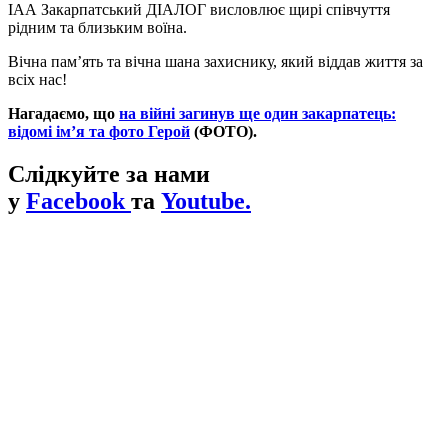
ІАА Закарпатський ДІАЛОГ висловлює щирі співчуття
рідним та близьким воїна.
Вічна пам’ять та вічна шана захиснику, який віддав життя за
всіх нас!
Нагадаємо, що
на війні загинув ще один закарпатець:
відомі ім’я та фото Герой
(ФОТО).
Слідкуйте за нами
у
Facebook
та
Youtube.