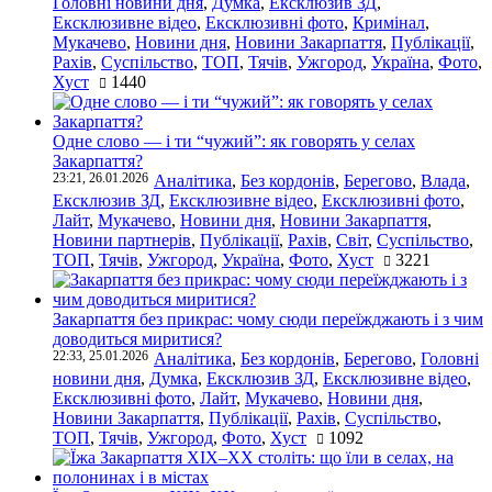
Головні новини дня
,
Думка
,
Ексклюзив ЗД
,
Ексклюзивне відео
,
Ексклюзивні фото
,
Кримінал
,
Мукачево
,
Новини дня
,
Новини Закарпаття
,
Публікації
,
Рахів
,
Суспільство
,
ТОП
,
Тячів
,
Ужгород
,
Україна
,
Фото
,
Хуст
1440
Одне слово — і ти “чужий”: як говорять у селах
Закарпаття?
23:21, 26.01.2026
Аналітика
,
Без кордонів
,
Берегово
,
Влада
,
Ексклюзив ЗД
,
Ексклюзивне відео
,
Ексклюзивні фото
,
Лайт
,
Мукачево
,
Новини дня
,
Новини Закарпаття
,
Новини партнерів
,
Публікації
,
Рахів
,
Світ
,
Суспільство
,
ТОП
,
Тячів
,
Ужгород
,
Україна
,
Фото
,
Хуст
3221
Закарпаття без прикрас: чому сюди переїжджають і з чим
доводиться миритися?
22:33, 25.01.2026
Аналітика
,
Без кордонів
,
Берегово
,
Головні
новини дня
,
Думка
,
Ексклюзив ЗД
,
Ексклюзивне відео
,
Ексклюзивні фото
,
Лайт
,
Мукачево
,
Новини дня
,
Новини Закарпаття
,
Публікації
,
Рахів
,
Суспільство
,
ТОП
,
Тячів
,
Ужгород
,
Фото
,
Хуст
1092