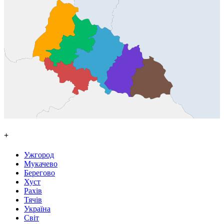
+
Ужгород
Мукачево
Берегово
Хуст
Рахів
Тячів
Україна
Світ