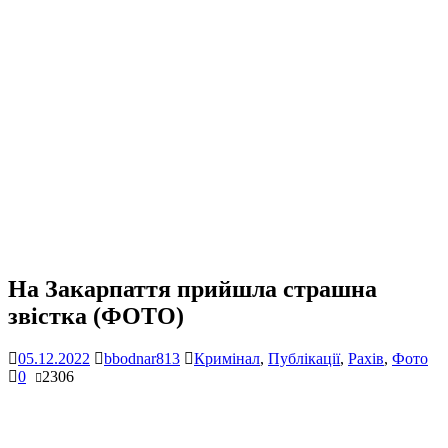
На Закарпаття прийшла страшна
звістка (ФОТО)
05.12.2022
bbodnar813
Кримінал
,
Публікації
,
Рахів
,
Фото
0
2306