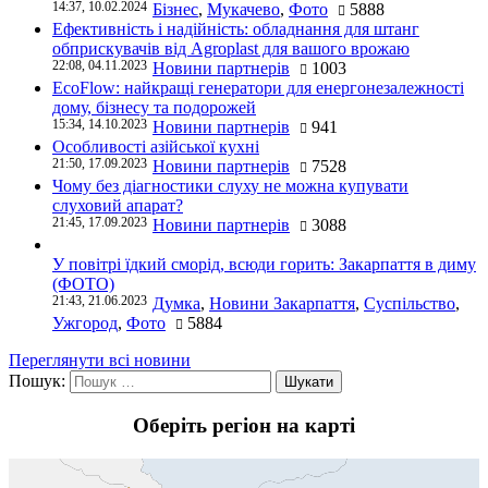
14:37, 10.02.2024
Бізнес
,
Мукачево
,
Фото
5888
Ефективність і надійність: обладнання для штанг
обприскувачів від Agroplast для вашого врожаю
22:08, 04.11.2023
Новини партнерів
1003
EcoFlow: найкращі генератори для енергонезалежності
дому, бізнесу та подорожей
15:34, 14.10.2023
Новини партнерів
941
Особливості азійської кухні
21:50, 17.09.2023
Новини партнерів
7528
Чому без діагностики слуху не можна купувати
слуховий апарат?
21:45, 17.09.2023
Новини партнерів
3088
У повітрі їдкий сморід, всюди горить: Закарпаття в диму
(ФОТО)
21:43, 21.06.2023
Думка
,
Новини Закарпаття
,
Суспільство
,
Ужгород
,
Фото
5884
Переглянути всі новини
Пошук:
Оберіть регіон на карті