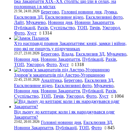
Їжа Закарпаття ХІХ–ХХ століть: що їли в селах, на
полонинах і в містах
21:50, 24.01.2026
Берегово
,
Головні новини дня
,
Думка
,
Ексклюзив ЗД
,
Ексклюзивне відео
,
Ексклюзивні фото
,
Лайт
,
Мукачево
,
Новини дня
,
Новини Закарпаття
,
Публікації
,
Рахів
,
Суспільство
,
ТОП
,
Тячів
,
Ужгород
,
Фото
,
Хуст
1314
Хто насправді правив Закарпаттям: князі, замки і війни,
про які не пишуть у підручниках
23:27, 23.01.2026
Берегово
,
Влада
,
Ексклюзив ЗД
,
Мукачево
,
Новини дня
,
Новини Закарпаття
,
Публікації
,
Рахів
,
ТОП
,
Ужгород
,
Фото
,
Хуст
1318
Здоров’я закарпатців під Австро-Угорщиною
22:45, 23.01.2026
Аналітика
,
Берегово
,
Ексклюзив ЗД
,
Ексклюзивне відео
,
Ексклюзивні фото
,
Мукачево
,
Новини дня
,
Новини Закарпаття
,
Публікації
,
Рахів
,
Суспільство
,
ТОП
,
Тячів
,
Ужгород
,
Фото
,
Хуст
1004
Від льону до кептаря: коли і як народжувався одяг
Закарпаття?
23:02, 20.01.2026
Головні новини дня
,
Ексклюзив ЗД
,
Новини Закарпаття
,
Публікації
,
ТОП
,
Фото
845