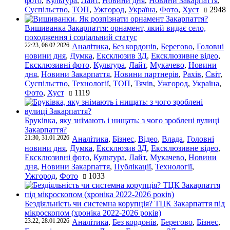
фото
,
Культура
,
Лайт
,
Новини дня
,
Новини Закарпаття
,
Суспільство
,
ТОП
,
Ужгород
,
Україна
,
Фото
,
Хуст
2948
Вишиванка Закарпаття: орнамент, який видає село,
походження і соціальний статус
22:23, 06.02.2026
Аналітика
,
Без кордонів
,
Берегово
,
Головні
новини дня
,
Думка
,
Ексклюзив ЗД
,
Ексклюзивне відео
,
Ексклюзивні фото
,
Культура
,
Лайт
,
Мукачево
,
Новини
дня
,
Новини Закарпаття
,
Новини партнерів
,
Рахів
,
Світ
,
Суспільство
,
Технології
,
ТОП
,
Тячів
,
Ужгород
,
Україна
,
Фото
,
Хуст
1119
Бруківка, яку знімають і нищать: з чого зроблені вулиці
Закарпаття?
21:30, 31.01.2026
Аналітика
,
Бізнес
,
Відео
,
Влада
,
Головні
новини дня
,
Думка
,
Ексклюзив ЗД
,
Ексклюзивне відео
,
Ексклюзивні фото
,
Культура
,
Лайт
,
Мукачево
,
Новини
дня
,
Новини Закарпаття
,
Публікації
,
Технології
,
Ужгород
,
Фото
1033
Бездіяльність чи системна корупція? ТЦК Закарпаття під
мікроскопом (хроніка 2022-2026 років)
23:22, 28.01.2026
Аналітика
,
Без кордонів
,
Берегово
,
Бізнес
,