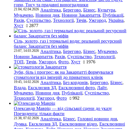
гори, Тису та прадавні виноградники
21:04, 02.04.2026
Аналітика
,
Берегово
,
Бізнес
,
Культура
,
Мукачево
,
Новини дня
,
Новини Закарпаття
,
Публікації
,
Рахів
,
Суспільство
,
Технології
,
Тячів
,
Ужгород
,
Україна
,
Хуст
2877
Сіль, золото, газ і термальні води: реальний ресурсний
баланс Закарпаття без міфів
23:07, 14.03.2026
Аналітика
,
Берегово
,
Бізнес
,
Мукачево
,
Новини Закарпаття
,
Рахів
,
Суспільство
,
Технології
,
ТОП
,
Тячів
,
Ужгород
,
Фото
,
Хуст
1976
Зуби, біль і прогрес: як на Закарпатті формувалася
стоматологія від імперій до приватних клінік
19:45, 14.02.2026
Аналітика
,
Без кордонів
,
Берегово
,
Бізнес
,
Влада
,
Ексклюзив ЗД
,
Ексклюзивні фото
,
Лайт
,
Мукачево
,
Новини дня
,
Публікації
,
Суспільство
,
Технології
,
Ужгород
,
Фото
992
Олександр Мавріц — від сільської сцени до указу
Президента: тільки факти
21:38, 07.02.2026
Аналітика
,
Бізнес
,
Головні новини дня
,
Думка
,
Ексклюзив ЗД
,
Ексклюзивне відео
,
Ексклюзивні