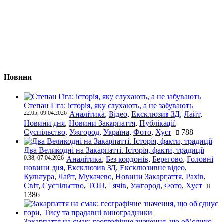
Новини
Степан Гіга: історія, яку слухають, а не забувають
22:05, 09.04.2026
Аналітика
,
Відео
,
Ексклюзив ЗД
,
Лайт
,
Новини дня
,
Новини Закарпаття
,
Публікації
,
Суспільство
,
Ужгород
,
Україна
,
Фото
,
Хуст
788
Два Великодні на Закарпатті. Історія, факти, традиції
0:38, 07.04.2026
Аналітика
,
Без кордонів
,
Берегово
,
Головні
новини дня
,
Ексклюзив ЗД
,
Ексклюзивне відео
,
Культура
,
Лайт
,
Мукачево
,
Новини Закарпаття
,
Рахів
,
Світ
,
Суспільство
,
ТОП
,
Тячів
,
Ужгород
,
Фото
,
Хуст
1386
Закарпаття на смак: географічне значення, що об’єднує