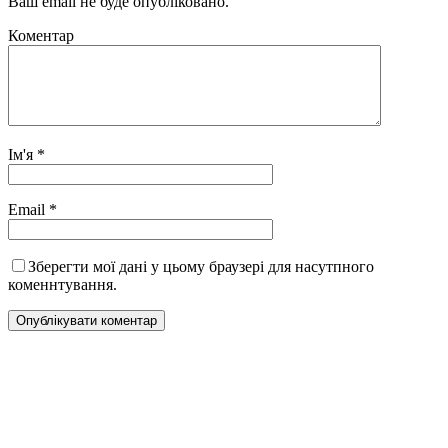
Ваш email не буде опубліковано.
Коментар
Ім'я
*
Email
*
Зберегти мої дані у цьому браузері для насутпного
коменнтування.