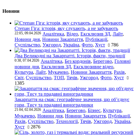
Новини
Степан Гіга: історія, яку слухають, а не забувають
22:05, 09.04.2026
Аналітика
,
Відео
,
Ексклюзив ЗД
,
Лайт
,
Новини дня
,
Новини Закарпаття
,
Публікації
,
Суспільство
,
Ужгород
,
Україна
,
Фото
,
Хуст
786
Два Великодні на Закарпатті. Історія, факти, традиції
0:38, 07.04.2026
Аналітика
,
Без кордонів
,
Берегово
,
Головні
новини дня
,
Ексклюзив ЗД
,
Ексклюзивне відео
,
Культура
,
Лайт
,
Мукачево
,
Новини Закарпаття
,
Рахів
,
Світ
,
Суспільство
,
ТОП
,
Тячів
,
Ужгород
,
Фото
,
Хуст
1385
Закарпаття на смак: географічне значення, що об’єднує
гори, Тису та прадавні виноградники
21:04, 02.04.2026
Аналітика
,
Берегово
,
Бізнес
,
Культура
,
Мукачево
,
Новини дня
,
Новини Закарпаття
,
Публікації
,
Рахів
,
Суспільство
,
Технології
,
Тячів
,
Ужгород
,
Україна
,
Хуст
2876