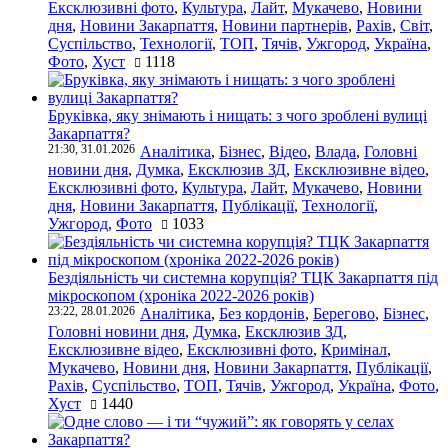
Ексклюзивні фото
,
Культура
,
Лайт
,
Мукачево
,
Новини
дня
,
Новини Закарпаття
,
Новини партнерів
,
Рахів
,
Світ
,
Суспільство
,
Технології
,
ТОП
,
Тячів
,
Ужгород
,
Україна
,
Фото
,
Хуст
1118
Бруківка, яку знімають і нищать: з чого зроблені вулиці
Закарпаття?
21:30, 31.01.2026
Аналітика
,
Бізнес
,
Відео
,
Влада
,
Головні
новини дня
,
Думка
,
Ексклюзив ЗД
,
Ексклюзивне відео
,
Ексклюзивні фото
,
Культура
,
Лайт
,
Мукачево
,
Новини
дня
,
Новини Закарпаття
,
Публікації
,
Технології
,
Ужгород
,
Фото
1033
Бездіяльність чи системна корупція? ТЦК Закарпаття під
мікроскопом (хроніка 2022-2026 років)
23:22, 28.01.2026
Аналітика
,
Без кордонів
,
Берегово
,
Бізнес
,
Головні новини дня
,
Думка
,
Ексклюзив ЗД
,
Ексклюзивне відео
,
Ексклюзивні фото
,
Кримінал
,
Мукачево
,
Новини дня
,
Новини Закарпаття
,
Публікації
,
Рахів
,
Суспільство
,
ТОП
,
Тячів
,
Ужгород
,
Україна
,
Фото
,
Хуст
1440