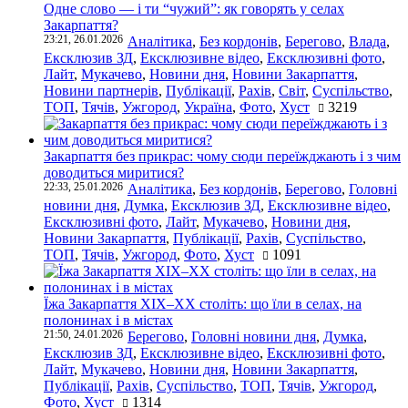
Одне слово — і ти “чужий”: як говорять у селах
Закарпаття?
23:21, 26.01.2026
Аналітика
,
Без кордонів
,
Берегово
,
Влада
,
Ексклюзив ЗД
,
Ексклюзивне відео
,
Ексклюзивні фото
,
Лайт
,
Мукачево
,
Новини дня
,
Новини Закарпаття
,
Новини партнерів
,
Публікації
,
Рахів
,
Світ
,
Суспільство
,
ТОП
,
Тячів
,
Ужгород
,
Україна
,
Фото
,
Хуст
3219
Закарпаття без прикрас: чому сюди переїжджають і з чим
доводиться миритися?
22:33, 25.01.2026
Аналітика
,
Без кордонів
,
Берегово
,
Головні
новини дня
,
Думка
,
Ексклюзив ЗД
,
Ексклюзивне відео
,
Ексклюзивні фото
,
Лайт
,
Мукачево
,
Новини дня
,
Новини Закарпаття
,
Публікації
,
Рахів
,
Суспільство
,
ТОП
,
Тячів
,
Ужгород
,
Фото
,
Хуст
1091
Їжа Закарпаття ХІХ–ХХ століть: що їли в селах, на
полонинах і в містах
21:50, 24.01.2026
Берегово
,
Головні новини дня
,
Думка
,
Ексклюзив ЗД
,
Ексклюзивне відео
,
Ексклюзивні фото
,
Лайт
,
Мукачево
,
Новини дня
,
Новини Закарпаття
,
Публікації
,
Рахів
,
Суспільство
,
ТОП
,
Тячів
,
Ужгород
,
Фото
,
Хуст
1314