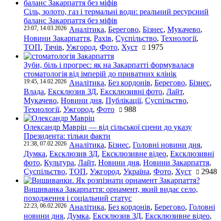
Сіль, золото, газ і термальні води: реальний ресурсний
баланс Закарпаття без міфів
23:07, 14.03.2026
Аналітика
,
Берегово
,
Бізнес
,
Мукачево
,
Новини Закарпаття
,
Рахів
,
Суспільство
,
Технології
,
ТОП
,
Тячів
,
Ужгород
,
Фото
,
Хуст
1975
Зуби, біль і прогрес: як на Закарпатті формувалася
стоматологія від імперій до приватних клінік
19:45, 14.02.2026
Аналітика
,
Без кордонів
,
Берегово
,
Бізнес
,
Влада
,
Ексклюзив ЗД
,
Ексклюзивні фото
,
Лайт
,
Мукачево
,
Новини дня
,
Публікації
,
Суспільство
,
Технології
,
Ужгород
,
Фото
988
Олександр Мавріц — від сільської сцени до указу
Президента: тільки факти
21:38, 07.02.2026
Аналітика
,
Бізнес
,
Головні новини дня
,
Думка
,
Ексклюзив ЗД
,
Ексклюзивне відео
,
Ексклюзивні
фото
,
Культура
,
Лайт
,
Новини дня
,
Новини Закарпаття
,
Суспільство
,
ТОП
,
Ужгород
,
Україна
,
Фото
,
Хуст
2948
Вишиванка Закарпаття: орнамент, який видає село,
походження і соціальний статус
22:23, 06.02.2026
Аналітика
,
Без кордонів
,
Берегово
,
Головні
новини дня
,
Думка
,
Ексклюзив ЗД
,
Ексклюзивне відео
,