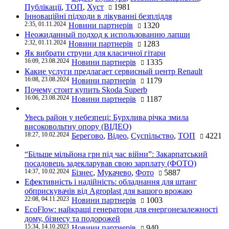
Публікації
,
ТОП
,
Хуст
1981
Інноваційні підходи в лікуванні безпліддя
2:35, 01.11.2024
Новини партнерів
1320
Неожиданный подход к использованию лапши
2:32, 01.11.2024
Новини партнерів
1283
Як вибрати струни для класичної гітари
16:09, 23.08.2024
Новини партнерів
1335
Какие услуги предлагает сервисный центр Renault
16:08, 23.08.2024
Новини партнерів
1179
Почему стоит купить Skoda Superb
16:06, 23.08.2024
Новини партнерів
1187
Увесь район у небезпеці: Бурхлива річка змила
високовольтну опору (ВІДЕО)
18:27, 10.02.2024
Берегово
,
Відео
,
Суспільство
,
ТОП
4221
“Більше мільйона грн під час війни”: Закарпатський
посадовець задекларував свою зарплату (ФОТО)
14:37, 10.02.2024
Бізнес
,
Мукачево
,
Фото
5887
Ефективність і надійність: обладнання для штанг
обприскувачів від Agroplast для вашого врожаю
22:08, 04.11.2023
Новини партнерів
1003
EcoFlow: найкращі генератори для енергонезалежності
дому, бізнесу та подорожей
15:34, 14.10.2023
Новини партнерів
940