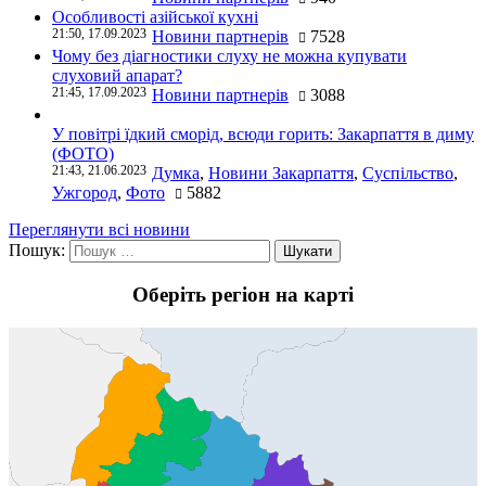
Особливості азійської кухні
21:50, 17.09.2023
Новини партнерів
7528
Чому без діагностики слуху не можна купувати
слуховий апарат?
21:45, 17.09.2023
Новини партнерів
3088
У повітрі їдкий сморід, всюди горить: Закарпаття в диму
(ФОТО)
21:43, 21.06.2023
Думка
,
Новини Закарпаття
,
Суспільство
,
Ужгород
,
Фото
5882
Переглянути всі новини
Пошук:
Оберіть регіон на карті