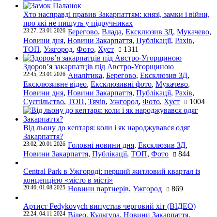
Хто насправді правив Закарпаттям: князі, замки і війни,
про які не пишуть у підручниках
23:27, 23.01.2026
Берегово
,
Влада
,
Ексклюзив ЗД
,
Мукачево
,
Новини дня
,
Новини Закарпаття
,
Публікації
,
Рахів
,
ТОП
,
Ужгород
,
Фото
,
Хуст
1311
Здоров’я закарпатців під Австро-Угорщиною
22:45, 23.01.2026
Аналітика
,
Берегово
,
Ексклюзив ЗД
,
Ексклюзивне відео
,
Ексклюзивні фото
,
Мукачево
,
Новини дня
,
Новини Закарпаття
,
Публікації
,
Рахів
,
Суспільство
,
ТОП
,
Тячів
,
Ужгород
,
Фото
,
Хуст
1004
Від льону до кептаря: коли і як народжувався одяг
Закарпаття?
23:02, 20.01.2026
Головні новини дня
,
Ексклюзив ЗД
,
Новини Закарпаття
,
Публікації
,
ТОП
,
Фото
844
Central Park в Ужгороді: перший житловий квартал із
концепцією «місто в місті»
20:46, 01.08.2025
Новини партнерів
,
Ужгород
869
Артист Fedykovych випустив черговий хіт (ВІДЕО)
22:24, 04.11.2024
Відео
,
Культура
,
Новини Закарпаття
,