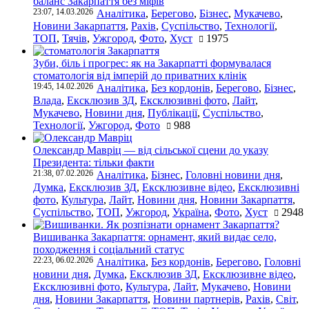
баланс Закарпаття без міфів
23:07, 14.03.2026
Аналітика
,
Берегово
,
Бізнес
,
Мукачево
,
Новини Закарпаття
,
Рахів
,
Суспільство
,
Технології
,
ТОП
,
Тячів
,
Ужгород
,
Фото
,
Хуст
1975
Зуби, біль і прогрес: як на Закарпатті формувалася
стоматологія від імперій до приватних клінік
19:45, 14.02.2026
Аналітика
,
Без кордонів
,
Берегово
,
Бізнес
,
Влада
,
Ексклюзив ЗД
,
Ексклюзивні фото
,
Лайт
,
Мукачево
,
Новини дня
,
Публікації
,
Суспільство
,
Технології
,
Ужгород
,
Фото
988
Олександр Мавріц — від сільської сцени до указу
Президента: тільки факти
21:38, 07.02.2026
Аналітика
,
Бізнес
,
Головні новини дня
,
Думка
,
Ексклюзив ЗД
,
Ексклюзивне відео
,
Ексклюзивні
фото
,
Культура
,
Лайт
,
Новини дня
,
Новини Закарпаття
,
Суспільство
,
ТОП
,
Ужгород
,
Україна
,
Фото
,
Хуст
2948
Вишиванка Закарпаття: орнамент, який видає село,
походження і соціальний статус
22:23, 06.02.2026
Аналітика
,
Без кордонів
,
Берегово
,
Головні
новини дня
,
Думка
,
Ексклюзив ЗД
,
Ексклюзивне відео
,
Ексклюзивні фото
,
Культура
,
Лайт
,
Мукачево
,
Новини
дня
,
Новини Закарпаття
,
Новини партнерів
,
Рахів
,
Світ
,