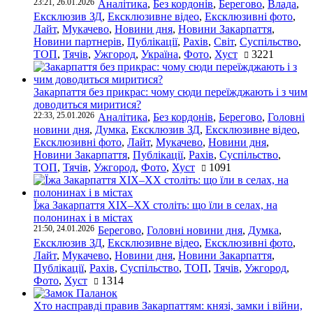
23:21, 26.01.2026
Аналітика
,
Без кордонів
,
Берегово
,
Влада
,
Ексклюзив ЗД
,
Ексклюзивне відео
,
Ексклюзивні фото
,
Лайт
,
Мукачево
,
Новини дня
,
Новини Закарпаття
,
Новини партнерів
,
Публікації
,
Рахів
,
Світ
,
Суспільство
,
ТОП
,
Тячів
,
Ужгород
,
Україна
,
Фото
,
Хуст
3221
Закарпаття без прикрас: чому сюди переїжджають і з чим
доводиться миритися?
22:33, 25.01.2026
Аналітика
,
Без кордонів
,
Берегово
,
Головні
новини дня
,
Думка
,
Ексклюзив ЗД
,
Ексклюзивне відео
,
Ексклюзивні фото
,
Лайт
,
Мукачево
,
Новини дня
,
Новини Закарпаття
,
Публікації
,
Рахів
,
Суспільство
,
ТОП
,
Тячів
,
Ужгород
,
Фото
,
Хуст
1091
Їжа Закарпаття ХІХ–ХХ століть: що їли в селах, на
полонинах і в містах
21:50, 24.01.2026
Берегово
,
Головні новини дня
,
Думка
,
Ексклюзив ЗД
,
Ексклюзивне відео
,
Ексклюзивні фото
,
Лайт
,
Мукачево
,
Новини дня
,
Новини Закарпаття
,
Публікації
,
Рахів
,
Суспільство
,
ТОП
,
Тячів
,
Ужгород
,
Фото
,
Хуст
1314
Хто насправді правив Закарпаттям: князі, замки і війни,