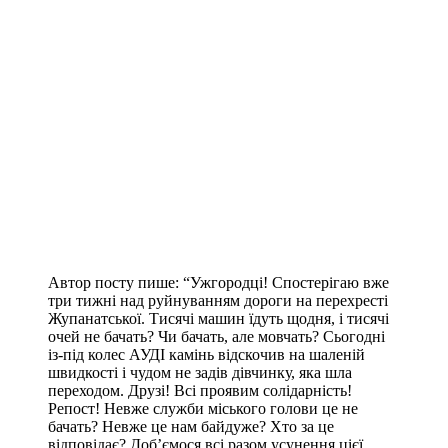
Автор посту пише: “Ужгородці! Спостерігаю вже
три тижні над руйнуванням дороги на перехресті
Жупанатської. Тисячі машин їдуть щодня, і тисячі
очей не бачать? Чи бачать, але мовчать? Сьогодні
із-під колес АУДІ камінь відскочив на шаленій
швидкості і чудом не задів дівчинку, яка шла
переходом. Друзі! Всі проявим солідарність!
Репост! Невже служби міського голови це не
бачать? Невже це нам байдуже? Хто за це
відповідає? Доб’ємося всі разом усунення цієї