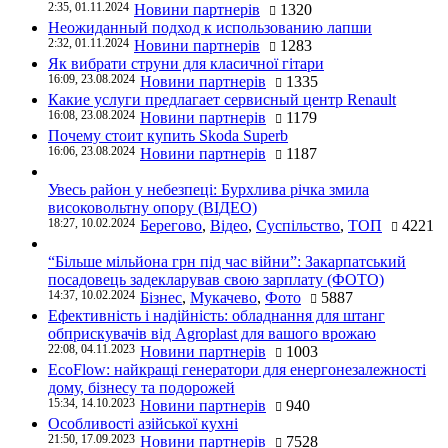
2:35, 01.11.2024
Новини партнерів
1320
Неожиданный подход к использованию лапши
2:32, 01.11.2024
Новини партнерів
1283
Як вибрати струни для класичної гітари
16:09, 23.08.2024
Новини партнерів
1335
Какие услуги предлагает сервисный центр Renault
16:08, 23.08.2024
Новини партнерів
1179
Почему стоит купить Skoda Superb
16:06, 23.08.2024
Новини партнерів
1187
Увесь район у небезпеці: Бурхлива річка змила
високовольтну опору (ВІДЕО)
18:27, 10.02.2024
Берегово
,
Відео
,
Суспільство
,
ТОП
4221
“Більше мільйона грн під час війни”: Закарпатський
посадовець задекларував свою зарплату (ФОТО)
14:37, 10.02.2024
Бізнес
,
Мукачево
,
Фото
5887
Ефективність і надійність: обладнання для штанг
обприскувачів від Agroplast для вашого врожаю
22:08, 04.11.2023
Новини партнерів
1003
EcoFlow: найкращі генератори для енергонезалежності
дому, бізнесу та подорожей
15:34, 14.10.2023
Новини партнерів
940
Особливості азійської кухні
21:50, 17.09.2023
Новини партнерів
7528