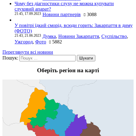
Чому без діагностики слуху не можна купувати
слуховий апарат?
21:45, 17.09.2023
Новини партнерів
3088
У повітрі їдкий сморід, всюди горить: Закарпаття в диму
(ФОТО)
21:43, 21.06.2023
Думка
,
Новини Закарпаття
,
Суспільство
,
Ужгород
,
Фото
5882
Переглянути всі новини
Пошук:
Оберіть регіон на карті