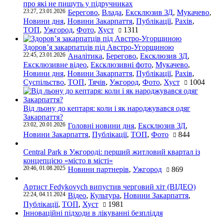
про які не пишуть у підручниках
23:27, 23.01.2026
Берегово
,
Влада
,
Ексклюзив ЗД
,
Мукачево
,
Новини дня
,
Новини Закарпаття
,
Публікації
,
Рахів
,
ТОП
,
Ужгород
,
Фото
,
Хуст
1311
Здоров’я закарпатців під Австро-Угорщиною
22:45, 23.01.2026
Аналітика
,
Берегово
,
Ексклюзив ЗД
,
Ексклюзивне відео
,
Ексклюзивні фото
,
Мукачево
,
Новини дня
,
Новини Закарпаття
,
Публікації
,
Рахів
,
Суспільство
,
ТОП
,
Тячів
,
Ужгород
,
Фото
,
Хуст
1004
Від льону до кептаря: коли і як народжувався одяг
Закарпаття?
23:02, 20.01.2026
Головні новини дня
,
Ексклюзив ЗД
,
Новини Закарпаття
,
Публікації
,
ТОП
,
Фото
844
Central Park в Ужгороді: перший житловий квартал із
концепцією «місто в місті»
20:46, 01.08.2025
Новини партнерів
,
Ужгород
869
Артист Fedykovych випустив черговий хіт (ВІДЕО)
22:24, 04.11.2024
Відео
,
Культура
,
Новини Закарпаття
,
Публікації
,
ТОП
,
Хуст
1981
Інноваційні підходи в лікуванні безпліддя