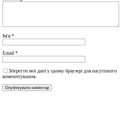
Ім'я
*
Email
*
Зберегти мої дані у цьому браузері для насутпного
коменнтування.