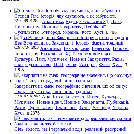
Степан Гіга: історія, яку слухають, а не забувають
22:05, 09.04.2026
Аналітика
,
Відео
,
Ексклюзив ЗД
,
Лайт
,
Новини дня
,
Новини Закарпаття
,
Публікації
,
Суспільство
,
Ужгород
,
Україна
,
Фото
,
Хуст
786
Два Великодні на Закарпатті. Історія, факти, традиції
0:38, 07.04.2026
Аналітика
,
Без кордонів
,
Берегово
,
Головні
новини дня
,
Ексклюзив ЗД
,
Ексклюзивне відео
,
Культура
,
Лайт
,
Мукачево
,
Новини Закарпаття
,
Рахів
,
Світ
,
Суспільство
,
ТОП
,
Тячів
,
Ужгород
,
Фото
,
Хуст
1385
Закарпаття на смак: географічне значення, що об’єднує
гори, Тису та прадавні виноградники
21:04, 02.04.2026
Аналітика
,
Берегово
,
Бізнес
,
Культура
,
Мукачево
,
Новини дня
,
Новини Закарпаття
,
Публікації
,
Рахів
,
Суспільство
,
Технології
,
Тячів
,
Ужгород
,
Україна
,
Хуст
2876
Сіль, золото, газ і термальні води: реальний ресурсний