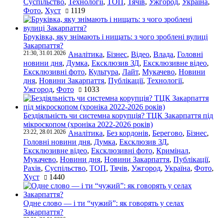
Суспільство
,
Технології
,
ТОП
,
Тячів
,
Ужгород
,
Україна
,
Фото
,
Хуст
1119
Бруківка, яку знімають і нищать: з чого зроблені вулиці
Закарпаття?
21:30, 31.01.2026
Аналітика
,
Бізнес
,
Відео
,
Влада
,
Головні
новини дня
,
Думка
,
Ексклюзив ЗД
,
Ексклюзивне відео
,
Ексклюзивні фото
,
Культура
,
Лайт
,
Мукачево
,
Новини
дня
,
Новини Закарпаття
,
Публікації
,
Технології
,
Ужгород
,
Фото
1033
Бездіяльність чи системна корупція? ТЦК Закарпаття під
мікроскопом (хроніка 2022-2026 років)
23:22, 28.01.2026
Аналітика
,
Без кордонів
,
Берегово
,
Бізнес
,
Головні новини дня
,
Думка
,
Ексклюзив ЗД
,
Ексклюзивне відео
,
Ексклюзивні фото
,
Кримінал
,
Мукачево
,
Новини дня
,
Новини Закарпаття
,
Публікації
,
Рахів
,
Суспільство
,
ТОП
,
Тячів
,
Ужгород
,
Україна
,
Фото
,
Хуст
1440
Одне слово — і ти “чужий”: як говорять у селах
Закарпаття?