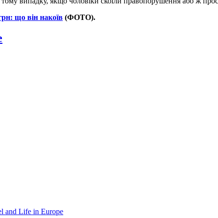
 тому випадку, якщо чоловіки скоїли правопорушення або ж прос
рн: що він накоїв
(ФОТО).
e
el and Life in Europe