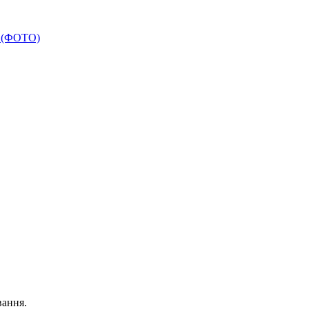
ь (ФОТО)
вання.