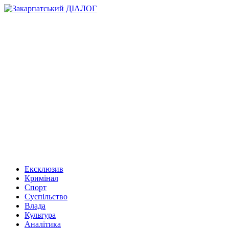
Ексклюзив
Кримінал
Спорт
Суспільство
Влада
Культура
Аналітика