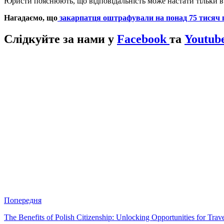
Юристи пояснюють, що відповідальність може настати тільки в
Нагадаємо, що
закарпатця оштрафували на понад 75 тисяч г
Слідкуйте за нами у
Facebook
та
Youtub
Попередня
The Benefits of Polish Citizenship: Unlocking Opportunities for Trav