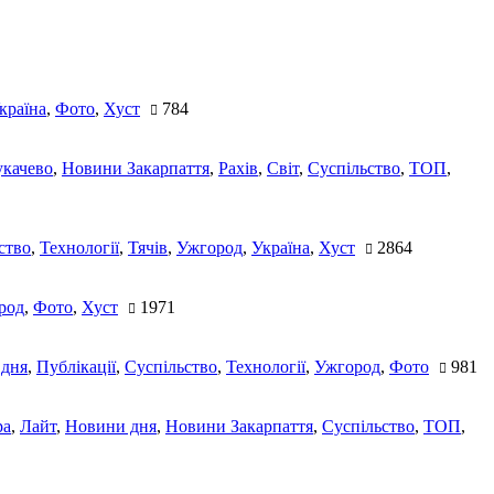
країна
,
Фото
,
Хуст
784
качево
,
Новини Закарпаття
,
Рахів
,
Світ
,
Суспільство
,
ТОП
,
ство
,
Технології
,
Тячів
,
Ужгород
,
Україна
,
Хуст
2864
род
,
Фото
,
Хуст
1971
 дня
,
Публікації
,
Суспільство
,
Технології
,
Ужгород
,
Фото
981
ра
,
Лайт
,
Новини дня
,
Новини Закарпаття
,
Суспільство
,
ТОП
,