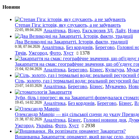
Новини
Степан Гіга: історія, яку слухають, а не забувають
22:05, 09.04.2026
Аналітика
,
Відео
,
Ексклюзив ЗД
,
Лайт
,
Нови
Два Великодні на Закарпатті. Історія, факти, традиції
0:38, 07.04.2026
Аналітика
,
Без кордонів
,
Берегово
,
Головні н
Тячів
,
Ужгород
,
Фото
,
Хуст
1378
Закарпаття на смак: географічне значення, що об’єднує г
21:04, 02.04.2026
Аналітика
,
Берегово
,
Бізнес
,
Культура
,
Мука
Сіль, золото, газ і термальні води: реальний ресурсний ба
23:07, 14.03.2026
Аналітика
,
Берегово
,
Бізнес
,
Мукачево
,
Нови
Зуби, біль і прогрес: як на Закарпатті формувалася стомат
19:45, 14.02.2026
Аналітика
,
Без кордонів
,
Берегово
,
Бізнес
,
В
Олександр Мавріц — від сільської сцени до указу Президе
21:38, 07.02.2026
Аналітика
,
Бізнес
,
Головні новини дня
,
Дум
Ужгород
,
Україна
,
Фото
,
Хуст
2938
Вишиванка Закарпаття: орнамент, який видає село, поход