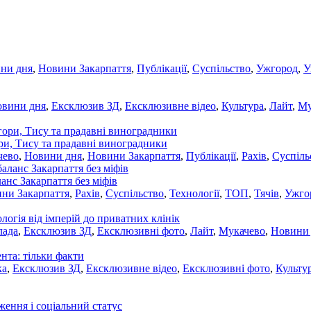
ни дня
,
Новини Закарпаття
,
Публікації
,
Суспільство
,
Ужгород
,
У
овини дня
,
Ексклюзив ЗД
,
Ексклюзивне відео
,
Культура
,
Лайт
,
Му
ори, Тису та прадавні виноградники
чево
,
Новини дня
,
Новини Закарпаття
,
Публікації
,
Рахів
,
Суспіль
ланс Закарпаття без міфів
ни Закарпаття
,
Рахів
,
Суспільство
,
Технології
,
ТОП
,
Тячів
,
Ужго
ологія від імперій до приватних клінік
лада
,
Ексклюзив ЗД
,
Ексклюзивні фото
,
Лайт
,
Мукачево
,
Новини
нта: тільки факти
ка
,
Ексклюзив ЗД
,
Ексклюзивне відео
,
Ексклюзивні фото
,
Культу
ження і соціальний статус