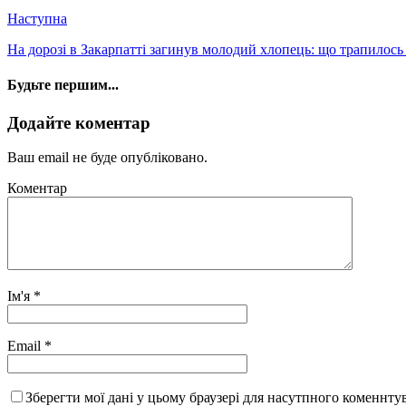
Наступна
На дорозі в Закарпатті загинув молодий хлопець: що трапилос
Будьте першим...
Додайте коментар
Ваш email не буде опубліковано.
Коментар
Ім'я
*
Email
*
Зберегти мої дані у цьому браузері для насутпного коменнту