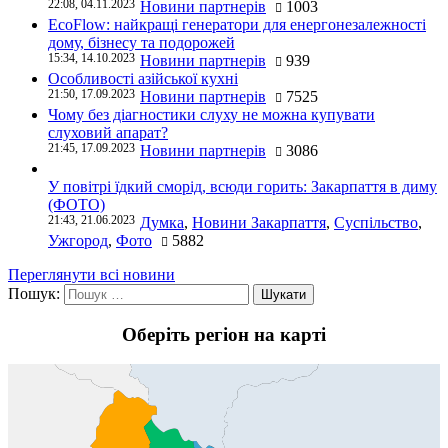
22:08, 04.11.2023
Новини партнерів
1003
EcoFlow: найкращі генератори для енергонезалежності
дому, бізнесу та подорожей
15:34, 14.10.2023
Новини партнерів
939
Особливості азійської кухні
21:50, 17.09.2023
Новини партнерів
7525
Чому без діагностики слуху не можна купувати
слуховий апарат?
21:45, 17.09.2023
Новини партнерів
3086
У повітрі їдкий сморід, всюди горить: Закарпаття в диму
(ФОТО)
21:43, 21.06.2023
Думка
,
Новини Закарпаття
,
Суспільство
,
Ужгород
,
Фото
5882
Переглянути всі новини
Пошук:
Оберіть регіон на карті