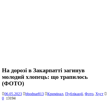
На дорозі в Закарпатті загинув
молодий хлопець: що трапилось
(ФОТО)
06.05.2023
bbodnar813
Кримінал
,
Публікації
,
Фото
,
Хуст
0
3194