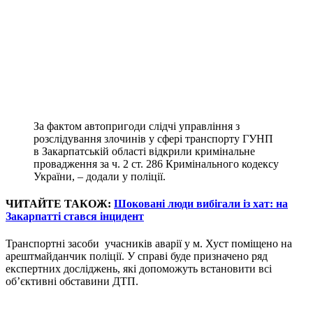
За фактом автопригоди слідчі управління з
розслідування злочинів у сфері транспорту ГУНП
в Закарпатській області відкрили кримінальне
провадження за ч. 2 ст. 286 Кримінального кодексу
України, – додали у поліції.
ЧИТАЙТЕ ТАКОЖ:
Шоковані люди вибігали із хат: на
Закарпатті стався інцидент
Транспортні засоби учасників аварії у м. Хуст поміщено на
арештмайданчик поліції. У справі буде призначено ряд
експертних досліджень, які допоможуть встановити всі
об’єктивні обставини ДТП.