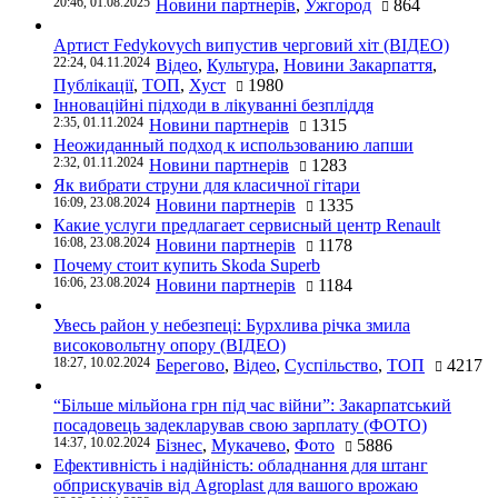
20:46, 01.08.2025
Новини партнерів
,
Ужгород
864
Артист Fedykovych випустив черговий хіт (ВІДЕО)
22:24, 04.11.2024
Відео
,
Культура
,
Новини Закарпаття
,
Публікації
,
ТОП
,
Хуст
1980
Інноваційні підходи в лікуванні безпліддя
2:35, 01.11.2024
Новини партнерів
1315
Неожиданный подход к использованию лапши
2:32, 01.11.2024
Новини партнерів
1283
Як вибрати струни для класичної гітари
16:09, 23.08.2024
Новини партнерів
1335
Какие услуги предлагает сервисный центр Renault
16:08, 23.08.2024
Новини партнерів
1178
Почему стоит купить Skoda Superb
16:06, 23.08.2024
Новини партнерів
1184
Увесь район у небезпеці: Бурхлива річка змила
високовольтну опору (ВІДЕО)
18:27, 10.02.2024
Берегово
,
Відео
,
Суспільство
,
ТОП
4217
“Більше мільйона грн під час війни”: Закарпатський
посадовець задекларував свою зарплату (ФОТО)
14:37, 10.02.2024
Бізнес
,
Мукачево
,
Фото
5886
Ефективність і надійність: обладнання для штанг
обприскувачів від Agroplast для вашого врожаю