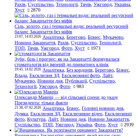
Рахів
,
Суспільство
,
Технології
,
Тячів
,
Ужгород
,
Україна
,
Хуст
2870
Сіль, золото, газ і термальні води: реальний ресурсний
баланс Закарпаття без міфів
23:07, 14.03.2026
Аналітика
,
Берегово
,
Бізнес
,
Мукачево
,
Новини Закарпаття
,
Рахів
,
Суспільство
,
Технології
,
ТОП
,
Тячів
,
Ужгород
,
Фото
,
Хуст
1973
Зуби, біль і прогрес: як на Закарпатті формувалася
стоматологія від імперій до приватних клінік
19:45, 14.02.2026
Аналітика
,
Без кордонів
,
Берегово
,
Бізнес
,
Влада
,
Ексклюзив ЗД
,
Ексклюзивні фото
,
Лайт
,
Мукачево
,
Новини дня
,
Публікації
,
Суспільство
,
Технології
,
Ужгород
,
Фото
983
Олександр Мавріц — від сільської сцени до указу
Президента: тільки факти
21:38, 07.02.2026
Аналітика
,
Бізнес
,
Головні новини дня
,
Думка
,
Ексклюзив ЗД
,
Ексклюзивне відео
,
Ексклюзивні
фото
,
Культура
,
Лайт
,
Новини дня
,
Новини Закарпаття
,
Суспільство
,
ТОП
,
Ужгород
,
Україна
,
Фото
,
Хуст
2939
Вишиванка Закарпаття: орнамент, який видає село,