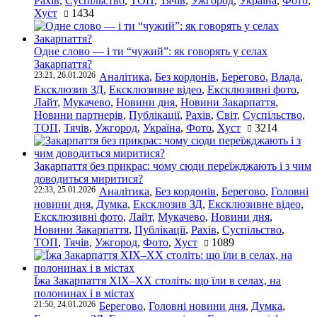
Рахів
,
Суспільство
,
ТОП
,
Тячів
,
Ужгород
,
Україна
,
Фото
,
Хуст
1434
Одне слово — і ти “чужий”: як говорять у селах
Закарпаття?
23:21, 26.01.2026
Аналітика
,
Без кордонів
,
Берегово
,
Влада
,
Ексклюзив ЗД
,
Ексклюзивне відео
,
Ексклюзивні фото
,
Лайт
,
Мукачево
,
Новини дня
,
Новини Закарпаття
,
Новини партнерів
,
Публікації
,
Рахів
,
Світ
,
Суспільство
,
ТОП
,
Тячів
,
Ужгород
,
Україна
,
Фото
,
Хуст
3214
Закарпаття без прикрас: чому сюди переїжджають і з чим
доводиться миритися?
22:33, 25.01.2026
Аналітика
,
Без кордонів
,
Берегово
,
Головні
новини дня
,
Думка
,
Ексклюзив ЗД
,
Ексклюзивне відео
,
Ексклюзивні фото
,
Лайт
,
Мукачево
,
Новини дня
,
Новини Закарпаття
,
Публікації
,
Рахів
,
Суспільство
,
ТОП
,
Тячів
,
Ужгород
,
Фото
,
Хуст
1089
Їжа Закарпаття ХІХ–ХХ століть: що їли в селах, на
полонинах і в містах
21:50, 24.01.2026
Берегово
,
Головні новини дня
,
Думка
,