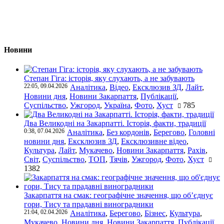
Новини
Степан Гіга: історія, яку слухають, а не забувають
22:05, 09.04.2026
Аналітика
,
Відео
,
Ексклюзив ЗД
,
Лайт
,
Новини дня
,
Новини Закарпаття
,
Публікації
,
Суспільство
,
Ужгород
,
Україна
,
Фото
,
Хуст
785
Два Великодні на Закарпатті. Історія, факти, традиції
0:38, 07.04.2026
Аналітика
,
Без кордонів
,
Берегово
,
Головні
новини дня
,
Ексклюзив ЗД
,
Ексклюзивне відео
,
Культура
,
Лайт
,
Мукачево
,
Новини Закарпаття
,
Рахів
,
Світ
,
Суспільство
,
ТОП
,
Тячів
,
Ужгород
,
Фото
,
Хуст
1382
Закарпаття на смак: географічне значення, що об’єднує
гори, Тису та прадавні виноградники
21:04, 02.04.2026
Аналітика
,
Берегово
,
Бізнес
,
Культура
,
Мукачево
,
Новини дня
,
Новини Закарпаття
,
Публікації
,