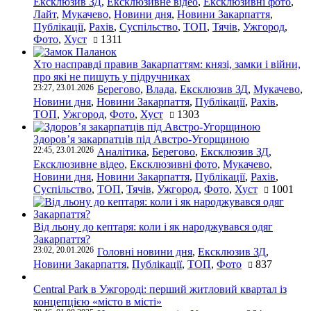
Ексклюзив ЗД
,
Ексклюзивне відео
,
Ексклюзивні фото
,
Лайт
,
Мукачево
,
Новини дня
,
Новини Закарпаття
,
Публікації
,
Рахів
,
Суспільство
,
ТОП
,
Тячів
,
Ужгород
,
Фото
,
Хуст
1311
Хто насправді правив Закарпаттям: князі, замки і війни,
про які не пишуть у підручниках
23:27, 23.01.2026
Берегово
,
Влада
,
Ексклюзив ЗД
,
Мукачево
,
Новини дня
,
Новини Закарпаття
,
Публікації
,
Рахів
,
ТОП
,
Ужгород
,
Фото
,
Хуст
1303
Здоров’я закарпатців під Австро-Угорщиною
22:45, 23.01.2026
Аналітика
,
Берегово
,
Ексклюзив ЗД
,
Ексклюзивне відео
,
Ексклюзивні фото
,
Мукачево
,
Новини дня
,
Новини Закарпаття
,
Публікації
,
Рахів
,
Суспільство
,
ТОП
,
Тячів
,
Ужгород
,
Фото
,
Хуст
1001
Від льону до кептаря: коли і як народжувався одяг
Закарпаття?
23:02, 20.01.2026
Головні новини дня
,
Ексклюзив ЗД
,
Новини Закарпаття
,
Публікації
,
ТОП
,
Фото
837
Central Park в Ужгороді: перший житловий квартал із
концепцією «місто в місті»