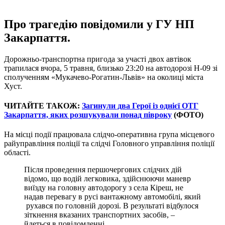
Про трагедію повідомили у ГУ НП
Закарпаття.
Дорожньо-транспортна пригода за участі двох автівок
трапилася вчора, 5 травня, близько 23:20 на автодорозі Н-09 зі
сполученням «Мукачево-Рогатин-Львів» на околиці міста
Хуст.
ЧИТАЙТЕ ТАКОЖ:
Загинули два Герої із однієї ОТГ
Закарпаття, яких розшукували понад півроку
(ФОТО)
На місці події працювала слідчо-оперативна група місцевого
райуправління поліції та слідчі Головного управління поліції
області.
Після проведення першочергових слідчих дій
відомо, що водій легковика, здійснюючи маневр
виїзду на головну автодорогу з села Кіреш, не
надав перевагу в русі вантажному автомобілі, який
рухався по головній дорозі. В результаті відбулося
зіткнення вказаних транспортних засобів, –
йдеться в повідомленні.