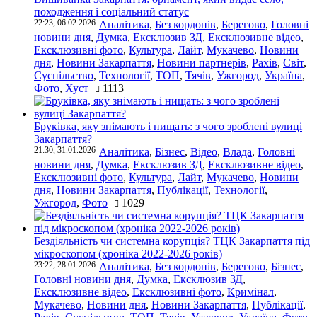
походження і соціальний статус
22:23, 06.02.2026
Аналітика
,
Без кордонів
,
Берегово
,
Головні
новини дня
,
Думка
,
Ексклюзив ЗД
,
Ексклюзивне відео
,
Ексклюзивні фото
,
Культура
,
Лайт
,
Мукачево
,
Новини
дня
,
Новини Закарпаття
,
Новини партнерів
,
Рахів
,
Світ
,
Суспільство
,
Технології
,
ТОП
,
Тячів
,
Ужгород
,
Україна
,
Фото
,
Хуст
1113
Бруківка, яку знімають і нищать: з чого зроблені вулиці
Закарпаття?
21:30, 31.01.2026
Аналітика
,
Бізнес
,
Відео
,
Влада
,
Головні
новини дня
,
Думка
,
Ексклюзив ЗД
,
Ексклюзивне відео
,
Ексклюзивні фото
,
Культура
,
Лайт
,
Мукачево
,
Новини
дня
,
Новини Закарпаття
,
Публікації
,
Технології
,
Ужгород
,
Фото
1029
Бездіяльність чи системна корупція? ТЦК Закарпаття під
мікроскопом (хроніка 2022-2026 років)
23:22, 28.01.2026
Аналітика
,
Без кордонів
,
Берегово
,
Бізнес
,
Головні новини дня
,
Думка
,
Ексклюзив ЗД
,
Ексклюзивне відео
,
Ексклюзивні фото
,
Кримінал
,
Мукачево
,
Новини дня
,
Новини Закарпаття
,
Публікації
,