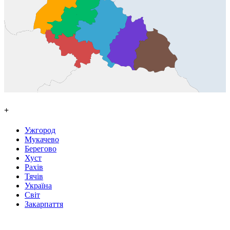
+
Ужгород
Мукачево
Берегово
Хуст
Рахів
Тячів
Україна
Світ
Закарпаття