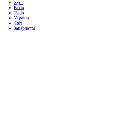
Хуст
Рахів
Тячів
Україна
Світ
Закарпаття