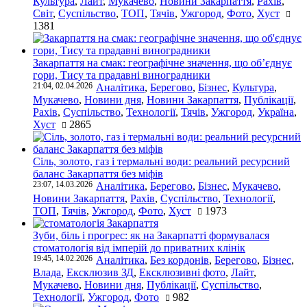
Культура
,
Лайт
,
Мукачево
,
Новини Закарпаття
,
Рахів
,
Світ
,
Суспільство
,
ТОП
,
Тячів
,
Ужгород
,
Фото
,
Хуст
1381
Закарпаття на смак: географічне значення, що об’єднує
гори, Тису та прадавні виноградники
21:04, 02.04.2026
Аналітика
,
Берегово
,
Бізнес
,
Культура
,
Мукачево
,
Новини дня
,
Новини Закарпаття
,
Публікації
,
Рахів
,
Суспільство
,
Технології
,
Тячів
,
Ужгород
,
Україна
,
Хуст
2865
Сіль, золото, газ і термальні води: реальний ресурсний
баланс Закарпаття без міфів
23:07, 14.03.2026
Аналітика
,
Берегово
,
Бізнес
,
Мукачево
,
Новини Закарпаття
,
Рахів
,
Суспільство
,
Технології
,
ТОП
,
Тячів
,
Ужгород
,
Фото
,
Хуст
1973
Зуби, біль і прогрес: як на Закарпатті формувалася
стоматологія від імперій до приватних клінік
19:45, 14.02.2026
Аналітика
,
Без кордонів
,
Берегово
,
Бізнес
,
Влада
,
Ексклюзив ЗД
,
Ексклюзивні фото
,
Лайт
,
Мукачево
,
Новини дня
,
Публікації
,
Суспільство
,
Технології
,
Ужгород
,
Фото
982