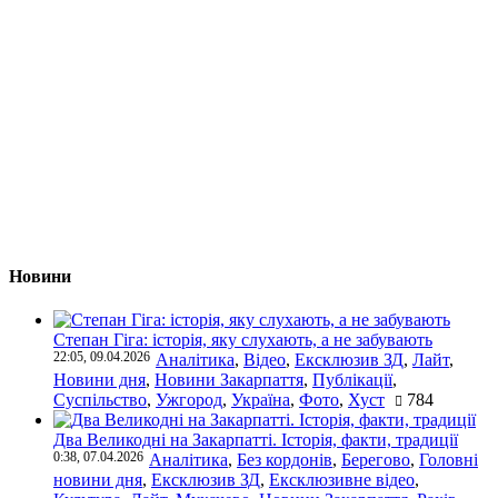
Новини
Степан Гіга: історія, яку слухають, а не забувають
22:05, 09.04.2026
Аналітика
,
Відео
,
Ексклюзив ЗД
,
Лайт
,
Новини дня
,
Новини Закарпаття
,
Публікації
,
Суспільство
,
Ужгород
,
Україна
,
Фото
,
Хуст
784
Два Великодні на Закарпатті. Історія, факти, традиції
0:38, 07.04.2026
Аналітика
,
Без кордонів
,
Берегово
,
Головні
новини дня
,
Ексклюзив ЗД
,
Ексклюзивне відео
,