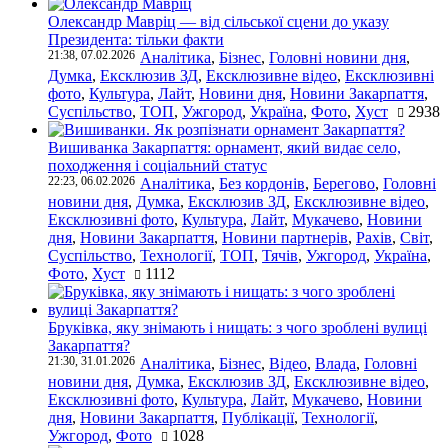
Олександр Мавріц — від сільської сцени до указу
Президента: тільки факти
21:38, 07.02.2026
Аналітика
,
Бізнес
,
Головні новини дня
,
Думка
,
Ексклюзив ЗД
,
Ексклюзивне відео
,
Ексклюзивні
фото
,
Культура
,
Лайт
,
Новини дня
,
Новини Закарпаття
,
Суспільство
,
ТОП
,
Ужгород
,
Україна
,
Фото
,
Хуст
2938
Вишиванка Закарпаття: орнамент, який видає село,
походження і соціальний статус
22:23, 06.02.2026
Аналітика
,
Без кордонів
,
Берегово
,
Головні
новини дня
,
Думка
,
Ексклюзив ЗД
,
Ексклюзивне відео
,
Ексклюзивні фото
,
Культура
,
Лайт
,
Мукачево
,
Новини
дня
,
Новини Закарпаття
,
Новини партнерів
,
Рахів
,
Світ
,
Суспільство
,
Технології
,
ТОП
,
Тячів
,
Ужгород
,
Україна
,
Фото
,
Хуст
1112
Бруківка, яку знімають і нищать: з чого зроблені вулиці
Закарпаття?
21:30, 31.01.2026
Аналітика
,
Бізнес
,
Відео
,
Влада
,
Головні
новини дня
,
Думка
,
Ексклюзив ЗД
,
Ексклюзивне відео
,
Ексклюзивні фото
,
Культура
,
Лайт
,
Мукачево
,
Новини
дня
,
Новини Закарпаття
,
Публікації
,
Технології
,
Ужгород
,
Фото
1028