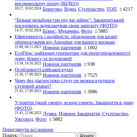
високовольтну опору (ВІДЕО)
18:27, 10.02.2024
Берегово
,
Відео
,
Суспільство
,
ТОП
4217
“Більше мільйона грн під час війни”: Закарпатський
посадовець задекларував свою зарплату (ФОТО)
14:37, 10.02.2024
Бізнес
,
Мукачево
,
Фото
5885
Ефективність і надійність: обладнання для штанг
обприскувачів від Agroplast для вашого врожаю
22:08, 04.11.2023
Новини партнерів
1002
EcoFlow: найкращі генератори для енергонезалежності
дому, бізнесу та подорожей
15:34, 14.10.2023
Новини партнерів
938
Особливості азійської кухні
21:50, 17.09.2023
Новини партнерів
7525
Чому без діагностики слуху не можна купувати
слуховий апарат?
21:45, 17.09.2023
Новини партнерів
3086
У повітрі їдкий сморід, всюди горить: Закарпаття в диму
(ФОТО)
21:43, 21.06.2023
Думка
,
Новини Закарпаття
,
Суспільство
,
Ужгород
,
Фото
5882
Переглянути всі новини
Пошук: