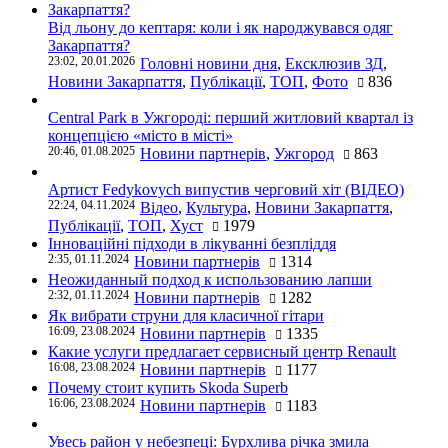
Від льону до кептаря: коли і як народжувався одяг
Закарпаття?
23:02, 20.01.2026
Головні новини дня
,
Ексклюзив ЗД
,
Новини Закарпаття
,
Публікації
,
ТОП
,
Фото
836
Central Park в Ужгороді: перший житловий квартал із
концепцією «місто в місті»
20:46, 01.08.2025
Новини партнерів
,
Ужгород
863
Артист Fedykovych випустив черговий хіт (ВІДЕО)
22:24, 04.11.2024
Відео
,
Культура
,
Новини Закарпаття
,
Публікації
,
ТОП
,
Хуст
1979
Інноваційні підходи в лікуванні безпліддя
2:35, 01.11.2024
Новини партнерів
1314
Неожиданный подход к использованию лапши
2:32, 01.11.2024
Новини партнерів
1282
Як вибрати струни для класичної гітари
16:09, 23.08.2024
Новини партнерів
1335
Какие услуги предлагает сервисный центр Renault
16:08, 23.08.2024
Новини партнерів
1177
Почему стоит купить Skoda Superb
16:06, 23.08.2024
Новини партнерів
1183
Увесь район у небезпеці: Бурхлива річка змила