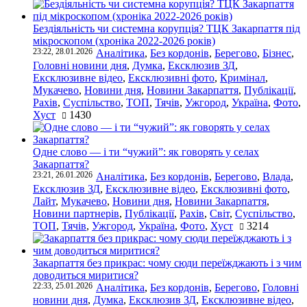
Бездіяльність чи системна корупція? ТЦК Закарпаття під
мікроскопом (хроніка 2022-2026 років)
23:22, 28.01.2026
Аналітика
,
Без кордонів
,
Берегово
,
Бізнес
,
Головні новини дня
,
Думка
,
Ексклюзив ЗД
,
Ексклюзивне відео
,
Ексклюзивні фото
,
Кримінал
,
Мукачево
,
Новини дня
,
Новини Закарпаття
,
Публікації
,
Рахів
,
Суспільство
,
ТОП
,
Тячів
,
Ужгород
,
Україна
,
Фото
,
Хуст
1430
Одне слово — і ти “чужий”: як говорять у селах
Закарпаття?
23:21, 26.01.2026
Аналітика
,
Без кордонів
,
Берегово
,
Влада
,
Ексклюзив ЗД
,
Ексклюзивне відео
,
Ексклюзивні фото
,
Лайт
,
Мукачево
,
Новини дня
,
Новини Закарпаття
,
Новини партнерів
,
Публікації
,
Рахів
,
Світ
,
Суспільство
,
ТОП
,
Тячів
,
Ужгород
,
Україна
,
Фото
,
Хуст
3214
Закарпаття без прикрас: чому сюди переїжджають і з чим
доводиться миритися?
22:33, 25.01.2026
Аналітика
,
Без кордонів
,
Берегово
,
Головні
новини дня
,
Думка
,
Ексклюзив ЗД
,
Ексклюзивне відео
,