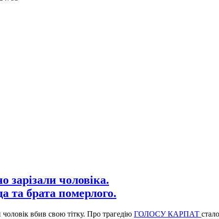
о зарізали чоловіка.
да та брата померлого.
й чоловік вбив свою тітку. Про трагедію
ГОЛОСУ КАРПАТ
стал