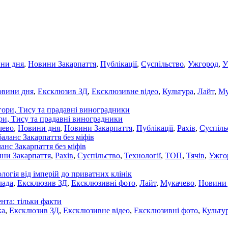
ни дня
,
Новини Закарпаття
,
Публікації
,
Суспільство
,
Ужгород
,
У
овини дня
,
Ексклюзив ЗД
,
Ексклюзивне відео
,
Культура
,
Лайт
,
Му
ори, Тису та прадавні виноградники
чево
,
Новини дня
,
Новини Закарпаття
,
Публікації
,
Рахів
,
Суспіль
ланс Закарпаття без міфів
ни Закарпаття
,
Рахів
,
Суспільство
,
Технології
,
ТОП
,
Тячів
,
Ужго
ологія від імперій до приватних клінік
лада
,
Ексклюзив ЗД
,
Ексклюзивні фото
,
Лайт
,
Мукачево
,
Новини
нта: тільки факти
ка
,
Ексклюзив ЗД
,
Ексклюзивне відео
,
Ексклюзивні фото
,
Культу