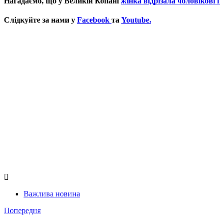
Нагадаємо, що у Великій Копані
жінка відрізала чоловікові 
Слідкуйте за нами у
Facebook
та
Youtube.
Важлива новина
Попередня