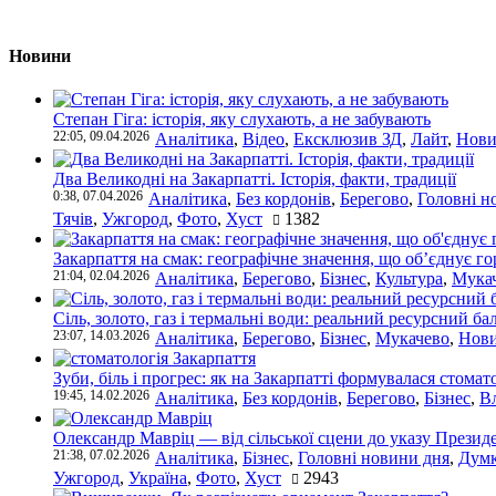
Новини
Степан Гіга: історія, яку слухають, а не забувають
22:05, 09.04.2026
Аналітика
,
Відео
,
Ексклюзив ЗД
,
Лайт
,
Нови
Два Великодні на Закарпатті. Історія, факти, традиції
0:38, 07.04.2026
Аналітика
,
Без кордонів
,
Берегово
,
Головні н
Тячів
,
Ужгород
,
Фото
,
Хуст
1382
Закарпаття на смак: географічне значення, що об’єднує г
21:04, 02.04.2026
Аналітика
,
Берегово
,
Бізнес
,
Культура
,
Мука
Сіль, золото, газ і термальні води: реальний ресурсний ба
23:07, 14.03.2026
Аналітика
,
Берегово
,
Бізнес
,
Мукачево
,
Нови
Зуби, біль і прогрес: як на Закарпатті формувалася стомат
19:45, 14.02.2026
Аналітика
,
Без кордонів
,
Берегово
,
Бізнес
,
В
Олександр Мавріц — від сільської сцени до указу Президе
21:38, 07.02.2026
Аналітика
,
Бізнес
,
Головні новини дня
,
Дум
Ужгород
,
Україна
,
Фото
,
Хуст
2943