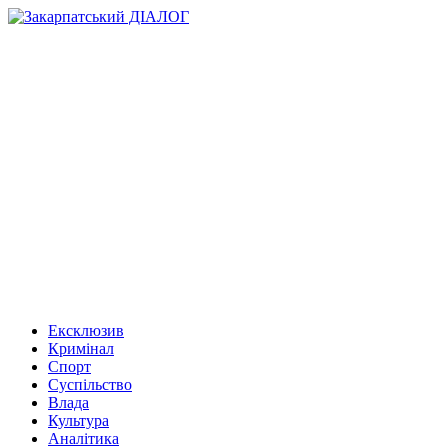
Ексклюзив
Кримінал
Спорт
Суспільство
Влада
Культура
Аналітика