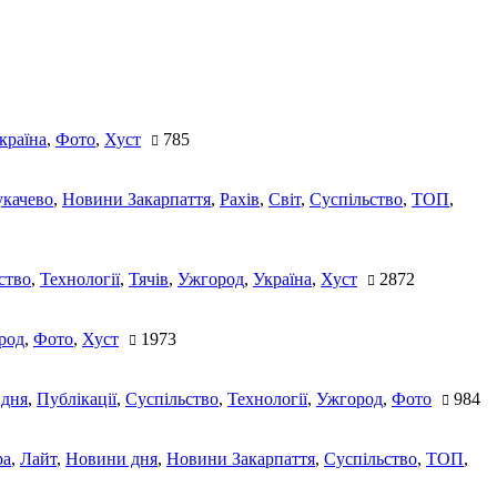
країна
,
Фото
,
Хуст
785
качево
,
Новини Закарпаття
,
Рахів
,
Світ
,
Суспільство
,
ТОП
,
ство
,
Технології
,
Тячів
,
Ужгород
,
Україна
,
Хуст
2872
род
,
Фото
,
Хуст
1973
 дня
,
Публікації
,
Суспільство
,
Технології
,
Ужгород
,
Фото
984
ра
,
Лайт
,
Новини дня
,
Новини Закарпаття
,
Суспільство
,
ТОП
,