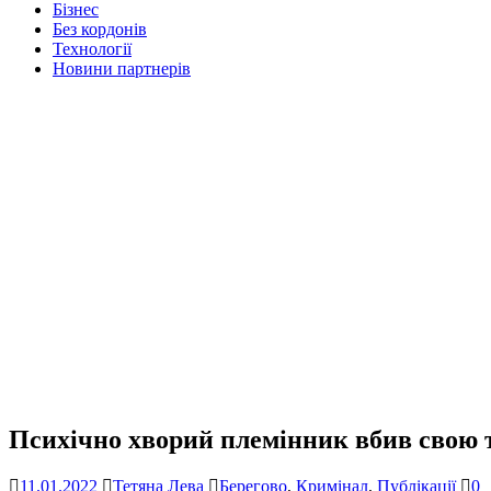
Бізнес
Без кордонів
Технології
Новини партнерів
Психічно хворий племінник вбив свою т
11.01.2022
Тетяна Лева
Берегово
,
Кримінал
,
Публікації
0