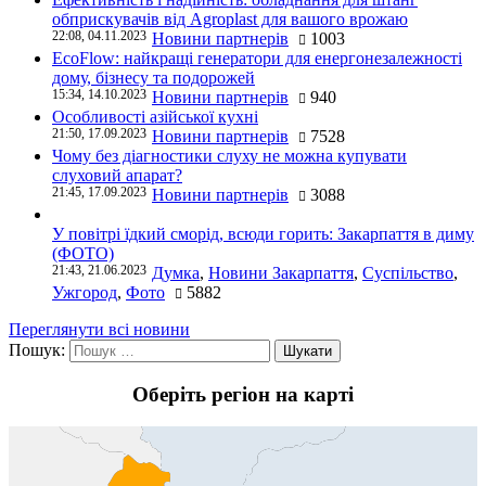
обприскувачів від Agroplast для вашого врожаю
22:08, 04.11.2023
Новини партнерів
1003
EcoFlow: найкращі генератори для енергонезалежності
дому, бізнесу та подорожей
15:34, 14.10.2023
Новини партнерів
940
Особливості азійської кухні
21:50, 17.09.2023
Новини партнерів
7528
Чому без діагностики слуху не можна купувати
слуховий апарат?
21:45, 17.09.2023
Новини партнерів
3088
У повітрі їдкий сморід, всюди горить: Закарпаття в диму
(ФОТО)
21:43, 21.06.2023
Думка
,
Новини Закарпаття
,
Суспільство
,
Ужгород
,
Фото
5882
Переглянути всі новини
Пошук:
Оберіть регіон на карті