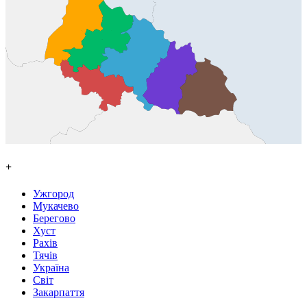
+
Ужгород
Мукачево
Берегово
Хуст
Рахів
Тячів
Україна
Світ
Закарпаття