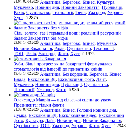
21:04, 02.04.2026
Аналітика
,
Берегово
,
Бізнес
,
Культура
,
Мукачево
,
Новини дня
,
Новини Закарпаття
,
Публікації
,
Рахів
,
Суспільство
,
Технології
,
Тячів
,
Ужгород
,
Україна
,
Хуст
2875
Сіль, золото, газ і термальні води: реальний ресурсний
баланс Закарпаття без міфів
23:07, 14.03.2026
Аналітика
,
Берегово
,
Бізнес
,
Мукачево
,
Новини Закарпаття
,
Рахів
,
Суспільство
,
Технології
,
ТОП
,
Тячів
,
Ужгород
,
Фото
,
Хуст
1975
Зуби, біль і прогрес: як на Закарпатті формувалася
стоматологія від імперій до приватних клінік
19:45, 14.02.2026
Аналітика
,
Без кордонів
,
Берегово
,
Бізнес
,
Влада
,
Ексклюзив ЗД
,
Ексклюзивні фото
,
Лайт
,
Мукачево
,
Новини дня
,
Публікації
,
Суспільство
,
Технології
,
Ужгород
,
Фото
986
Олександр Мавріц — від сільської сцени до указу
Президента: тільки факти
21:38, 07.02.2026
Аналітика
,
Бізнес
,
Головні новини дня
,
Думка
,
Ексклюзив ЗД
,
Ексклюзивне відео
,
Ексклюзивні
фото
,
Культура
,
Лайт
,
Новини дня
,
Новини Закарпаття
,
Суспільство
,
ТОП
,
Ужгород
,
Україна
,
Фото
,
Хуст
2948