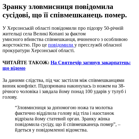
Зранку зловмисниця повідомила
сусідові, що її співмешканець помер.
У Херсонській області повідомили про підозру 50-річній
жительці села Великі Копані за фактом
умисного вбивства співмешканця, вчиненого з особливою
жорстокістю. Про це
повідомили
у пресслужбі обласної
прокуратури Херсонської області.
ЧИТАЙТЕ ТАКОЖ:
На Святвечір загинув закарпатець:
що відомо
За даними слідства, під час застілля між співмешканцями
виник конфлікт. Підозрювана накинулась із ножем на 38-
річного чоловіка і завдала йому понад 100 ударів у тулуб і
голову.
“Зловмисниця за допомогою ножа та молотка
фактично відділила голову від тіла і наостанок
відрізала йому статевий орган. Зранку жінка
повідомила сусіду, що її співмешканець помер”, –
йдеться у повідомленні відомства.