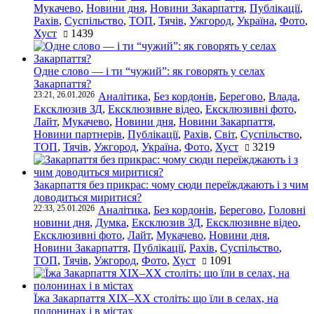
Мукачево
,
Новини дня
,
Новини Закарпаття
,
Публікації
,
Рахів
,
Суспільство
,
ТОП
,
Тячів
,
Ужгород
,
Україна
,
Фото
,
Хуст
1439
Одне слово — і ти “чужий”: як говорять у селах
Закарпаття?
23:21, 26.01.2026
Аналітика
,
Без кордонів
,
Берегово
,
Влада
,
Ексклюзив ЗД
,
Ексклюзивне відео
,
Ексклюзивні фото
,
Лайт
,
Мукачево
,
Новини дня
,
Новини Закарпаття
,
Новини партнерів
,
Публікації
,
Рахів
,
Світ
,
Суспільство
,
ТОП
,
Тячів
,
Ужгород
,
Україна
,
Фото
,
Хуст
3219
Закарпаття без прикрас: чому сюди переїжджають і з чим
доводиться миритися?
22:33, 25.01.2026
Аналітика
,
Без кордонів
,
Берегово
,
Головні
новини дня
,
Думка
,
Ексклюзив ЗД
,
Ексклюзивне відео
,
Ексклюзивні фото
,
Лайт
,
Мукачево
,
Новини дня
,
Новини Закарпаття
,
Публікації
,
Рахів
,
Суспільство
,
ТОП
,
Тячів
,
Ужгород
,
Фото
,
Хуст
1091
Їжа Закарпаття ХІХ–ХХ століть: що їли в селах, на
полонинах і в містах