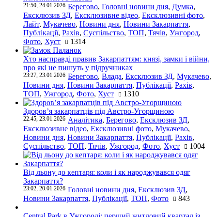
21:50, 24.01.2026
Берегово
,
Головні новини дня
,
Думка
,
Ексклюзив ЗД
,
Ексклюзивне відео
,
Ексклюзивні фото
,
Лайт
,
Мукачево
,
Новини дня
,
Новини Закарпаття
,
Публікації
,
Рахів
,
Суспільство
,
ТОП
,
Тячів
,
Ужгород
,
Фото
,
Хуст
1314
Хто насправді правив Закарпаттям: князі, замки і війни,
про які не пишуть у підручниках
23:27, 23.01.2026
Берегово
,
Влада
,
Ексклюзив ЗД
,
Мукачево
,
Новини дня
,
Новини Закарпаття
,
Публікації
,
Рахів
,
ТОП
,
Ужгород
,
Фото
,
Хуст
1310
Здоров’я закарпатців під Австро-Угорщиною
22:45, 23.01.2026
Аналітика
,
Берегово
,
Ексклюзив ЗД
,
Ексклюзивне відео
,
Ексклюзивні фото
,
Мукачево
,
Новини дня
,
Новини Закарпаття
,
Публікації
,
Рахів
,
Суспільство
,
ТОП
,
Тячів
,
Ужгород
,
Фото
,
Хуст
1004
Від льону до кептаря: коли і як народжувався одяг
Закарпаття?
23:02, 20.01.2026
Головні новини дня
,
Ексклюзив ЗД
,
Новини Закарпаття
,
Публікації
,
ТОП
,
Фото
843
Central Park в Ужгороді: перший житловий квартал із