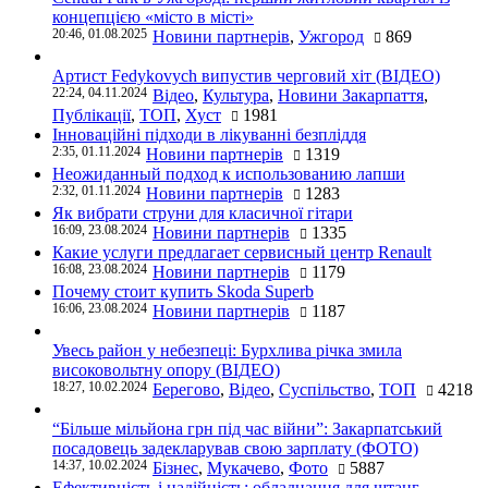
концепцією «місто в місті»
20:46, 01.08.2025
Новини партнерів
,
Ужгород
869
Артист Fedykovych випустив черговий хіт (ВІДЕО)
22:24, 04.11.2024
Відео
,
Культура
,
Новини Закарпаття
,
Публікації
,
ТОП
,
Хуст
1981
Інноваційні підходи в лікуванні безпліддя
2:35, 01.11.2024
Новини партнерів
1319
Неожиданный подход к использованию лапши
2:32, 01.11.2024
Новини партнерів
1283
Як вибрати струни для класичної гітари
16:09, 23.08.2024
Новини партнерів
1335
Какие услуги предлагает сервисный центр Renault
16:08, 23.08.2024
Новини партнерів
1179
Почему стоит купить Skoda Superb
16:06, 23.08.2024
Новини партнерів
1187
Увесь район у небезпеці: Бурхлива річка змила
високовольтну опору (ВІДЕО)
18:27, 10.02.2024
Берегово
,
Відео
,
Суспільство
,
ТОП
4218
“Більше мільйона грн під час війни”: Закарпатський
посадовець задекларував свою зарплату (ФОТО)
14:37, 10.02.2024
Бізнес
,
Мукачево
,
Фото
5887
Ефективність і надійність: обладнання для штанг