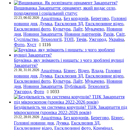
Вишиванка Закарпаття: орнамент, який видає село,
походження і соціальний статус
22:23, 06.02.2026
Аналітика
,
Без кордонів
,
Берегово
,
Головні
новини дня
,
Думка
,
Ексклюзив ЗД
,
Ексклюзивне відео
,
Ексклюзивні фото
,
Культура
,
Лайт
,
Мукачево
,
Новини
дня
,
Новини Закарпаття
,
Новини партнерів
,
Рахів
,
Світ
,
Суспільство
,
Технології
,
ТОП
,
Тячів
,
Ужгород
,
Україна
,
Фото
,
Хуст
1116
Бруківка, яку знімають і нищать: з чого зроблені вулиці
Закарпаття?
21:30, 31.01.2026
Аналітика
,
Бізнес
,
Відео
,
Влада
,
Головні
новини дня
,
Думка
,
Ексклюзив ЗД
,
Ексклюзивне відео
,
Ексклюзивні фото
,
Культура
,
Лайт
,
Мукачево
,
Новини
дня
,
Новини Закарпаття
,
Публікації
,
Технології
,
Ужгород
,
Фото
1033
Бездіяльність чи системна корупція? ТЦК Закарпаття під
мікроскопом (хроніка 2022-2026 років)
23:22, 28.01.2026
Аналітика
,
Без кордонів
,
Берегово
,
Бізнес
,
Головні новини дня
,
Думка
,
Ексклюзив ЗД
,
Ексклюзивне відео
,
Ексклюзивні фото
,
Кримінал
,