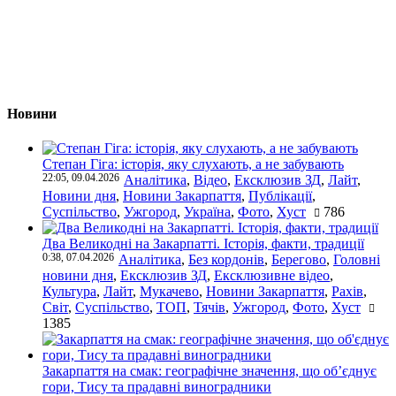
Новини
Степан Гіга: історія, яку слухають, а не забувають
22:05, 09.04.2026
Аналітика
,
Відео
,
Ексклюзив ЗД
,
Лайт
,
Новини дня
,
Новини Закарпаття
,
Публікації
,
Суспільство
,
Ужгород
,
Україна
,
Фото
,
Хуст
786
Два Великодні на Закарпатті. Історія, факти, традиції
0:38, 07.04.2026
Аналітика
,
Без кордонів
,
Берегово
,
Головні
новини дня
,
Ексклюзив ЗД
,
Ексклюзивне відео
,
Культура
,
Лайт
,
Мукачево
,
Новини Закарпаття
,
Рахів
,
Світ
,
Суспільство
,
ТОП
,
Тячів
,
Ужгород
,
Фото
,
Хуст
1385
Закарпаття на смак: географічне значення, що об’єднує
гори, Тису та прадавні виноградники