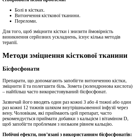
Болі в кістках.
Витончення кісткової тканини.
Переломи.
Для того, щоб зміцнити кістки і знизити ймовірність
виникнення серйозних ускладнень, існує кілька методів
терапії.
Методи зміцнення кісткової тканини
Бісфосфонати
Препарати, що допомагають запобігти витонченню кістки,
зміцнити її та полегшити біль. Зомета (золендронова кислота)
– найбільш часто використовуваний бісфосфонат.
Зазвичай його вводять один раз кожні 3 або 4 тижні або один
раз кожні 12 тижнів шляхом внутрішньовенної інфузії через
вену. Чоловікам, які приймають цей препарат, часто
рекомендується приймати добавки з кальцієм і вітаміном D,
щоб запобігти проблемам з низьким рівнем кальцію.
Побічні ефекти, пов’язані з використанням бісфосфонатів: