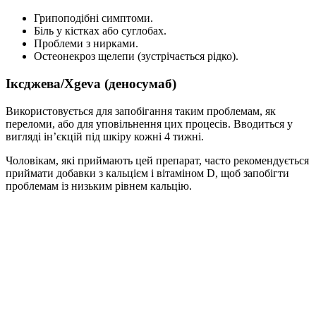
Грипоподібні симптоми.
Біль у кістках або суглобах.
Проблеми з нирками.
Остеонекроз щелепи (зустрічається рідко).
Іксджева/Xgeva (деносумаб)
Використовується для запобігання таким проблемам, як
переломи, або для уповільнення цих процесів. Вводиться у
вигляді ін’єкцій під шкіру кожні 4 тижні.
Чоловікам, які приймають цей препарат, часто рекомендується
приймати добавки з кальцієм і вітаміном D, щоб запобігти
проблемам із низьким рівнем кальцію.