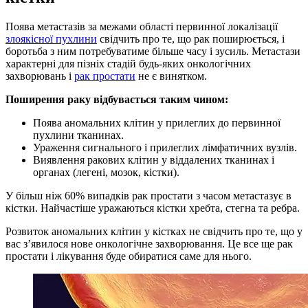
Поява метастазів за межами області первинної локалізації
злоякісної пухлини
свідчить про те, що рак поширюється, і
боротьба з ним потребуватиме більше часу і зусиль. Метастази
характерні для пізніх стадій будь-яких онкологічних
захворювань і
рак простати
не є винятком.
Поширення раку відбувається таким чином:
Поява аномальних клітин у прилеглих до первинної
пухлини тканинах.
Ураження сигнального і прилеглих лімфатичних вузлів.
Виявлення ракових клітин у віддалених тканинах і
органах (легені, мозок, кістки).
У більш ніж 60% випадків рак простати з часом метастазує в
кістки. Найчастіше уражаються кістки хребта, стегна та ребра.
Розвиток аномальних клітин у кістках не свідчить про те, що у
вас з’явилося нове онкологічне захворювання. Це все ще рак
простати і лікування буде обиратися саме для нього.