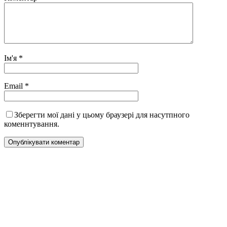
Ім'я
*
Email
*
Зберегти мої дані у цьому браузері для насутпного
коменнтування.