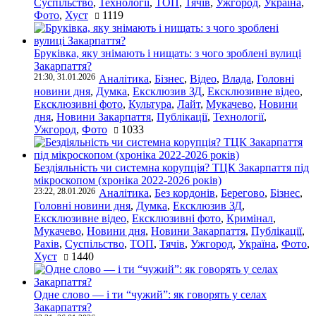
Суспільство
,
Технології
,
ТОП
,
Тячів
,
Ужгород
,
Україна
,
Фото
,
Хуст
1119
Бруківка, яку знімають і нищать: з чого зроблені вулиці
Закарпаття?
21:30, 31.01.2026
Аналітика
,
Бізнес
,
Відео
,
Влада
,
Головні
новини дня
,
Думка
,
Ексклюзив ЗД
,
Ексклюзивне відео
,
Ексклюзивні фото
,
Культура
,
Лайт
,
Мукачево
,
Новини
дня
,
Новини Закарпаття
,
Публікації
,
Технології
,
Ужгород
,
Фото
1033
Бездіяльність чи системна корупція? ТЦК Закарпаття під
мікроскопом (хроніка 2022-2026 років)
23:22, 28.01.2026
Аналітика
,
Без кордонів
,
Берегово
,
Бізнес
,
Головні новини дня
,
Думка
,
Ексклюзив ЗД
,
Ексклюзивне відео
,
Ексклюзивні фото
,
Кримінал
,
Мукачево
,
Новини дня
,
Новини Закарпаття
,
Публікації
,
Рахів
,
Суспільство
,
ТОП
,
Тячів
,
Ужгород
,
Україна
,
Фото
,
Хуст
1440
Одне слово — і ти “чужий”: як говорять у селах
Закарпаття?