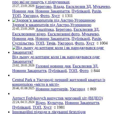
про які не пишуть у підручниках
23:27, 23.01.2026
Берегово
,
Влада
,
Ексклюзив ЗД
,
Мукачево
,
Новини дня
,
Новини Закарпаття
,
Публікації
,
Рахів
,
ТОП
,
Ужгород
,
Фото
,
Хуст
1311
Здоров’я закарпатців під Австро-Угорщиною
22:45, 23.01.2026
Аналітика
,
Берегово
,
Ексклюзив ЗД
,
Ексклюзивне відео
,
Ексклюзивні фото
,
Мукачево
,
Новини дня
,
Новини Закарпаття
,
Публікації
,
Рахів
,
Суспільство
,
ТОП
,
Тячів
,
Ужгород
,
Фото
,
Хуст
1004
Від льону до кептаря: коли і як народжувався одяг
Закарпаття?
23:02, 20.01.2026
Головні новини дня
,
Ексклюзив ЗД
,
Новини Закарпаття
,
Публікації
,
ТОП
,
Фото
844
Central Park в Ужгороді: перший житловий квартал із
концепцією «місто в місті»
20:46, 01.08.2025
Новини партнерів
,
Ужгород
869
Артист Fedykovych випустив черговий хіт (ВІДЕО)
22:24, 04.11.2024
Відео
,
Культура
,
Новини Закарпаття
,
Публікації
,
ТОП
,
Хуст
1981
Інноваційні підходи в лікуванні безпліддя