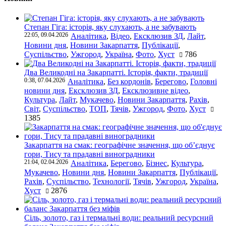
Степан Гіга: історія, яку слухають, а не забувають
22:05, 09.04.2026
Аналітика
,
Відео
,
Ексклюзив ЗД
,
Лайт
,
Новини дня
,
Новини Закарпаття
,
Публікації
,
Суспільство
,
Ужгород
,
Україна
,
Фото
,
Хуст
786
Два Великодні на Закарпатті. Історія, факти, традиції
0:38, 07.04.2026
Аналітика
,
Без кордонів
,
Берегово
,
Головні
новини дня
,
Ексклюзив ЗД
,
Ексклюзивне відео
,
Культура
,
Лайт
,
Мукачево
,
Новини Закарпаття
,
Рахів
,
Світ
,
Суспільство
,
ТОП
,
Тячів
,
Ужгород
,
Фото
,
Хуст
1385
Закарпаття на смак: географічне значення, що об’єднує
гори, Тису та прадавні виноградники
21:04, 02.04.2026
Аналітика
,
Берегово
,
Бізнес
,
Культура
,
Мукачево
,
Новини дня
,
Новини Закарпаття
,
Публікації
,
Рахів
,
Суспільство
,
Технології
,
Тячів
,
Ужгород
,
Україна
,
Хуст
2876
Сіль, золото, газ і термальні води: реальний ресурсний