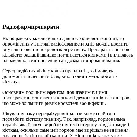
Радіофармпрепарати
Якщо раком уражено кілька ділянок кісткової тканини, то
опромінення у вигляді радіофармпрепаратів можна вводити
внутрішньовенно в кровотік через вену. Препарати з певною
кількістю радіації швидко поглинаються кістками і впливають
на ракові клітини невеликими дозами випромінювання.
Серед подібних ліків є кілька препаратів, які можуть
допомогти полегшити біль, викликаний метастазами в
кістках.
Основним побічним ефектом, пов’язаним із цими
препаратами, є зниження кількості деяких типів клітин крові,
що може збільшити ризик кровотечі або інфекції.
Лікування раку передміхурової залози може серйозно
послабити кісткову тканину. Так, наприклад, гормональна
терапія, яка блокує вироблення тестостерону, завдає шкоди і
кісткам, оскільки саме цей гормон має вирішальне значення
для здоров’я кісткової тканини. Хімієтерапія також може