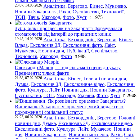
баланс Закарпаття без міфів
23:07, 14.03.2026
Аналітика
,
Берегово
,
Бізнес
,
Мукачево
,
Новини Закарпаття
,
Рахів
,
Суспільство
,
Технології
,
ТОП
,
Тячів
,
Ужгород
,
Фото
,
Хуст
1975
Зуби, біль і прогрес: як на Закарпатті формувалася
стоматологія від імперій до приватних клінік
19:45, 14.02.2026
Аналітика
,
Без кордонів
,
Берегово
,
Бізнес
,
Влада
,
Ексклюзив ЗД
,
Ексклюзивні фото
,
Лайт
,
Мукачево
,
Новини дня
,
Публікації
,
Суспільство
,
Технології
,
Ужгород
,
Фото
988
Олександр Мавріц — від сільської сцени до указу
Президента: тільки факти
21:38, 07.02.2026
Аналітика
,
Бізнес
,
Головні новини дня
,
Думка
,
Ексклюзив ЗД
,
Ексклюзивне відео
,
Ексклюзивні
фото
,
Культура
,
Лайт
,
Новини дня
,
Новини Закарпаття
,
Суспільство
,
ТОП
,
Ужгород
,
Україна
,
Фото
,
Хуст
2948
Вишиванка Закарпаття: орнамент, який видає село,
походження і соціальний статус
22:23, 06.02.2026
Аналітика
,
Без кордонів
,
Берегово
,
Головні
новини дня
,
Думка
,
Ексклюзив ЗД
,
Ексклюзивне відео
,
Ексклюзивні фото
,
Культура
,
Лайт
,
Мукачево
,
Новини
дня
,
Новини Закарпаття
,
Новини партнерів
,
Рахів
,
Світ
,