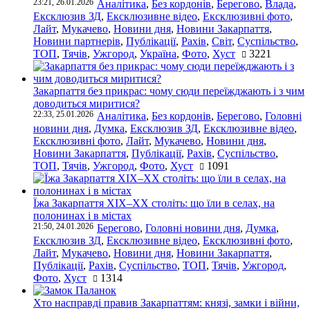
23:21, 26.01.2026
Аналітика
,
Без кордонів
,
Берегово
,
Влада
,
Ексклюзив ЗД
,
Ексклюзивне відео
,
Ексклюзивні фото
,
Лайт
,
Мукачево
,
Новини дня
,
Новини Закарпаття
,
Новини партнерів
,
Публікації
,
Рахів
,
Світ
,
Суспільство
,
ТОП
,
Тячів
,
Ужгород
,
Україна
,
Фото
,
Хуст
3221
Закарпаття без прикрас: чому сюди переїжджають і з чим
доводиться миритися?
22:33, 25.01.2026
Аналітика
,
Без кордонів
,
Берегово
,
Головні
новини дня
,
Думка
,
Ексклюзив ЗД
,
Ексклюзивне відео
,
Ексклюзивні фото
,
Лайт
,
Мукачево
,
Новини дня
,
Новини Закарпаття
,
Публікації
,
Рахів
,
Суспільство
,
ТОП
,
Тячів
,
Ужгород
,
Фото
,
Хуст
1091
Їжа Закарпаття ХІХ–ХХ століть: що їли в селах, на
полонинах і в містах
21:50, 24.01.2026
Берегово
,
Головні новини дня
,
Думка
,
Ексклюзив ЗД
,
Ексклюзивне відео
,
Ексклюзивні фото
,
Лайт
,
Мукачево
,
Новини дня
,
Новини Закарпаття
,
Публікації
,
Рахів
,
Суспільство
,
ТОП
,
Тячів
,
Ужгород
,
Фото
,
Хуст
1314
Хто насправді правив Закарпаттям: князі, замки і війни,