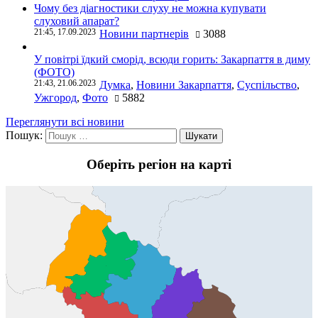
Чому без діагностики слуху не можна купувати
слуховий апарат?
21:45, 17.09.2023
Новини партнерів
3088
У повітрі їдкий сморід, всюди горить: Закарпаття в диму
(ФОТО)
21:43, 21.06.2023
Думка
,
Новини Закарпаття
,
Суспільство
,
Ужгород
,
Фото
5882
Переглянути всі новини
Пошук:
Оберіть регіон на карті