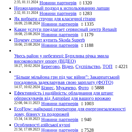
2:35, 01.11.2024
Новини партнерів
1320
Неожиданный подход к использованию лапши
2:32, 01.11.2024
Новини партнерів
1283
Як вибрати струни для класичної гітари
16:09, 23.08.2024
Новини партнерів
1335
Какие услуги предлагает сервисный центр Renault
16:08, 23.08.2024
Новини партнерів
1179
Почему стоит купить Skoda Superb
16:06, 23.08.2024
Новини партнерів
1188
Увесь район у небезпеці: Бурхлива річка змила
високовольтну опору (ВІДЕО)
18:27, 10.02.2024
Берегово
,
Відео
,
Суспільство
,
ТОП
4221
“Більше мільйона грн під час війни”: Закарпатський
посадовець задекларував свою зарплату (ФОТО)
14:37, 10.02.2024
Бізнес
,
Мукачево
,
Фото
5888
Ефективність і надійність: обладнання для штанг
обприскувачів від Agroplast для вашого врожаю
22:08, 04.11.2023
Новини партнерів
1003
EcoFlow: найкращі генератори для енергонезалежності
дому, бізнесу та подорожей
15:34, 14.10.2023
Новини партнерів
940
Особливості азійської кухні
21:50, 17.09.2023
Новини партнерів
7528