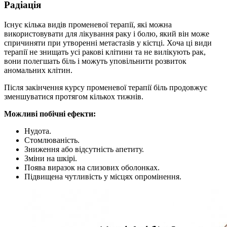
Радіація
Існує кілька видів променевої терапії, які можна
використовувати для лікування раку і болю, який він може
спричиняти при утворенні метастазів у кістці. Хоча ці види
терапії не знищать усі ракові клітини та не вилікують рак,
вони полегшать біль і можуть уповільнити розвиток
аномальних клітин.
Після закінчення курсу променевої терапії біль продовжує
зменшуватися протягом кількох тижнів.
Можливі побічні ефекти:
Нудота.
Стомлюваність.
Зниження або відсутність апетиту.
Зміни на шкірі.
Поява виразок на слизових оболонках.
Підвищена чутливість у місцях опромінення.