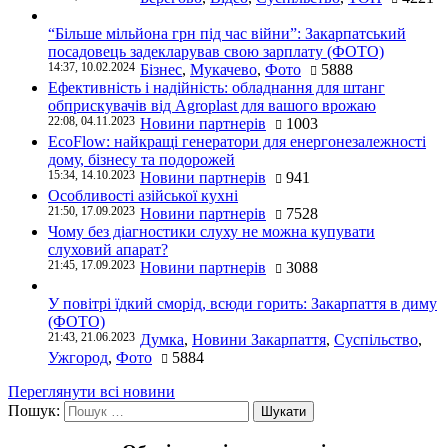
“Більше мільйона грн під час війни”: Закарпатський
посадовець задекларував свою зарплату (ФОТО)
14:37, 10.02.2024
Бізнес
,
Мукачево
,
Фото
5888
Ефективність і надійність: обладнання для штанг
обприскувачів від Agroplast для вашого врожаю
22:08, 04.11.2023
Новини партнерів
1003
EcoFlow: найкращі генератори для енергонезалежності
дому, бізнесу та подорожей
15:34, 14.10.2023
Новини партнерів
941
Особливості азійської кухні
21:50, 17.09.2023
Новини партнерів
7528
Чому без діагностики слуху не можна купувати
слуховий апарат?
21:45, 17.09.2023
Новини партнерів
3088
У повітрі їдкий сморід, всюди горить: Закарпаття в диму
(ФОТО)
21:43, 21.06.2023
Думка
,
Новини Закарпаття
,
Суспільство
,
Ужгород
,
Фото
5884
Переглянути всі новини
Пошук: