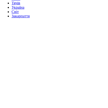
Тячів
Україна
Світ
Закарпаття