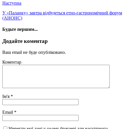
Наступна
У «Паланку» завтра відбудеться етно-гастрономічний форум
(АНОНС)
Будьте першим...
Додайте коментар
Ваш email не буде опубліковано.
Коментар
Ім'я
*
Email
*
Зберегти мої дані у цьому браузері для насутпного