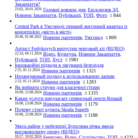
Закарпаття?
23:02, 20.01.2026
Головні новини дня
,
Ексклюзив ЗД
,
Новини Закарпаття
,
Публікації
,
ТОП
,
Фото
844
Central Park в Ужгороді: перший житловий квартал із
концепцією «місто в місті»
20:46, 01.08.2025
Новини партнерів
,
Ужгород
869
Артист Fedykovych випустив черговий хіт (ВІДЕО)
22:24, 04.11.2024
Відео
,
Культура
,
Новини Закарпаття
,
Публікації
,
ТОП
,
Хуст
1981
Інноваційні підходи в лікуванні безпліддя
2:35, 01.11.2024
Новини партнерів
1321
Неожиданный подход к использованию лапши
2:32, 01.11.2024
Новини партнерів
1283
Як вибрати струни для класичної гітари
16:09, 23.08.2024
Новини партнерів
1335
Какие услуги предлагает сервисный центр Renault
16:08, 23.08.2024
Новини партнерів
1179
Почему стоит купить Skoda Superb
16:06, 23.08.2024
Новини партнерів
1188
Увесь район у небезпеці: Бурхлива річка змила
високовольтну опору (ВІДЕО)
18:27, 10.02.2024
Берегово
,
Відео
,
Суспільство
,
ТОП
4221