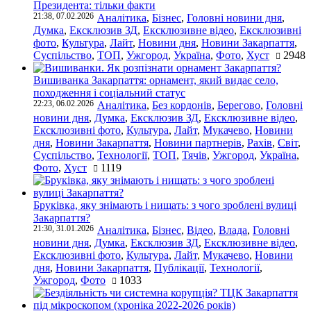
Президента: тільки факти
21:38, 07.02.2026
Аналітика
,
Бізнес
,
Головні новини дня
,
Думка
,
Ексклюзив ЗД
,
Ексклюзивне відео
,
Ексклюзивні
фото
,
Культура
,
Лайт
,
Новини дня
,
Новини Закарпаття
,
Суспільство
,
ТОП
,
Ужгород
,
Україна
,
Фото
,
Хуст
2948
Вишиванка Закарпаття: орнамент, який видає село,
походження і соціальний статус
22:23, 06.02.2026
Аналітика
,
Без кордонів
,
Берегово
,
Головні
новини дня
,
Думка
,
Ексклюзив ЗД
,
Ексклюзивне відео
,
Ексклюзивні фото
,
Культура
,
Лайт
,
Мукачево
,
Новини
дня
,
Новини Закарпаття
,
Новини партнерів
,
Рахів
,
Світ
,
Суспільство
,
Технології
,
ТОП
,
Тячів
,
Ужгород
,
Україна
,
Фото
,
Хуст
1119
Бруківка, яку знімають і нищать: з чого зроблені вулиці
Закарпаття?
21:30, 31.01.2026
Аналітика
,
Бізнес
,
Відео
,
Влада
,
Головні
новини дня
,
Думка
,
Ексклюзив ЗД
,
Ексклюзивне відео
,
Ексклюзивні фото
,
Культура
,
Лайт
,
Мукачево
,
Новини
дня
,
Новини Закарпаття
,
Публікації
,
Технології
,
Ужгород
,
Фото
1033