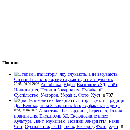
Новини
Степан Гіга: історія, яку слухають, а не забувають
22:05, 09.04.2026
Аналітика
,
Відео
,
Ексклюзив ЗД
,
Лайт
,
Новини дня
,
Новини Закарпаття
,
Публікації
,
Суспільство
,
Ужгород
,
Україна
,
Фото
,
Хуст
787
Два Великодні на Закарпатті. Історія, факти, традиції
0:38, 07.04.2026
Аналітика
,
Без кордонів
,
Берегово
,
Головні
новини дня
,
Ексклюзив ЗД
,
Ексклюзивне відео
,
Культура
,
Лайт
,
Мукачево
,
Новини Закарпаття
,
Рахів
,
Світ
,
Суспільство
,
ТОП
,
Тячів
,
Ужгород
,
Фото
,
Хуст