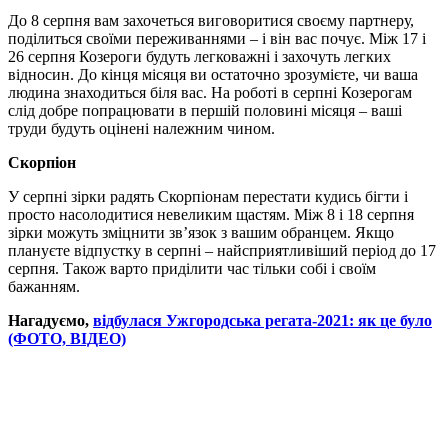
До 8 серпня вам захочеться виговоритися своєму партнеру,
поділиться своїми переживаннями – і він вас почує. Між 17 і
26 серпня Козероги будуть легковажні і захочуть легких
відносин. До кінця місяця ви остаточно зрозумієте, чи ваша
людина знаходиться біля вас. На роботі в серпні Козерогам
слід добре попрацювати в першій половині місяця – ваші
труди будуть оцінені належним чином.
Скорпіон
У серпні зірки радять Скорпіонам перестати кудись бігти і
просто насолодитися невеликим щастям. Між 8 і 18 серпня
зірки можуть зміцнити зв’язок з вашим обранцем. Якщо
плануєте відпустку в серпні – найсприятливіший період до 17
серпня. Також варто приділити час тільки собі і своїм
бажанням.
Нагадуємо,
відбулася Ужгородська регата-2021: як це було
(ФОТО, ВІДЕО)