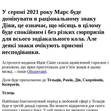
У серпні 2021 року Марс буде
домінувати в раціональному знаку
Діви, це означає, що місяць в цілому
буде спокійним і без різких сюрпризів
для всього зодіакального кола. Але
деякі знаки очікують приємні
несподіванки.
Астрологи видання Marie Claire склали щомісячний гороскоп і
розповіли, що зірки приготували для п’яти знаків в цьому
місяці, – пише
Оbozrevatel
.
Доля буде прихильною до
Тельців, Раків, Дів, Скорпіонів,
Козерогів.
Телець
Найбільш благополучний період в любовній сфері у Тельців
буде в третій декаді серпня. Ви можете відкритися для свого
партнера з іншого боку. У цей період ви зможете сповна