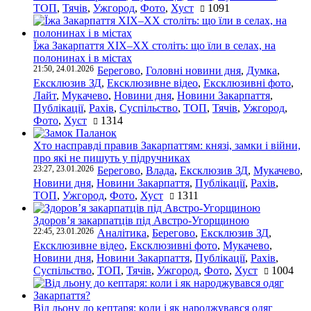
ТОП
,
Тячів
,
Ужгород
,
Фото
,
Хуст
1091
Їжа Закарпаття ХІХ–ХХ століть: що їли в селах, на
полонинах і в містах
21:50, 24.01.2026
Берегово
,
Головні новини дня
,
Думка
,
Ексклюзив ЗД
,
Ексклюзивне відео
,
Ексклюзивні фото
,
Лайт
,
Мукачево
,
Новини дня
,
Новини Закарпаття
,
Публікації
,
Рахів
,
Суспільство
,
ТОП
,
Тячів
,
Ужгород
,
Фото
,
Хуст
1314
Хто насправді правив Закарпаттям: князі, замки і війни,
про які не пишуть у підручниках
23:27, 23.01.2026
Берегово
,
Влада
,
Ексклюзив ЗД
,
Мукачево
,
Новини дня
,
Новини Закарпаття
,
Публікації
,
Рахів
,
ТОП
,
Ужгород
,
Фото
,
Хуст
1311
Здоров’я закарпатців під Австро-Угорщиною
22:45, 23.01.2026
Аналітика
,
Берегово
,
Ексклюзив ЗД
,
Ексклюзивне відео
,
Ексклюзивні фото
,
Мукачево
,
Новини дня
,
Новини Закарпаття
,
Публікації
,
Рахів
,
Суспільство
,
ТОП
,
Тячів
,
Ужгород
,
Фото
,
Хуст
1004
Від льону до кептаря: коли і як народжувався одяг