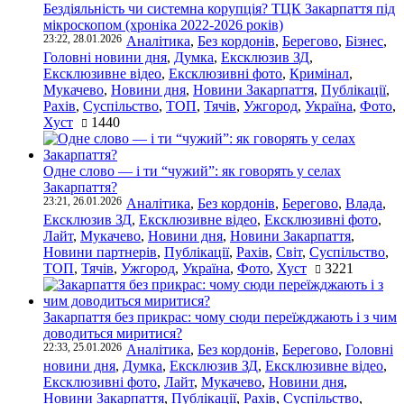
Бездіяльність чи системна корупція? ТЦК Закарпаття під
мікроскопом (хроніка 2022-2026 років)
23:22, 28.01.2026
Аналітика
,
Без кордонів
,
Берегово
,
Бізнес
,
Головні новини дня
,
Думка
,
Ексклюзив ЗД
,
Ексклюзивне відео
,
Ексклюзивні фото
,
Кримінал
,
Мукачево
,
Новини дня
,
Новини Закарпаття
,
Публікації
,
Рахів
,
Суспільство
,
ТОП
,
Тячів
,
Ужгород
,
Україна
,
Фото
,
Хуст
1440
Одне слово — і ти “чужий”: як говорять у селах
Закарпаття?
23:21, 26.01.2026
Аналітика
,
Без кордонів
,
Берегово
,
Влада
,
Ексклюзив ЗД
,
Ексклюзивне відео
,
Ексклюзивні фото
,
Лайт
,
Мукачево
,
Новини дня
,
Новини Закарпаття
,
Новини партнерів
,
Публікації
,
Рахів
,
Світ
,
Суспільство
,
ТОП
,
Тячів
,
Ужгород
,
Україна
,
Фото
,
Хуст
3221
Закарпаття без прикрас: чому сюди переїжджають і з чим
доводиться миритися?
22:33, 25.01.2026
Аналітика
,
Без кордонів
,
Берегово
,
Головні
новини дня
,
Думка
,
Ексклюзив ЗД
,
Ексклюзивне відео
,
Ексклюзивні фото
,
Лайт
,
Мукачево
,
Новини дня
,
Новини Закарпаття
,
Публікації
,
Рахів
,
Суспільство
,