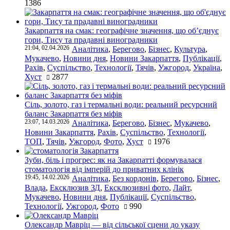
1386
Закарпаття на смак: географічне значення, що об’єднує
гори, Тису та прадавні виноградники
21:04, 02.04.2026
Аналітика
,
Берегово
,
Бізнес
,
Культура
,
Мукачево
,
Новини дня
,
Новини Закарпаття
,
Публікації
,
Рахів
,
Суспільство
,
Технології
,
Тячів
,
Ужгород
,
Україна
,
Хуст
2877
Сіль, золото, газ і термальні води: реальний ресурсний
баланс Закарпаття без міфів
23:07, 14.03.2026
Аналітика
,
Берегово
,
Бізнес
,
Мукачево
,
Новини Закарпаття
,
Рахів
,
Суспільство
,
Технології
,
ТОП
,
Тячів
,
Ужгород
,
Фото
,
Хуст
1976
Зуби, біль і прогрес: як на Закарпатті формувалася
стоматологія від імперій до приватних клінік
19:45, 14.02.2026
Аналітика
,
Без кордонів
,
Берегово
,
Бізнес
,
Влада
,
Ексклюзив ЗД
,
Ексклюзивні фото
,
Лайт
,
Мукачево
,
Новини дня
,
Публікації
,
Суспільство
,
Технології
,
Ужгород
,
Фото
990
Олександр Мавріц — від сільської сцени до указу