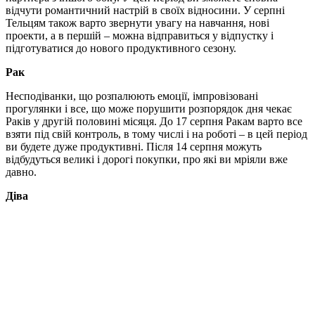
відчути романтичний настрій в своїх відносини. У серпні
Тельцям також варто звернути увагу на навчання, нові
проекти, а в першій – можна відправиться у відпустку і
підготуватися до нового продуктивного сезону.
Рак
Несподіванки, що розпалюють емоції, імпровізовані
прогулянки і все, що може порушити розпорядок дня чекає
Раків у другій половині місяця. До 17 серпня Ракам варто все
взяти під свій контроль, в тому числі і на роботі – в цей період
ви будете дуже продуктивні. Після 14 серпня можуть
відбудуться великі і дорогі покупки, про які ви мріяли вже
давно.
Діва