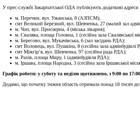
У прес-службі Закарпатської ОДА публікують додаткові адреси 
м. Перечин, вул. Ужанська, 8 (АЗПСМ);
смт Великий Березний, вул. Шевченка, 27 (малий зал адмі
м. Чоп, вул. Приозерна, 4 (міська лікарня);
м. Свалява, площа Головна, 1 (сесійна зала Свалявської міс
м. Берегово, вул. Мукачівська, 6 (зал засідань РДА);
смт Воловець, вул. Пушкіна, 8 (сесійна зала адмінбудівлі 
смт Міжгір’я, вул. Шевченка, 97 (сесійна рада РДА);
м. Рахів, площа Миру, 1 (адмінбудівля РДА);
м. Іршава, площа Народна, 3 (сесійна зала Іршавської міськ
Графік роботи: у суботу та неділю щотижнево, з 9:00 по 17:00
Додамо, що початку тижня область отримала понад 18 тисяч до