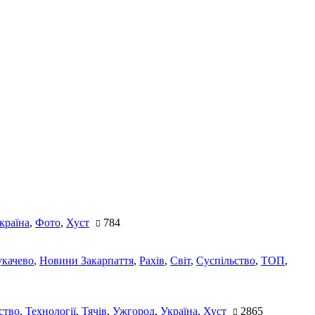
країна
,
Фото
,
Хуст
784
качево
,
Новини Закарпаття
,
Рахів
,
Світ
,
Суспільство
,
ТОП
,
ство
,
Технології
,
Тячів
,
Ужгород
,
Україна
,
Хуст
2865