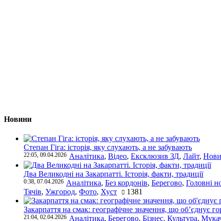
Новини
Степан Гіга: історія, яку слухають, а не забувають
22:05, 09.04.2026
Аналітика
,
Відео
,
Ексклюзив ЗД
,
Лайт
,
Нови
Два Великодні на Закарпатті. Історія, факти, традиції
0:38, 07.04.2026
Аналітика
,
Без кордонів
,
Берегово
,
Головні н
Тячів
,
Ужгород
,
Фото
,
Хуст
1381
Закарпаття на смак: географічне значення, що об’єднує г
21:04, 02.04.2026
Аналітика
,
Берегово
,
Бізнес
,
Культура
,
Мука