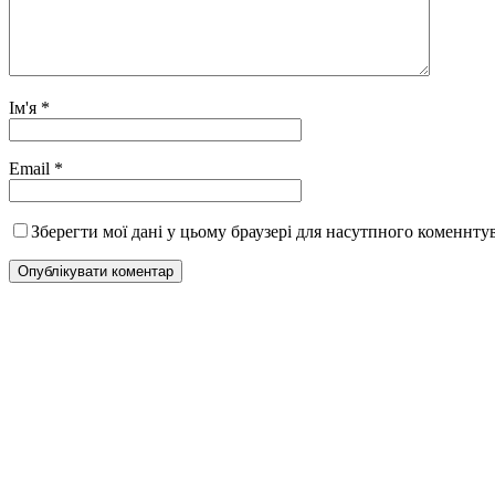
Ім'я
*
Email
*
Зберегти мої дані у цьому браузері для насутпного коменнту