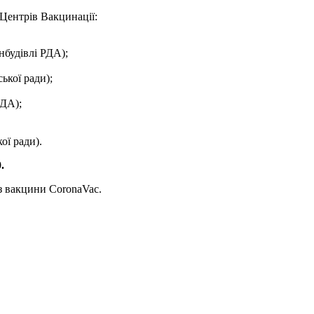
Центрів Вакцинації:
нбудівлі РДА);
ької ради);
РДА);
ої ради).
.
з вакцини CoronaVac.