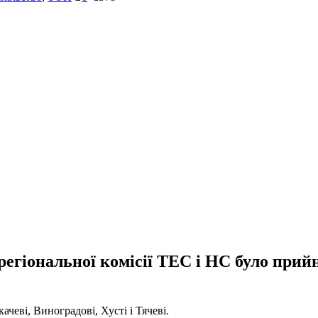
 регіональної комісії ТЕС і НС було при
ачеві, Виноградові, Хусті і Тячеві.