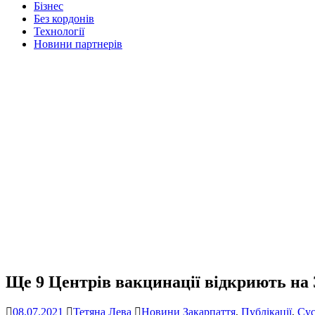
Бізнес
Без кордонів
Технології
Новини партнерів
Ще 9 Центрів вакцинації відкриють на 
08.07.2021
Тетяна Лева
Новини Закарпаття
,
Публікації
,
Сус