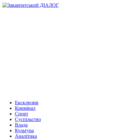
Ексклюзив
Кримінал
Спорт
Суспільство
Влада
Культура
Аналітика