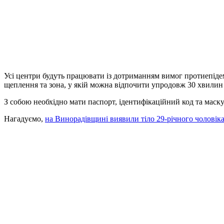
Усі центри будуть працювати із дотриманням вимог протиепідем
щеплення та зона, у якій можна відпочити упродовж 30 хвилин 
З собою необхідно мати паспорт, ідентифікаційний код та маск
Нагадуємо,
на Винорадівщині виявили тіло 29-річного чоловіка