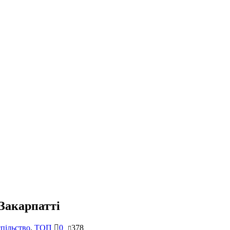
Закарпатті
пільство
,
ТОП
0
378