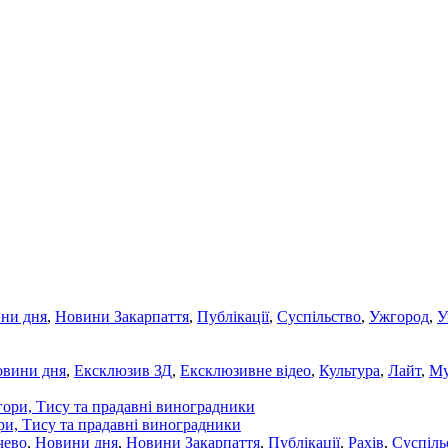
ни дня
,
Новини Закарпаття
,
Публікації
,
Суспільство
,
Ужгород
,
У
овини дня
,
Ексклюзив ЗД
,
Ексклюзивне відео
,
Культура
,
Лайт
,
Му
ори, Тису та прадавні виноградники
чево
,
Новини дня
,
Новини Закарпаття
,
Публікації
,
Рахів
,
Суспіль