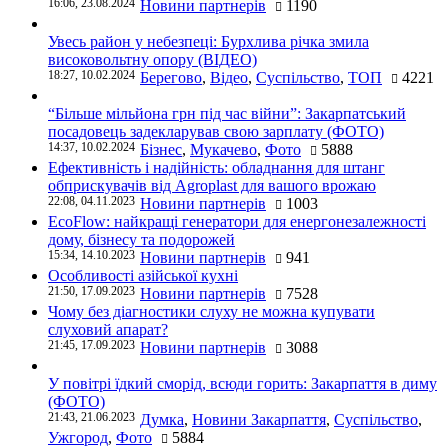
16:06, 23.08.2024
Новини партнерів
1190
Увесь район у небезпеці: Бурхлива річка змила
високовольтну опору (ВІДЕО)
18:27, 10.02.2024
Берегово
,
Відео
,
Суспільство
,
ТОП
4221
“Більше мільйона грн під час війни”: Закарпатський
посадовець задекларував свою зарплату (ФОТО)
14:37, 10.02.2024
Бізнес
,
Мукачево
,
Фото
5888
Ефективність і надійність: обладнання для штанг
обприскувачів від Agroplast для вашого врожаю
22:08, 04.11.2023
Новини партнерів
1003
EcoFlow: найкращі генератори для енергонезалежності
дому, бізнесу та подорожей
15:34, 14.10.2023
Новини партнерів
941
Особливості азійської кухні
21:50, 17.09.2023
Новини партнерів
7528
Чому без діагностики слуху не можна купувати
слуховий апарат?
21:45, 17.09.2023
Новини партнерів
3088
У повітрі їдкий сморід, всюди горить: Закарпаття в диму
(ФОТО)
21:43, 21.06.2023
Думка
,
Новини Закарпаття
,
Суспільство
,
Ужгород
,
Фото
5884