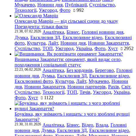
Мукачево
,
Новини дня
,
Публікації
,
Суспільство
,
Технології
,
Ужгород
,
Фото
992
Олександр Мавріц — від сільської сцени до указу
Президента: тільки факти
21:38, 07.02.2026
Аналітика
,
Бізнес
,
Головні новини дня
,
Думка
,
Ексклюзив ЗД
,
Ексклюзивне відео
,
Ексклюзивні
фото
,
Культура
,
Лайт
,
Новини дня
,
Новини Закарпаття
,
Суспільство
,
ТОП
,
Ужгород
,
Україна
,
Фото
,
Хуст
2952
Вишиванка Закарпаття: орнамент, який видає село,
походження і соціальний статус
22:23, 06.02.2026
Аналітика
,
Без кордонів
,
Берегово
,
Головні
новини дня
,
Думка
,
Ексклюзив ЗД
,
Ексклюзивне відео
,
Ексклюзивні фото
,
Культура
,
Лайт
,
Мукачево
,
Новини
дня
,
Новини Закарпаття
,
Новини партнерів
,
Рахів
,
Світ
,
Суспільство
,
Технології
,
ТОП
,
Тячів
,
Ужгород
,
Україна
,
Фото
,
Хуст
1122
Бруківка, яку знімають і нищать: з чого зроблені вулиці
Закарпаття?
21:30, 31.01.2026
Аналітика
,
Бізнес
,
Відео
,
Влада
,
Головні
новини дня
,
Думка
,
Ексклюзив ЗД
,
Ексклюзивне відео
,
Ексклюзивні фото
,
Культура
,
Лайт
,
Мукачево
,
Новини