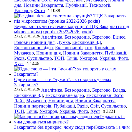
дня
,
Новини Закарпаття
,
Публікації
,
Технології
,
Ужгород
,
Фото
1038
Бездіяльність чи системна корупція? ТЦК Закарпаття під
мікроскопом (хроніка 2022-2026 років)
23:22, 28.01.2026
Аналітика
,
Без кордонів
,
Берегово
,
Бізнес
,
Головні новини дня
,
Думка
,
Ексклюзив ЗД
,
Ексклюзивне відео
,
Ексклюзивні фото
,
Кримінал
,
Мукачево
,
Новини дня
,
Новини Закарпаття
,
Публікації
,
Рахів
,
Суспільство
,
ТОП
,
Тячів
,
Ужгород
,
Україна
,
Фото
,
Хуст
1446
Одне слово — і ти “чужий”: як говорять у селах
Закарпаття?
23:21, 26.01.2026
Аналітика
,
Без кордонів
,
Берегово
,
Влада
,
Ексклюзив ЗД
,
Ексклюзивне відео
,
Ексклюзивні фото
,
Лайт
,
Мукачево
,
Новини дня
,
Новини Закарпаття
,
Новини партнерів
,
Публікації
,
Рахів
,
Світ
,
Суспільство
,
ТОП
,
Тячів
,
Ужгород
,
Україна
,
Фото
,
Хуст
3221
Закарпаття без прикрас: чому сюди переїжджають і з чим