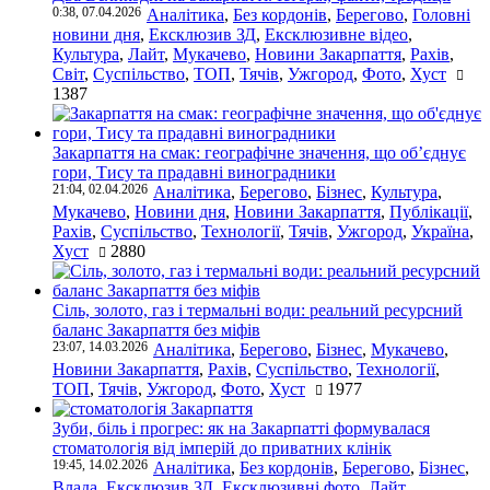
0:38, 07.04.2026
Аналітика
,
Без кордонів
,
Берегово
,
Головні
новини дня
,
Ексклюзив ЗД
,
Ексклюзивне відео
,
Культура
,
Лайт
,
Мукачево
,
Новини Закарпаття
,
Рахів
,
Світ
,
Суспільство
,
ТОП
,
Тячів
,
Ужгород
,
Фото
,
Хуст
1387
Закарпаття на смак: географічне значення, що об’єднує
гори, Тису та прадавні виноградники
21:04, 02.04.2026
Аналітика
,
Берегово
,
Бізнес
,
Культура
,
Мукачево
,
Новини дня
,
Новини Закарпаття
,
Публікації
,
Рахів
,
Суспільство
,
Технології
,
Тячів
,
Ужгород
,
Україна
,
Хуст
2880
Сіль, золото, газ і термальні води: реальний ресурсний
баланс Закарпаття без міфів
23:07, 14.03.2026
Аналітика
,
Берегово
,
Бізнес
,
Мукачево
,
Новини Закарпаття
,
Рахів
,
Суспільство
,
Технології
,
ТОП
,
Тячів
,
Ужгород
,
Фото
,
Хуст
1977
Зуби, біль і прогрес: як на Закарпатті формувалася
стоматологія від імперій до приватних клінік
19:45, 14.02.2026
Аналітика
,
Без кордонів
,
Берегово
,
Бізнес
,
Влада
,
Ексклюзив ЗД
,
Ексклюзивні фото
,
Лайт
,