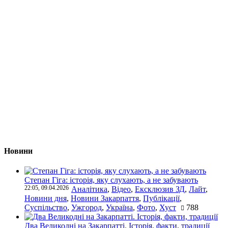
Новини
Степан Гіга: історія, яку слухають, а не забувають
22:05, 09.04.2026
Аналітика
,
Відео
,
Ексклюзив ЗД
,
Лайт
,
Новини дня
,
Новини Закарпаття
,
Публікації
,
Суспільство
,
Ужгород
,
Україна
,
Фото
,
Хуст
788
Два Великодні на Закарпатті. Історія, факти, традиції