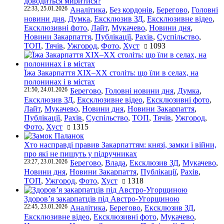
доводиться миритися?
22:33, 25.01.2026
Аналітика
,
Без кордонів
,
Берегово
,
Головні
новини дня
,
Думка
,
Ексклюзив ЗД
,
Ексклюзивне відео
,
Ексклюзивні фото
,
Лайт
,
Мукачево
,
Новини дня
,
Новини Закарпаття
,
Публікації
,
Рахів
,
Суспільство
,
ТОП
,
Тячів
,
Ужгород
,
Фото
,
Хуст
1093
Їжа Закарпаття ХІХ–ХХ століть: що їли в селах, на
полонинах і в містах
21:50, 24.01.2026
Берегово
,
Головні новини дня
,
Думка
,
Ексклюзив ЗД
,
Ексклюзивне відео
,
Ексклюзивні фото
,
Лайт
,
Мукачево
,
Новини дня
,
Новини Закарпаття
,
Публікації
,
Рахів
,
Суспільство
,
ТОП
,
Тячів
,
Ужгород
,
Фото
,
Хуст
1315
Хто насправді правив Закарпаттям: князі, замки і війни,
про які не пишуть у підручниках
23:27, 23.01.2026
Берегово
,
Влада
,
Ексклюзив ЗД
,
Мукачево
,
Новини дня
,
Новини Закарпаття
,
Публікації
,
Рахів
,
ТОП
,
Ужгород
,
Фото
,
Хуст
1318
Здоров’я закарпатців під Австро-Угорщиною
22:45, 23.01.2026
Аналітика
,
Берегово
,
Ексклюзив ЗД
,
Ексклюзивне відео
,
Ексклюзивні фото
,
Мукачево
,