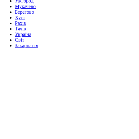
Ужгород
Мукачево
Берегово
Хуст
Рахів
Тячів
Україна
Світ
Закарпаття