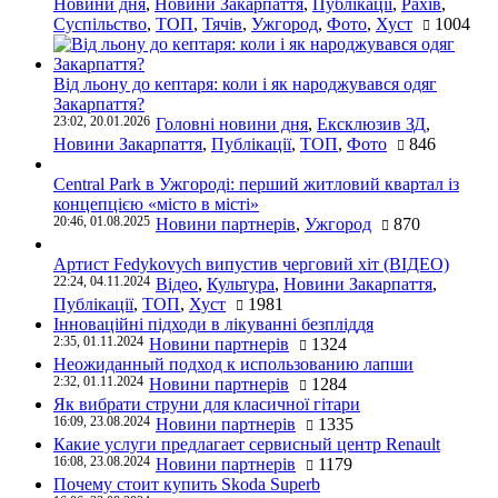
Новини дня
,
Новини Закарпаття
,
Публікації
,
Рахів
,
Суспільство
,
ТОП
,
Тячів
,
Ужгород
,
Фото
,
Хуст
1004
Від льону до кептаря: коли і як народжувався одяг
Закарпаття?
23:02, 20.01.2026
Головні новини дня
,
Ексклюзив ЗД
,
Новини Закарпаття
,
Публікації
,
ТОП
,
Фото
846
Central Park в Ужгороді: перший житловий квартал із
концепцією «місто в місті»
20:46, 01.08.2025
Новини партнерів
,
Ужгород
870
Артист Fedykovych випустив черговий хіт (ВІДЕО)
22:24, 04.11.2024
Відео
,
Культура
,
Новини Закарпаття
,
Публікації
,
ТОП
,
Хуст
1981
Інноваційні підходи в лікуванні безпліддя
2:35, 01.11.2024
Новини партнерів
1324
Неожиданный подход к использованию лапши
2:32, 01.11.2024
Новини партнерів
1284
Як вибрати струни для класичної гітари
16:09, 23.08.2024
Новини партнерів
1335
Какие услуги предлагает сервисный центр Renault
16:08, 23.08.2024
Новини партнерів
1179
Почему стоит купить Skoda Superb