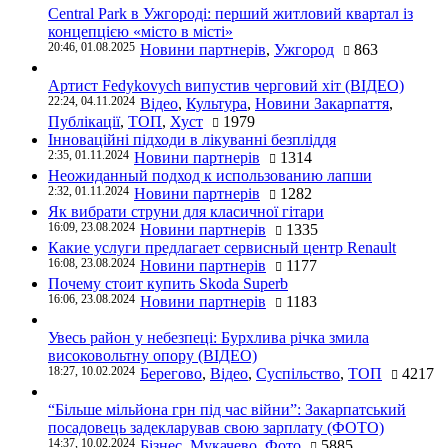
Central Park в Ужгороді: перший житловий квартал із
концепцією «місто в місті»
20:46, 01.08.2025
Новини партнерів
,
Ужгород
863
Артист Fedykovych випустив черговий хіт (ВІДЕО)
22:24, 04.11.2024
Відео
,
Культура
,
Новини Закарпаття
,
Публікації
,
ТОП
,
Хуст
1979
Інноваційні підходи в лікуванні безпліддя
2:35, 01.11.2024
Новини партнерів
1314
Неожиданный подход к использованию лапши
2:32, 01.11.2024
Новини партнерів
1282
Як вибрати струни для класичної гітари
16:09, 23.08.2024
Новини партнерів
1335
Какие услуги предлагает сервисный центр Renault
16:08, 23.08.2024
Новини партнерів
1177
Почему стоит купить Skoda Superb
16:06, 23.08.2024
Новини партнерів
1183
Увесь район у небезпеці: Бурхлива річка змила
високовольтну опору (ВІДЕО)
18:27, 10.02.2024
Берегово
,
Відео
,
Суспільство
,
ТОП
4217
“Більше мільйона грн під час війни”: Закарпатський
посадовець задекларував свою зарплату (ФОТО)
14:37, 10.02.2024
Бізнес
,
Мукачево
,
Фото
5885