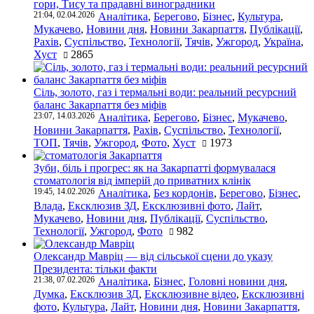
гори, Тису та прадавні виноградники
21:04, 02.04.2026
Аналітика
,
Берегово
,
Бізнес
,
Культура
,
Мукачево
,
Новини дня
,
Новини Закарпаття
,
Публікації
,
Рахів
,
Суспільство
,
Технології
,
Тячів
,
Ужгород
,
Україна
,
Хуст
2865
Сіль, золото, газ і термальні води: реальний ресурсний
баланс Закарпаття без міфів
23:07, 14.03.2026
Аналітика
,
Берегово
,
Бізнес
,
Мукачево
,
Новини Закарпаття
,
Рахів
,
Суспільство
,
Технології
,
ТОП
,
Тячів
,
Ужгород
,
Фото
,
Хуст
1973
Зуби, біль і прогрес: як на Закарпатті формувалася
стоматологія від імперій до приватних клінік
19:45, 14.02.2026
Аналітика
,
Без кордонів
,
Берегово
,
Бізнес
,
Влада
,
Ексклюзив ЗД
,
Ексклюзивні фото
,
Лайт
,
Мукачево
,
Новини дня
,
Публікації
,
Суспільство
,
Технології
,
Ужгород
,
Фото
982
Олександр Мавріц — від сільської сцени до указу
Президента: тільки факти
21:38, 07.02.2026
Аналітика
,
Бізнес
,
Головні новини дня
,
Думка
,
Ексклюзив ЗД
,
Ексклюзивне відео
,
Ексклюзивні
фото
,
Культура
,
Лайт
,
Новини дня
,
Новини Закарпаття
,