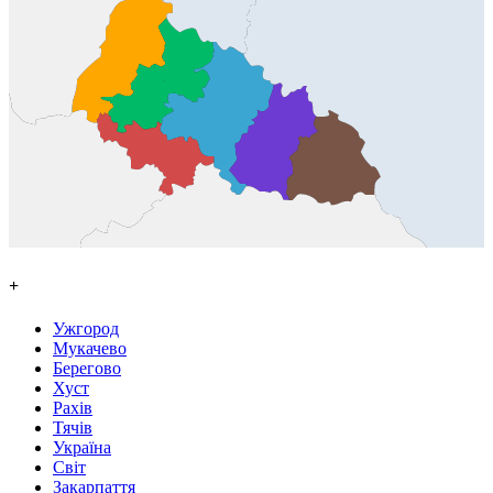
+
Ужгород
Мукачево
Берегово
Хуст
Рахів
Тячів
Україна
Світ
Закарпаття