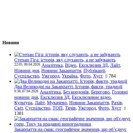
Новини
Степан Гіга: історія, яку слухають, а не забувають
22:05, 09.04.2026
Аналітика
,
Відео
,
Ексклюзив ЗД
,
Лайт
,
Новини дня
,
Новини Закарпаття
,
Публікації
,
Суспільство
,
Ужгород
,
Україна
,
Фото
,
Хуст
784
Два Великодні на Закарпатті. Історія, факти, традиції
0:38, 07.04.2026
Аналітика
,
Без кордонів
,
Берегово
,
Головні
новини дня
,
Ексклюзив ЗД
,
Ексклюзивне відео
,
Культура
,
Лайт
,
Мукачево
,
Новини Закарпаття
,
Рахів
,
Світ
,
Суспільство
,
ТОП
,
Тячів
,
Ужгород
,
Фото
,
Хуст
1381
Закарпаття на смак: географічне значення, що об’єднує