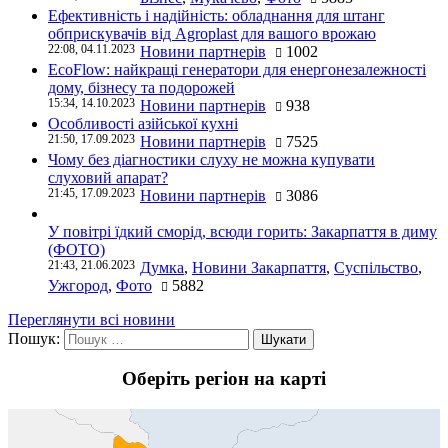
Ефективність і надійність: обладнання для штанг
обприскувачів від Agroplast для вашого врожаю
22:08, 04.11.2023
Новини партнерів
1002
EcoFlow: найкращі генератори для енергонезалежності
дому, бізнесу та подорожей
15:34, 14.10.2023
Новини партнерів
938
Особливості азійської кухні
21:50, 17.09.2023
Новини партнерів
7525
Чому без діагностики слуху не можна купувати
слуховий апарат?
21:45, 17.09.2023
Новини партнерів
3086
У повітрі їдкий сморід, всюди горить: Закарпаття в диму
(ФОТО)
21:43, 21.06.2023
Думка
,
Новини Закарпаття
,
Суспільство
,
Ужгород
,
Фото
5882
Переглянути всі новини
Пошук:
Оберіть регіон на карті