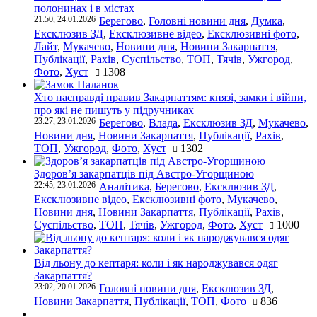
полонинах і в містах
21:50, 24.01.2026
Берегово
,
Головні новини дня
,
Думка
,
Ексклюзив ЗД
,
Ексклюзивне відео
,
Ексклюзивні фото
,
Лайт
,
Мукачево
,
Новини дня
,
Новини Закарпаття
,
Публікації
,
Рахів
,
Суспільство
,
ТОП
,
Тячів
,
Ужгород
,
Фото
,
Хуст
1308
Хто насправді правив Закарпаттям: князі, замки і війни,
про які не пишуть у підручниках
23:27, 23.01.2026
Берегово
,
Влада
,
Ексклюзив ЗД
,
Мукачево
,
Новини дня
,
Новини Закарпаття
,
Публікації
,
Рахів
,
ТОП
,
Ужгород
,
Фото
,
Хуст
1302
Здоров’я закарпатців під Австро-Угорщиною
22:45, 23.01.2026
Аналітика
,
Берегово
,
Ексклюзив ЗД
,
Ексклюзивне відео
,
Ексклюзивні фото
,
Мукачево
,
Новини дня
,
Новини Закарпаття
,
Публікації
,
Рахів
,
Суспільство
,
ТОП
,
Тячів
,
Ужгород
,
Фото
,
Хуст
1000
Від льону до кептаря: коли і як народжувався одяг
Закарпаття?
23:02, 20.01.2026
Головні новини дня
,
Ексклюзив ЗД
,
Новини Закарпаття
,
Публікації
,
ТОП
,
Фото
836