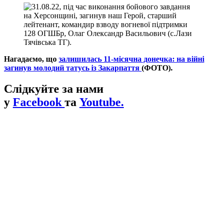
Нагадаємо, що
залишилась 11-місячна донечка: на війні
загинув молодий татусь із Закарпаття
(ФОТО).
Слідкуйте за нами
у
Facebook
та
Youtube.