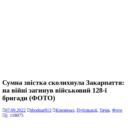
Сумна звістка сколихнула Закарпаття:
на війні загинув військовий 128-ї
бригади (ФОТО)
07.09.2022
bbodnar813
Кримінал
,
Публікації
,
Тячів
,
Фото
0
18075