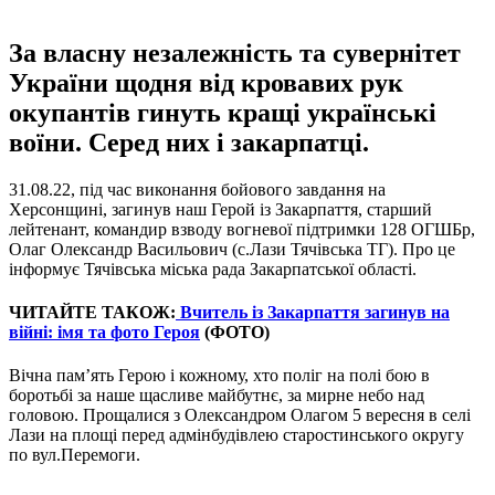
За власну незалежність та сувернітет
України щодня від кровавих рук
окупантів гинуть кращі українські
воїни. Серед них і закарпатці.
31.08.22, під час виконання бойового завдання на
Херсонщині, загинув наш Герой із Закарпаття, старший
лейтенант, командир взводу вогневої підтримки 128 ОГШБр,
Олаг Олександр Васильович (с.Лази Тячівська ТГ). Про це
інформує Тячівська міська рада Закарпатської області.
ЧИТАЙТЕ ТАКОЖ:
Вчитель із Закарпаття загинув на
війні: імя та фото Героя
(ФОТО)
Вічна пам’ять Герою і кожному, хто поліг на полі бою в
боротьбі за наше щасливе майбутнє, за мирне небо над
головою. Прощалися з Олександром Олагом 5 вересня в селі
Лази на площі перед адмінбудівлею старостинського округу
по вул.Перемоги.