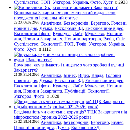
Суспільство
,
ТОП
,
Ужгород
,
Україна
,
Фото
,
Хуст
2938
Вишиванка Закарпаття: орнамент, який видає село,
походження і соціальний статус
22:23, 06.02.2026
Аналітика
,
Без кордонів
,
Берегово
,
Головні
новини дня
,
Думка
,
Ексклюзив ЗД
,
Ексклюзивне відео
,
Ексклюзивні фото
,
Культура
,
Лайт
,
Мукачево
,
Новини
дня
,
Новини Закарпаття
,
Новини партнерів
,
Рахів
,
Світ
,
Суспільство
,
Технології
,
ТОП
,
Тячів
,
Ужгород
,
Україна
,
Фото
,
Хуст
1112
Бруківка, яку знімають і нищать: з чого зроблені вулиці
Закарпаття?
21:30, 31.01.2026
Аналітика
,
Бізнес
,
Відео
,
Влада
,
Головні
новини дня
,
Думка
,
Ексклюзив ЗД
,
Ексклюзивне відео
,
Ексклюзивні фото
,
Культура
,
Лайт
,
Мукачево
,
Новини
дня
,
Новини Закарпаття
,
Публікації
,
Технології
,
Ужгород
,
Фото
1028
Бездіяльність чи системна корупція? ТЦК Закарпаття під
мікроскопом (хроніка 2022-2026 років)
23:22, 28.01.2026
Аналітика
,
Без кордонів
,
Берегово
,
Бізнес
,
Головні новини дня
,
Думка
,
Ексклюзив ЗД
,