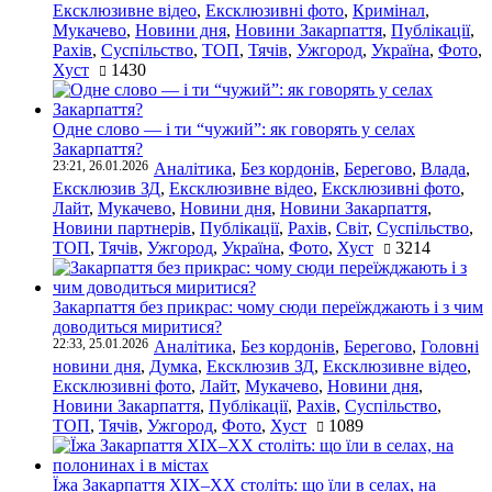
Ексклюзивне відео
,
Ексклюзивні фото
,
Кримінал
,
Мукачево
,
Новини дня
,
Новини Закарпаття
,
Публікації
,
Рахів
,
Суспільство
,
ТОП
,
Тячів
,
Ужгород
,
Україна
,
Фото
,
Хуст
1430
Одне слово — і ти “чужий”: як говорять у селах
Закарпаття?
23:21, 26.01.2026
Аналітика
,
Без кордонів
,
Берегово
,
Влада
,
Ексклюзив ЗД
,
Ексклюзивне відео
,
Ексклюзивні фото
,
Лайт
,
Мукачево
,
Новини дня
,
Новини Закарпаття
,
Новини партнерів
,
Публікації
,
Рахів
,
Світ
,
Суспільство
,
ТОП
,
Тячів
,
Ужгород
,
Україна
,
Фото
,
Хуст
3214
Закарпаття без прикрас: чому сюди переїжджають і з чим
доводиться миритися?
22:33, 25.01.2026
Аналітика
,
Без кордонів
,
Берегово
,
Головні
новини дня
,
Думка
,
Ексклюзив ЗД
,
Ексклюзивне відео
,
Ексклюзивні фото
,
Лайт
,
Мукачево
,
Новини дня
,
Новини Закарпаття
,
Публікації
,
Рахів
,
Суспільство
,
ТОП
,
Тячів
,
Ужгород
,
Фото
,
Хуст
1089
Їжа Закарпаття ХІХ–ХХ століть: що їли в селах, на