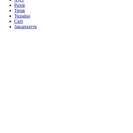
Рахів
Тячів
Україна
Світ
Закарпаття