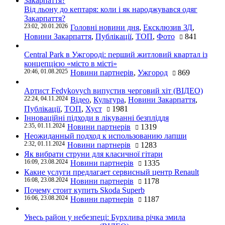
Від льону до кептаря: коли і як народжувався одяг
Закарпаття?
23:02, 20.01.2026
Головні новини дня
,
Ексклюзив ЗД
,
Новини Закарпаття
,
Публікації
,
ТОП
,
Фото
841
Central Park в Ужгороді: перший житловий квартал із
концепцією «місто в місті»
20:46, 01.08.2025
Новини партнерів
,
Ужгород
869
Артист Fedykovych випустив черговий хіт (ВІДЕО)
22:24, 04.11.2024
Відео
,
Культура
,
Новини Закарпаття
,
Публікації
,
ТОП
,
Хуст
1981
Інноваційні підходи в лікуванні безпліддя
2:35, 01.11.2024
Новини партнерів
1319
Неожиданный подход к использованию лапши
2:32, 01.11.2024
Новини партнерів
1283
Як вибрати струни для класичної гітари
16:09, 23.08.2024
Новини партнерів
1335
Какие услуги предлагает сервисный центр Renault
16:08, 23.08.2024
Новини партнерів
1178
Почему стоит купить Skoda Superb
16:06, 23.08.2024
Новини партнерів
1187
Увесь район у небезпеці: Бурхлива річка змила