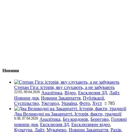
Новини
Степан Гіга: історія, яку слухають, а не забувають
22:05, 09.04.2026
Аналітика
,
Відео
,
Ексклюзив ЗД
,
Лайт
,
Новини дня
,
Новини Закарпаття
,
Публікації
,
Суспільство
,
Ужгород
,
Україна
,
Фото
,
Хуст
785
Два Великодні на Закарпатті. Історія, факти, традиції
0:38, 07.04.2026
Аналітика
,
Без кордонів
,
Берегово
,
Головні
новини дня
,
Ексклюзив ЗД
,
Ексклюзивне відео
,
Культура
,
Лайт
,
Мукачево
,
Новини Закарпаття
,
Рахів
,