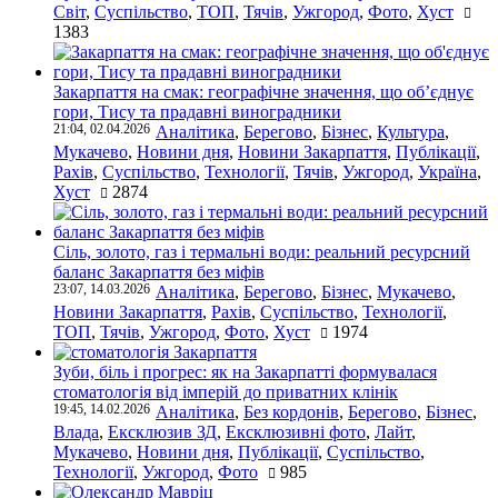
Світ
,
Суспільство
,
ТОП
,
Тячів
,
Ужгород
,
Фото
,
Хуст
1383
Закарпаття на смак: географічне значення, що об’єднує
гори, Тису та прадавні виноградники
21:04, 02.04.2026
Аналітика
,
Берегово
,
Бізнес
,
Культура
,
Мукачево
,
Новини дня
,
Новини Закарпаття
,
Публікації
,
Рахів
,
Суспільство
,
Технології
,
Тячів
,
Ужгород
,
Україна
,
Хуст
2874
Сіль, золото, газ і термальні води: реальний ресурсний
баланс Закарпаття без міфів
23:07, 14.03.2026
Аналітика
,
Берегово
,
Бізнес
,
Мукачево
,
Новини Закарпаття
,
Рахів
,
Суспільство
,
Технології
,
ТОП
,
Тячів
,
Ужгород
,
Фото
,
Хуст
1974
Зуби, біль і прогрес: як на Закарпатті формувалася
стоматологія від імперій до приватних клінік
19:45, 14.02.2026
Аналітика
,
Без кордонів
,
Берегово
,
Бізнес
,
Влада
,
Ексклюзив ЗД
,
Ексклюзивні фото
,
Лайт
,
Мукачево
,
Новини дня
,
Публікації
,
Суспільство
,
Технології
,
Ужгород
,
Фото
985