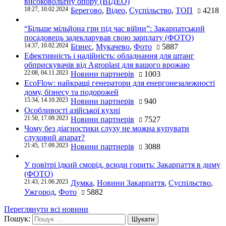
високовольтну опору (ВІДЕО)
18:27, 10.02.2024
Берегово
,
Відео
,
Суспільство
,
ТОП
4218
“Більше мільйона грн під час війни”: Закарпатський
посадовець задекларував свою зарплату (ФОТО)
14:37, 10.02.2024
Бізнес
,
Мукачево
,
Фото
5887
Ефективність і надійність: обладнання для штанг
обприскувачів від Agroplast для вашого врожаю
22:08, 04.11.2023
Новини партнерів
1003
EcoFlow: найкращі генератори для енергонезалежності
дому, бізнесу та подорожей
15:34, 14.10.2023
Новини партнерів
940
Особливості азійської кухні
21:50, 17.09.2023
Новини партнерів
7527
Чому без діагностики слуху не можна купувати
слуховий апарат?
21:45, 17.09.2023
Новини партнерів
3088
У повітрі їдкий сморід, всюди горить: Закарпаття в диму
(ФОТО)
21:43, 21.06.2023
Думка
,
Новини Закарпаття
,
Суспільство
,
Ужгород
,
Фото
5882
Переглянути всі новини
Пошук: