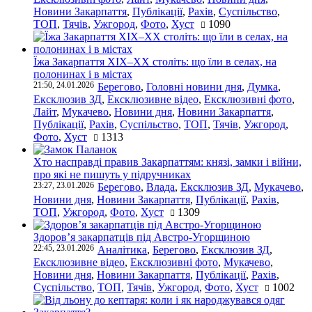
Новини Закарпаття
,
Публікації
,
Рахів
,
Суспільство
,
ТОП
,
Тячів
,
Ужгород
,
Фото
,
Хуст
1090
Їжа Закарпаття ХІХ–ХХ століть: що їли в селах, на
полонинах і в містах
21:50, 24.01.2026
Берегово
,
Головні новини дня
,
Думка
,
Ексклюзив ЗД
,
Ексклюзивне відео
,
Ексклюзивні фото
,
Лайт
,
Мукачево
,
Новини дня
,
Новини Закарпаття
,
Публікації
,
Рахів
,
Суспільство
,
ТОП
,
Тячів
,
Ужгород
,
Фото
,
Хуст
1313
Хто насправді правив Закарпаттям: князі, замки і війни,
про які не пишуть у підручниках
23:27, 23.01.2026
Берегово
,
Влада
,
Ексклюзив ЗД
,
Мукачево
,
Новини дня
,
Новини Закарпаття
,
Публікації
,
Рахів
,
ТОП
,
Ужгород
,
Фото
,
Хуст
1309
Здоров’я закарпатців під Австро-Угорщиною
22:45, 23.01.2026
Аналітика
,
Берегово
,
Ексклюзив ЗД
,
Ексклюзивне відео
,
Ексклюзивні фото
,
Мукачево
,
Новини дня
,
Новини Закарпаття
,
Публікації
,
Рахів
,
Суспільство
,
ТОП
,
Тячів
,
Ужгород
,
Фото
,
Хуст
1002