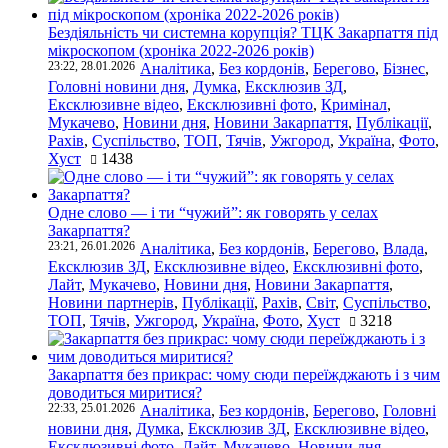
Бездіяльність чи системна корупція? ТЦК Закарпаття під
мікроскопом (хроніка 2022-2026 років)
23:22, 28.01.2026
Аналітика
,
Без кордонів
,
Берегово
,
Бізнес
,
Головні новини дня
,
Думка
,
Ексклюзив ЗД
,
Ексклюзивне відео
,
Ексклюзивні фото
,
Кримінал
,
Мукачево
,
Новини дня
,
Новини Закарпаття
,
Публікації
,
Рахів
,
Суспільство
,
ТОП
,
Тячів
,
Ужгород
,
Україна
,
Фото
,
Хуст
1438
Одне слово — і ти “чужий”: як говорять у селах
Закарпаття?
23:21, 26.01.2026
Аналітика
,
Без кордонів
,
Берегово
,
Влада
,
Ексклюзив ЗД
,
Ексклюзивне відео
,
Ексклюзивні фото
,
Лайт
,
Мукачево
,
Новини дня
,
Новини Закарпаття
,
Новини партнерів
,
Публікації
,
Рахів
,
Світ
,
Суспільство
,
ТОП
,
Тячів
,
Ужгород
,
Україна
,
Фото
,
Хуст
3218
Закарпаття без прикрас: чому сюди переїжджають і з чим
доводиться миритися?
22:33, 25.01.2026
Аналітика
,
Без кордонів
,
Берегово
,
Головні
новини дня
,
Думка
,
Ексклюзив ЗД
,
Ексклюзивне відео
,
Ексклюзивні фото
,
Лайт
,
Мукачево
,
Новини дня
,