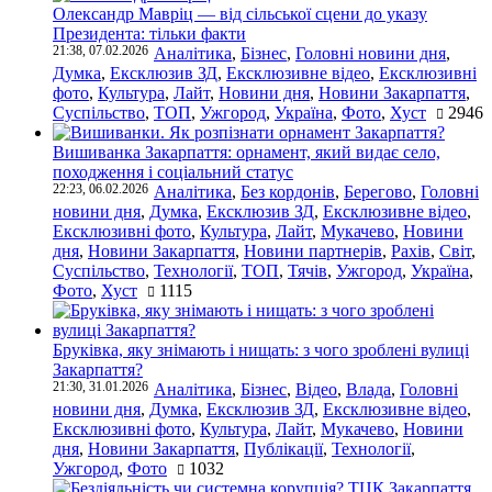
Олександр Мавріц — від сільської сцени до указу
Президента: тільки факти
21:38, 07.02.2026
Аналітика
,
Бізнес
,
Головні новини дня
,
Думка
,
Ексклюзив ЗД
,
Ексклюзивне відео
,
Ексклюзивні
фото
,
Культура
,
Лайт
,
Новини дня
,
Новини Закарпаття
,
Суспільство
,
ТОП
,
Ужгород
,
Україна
,
Фото
,
Хуст
2946
Вишиванка Закарпаття: орнамент, який видає село,
походження і соціальний статус
22:23, 06.02.2026
Аналітика
,
Без кордонів
,
Берегово
,
Головні
новини дня
,
Думка
,
Ексклюзив ЗД
,
Ексклюзивне відео
,
Ексклюзивні фото
,
Культура
,
Лайт
,
Мукачево
,
Новини
дня
,
Новини Закарпаття
,
Новини партнерів
,
Рахів
,
Світ
,
Суспільство
,
Технології
,
ТОП
,
Тячів
,
Ужгород
,
Україна
,
Фото
,
Хуст
1115
Бруківка, яку знімають і нищать: з чого зроблені вулиці
Закарпаття?
21:30, 31.01.2026
Аналітика
,
Бізнес
,
Відео
,
Влада
,
Головні
новини дня
,
Думка
,
Ексклюзив ЗД
,
Ексклюзивне відео
,
Ексклюзивні фото
,
Культура
,
Лайт
,
Мукачево
,
Новини
дня
,
Новини Закарпаття
,
Публікації
,
Технології
,
Ужгород
,
Фото
1032