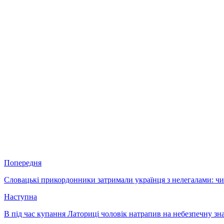
Попередня
Словацькі прикордонники затримали українця з нелегалами: ч
Наступна
В під час купання Латориці чоловік натрапив на небезпечну зн