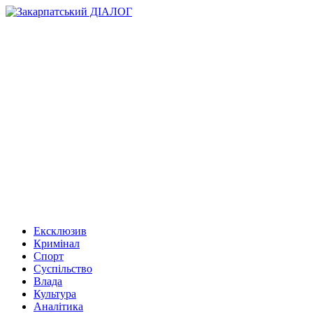
Ексклюзив
Кримінал
Спорт
Суспільство
Влада
Культура
Аналітика