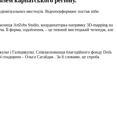
блем карпатського регіону.
аудіовізуальних мистецтв. Відеоперформанс постав ніби
 учасниця ArtZebs Studio, координаторка напрямку 3D-mapping на
ача. Її форма, оздоблення, – це певний мистецький челендж, але
культ і Галіціякульт. Співзасновниця благодійного фонду Dofa
ї спадщини – Ольга Сагайдак . За її словами, це спроба