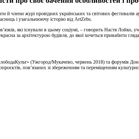
сти про своє бачення особливостей і про
ати й члени журі провідних українських та світових фестивалів 
асниць і узагальнюючу історію від ArtZebs.
зв’язків, які існували в цьому соціумі, – говорить Настя Лойко,
красна за архітектурою будівля, до якої хочеться привабити гляд
 «СлободаКульт» (Ужгород/Мукачево, червень 2018) та форумів Дон
опроєктів, пов’язаних зі збереженням та переміщенням культурно