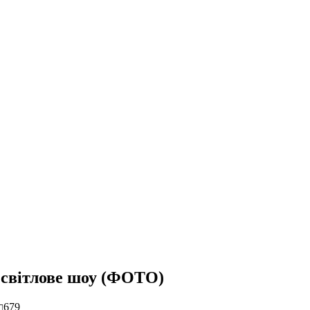
я світлове шоу (ФОТО)
679