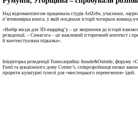
Румунія, Угорщина – спробували розпові
Над відеомаппінгом працювала студія ArtZebs, учасники, лауре
п’ятивимірна книга, у якій поєднали історії чотирьох команд-уч
«Вибір місця для 3D-mapping’у – це звернення до історії взаємо
резиденції. – Синагога – це важливий історичний контекст і пре
й контекстуальна підказка».
Ініціаторка резиденції Transcarpathia: Insude&Outside, форуму
Fund та аукціонного дому Сorner’s, співрозробниця низки закон
прорити культурні тунелі для «мистецького перевезення» ідей.