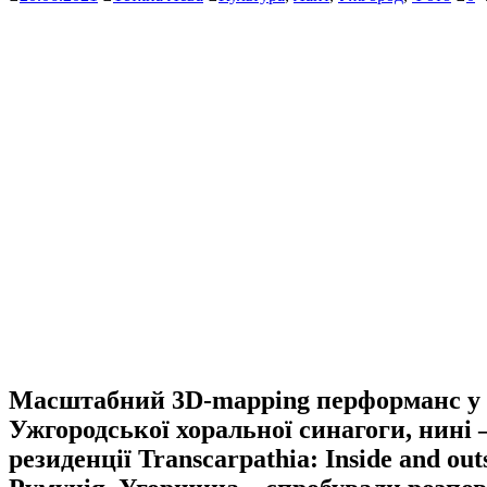
Масштабний 3D-mapping перформанс у су
Ужгородської хоральної синагоги, нині 
резиденції Transcarpathia: Inside and ou