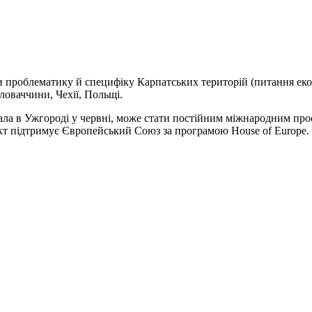
и проблематику й специфіку Карпатських територій (питання еколог
ловаччини, Чехії, Польщі.
тривала в Ужгороді у червні, може стати постійним міжнародним п
кт підтримує Європейський Союз за програмою House of Europe.