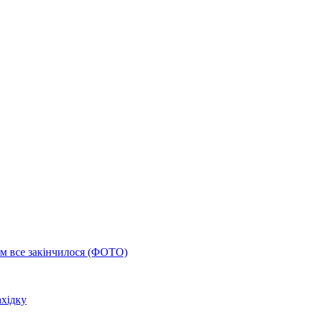
им все закінчилося (ФОТО)
ахідку