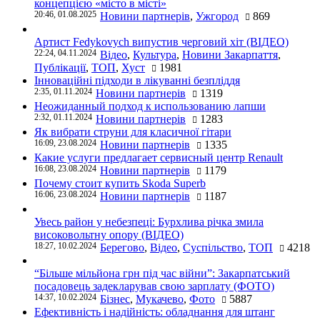
концепцією «місто в місті»
20:46, 01.08.2025
Новини партнерів
,
Ужгород
869
Артист Fedykovych випустив черговий хіт (ВІДЕО)
22:24, 04.11.2024
Відео
,
Культура
,
Новини Закарпаття
,
Публікації
,
ТОП
,
Хуст
1981
Інноваційні підходи в лікуванні безпліддя
2:35, 01.11.2024
Новини партнерів
1319
Неожиданный подход к использованию лапши
2:32, 01.11.2024
Новини партнерів
1283
Як вибрати струни для класичної гітари
16:09, 23.08.2024
Новини партнерів
1335
Какие услуги предлагает сервисный центр Renault
16:08, 23.08.2024
Новини партнерів
1179
Почему стоит купить Skoda Superb
16:06, 23.08.2024
Новини партнерів
1187
Увесь район у небезпеці: Бурхлива річка змила
високовольтну опору (ВІДЕО)
18:27, 10.02.2024
Берегово
,
Відео
,
Суспільство
,
ТОП
4218
“Більше мільйона грн під час війни”: Закарпатський
посадовець задекларував свою зарплату (ФОТО)
14:37, 10.02.2024
Бізнес
,
Мукачево
,
Фото
5887
Ефективність і надійність: обладнання для штанг