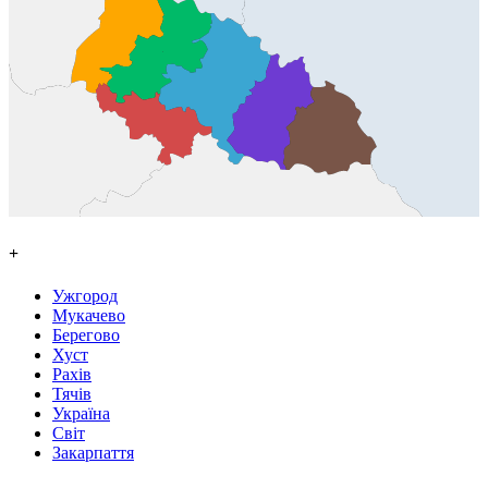
+
Ужгород
Мукачево
Берегово
Хуст
Рахів
Тячів
Україна
Світ
Закарпаття