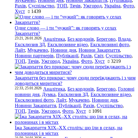
Мукачево
,
Новини дня
,
Новини Закарпаття
,
Публікації
,
Рахів
,
Суспільство
,
ТОП
,
Тячів
,
Ужгород
,
Україна
,
Фото
,
Хуст
1439
Одне слово — і ти “чужий”: як говорять у селах
Закарпаття?
23:21, 26.01.2026
Аналітика
,
Без кордонів
,
Берегово
,
Влада
,
Ексклюзив ЗД
,
Ексклюзивне відео
,
Ексклюзивні фото
,
Лайт
,
Мукачево
,
Новини дня
,
Новини Закарпаття
,
Новини партнерів
,
Публікації
,
Рахів
,
Світ
,
Суспільство
,
ТОП
,
Тячів
,
Ужгород
,
Україна
,
Фото
,
Хуст
3219
Закарпаття без прикрас: чому сюди переїжджають і з чим
доводиться миритися?
22:33, 25.01.2026
Аналітика
,
Без кордонів
,
Берегово
,
Головні
новини дня
,
Думка
,
Ексклюзив ЗД
,
Ексклюзивне відео
,
Ексклюзивні фото
,
Лайт
,
Мукачево
,
Новини дня
,
Новини Закарпаття
,
Публікації
,
Рахів
,
Суспільство
,
ТОП
,
Тячів
,
Ужгород
,
Фото
,
Хуст
1091
Їжа Закарпаття ХІХ–ХХ століть: що їли в селах, на
полонинах і в містах