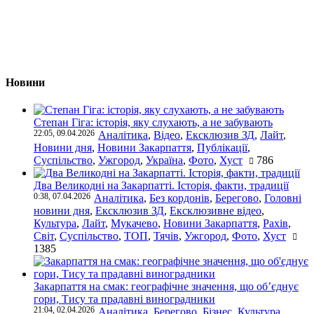
Новини
Степан Гіга: історія, яку слухають, а не забувають
22:05, 09.04.2026
Аналітика
,
Відео
,
Ексклюзив ЗД
,
Лайт
,
Новини дня
,
Новини Закарпаття
,
Публікації
,
Суспільство
,
Ужгород
,
Україна
,
Фото
,
Хуст
786
Два Великодні на Закарпатті. Історія, факти, традиції
0:38, 07.04.2026
Аналітика
,
Без кордонів
,
Берегово
,
Головні
новини дня
,
Ексклюзив ЗД
,
Ексклюзивне відео
,
Культура
,
Лайт
,
Мукачево
,
Новини Закарпаття
,
Рахів
,
Світ
,
Суспільство
,
ТОП
,
Тячів
,
Ужгород
,
Фото
,
Хуст
1385
Закарпаття на смак: географічне значення, що об’єднує
гори, Тису та прадавні виноградники
21:04, 02.04.2026
Аналітика
,
Берегово
,
Бізнес
,
Культура
,