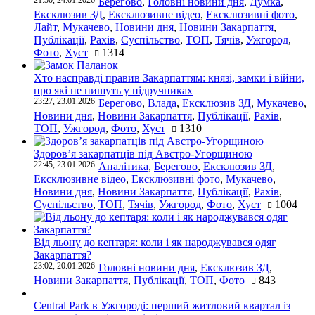
21:50, 24.01.2026
Берегово
,
Головні новини дня
,
Думка
,
Ексклюзив ЗД
,
Ексклюзивне відео
,
Ексклюзивні фото
,
Лайт
,
Мукачево
,
Новини дня
,
Новини Закарпаття
,
Публікації
,
Рахів
,
Суспільство
,
ТОП
,
Тячів
,
Ужгород
,
Фото
,
Хуст
1314
Хто насправді правив Закарпаттям: князі, замки і війни,
про які не пишуть у підручниках
23:27, 23.01.2026
Берегово
,
Влада
,
Ексклюзив ЗД
,
Мукачево
,
Новини дня
,
Новини Закарпаття
,
Публікації
,
Рахів
,
ТОП
,
Ужгород
,
Фото
,
Хуст
1310
Здоров’я закарпатців під Австро-Угорщиною
22:45, 23.01.2026
Аналітика
,
Берегово
,
Ексклюзив ЗД
,
Ексклюзивне відео
,
Ексклюзивні фото
,
Мукачево
,
Новини дня
,
Новини Закарпаття
,
Публікації
,
Рахів
,
Суспільство
,
ТОП
,
Тячів
,
Ужгород
,
Фото
,
Хуст
1004
Від льону до кептаря: коли і як народжувався одяг
Закарпаття?
23:02, 20.01.2026
Головні новини дня
,
Ексклюзив ЗД
,
Новини Закарпаття
,
Публікації
,
ТОП
,
Фото
843
Central Park в Ужгороді: перший житловий квартал із