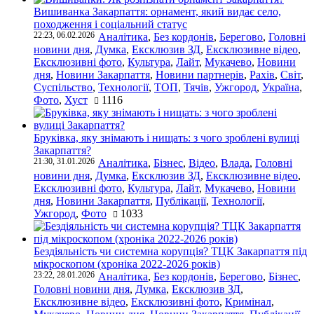
Вишиванка Закарпаття: орнамент, який видає село,
походження і соціальний статус
22:23, 06.02.2026
Аналітика
,
Без кордонів
,
Берегово
,
Головні
новини дня
,
Думка
,
Ексклюзив ЗД
,
Ексклюзивне відео
,
Ексклюзивні фото
,
Культура
,
Лайт
,
Мукачево
,
Новини
дня
,
Новини Закарпаття
,
Новини партнерів
,
Рахів
,
Світ
,
Суспільство
,
Технології
,
ТОП
,
Тячів
,
Ужгород
,
Україна
,
Фото
,
Хуст
1116
Бруківка, яку знімають і нищать: з чого зроблені вулиці
Закарпаття?
21:30, 31.01.2026
Аналітика
,
Бізнес
,
Відео
,
Влада
,
Головні
новини дня
,
Думка
,
Ексклюзив ЗД
,
Ексклюзивне відео
,
Ексклюзивні фото
,
Культура
,
Лайт
,
Мукачево
,
Новини
дня
,
Новини Закарпаття
,
Публікації
,
Технології
,
Ужгород
,
Фото
1033
Бездіяльність чи системна корупція? ТЦК Закарпаття під
мікроскопом (хроніка 2022-2026 років)
23:22, 28.01.2026
Аналітика
,
Без кордонів
,
Берегово
,
Бізнес
,
Головні новини дня
,
Думка
,
Ексклюзив ЗД
,
Ексклюзивне відео
,
Ексклюзивні фото
,
Кримінал
,