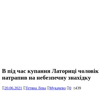
В під час купання Латориці чоловік
натрапив на небезпечну знахідку
20.06.2021
Тетяна Лева
Мукачево
0
439