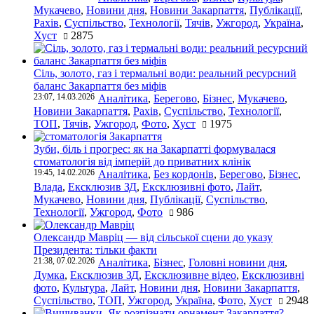
Мукачево
,
Новини дня
,
Новини Закарпаття
,
Публікації
,
Рахів
,
Суспільство
,
Технології
,
Тячів
,
Ужгород
,
Україна
,
Хуст
2875
Сіль, золото, газ і термальні води: реальний ресурсний
баланс Закарпаття без міфів
23:07, 14.03.2026
Аналітика
,
Берегово
,
Бізнес
,
Мукачево
,
Новини Закарпаття
,
Рахів
,
Суспільство
,
Технології
,
ТОП
,
Тячів
,
Ужгород
,
Фото
,
Хуст
1975
Зуби, біль і прогрес: як на Закарпатті формувалася
стоматологія від імперій до приватних клінік
19:45, 14.02.2026
Аналітика
,
Без кордонів
,
Берегово
,
Бізнес
,
Влада
,
Ексклюзив ЗД
,
Ексклюзивні фото
,
Лайт
,
Мукачево
,
Новини дня
,
Публікації
,
Суспільство
,
Технології
,
Ужгород
,
Фото
986
Олександр Мавріц — від сільської сцени до указу
Президента: тільки факти
21:38, 07.02.2026
Аналітика
,
Бізнес
,
Головні новини дня
,
Думка
,
Ексклюзив ЗД
,
Ексклюзивне відео
,
Ексклюзивні
фото
,
Культура
,
Лайт
,
Новини дня
,
Новини Закарпаття
,
Суспільство
,
ТОП
,
Ужгород
,
Україна
,
Фото
,
Хуст
2948