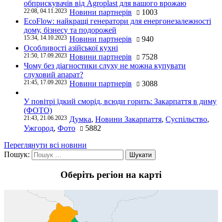
обприскувачів від Agroplast для вашого врожаю
22:08, 04.11.2023
Новини партнерів
1003
EcoFlow: найкращі генератори для енергонезалежності
дому, бізнесу та подорожей
15:34, 14.10.2023
Новини партнерів
940
Особливості азійської кухні
21:50, 17.09.2023
Новини партнерів
7528
Чому без діагностики слуху не можна купувати
слуховий апарат?
21:45, 17.09.2023
Новини партнерів
3088
У повітрі їдкий сморід, всюди горить: Закарпаття в диму
(ФОТО)
21:43, 21.06.2023
Думка
,
Новини Закарпаття
,
Суспільство
,
Ужгород
,
Фото
5882
Переглянути всі новини
Пошук:
Оберіть регіон на карті