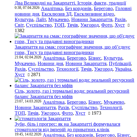
Два Великодні на Закарпатті. Історія, факти, традиції
0:38, 07.04.2026
Аналітика
,
Без кордонів
,
Берегово
,
Головні
новини дня
,
Ексклюзив ЗД
,
Ексклюзивне відео
,
Культура
,
Лайт
,
Мукачево
,
Новини Закарпаття
,
Рахів
,
Світ
,
Суспільство
,
ТОП
,
Тячів
,
Ужгород
,
Фото
,
Хуст
1382
Закарпаття на смак: географічне значення, що об’єднує
гори, Тису та прадавні виноградники
21:04, 02.04.2026
Аналітика
,
Берегово
,
Бізнес
,
Культура
,
Мукачево
,
Новини дня
,
Новини Закарпаття
,
Публікації
,
Рахів
,
Суспільство
,
Технології
,
Тячів
,
Ужгород
,
Україна
,
Хуст
2871
Сіль, золото, газ і термальні води: реальний ресурсний
баланс Закарпаття без міфів
23:07, 14.03.2026
Аналітика
,
Берегово
,
Бізнес
,
Мукачево
,
Новини Закарпаття
,
Рахів
,
Суспільство
,
Технології
,
ТОП
,
Тячів
,
Ужгород
,
Фото
,
Хуст
1973
Зуби, біль і прогрес: як на Закарпатті формувалася
стоматологія від імперій до приватних клінік
19:45, 14.02.2026
Аналітика
,
Без кордонів
,
Берегово
,
Бізнес
,