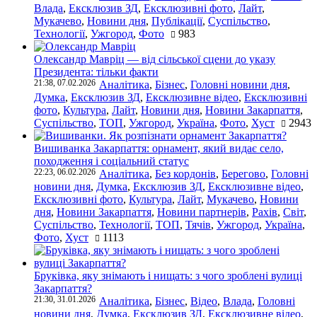
Влада
,
Ексклюзив ЗД
,
Ексклюзивні фото
,
Лайт
,
Мукачево
,
Новини дня
,
Публікації
,
Суспільство
,
Технології
,
Ужгород
,
Фото
983
Олександр Мавріц — від сільської сцени до указу
Президента: тільки факти
21:38, 07.02.2026
Аналітика
,
Бізнес
,
Головні новини дня
,
Думка
,
Ексклюзив ЗД
,
Ексклюзивне відео
,
Ексклюзивні
фото
,
Культура
,
Лайт
,
Новини дня
,
Новини Закарпаття
,
Суспільство
,
ТОП
,
Ужгород
,
Україна
,
Фото
,
Хуст
2943
Вишиванка Закарпаття: орнамент, який видає село,
походження і соціальний статус
22:23, 06.02.2026
Аналітика
,
Без кордонів
,
Берегово
,
Головні
новини дня
,
Думка
,
Ексклюзив ЗД
,
Ексклюзивне відео
,
Ексклюзивні фото
,
Культура
,
Лайт
,
Мукачево
,
Новини
дня
,
Новини Закарпаття
,
Новини партнерів
,
Рахів
,
Світ
,
Суспільство
,
Технології
,
ТОП
,
Тячів
,
Ужгород
,
Україна
,
Фото
,
Хуст
1113
Бруківка, яку знімають і нищать: з чого зроблені вулиці
Закарпаття?
21:30, 31.01.2026
Аналітика
,
Бізнес
,
Відео
,
Влада
,
Головні
новини дня
,
Думка
,
Ексклюзив ЗД
,
Ексклюзивне відео
,