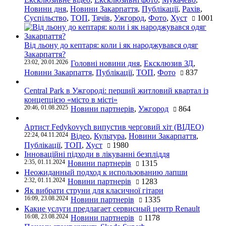
Новини дня
,
Новини Закарпаття
,
Публікації
,
Рахів
,
Суспільство
,
ТОП
,
Тячів
,
Ужгород
,
Фото
,
Хуст
1001
Від льону до кептаря: коли і як народжувався одяг
Закарпаття?
23:02, 20.01.2026
Головні новини дня
,
Ексклюзив ЗД
,
Новини Закарпаття
,
Публікації
,
ТОП
,
Фото
837
Central Park в Ужгороді: перший житловий квартал із
концепцією «місто в місті»
20:46, 01.08.2025
Новини партнерів
,
Ужгород
864
Артист Fedykovych випустив черговий хіт (ВІДЕО)
22:24, 04.11.2024
Відео
,
Культура
,
Новини Закарпаття
,
Публікації
,
ТОП
,
Хуст
1980
Інноваційні підходи в лікуванні безпліддя
2:35, 01.11.2024
Новини партнерів
1315
Неожиданный подход к использованию лапши
2:32, 01.11.2024
Новини партнерів
1283
Як вибрати струни для класичної гітари
16:09, 23.08.2024
Новини партнерів
1335
Какие услуги предлагает сервисный центр Renault
16:08, 23.08.2024
Новини партнерів
1178