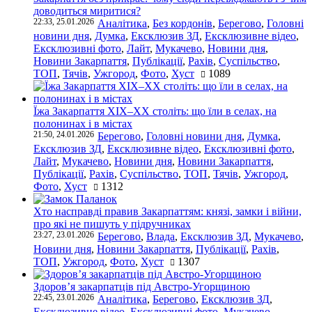
доводиться миритися?
22:33, 25.01.2026
Аналітика
,
Без кордонів
,
Берегово
,
Головні
новини дня
,
Думка
,
Ексклюзив ЗД
,
Ексклюзивне відео
,
Ексклюзивні фото
,
Лайт
,
Мукачево
,
Новини дня
,
Новини Закарпаття
,
Публікації
,
Рахів
,
Суспільство
,
ТОП
,
Тячів
,
Ужгород
,
Фото
,
Хуст
1089
Їжа Закарпаття ХІХ–ХХ століть: що їли в селах, на
полонинах і в містах
21:50, 24.01.2026
Берегово
,
Головні новини дня
,
Думка
,
Ексклюзив ЗД
,
Ексклюзивне відео
,
Ексклюзивні фото
,
Лайт
,
Мукачево
,
Новини дня
,
Новини Закарпаття
,
Публікації
,
Рахів
,
Суспільство
,
ТОП
,
Тячів
,
Ужгород
,
Фото
,
Хуст
1312
Хто насправді правив Закарпаттям: князі, замки і війни,
про які не пишуть у підручниках
23:27, 23.01.2026
Берегово
,
Влада
,
Ексклюзив ЗД
,
Мукачево
,
Новини дня
,
Новини Закарпаття
,
Публікації
,
Рахів
,
ТОП
,
Ужгород
,
Фото
,
Хуст
1307
Здоров’я закарпатців під Австро-Угорщиною
22:45, 23.01.2026
Аналітика
,
Берегово
,
Ексклюзив ЗД
,
Ексклюзивне відео
,
Ексклюзивні фото
,
Мукачево
,