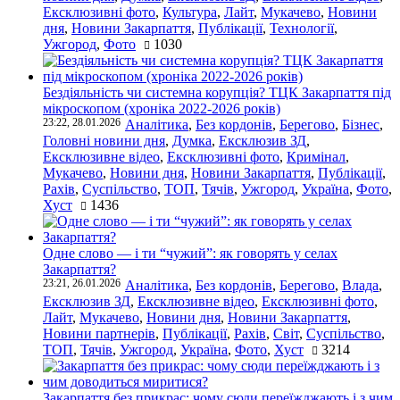
Ексклюзивні фото
,
Культура
,
Лайт
,
Мукачево
,
Новини
дня
,
Новини Закарпаття
,
Публікації
,
Технології
,
Ужгород
,
Фото
1030
Бездіяльність чи системна корупція? ТЦК Закарпаття під
мікроскопом (хроніка 2022-2026 років)
23:22, 28.01.2026
Аналітика
,
Без кордонів
,
Берегово
,
Бізнес
,
Головні новини дня
,
Думка
,
Ексклюзив ЗД
,
Ексклюзивне відео
,
Ексклюзивні фото
,
Кримінал
,
Мукачево
,
Новини дня
,
Новини Закарпаття
,
Публікації
,
Рахів
,
Суспільство
,
ТОП
,
Тячів
,
Ужгород
,
Україна
,
Фото
,
Хуст
1436
Одне слово — і ти “чужий”: як говорять у селах
Закарпаття?
23:21, 26.01.2026
Аналітика
,
Без кордонів
,
Берегово
,
Влада
,
Ексклюзив ЗД
,
Ексклюзивне відео
,
Ексклюзивні фото
,
Лайт
,
Мукачево
,
Новини дня
,
Новини Закарпаття
,
Новини партнерів
,
Публікації
,
Рахів
,
Світ
,
Суспільство
,
ТОП
,
Тячів
,
Ужгород
,
Україна
,
Фото
,
Хуст
3214
Закарпаття без прикрас: чому сюди переїжджають і з чим