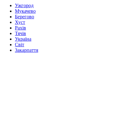
Ужгород
Мукачево
Берегово
Хуст
Рахів
Тячів
Україна
Світ
Закарпаття