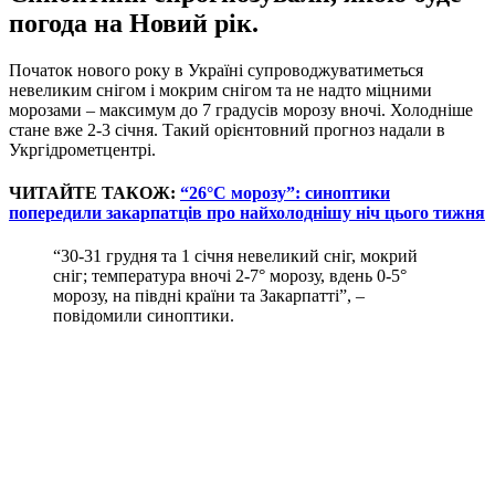
погода на Новий рік.
Початок нового року в Україні супроводжуватиметься
невеликим снігом і мокрим снігом та не надто міцними
морозами – максимум до 7 градусів морозу вночі. Холодніше
стане вже 2-3 січня. Такий орієнтовний прогноз надали в
Укргідрометцентрі.
ЧИТАЙТЕ ТАКОЖ:
“26°C морозу”: синоптики
попередили закарпатців про найхолоднішу ніч цього тижня
“30-31 грудня та 1 січня невеликий сніг, мокрий
сніг; температура вночі 2-7° морозу, вдень 0-5°
морозу, на півдні країни та Закарпатті”, –
повідомили синоптики.