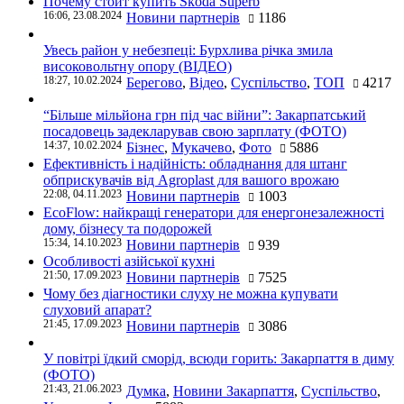
Почему стоит купить Skoda Superb
16:06, 23.08.2024
Новини партнерів
1186
Увесь район у небезпеці: Бурхлива річка змила
високовольтну опору (ВІДЕО)
18:27, 10.02.2024
Берегово
,
Відео
,
Суспільство
,
ТОП
4217
“Більше мільйона грн під час війни”: Закарпатський
посадовець задекларував свою зарплату (ФОТО)
14:37, 10.02.2024
Бізнес
,
Мукачево
,
Фото
5886
Ефективність і надійність: обладнання для штанг
обприскувачів від Agroplast для вашого врожаю
22:08, 04.11.2023
Новини партнерів
1003
EcoFlow: найкращі генератори для енергонезалежності
дому, бізнесу та подорожей
15:34, 14.10.2023
Новини партнерів
939
Особливості азійської кухні
21:50, 17.09.2023
Новини партнерів
7525
Чому без діагностики слуху не можна купувати
слуховий апарат?
21:45, 17.09.2023
Новини партнерів
3086
У повітрі їдкий сморід, всюди горить: Закарпаття в диму
(ФОТО)
21:43, 21.06.2023
Думка
,
Новини Закарпаття
,
Суспільство
,