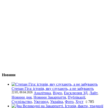
Новини
Степан Гіга: історія, яку слухають, а не забувають
22:05, 09.04.2026
Аналітика
,
Відео
,
Ексклюзив ЗД
,
Лайт
,
Новини дня
,
Новини Закарпаття
,
Публікації
,
Суспільство
,
Ужгород
,
Україна
,
Фото
,
Хуст
785