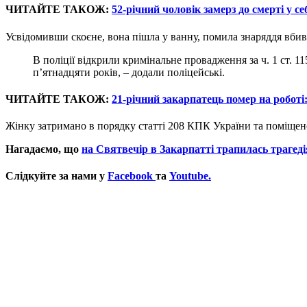
ЧИТАЙТЕ ТАКОЖ:
52-річний чоловік замерз до смерті у се
Усвідомивши скоєне, вона пішла у ванну, помила знаряддя вбив
В поліції відкрили кримінальне провадження за ч. 1 ст. 1
п’ятнадцяти років, – додали поліцейські.
ЧИТАЙТЕ ТАКОЖ:
21-річний закарпатець помер на роботі:
Жінку затримано в порядку статті 208 КПК України та поміщено
Нагадаємо, що
на Святвечір в Закарпатті трапилась трагед
Слідкуйте за нами у
Facebook
та
Youtube.