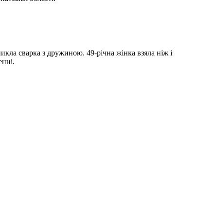
икла сварка з дружиною. 49-річна жінка взяла ніж і
енні.