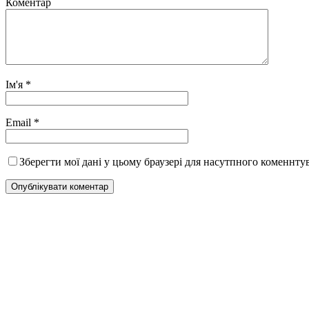
Коментар
Ім'я
*
Email
*
Зберегти мої дані у цьому браузері для насутпного коменнту