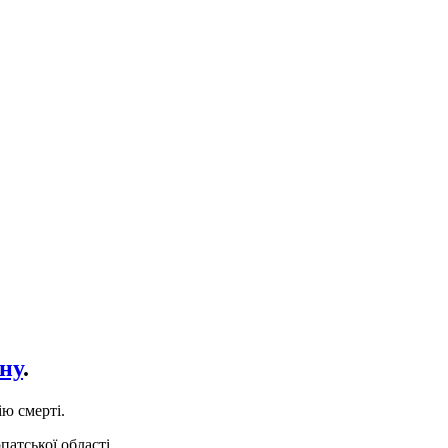
ну
.
ію смерті.
патської області.