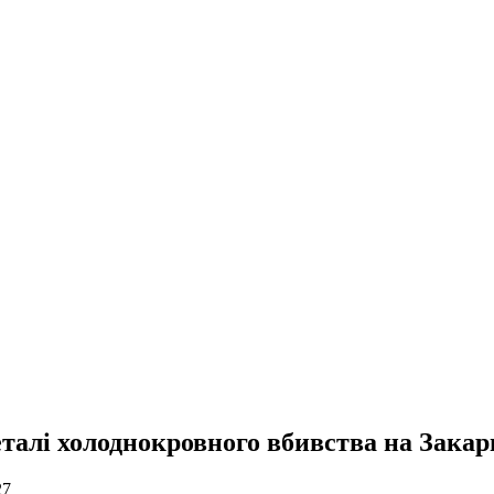
деталі холоднокровного вбивства на Закар
27