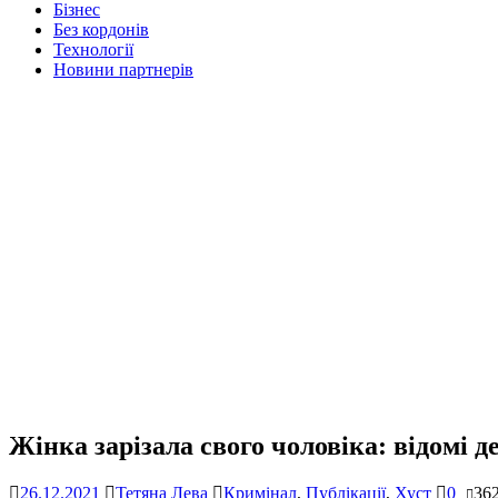
Бізнес
Без кордонів
Технології
Новини партнерів
Жінка зарізала свого чоловіка: відомі 
26.12.2021
Тетяна Лева
Кримінал
,
Публікації
,
Хуст
0
36