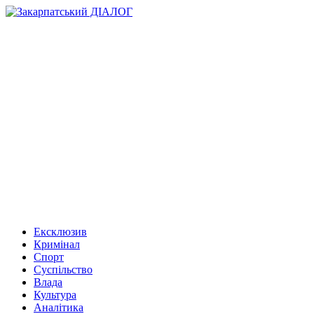
Ексклюзив
Кримінал
Спорт
Суспільство
Влада
Культура
Аналітика