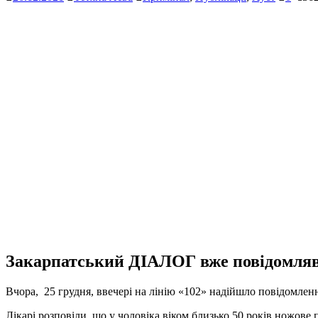
Закарпатський ДІАЛОГ вже повідомляв
Вчора, 25 грудня, ввечері на лінію «102» надійшло повідомлення
Лікарі розповіли, що у чоловіка віком близько 50 років ножове 