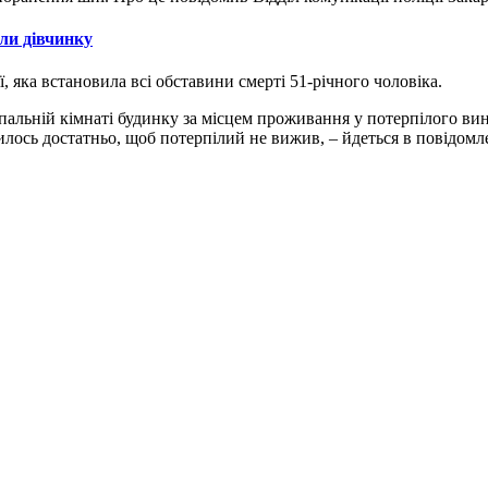
али дівчинку
ї, яка встановила всі обставини смерті 51-річного чоловіка.
спальній кімнаті будинку за місцем проживання у потерпілого вин
илось достатньо, щоб потерпілий не вижив, – йдеться в повідомл