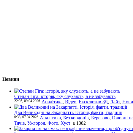
Новини
Степан Гіга: історія, яку слухають, а не забувають
22:05, 09.04.2026
Аналітика
,
Відео
,
Ексклюзив ЗД
,
Лайт
,
Нови
Два Великодні на Закарпатті. Історія, факти, традиції
0:38, 07.04.2026
Аналітика
,
Без кордонів
,
Берегово
,
Головні н
Тячів
,
Ужгород
,
Фото
,
Хуст
1382