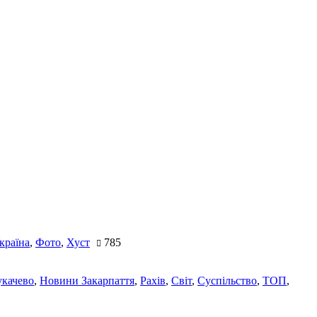
країна
,
Фото
,
Хуст
785
качево
,
Новини Закарпаття
,
Рахів
,
Світ
,
Суспільство
,
ТОП
,