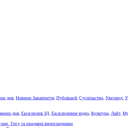
ни дня
,
Новини Закарпаття
,
Публікації
,
Суспільство
,
Ужгород
,
У
овини дня
,
Ексклюзив ЗД
,
Ексклюзивне відео
,
Культура
,
Лайт
,
Му