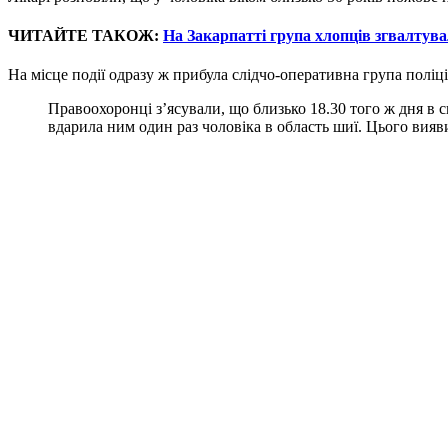
ЧИТАЙТЕ ТАКОЖ:
На Закарпатті група хлопців згвалтув
На місце події одразу ж прибула слідчо-оперативна група поліці
Правоохоронці з’ясували, що близько 18.30 того ж дня в 
вдарила ним один раз чоловіка в область шиї. Цього вияв