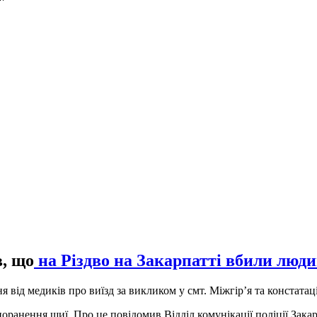
, що
на Різдво на Закарпатті вбили люди
 від медиків про виїзд за викликом у смт. Міжгір’я та констатац
поранення шиї. Про це повідомив Відділ комунікації поліції Закар