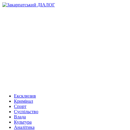
Ексклюзив
Кримінал
Спорт
Суспільство
Влада
Культура
Аналітика