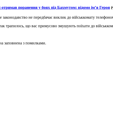
отримав поранення у боях під Бахмутом: відомо ім’я Героя
(
законодавство не передбачає виклик до військкомату телефоном, 
 так трапилось, що вас примусово змушують поїхати до військком
она заповнена з помилками.