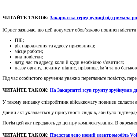
ЧИТАЙТЕ ТАКОЖ:
Закарпатка серед вулиці підтримала рос
Юрист зазначає, що цей документ обов’язково повинен містити
ПІБ;
рік народження та адресу призовника;
місце роботи;
вид повістки;
дату, час та адресу, коли й куди необхідно з’явитися;
назву органу, печатку, підпис, прізвище, ім’я та по батько
Під час особистого вручення уважно перегляньте повістку, пер
ЧИТАЙТЕ ТАКОЖ:
На Закарпатті зсув грунту зруйнував дві
У такому випадку співробітник військкомату повинен скласти а
Даний акт укладається у присутності свідків, аби було підтве
Потім цей акт передають до центру комплектування. В окремих
ЧИТАЙТЕ ТАКОЖ:
Представлено новий електромобіль Vo