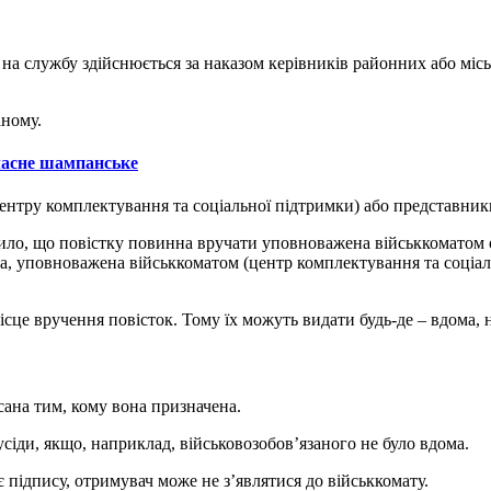
на службу здійснюється за наказом керівників районних або місь
аному.
ласне шампанське
ентру комплектування та соціальної підтримки) або представник
ило, що повістку повинна вручати уповноважена військкоматом 
ба, уповноважена військкоматом (центр комплектування та соціаль
ісце вручення повісток. Тому їх можуть видати будь-де – вдома, н
сана тим, кому вона призначена.
сіди, якщо, наприклад, військовозобов’язаного не було вдома.
є підпису, отримувач може не з’являтися до військкомату.