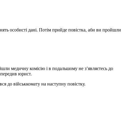
чнять особисті дані. Потім прийде повістка, аби ви пройшли
шли медичну комісію і в подальшому не з’являєтесь до
опередив юрист.
ся до військкомату на наступну повістку.