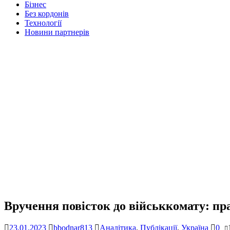
Бізнес
Без кордонів
Технології
Новини партнерів
Вручення повісток до військкомату: пр
23.01.2023
bbodnar813
Аналітика
,
Публікації
,
Україна
0