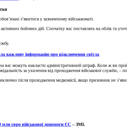
стки
бов’язані з’явитися у зазначеному військкоматі.
у активних бойових дій. Спочатку вас поставлять на облік та уто
ужбу.
а важливу інформацію про відключення світла
на вас можуть накласти адміністративний штраф. Коли ж ви прой
відальність за ухилення від проходження військової служби, – п
виключно після проходження медкомісії, якщо призовник не з’явив
0 млн євро військової допомоги ЄС
– ЗМІ.