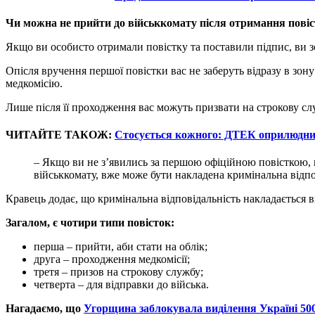
Чи можна не прийти до військкомату після отримання пові
Якщо ви особисто отримали повістку та поставили підпис, ви зо
Опісля вручення першої повістки вас не заберуть відразу в зон
медкомісію.
Лише після її проходження вас можуть призвати на строкову сл
ЧИТАЙТЕ ТАКОЖ:
Стосується кожного: ДТЕК оприлюднил
– Якщо ви не з’явились за першою офіційною повісткою, 
військкомату, вже може бути накладена кримінальна відпо
Кравець додає, що кримінальна відповідальність накладається 
Загалом, є чотири типи повісток:
перша – прийти, аби стати на облік;
друга – проходження медкомісії;
третя – призов на строкову службу;
четверта – для відправки до війська.
Нагадаємо, що
Угорщина заблокувала виділення Україні 50