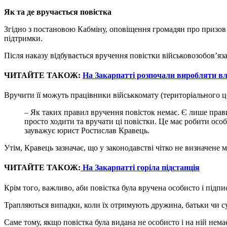
Як та де вручається повістка
Згідно з постановою Кабміну, оповіщення громадян про призов 
підтримки.
Після наказу відбувається вручення повістки військовозобов’яз
ЧИТАЙТЕ ТАКОЖ:
На Закарпатті розпочали виробляти в
Вручити її можуть працівники військкомату (територіального ц
– Як таких правил вручення повісток немає. Є лише прав
просто ходити та вручати ці повістки. Це має робити осо
зауважує юрист Ростислав Кравець.
Утім, Кравець зазначає, що у законодавстві чітко не визначене м
ЧИТАЙТЕ ТАКОЖ:
На Закарпатті горіла підстанція
Крім того, важливо, аби повістка була вручена особисто і підпи
Трапляються випадки, коли їх отримують дружина, батьки чи су
Саме тому, якщо повістка була видана не особисто і на ній нема