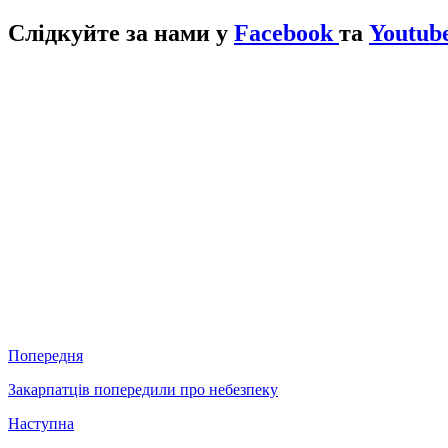
Слідкуйте за нами у
Facebook
та
Youtub
Попередня
Закарпатців попередили про небезпеку
Наступна