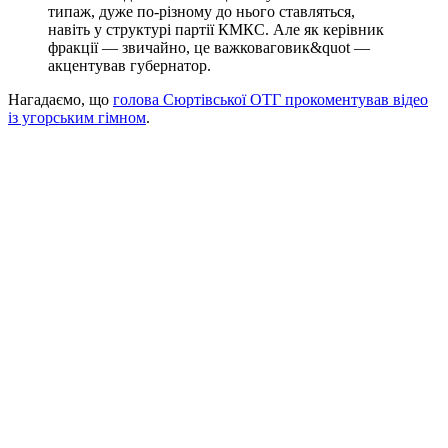
типаж, дуже по-різному до нього ставляться,
навіть у структурі партії КМКС. Але як керівник
фракції — звичайно, це важковаговик&quot —
акцентував губернатор.
Нагадаємо, що
голова Сюртівської ОТГ прокоментував відео
із угорським гімном
.