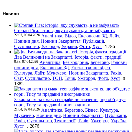
Новини
Степан Гіга: історія, яку слухають, а не забувають
22:05, 09.04.2026
Аналітика
,
Відео
,
Ексклюзив ЗД
,
Лайт
,
Новини дня
,
Новини Закарпаття
,
Публікації
,
Суспільство
,
Ужгород
,
Україна
,
Фото
,
Хуст
786
Два Великодні на Закарпатті. Історія, факти, традиції
0:38, 07.04.2026
Аналітика
,
Без кордонів
,
Берегово
,
Головні
новини дня
,
Ексклюзив ЗД
,
Ексклюзивне відео
,
Культура
,
Лайт
,
Мукачево
,
Новини Закарпаття
,
Рахів
,
Світ
,
Суспільство
,
ТОП
,
Тячів
,
Ужгород
,
Фото
,
Хуст
1385
Закарпаття на смак: географічне значення, що об’єднує
гори, Тису та прадавні виноградники
21:04, 02.04.2026
Аналітика
,
Берегово
,
Бізнес
,
Культура
,
Мукачево
,
Новини дня
,
Новини Закарпаття
,
Публікації
,
Рахів
,
Суспільство
,
Технології
,
Тячів
,
Ужгород
,
Україна
,
Хуст
2876