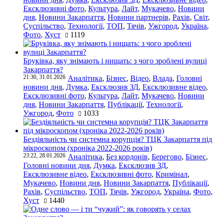
Ексклюзивні фото
,
Культура
,
Лайт
,
Мукачево
,
Новини
дня
,
Новини Закарпаття
,
Новини партнерів
,
Рахів
,
Світ
,
Суспільство
,
Технології
,
ТОП
,
Тячів
,
Ужгород
,
Україна
,
Фото
,
Хуст
1119
Бруківка, яку знімають і нищать: з чого зроблені вулиці
Закарпаття?
21:30, 31.01.2026
Аналітика
,
Бізнес
,
Відео
,
Влада
,
Головні
новини дня
,
Думка
,
Ексклюзив ЗД
,
Ексклюзивне відео
,
Ексклюзивні фото
,
Культура
,
Лайт
,
Мукачево
,
Новини
дня
,
Новини Закарпаття
,
Публікації
,
Технології
,
Ужгород
,
Фото
1033
Бездіяльність чи системна корупція? ТЦК Закарпаття під
мікроскопом (хроніка 2022-2026 років)
23:22, 28.01.2026
Аналітика
,
Без кордонів
,
Берегово
,
Бізнес
,
Головні новини дня
,
Думка
,
Ексклюзив ЗД
,
Ексклюзивне відео
,
Ексклюзивні фото
,
Кримінал
,
Мукачево
,
Новини дня
,
Новини Закарпаття
,
Публікації
,
Рахів
,
Суспільство
,
ТОП
,
Тячів
,
Ужгород
,
Україна
,
Фото
,
Хуст
1440