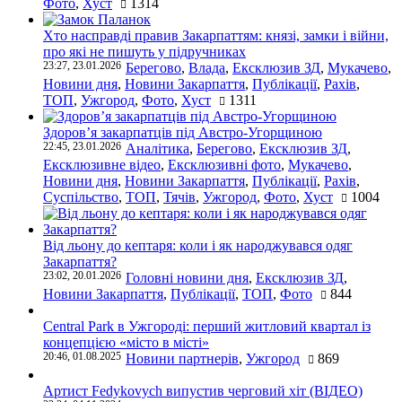
Фото
,
Хуст
1314
Хто насправді правив Закарпаттям: князі, замки і війни,
про які не пишуть у підручниках
23:27, 23.01.2026
Берегово
,
Влада
,
Ексклюзив ЗД
,
Мукачево
,
Новини дня
,
Новини Закарпаття
,
Публікації
,
Рахів
,
ТОП
,
Ужгород
,
Фото
,
Хуст
1311
Здоров’я закарпатців під Австро-Угорщиною
22:45, 23.01.2026
Аналітика
,
Берегово
,
Ексклюзив ЗД
,
Ексклюзивне відео
,
Ексклюзивні фото
,
Мукачево
,
Новини дня
,
Новини Закарпаття
,
Публікації
,
Рахів
,
Суспільство
,
ТОП
,
Тячів
,
Ужгород
,
Фото
,
Хуст
1004
Від льону до кептаря: коли і як народжувався одяг
Закарпаття?
23:02, 20.01.2026
Головні новини дня
,
Ексклюзив ЗД
,
Новини Закарпаття
,
Публікації
,
ТОП
,
Фото
844
Central Park в Ужгороді: перший житловий квартал із
концепцією «місто в місті»
20:46, 01.08.2025
Новини партнерів
,
Ужгород
869
Артист Fedykovych випустив черговий хіт (ВІДЕО)