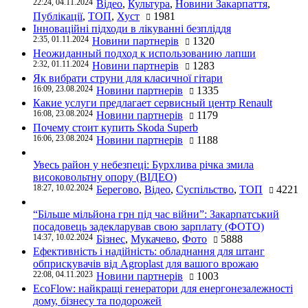
22:24, 04.11.2024
Відео
,
Культура
,
Новини Закарпаття
,
Публікації
,
ТОП
,
Хуст
1981
Інноваційні підходи в лікуванні безпліддя
2:35, 01.11.2024
Новини партнерів
1320
Неожиданный подход к использованию лапши
2:32, 01.11.2024
Новини партнерів
1283
Як вибрати струни для класичної гітари
16:09, 23.08.2024
Новини партнерів
1335
Какие услуги предлагает сервисный центр Renault
16:08, 23.08.2024
Новини партнерів
1179
Почему стоит купить Skoda Superb
16:06, 23.08.2024
Новини партнерів
1188
Увесь район у небезпеці: Бурхлива річка змила
високовольтну опору (ВІДЕО)
18:27, 10.02.2024
Берегово
,
Відео
,
Суспільство
,
ТОП
4221
“Більше мільйона грн під час війни”: Закарпатський
посадовець задекларував свою зарплату (ФОТО)
14:37, 10.02.2024
Бізнес
,
Мукачево
,
Фото
5888
Ефективність і надійність: обладнання для штанг
обприскувачів від Agroplast для вашого врожаю
22:08, 04.11.2023
Новини партнерів
1003
EcoFlow: найкращі генератори для енергонезалежності
дому, бізнесу та подорожей