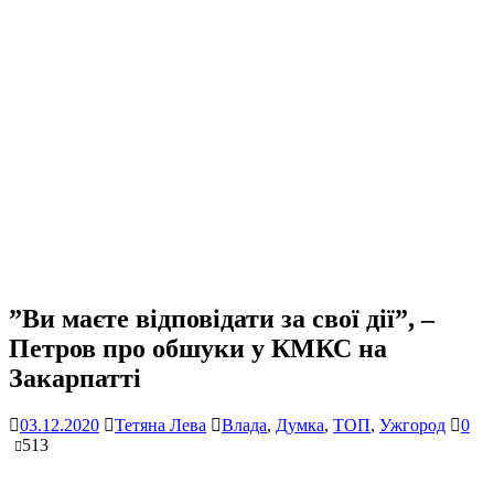
”Ви маєте відповідати за свої дії”, –
Петров про обшуки у КМКС на
Закарпатті
03.12.2020
Тетяна Лева
Влада
,
Думка
,
ТОП
,
Ужгород
0
513