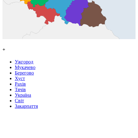
+
Ужгород
Мукачево
Берегово
Хуст
Рахів
Тячів
Україна
Світ
Закарпаття