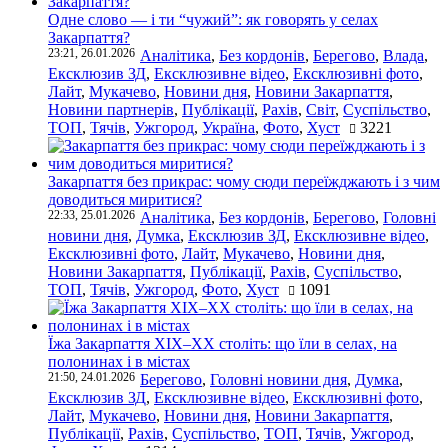
Одне слово — і ти “чужий”: як говорять у селах
Закарпаття?
23:21, 26.01.2026
Аналітика
,
Без кордонів
,
Берегово
,
Влада
,
Ексклюзив ЗД
,
Ексклюзивне відео
,
Ексклюзивні фото
,
Лайт
,
Мукачево
,
Новини дня
,
Новини Закарпаття
,
Новини партнерів
,
Публікації
,
Рахів
,
Світ
,
Суспільство
,
ТОП
,
Тячів
,
Ужгород
,
Україна
,
Фото
,
Хуст
3221
Закарпаття без прикрас: чому сюди переїжджають і з чим
доводиться миритися?
22:33, 25.01.2026
Аналітика
,
Без кордонів
,
Берегово
,
Головні
новини дня
,
Думка
,
Ексклюзив ЗД
,
Ексклюзивне відео
,
Ексклюзивні фото
,
Лайт
,
Мукачево
,
Новини дня
,
Новини Закарпаття
,
Публікації
,
Рахів
,
Суспільство
,
ТОП
,
Тячів
,
Ужгород
,
Фото
,
Хуст
1091
Їжа Закарпаття ХІХ–ХХ століть: що їли в селах, на
полонинах і в містах
21:50, 24.01.2026
Берегово
,
Головні новини дня
,
Думка
,
Ексклюзив ЗД
,
Ексклюзивне відео
,
Ексклюзивні фото
,
Лайт
,
Мукачево
,
Новини дня
,
Новини Закарпаття
,
Публікації
,
Рахів
,
Суспільство
,
ТОП
,
Тячів
,
Ужгород
,