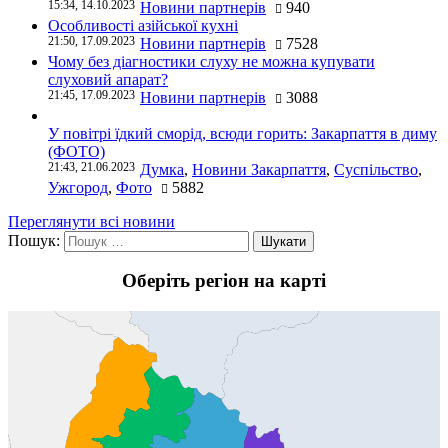
15:34, 14.10.2023
Новини партнерів
940
Особливості азійської кухні
21:50, 17.09.2023
Новини партнерів
7528
Чому без діагностики слуху не можна купувати
слуховий апарат?
21:45, 17.09.2023
Новини партнерів
3088
У повітрі їдкий сморід, всюди горить: Закарпаття в диму
(ФОТО)
21:43, 21.06.2023
Думка
,
Новини Закарпаття
,
Суспільство
,
Ужгород
,
Фото
5882
Переглянути всі новини
Пошук:
Оберіть регіон на карті