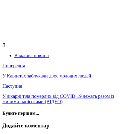
Важлива новина
Попередня
У Карпатах заблукали двоє молодих людей
Наступна
У лікарні тіла померлих від COVID-19 лежать разом із
живими пацієнтами (ВІДЕО)
Будьте першим...
Додайте коментар