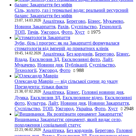
Сіль, золото, газ і термальні води: реальний ресурсний
баланс Закарпаття без міфів
23:07, 14.03.2026
Аналітика
,
Берегово
,
Бізнес
,
Мукачево
,
Новини Закарпаття
,
Рахів
,
Суспільство
,
Технології
,
ТОП
,
Тячів
,
Ужгород
,
Фото
,
Хуст
1975
Зуби, біль і прогрес: як на Закарпатті формувалася
стоматологія від імперій до приватних клінік
19:45, 14.02.2026
Аналітика
,
Без кордонів
,
Берегово
,
Бізнес
,
Влада
,
Ексклюзив ЗД
,
Ексклюзивні фото
,
Лайт
,
Мукачево
,
Новини дня
,
Публікації
,
Суспільство
,
Технології
,
Ужгород
,
Фото
988
Олександр Мавріц — від сільської сцени до указу
Президента: тільки факти
21:38, 07.02.2026
Аналітика
,
Бізнес
,
Головні новини дня
,
Думка
,
Ексклюзив ЗД
,
Ексклюзивне відео
,
Ексклюзивні
фото
,
Культура
,
Лайт
,
Новини дня
,
Новини Закарпаття
,
Суспільство
,
ТОП
,
Ужгород
,
Україна
,
Фото
,
Хуст
2948
Вишиванка Закарпаття: орнамент, який видає село,
походження і соціальний статус
22:23, 06.02.2026
Аналітика
,
Без кордонів
,
Берегово
,
Головні
новини дня
,
Думка
,
Ексклюзив ЗД
,
Ексклюзивне відео
,