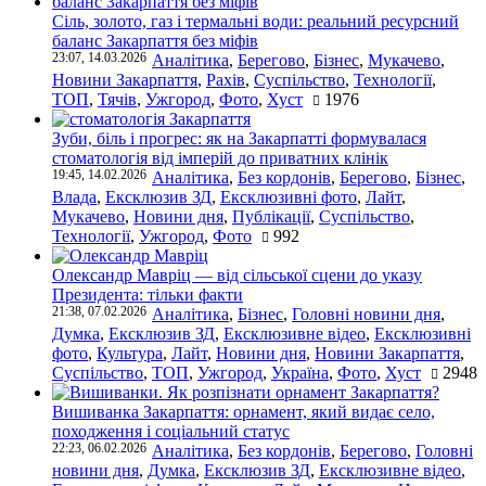
Сіль, золото, газ і термальні води: реальний ресурсний
баланс Закарпаття без міфів
23:07, 14.03.2026
Аналітика
,
Берегово
,
Бізнес
,
Мукачево
,
Новини Закарпаття
,
Рахів
,
Суспільство
,
Технології
,
ТОП
,
Тячів
,
Ужгород
,
Фото
,
Хуст
1976
Зуби, біль і прогрес: як на Закарпатті формувалася
стоматологія від імперій до приватних клінік
19:45, 14.02.2026
Аналітика
,
Без кордонів
,
Берегово
,
Бізнес
,
Влада
,
Ексклюзив ЗД
,
Ексклюзивні фото
,
Лайт
,
Мукачево
,
Новини дня
,
Публікації
,
Суспільство
,
Технології
,
Ужгород
,
Фото
992
Олександр Мавріц — від сільської сцени до указу
Президента: тільки факти
21:38, 07.02.2026
Аналітика
,
Бізнес
,
Головні новини дня
,
Думка
,
Ексклюзив ЗД
,
Ексклюзивне відео
,
Ексклюзивні
фото
,
Культура
,
Лайт
,
Новини дня
,
Новини Закарпаття
,
Суспільство
,
ТОП
,
Ужгород
,
Україна
,
Фото
,
Хуст
2948
Вишиванка Закарпаття: орнамент, який видає село,
походження і соціальний статус
22:23, 06.02.2026
Аналітика
,
Без кордонів
,
Берегово
,
Головні
новини дня
,
Думка
,
Ексклюзив ЗД
,
Ексклюзивне відео
,