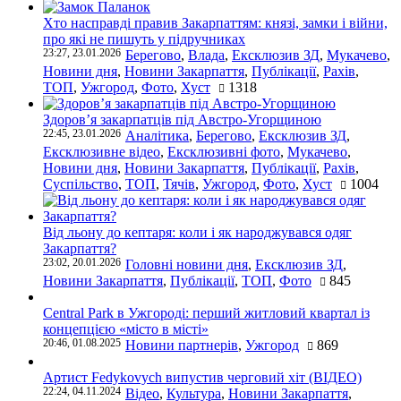
Хто насправді правив Закарпаттям: князі, замки і війни,
про які не пишуть у підручниках
23:27, 23.01.2026
Берегово
,
Влада
,
Ексклюзив ЗД
,
Мукачево
,
Новини дня
,
Новини Закарпаття
,
Публікації
,
Рахів
,
ТОП
,
Ужгород
,
Фото
,
Хуст
1318
Здоров’я закарпатців під Австро-Угорщиною
22:45, 23.01.2026
Аналітика
,
Берегово
,
Ексклюзив ЗД
,
Ексклюзивне відео
,
Ексклюзивні фото
,
Мукачево
,
Новини дня
,
Новини Закарпаття
,
Публікації
,
Рахів
,
Суспільство
,
ТОП
,
Тячів
,
Ужгород
,
Фото
,
Хуст
1004
Від льону до кептаря: коли і як народжувався одяг
Закарпаття?
23:02, 20.01.2026
Головні новини дня
,
Ексклюзив ЗД
,
Новини Закарпаття
,
Публікації
,
ТОП
,
Фото
845
Central Park в Ужгороді: перший житловий квартал із
концепцією «місто в місті»
20:46, 01.08.2025
Новини партнерів
,
Ужгород
869
Артист Fedykovych випустив черговий хіт (ВІДЕО)
22:24, 04.11.2024
Відео
,
Культура
,
Новини Закарпаття
,