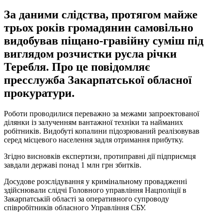
За даними слідства, протягом майже
трьох років громадянин самовільно
видобував піщано-гравійну суміш під
виглядом розчистки русла річки
Теребля. Про це повідомляє
пресслужба Закарпатської обласної
прокуратури.
Роботи проводилися переважно за межами запроектованої
ділянки із залученням вантажної техніки та найманих
робітників. Видобуті копалини підозрюваний реалізовував
серед місцевого населення задля отримання прибутку.
Згідно висновків експертизи, протиправні дії підприємця
завдали державі понад 1 млн грн збитків.
Досудове розслідування у кримінальному провадженні
здійснювали слідчі Головного управління Нацполіції в
Закарпатській області за оперативного супроводу
співробітників обласного Управління СБУ.