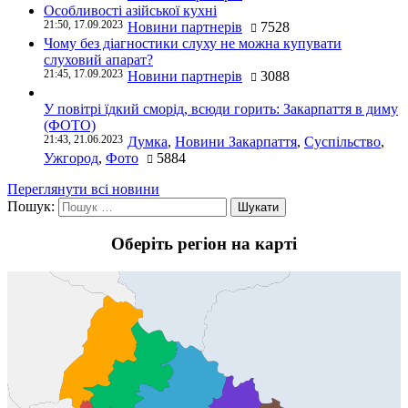
Особливості азійської кухні
21:50, 17.09.2023
Новини партнерів
7528
Чому без діагностики слуху не можна купувати
слуховий апарат?
21:45, 17.09.2023
Новини партнерів
3088
У повітрі їдкий сморід, всюди горить: Закарпаття в диму
(ФОТО)
21:43, 21.06.2023
Думка
,
Новини Закарпаття
,
Суспільство
,
Ужгород
,
Фото
5884
Переглянути всі новини
Пошук:
Оберіть регіон на карті