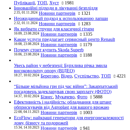
Публікації
,
ТОП
,
Хуст
1981
Інноваційні підходи в лікуванні безпліддя
2:35, 01.11.2024
Новини партнерів
1321
Неожиданный подход к использованию лапши
2:32, 01.11.2024
Новини партнерів
1283
Як вибрати струни для класичної гітари
16:09, 23.08.2024
Новини партнерів
1335
Какие услуги предлагает сервисный центр Renault
16:08, 23.08.2024
Новини партнерів
1179
Почему стоит купить Skoda Superb
16:06, 23.08.2024
Новини партнерів
1188
Увесь район у небезпеці: Бурхлива річка змила
високовольтну опору (ВІДЕО)
18:27, 10.02.2024
Берегово
,
Відео
,
Суспільство
,
ТОП
4221
“Більше мільйона грн під час війни”: Закарпатський
посадовець задекларував свою зарплату (ФОТО)
14:37, 10.02.2024
Бізнес
,
Мукачево
,
Фото
5888
Ефективність і надійність: обладнання для штанг
обприскувачів від Agroplast для вашого врожаю
22:08, 04.11.2023
Новини партнерів
1003
EcoFlow: найкращі генератори для енергонезалежності
дому, бізнесу та подорожей
15:34, 14.10.2023
Новини партнерів
941