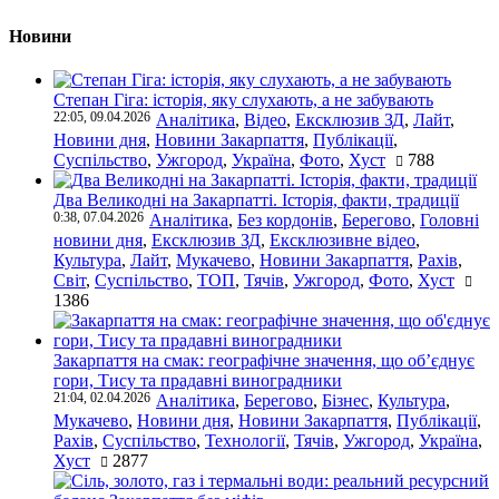
Новини
Степан Гіга: історія, яку слухають, а не забувають
22:05, 09.04.2026
Аналітика
,
Відео
,
Ексклюзив ЗД
,
Лайт
,
Новини дня
,
Новини Закарпаття
,
Публікації
,
Суспільство
,
Ужгород
,
Україна
,
Фото
,
Хуст
788
Два Великодні на Закарпатті. Історія, факти, традиції
0:38, 07.04.2026
Аналітика
,
Без кордонів
,
Берегово
,
Головні
новини дня
,
Ексклюзив ЗД
,
Ексклюзивне відео
,
Культура
,
Лайт
,
Мукачево
,
Новини Закарпаття
,
Рахів
,
Світ
,
Суспільство
,
ТОП
,
Тячів
,
Ужгород
,
Фото
,
Хуст
1386
Закарпаття на смак: географічне значення, що об’єднує
гори, Тису та прадавні виноградники
21:04, 02.04.2026
Аналітика
,
Берегово
,
Бізнес
,
Культура
,
Мукачево
,
Новини дня
,
Новини Закарпаття
,
Публікації
,
Рахів
,
Суспільство
,
Технології
,
Тячів
,
Ужгород
,
Україна
,
Хуст
2877