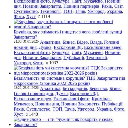
Ексклюзивні фото
,
Культура
,
Лайт
,
Мукачево
,
Новини
дня
,
Новини Закарпаття
,
Новини партнерів
,
Рахів
,
Світ
,
Суспільство
,
Технології
,
ТОП
,
Тячів
,
Ужгород
,
Україна
,
Фото
,
Хуст
1119
Бруківка, яку знімають і нищать: з чого зроблені вулиці
Закарпаття?
21:30, 31.01.2026
Аналітика
,
Бізнес
,
Відео
,
Влада
,
Головні
новини дня
,
Думка
,
Ексклюзив ЗД
,
Ексклюзивне відео
,
Ексклюзивні фото
,
Культура
,
Лайт
,
Мукачево
,
Новини
дня
,
Новини Закарпаття
,
Публікації
,
Технології
,
Ужгород
,
Фото
1033
Бездіяльність чи системна корупція? ТЦК Закарпаття під
мікроскопом (хроніка 2022-2026 років)
23:22, 28.01.2026
Аналітика
,
Без кордонів
,
Берегово
,
Бізнес
,
Головні новини дня
,
Думка
,
Ексклюзив ЗД
,
Ексклюзивне відео
,
Ексклюзивні фото
,
Кримінал
,
Мукачево
,
Новини дня
,
Новини Закарпаття
,
Публікації
,
Рахів
,
Суспільство
,
ТОП
,
Тячів
,
Ужгород
,
Україна
,
Фото
,
Хуст
1440