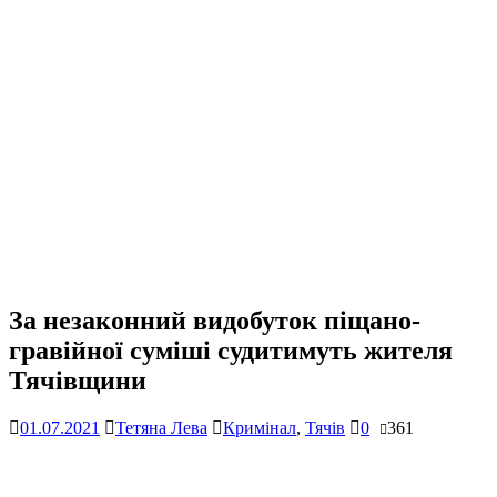
За незаконний видобуток піщано-
гравійної суміші судитимуть жителя
Тячівщини
01.07.2021
Тетяна Лева
Кримінал
,
Тячів
0
361