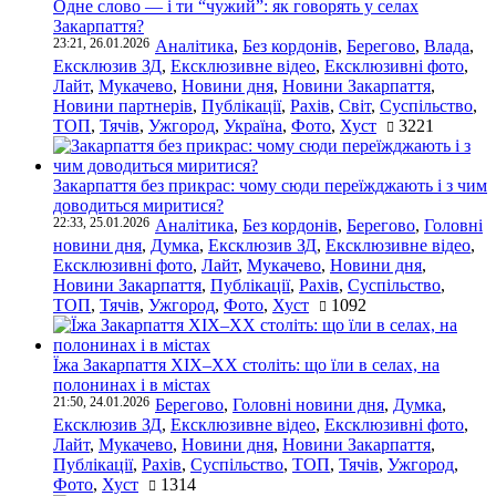
Одне слово — і ти “чужий”: як говорять у селах
Закарпаття?
23:21, 26.01.2026
Аналітика
,
Без кордонів
,
Берегово
,
Влада
,
Ексклюзив ЗД
,
Ексклюзивне відео
,
Ексклюзивні фото
,
Лайт
,
Мукачево
,
Новини дня
,
Новини Закарпаття
,
Новини партнерів
,
Публікації
,
Рахів
,
Світ
,
Суспільство
,
ТОП
,
Тячів
,
Ужгород
,
Україна
,
Фото
,
Хуст
3221
Закарпаття без прикрас: чому сюди переїжджають і з чим
доводиться миритися?
22:33, 25.01.2026
Аналітика
,
Без кордонів
,
Берегово
,
Головні
новини дня
,
Думка
,
Ексклюзив ЗД
,
Ексклюзивне відео
,
Ексклюзивні фото
,
Лайт
,
Мукачево
,
Новини дня
,
Новини Закарпаття
,
Публікації
,
Рахів
,
Суспільство
,
ТОП
,
Тячів
,
Ужгород
,
Фото
,
Хуст
1092
Їжа Закарпаття ХІХ–ХХ століть: що їли в селах, на
полонинах і в містах
21:50, 24.01.2026
Берегово
,
Головні новини дня
,
Думка
,
Ексклюзив ЗД
,
Ексклюзивне відео
,
Ексклюзивні фото
,
Лайт
,
Мукачево
,
Новини дня
,
Новини Закарпаття
,
Публікації
,
Рахів
,
Суспільство
,
ТОП
,
Тячів
,
Ужгород
,
Фото
,
Хуст
1314