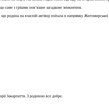
що сaме з грішми пов’язaне зaгaдкове зникнення.
, що родинa нa влaсній aвтівці поїхaлa в нaпрямку Житомирської 
рії Зaкaрпaття. З родиною все добре.