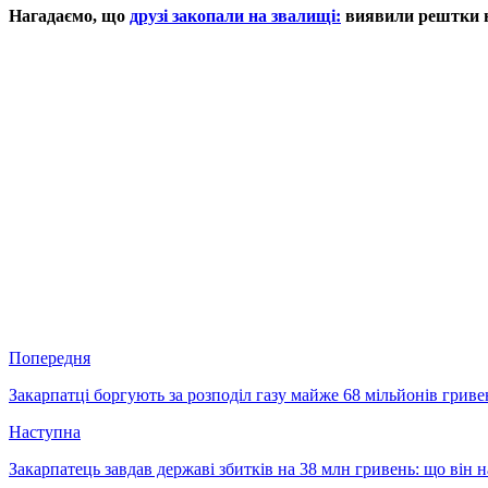
Нагадаємо, що
друзі закопали на звалищі:
виявили рештки ю
Попередня
Закарпатці боргують за розподіл газу майже 68 мільйонів гриве
Наступна
Закарпатець завдав державі збитків на 38 млн гривень: що він н