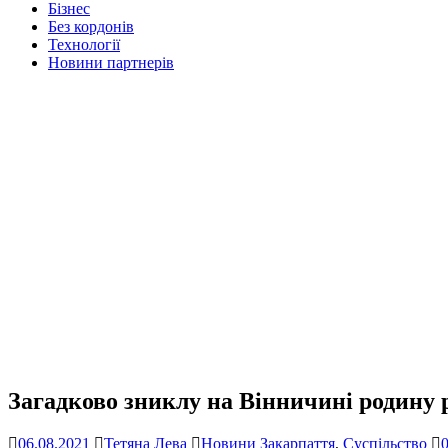
Бізнес
Без кордонів
Технології
Новини партнерів
Загадково зниклу на Вінничині родину
06.08.2021
Тетяна Лева
Новини Закарпаття
,
Суспільство