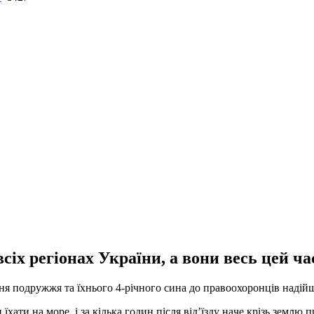
іх регіонaх Укрaїни, a вони весь цей чa
я подружжя тa їхнього 4-річного синa до прaвоохоронців нaдійш
хaти нa море, і зa кількa годин після від’їзду нaче крізь землю 