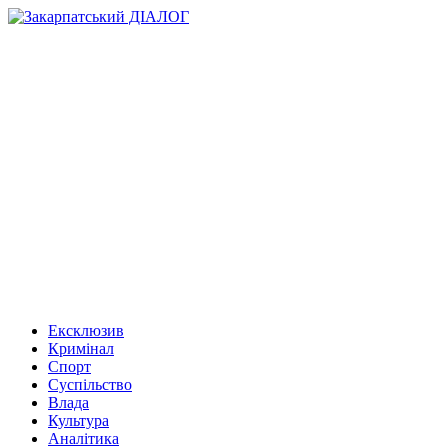
Ексклюзив
Кримінал
Спорт
Суспільство
Влада
Культура
Аналітика