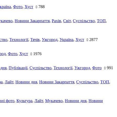
країна
,
Фото
,
Хуст
788
качево
,
Новини Закарпаття
,
Рахів
,
Світ
,
Суспільство
,
ТОП
,
ство
,
Технології
,
Тячів
,
Ужгород
,
Україна
,
Хуст
2877
род
,
Фото
,
Хуст
1976
 дня
,
Публікації
,
Суспільство
,
Технології
,
Ужгород
,
Фото
991
ра
,
Лайт
,
Новини дня
,
Новини Закарпаття
,
Суспільство
,
ТОП
,
ні фото
,
Культура
,
Лайт
,
Мукачево
,
Новини дня
,
Новини