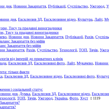
ни дня
,
Новини Закарпаття
,
Публікації
,
Суспільство
,
Ужгород
,
У
овини дня
,
Ексклюзив ЗД
,
Ексклюзивне відео
,
Культура
,
Лайт
,
Му
ори, Тису та прадавні виноградники
чево
,
Новини дня
,
Новини Закарпаття
,
Публікації
,
Рахів
,
Суспіль
ланс Закарпаття без міфів
ни Закарпаття
,
Рахів
,
Суспільство
,
Технології
,
ТОП
,
Тячів
,
Ужго
ологія від імперій до приватних клінік
лада
,
Ексклюзив ЗД
,
Ексклюзивні фото
,
Лайт
,
Мукачево
,
Новини
нта: тільки факти
ка
,
Ексклюзив ЗД
,
Ексклюзивне відео
,
Ексклюзивні фото
,
Культу
ження і соціальний статус
новини дня
,
Думка
,
Ексклюзив ЗД
,
Ексклюзивне відео
,
Ексклюзив
ехнології
,
ТОП
,
Тячів
,
Ужгород
,
Україна
,
Фото
,
Хуст
1119
акарпаття?