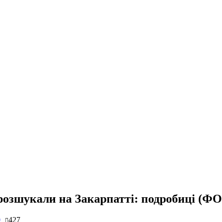
 розшукали на Закарпатті: подробиці (Ф
0
427