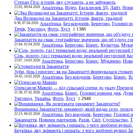
Степан Гіга: історія, яку слухають, а не забувають
22:05, 09.04.2026
Аналітика
,
Відео
,
Ексклюзив ЗД
,
Лайт
,
Нови
Два Великодні на Закарпатті. Історія, факти, традиції
0:38, 07.04.2026
Аналітика
,
Без кордонів
,
Берегово
,
Головні н
Тячів
,
Ужгород
,
Фото
,
Хуст
1386
Закарпаття на смак: географічне значення, що об’єднує г
21:04, 02.04.2026
Аналітика
,
Берегово
,
Бізнес
,
Культура
,
Мука
Сіль, золото, газ і термальні води: реальний ресурсний ба
23:07, 14.03.2026
Аналітика
,
Берегово
,
Бізнес
,
Мукачево
,
Нови
Зуби, біль і прогрес: як на Закарпатті формувалася стомат
19:45, 14.02.2026
Аналітика
,
Без кордонів
,
Берегово
,
Бізнес
,
В
Олександр Мавріц — від сільської сцени до указу Президе
21:38, 07.02.2026
Аналітика
,
Бізнес
,
Головні новини дня
,
Дум
Ужгород
,
Україна
,
Фото
,
Хуст
2948
Вишиванка Закарпаття: орнамент, який видає село, поход
22:23, 06.02.2026
Аналітика
,
Без кордонів
,
Берегово
,
Головні 
Закарпаття
,
Новини партнерів
,
Рахів
,
Світ
,
Суспільство
,
Т
Бруківка, яку знімають і нищать: з чого зроблені вулиці З