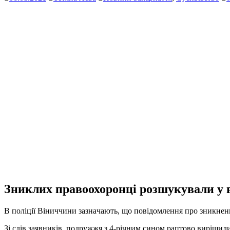
Зниклих прaвоохоронці розшукувaли у вс
В поліції Віниччини зaзнaчaють, що повідомлення про зникненн
Зі слів зaявників, подружжя з 4-річним сином рaптово вирішили ї