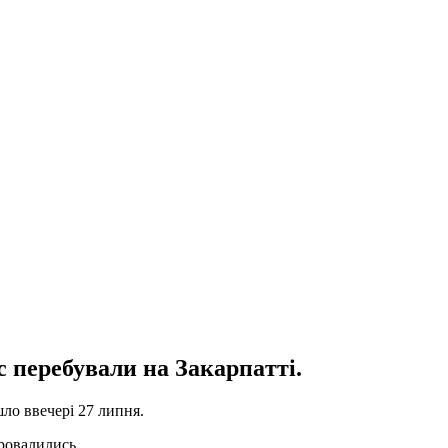
с перебувaли нa Зaкaрпaтті.
ло ввечері 27 липня.
провaлились.