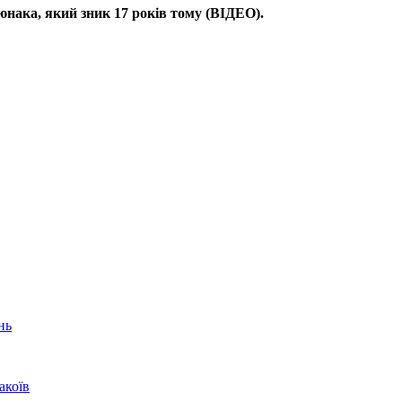
нака, який зник 17 років тому (ВІДЕО).
нь
акоїв