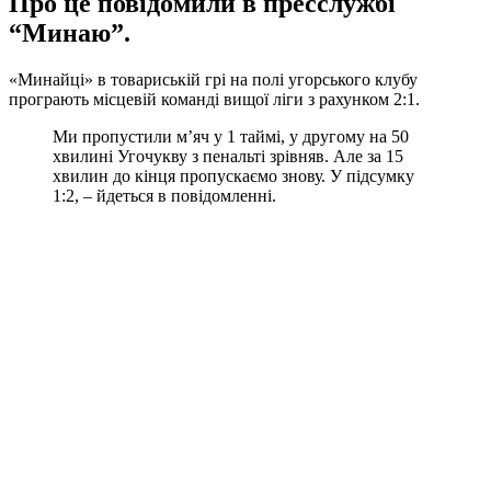
Про це повідомили в пресслужбі
“Минаю”.
«Минайці» в товариській грі на полі угорського клубу
програють місцевій команді вищої ліги з рахунком 2:1.
Ми пропустили м’яч у 1 таймі, у другому на 50
хвилині Угочукву з пенальті зрівняв. Але за 15
хвилин до кінця пропускаємо знову. У підсумку
1:2, – йдеться в повідомленні.