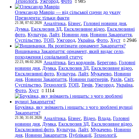
Технології
,
Ужгород
,
Фото
985
Олександр Мавріц — від сільської сцени до указу
Президента: тільки факти
21:38, 07.02.2026
Аналітика
,
Бізнес
,
Головні новини дня
,
Думка
,
Ексклюзив ЗД
,
Ексклюзивне відео
,
Ексклюзивні
фото
,
Культура
,
Лайт
,
Новини дня
,
Новини Закарпаття
,
Суспільство
,
ТОП
,
Ужгород
,
Україна
,
Фото
,
Хуст
2946
Вишиванка Закарпаття: орнамент, який видає село,
походження і соціальний статус
22:23, 06.02.2026
Аналітика
,
Без кордонів
,
Берегово
,
Головні
новини дня
,
Думка
,
Ексклюзив ЗД
,
Ексклюзивне відео
,
Ексклюзивні фото
,
Культура
,
Лайт
,
Мукачево
,
Новини
дня
,
Новини Закарпаття
,
Новини партнерів
,
Рахів
,
Світ
,
Суспільство
,
Технології
,
ТОП
,
Тячів
,
Ужгород
,
Україна
,
Фото
,
Хуст
1114
Бруківка, яку знімають і нищать: з чого зроблені вулиці
Закарпаття?
21:30, 31.01.2026
Аналітика
,
Бізнес
,
Відео
,
Влада
,
Головні
новини дня
,
Думка
,
Ексклюзив ЗД
,
Ексклюзивне відео
,
Ексклюзивні фото
,
Культура
,
Лайт
,
Мукачево
,
Новини
дня
,
Новини Закарпаття
,
Публікації
,
Технології
,