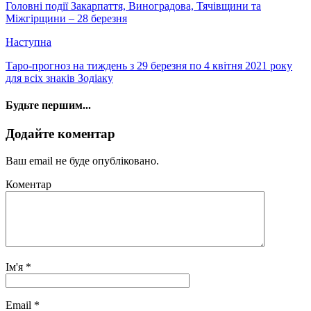
Головні події Закарпаття, Виноградова, Тячівщини та
Міжгірщини – 28 березня
Наступна
Таро-прогноз на тиждень з 29 березня по 4 квітня 2021 року
для всіх знаків Зодіаку
Будьте першим...
Додайте коментар
Ваш email не буде опубліковано.
Коментар
Ім'я
*
Email
*