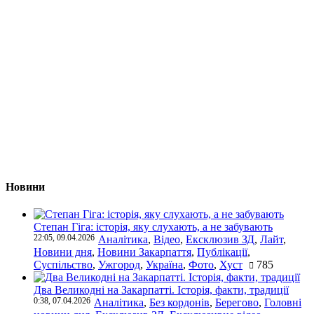
Новини
Степан Гіга: історія, яку слухають, а не забувають
22:05, 09.04.2026
Аналітика
,
Відео
,
Ексклюзив ЗД
,
Лайт
,
Новини дня
,
Новини Закарпаття
,
Публікації
,
Суспільство
,
Ужгород
,
Україна
,
Фото
,
Хуст
785
Два Великодні на Закарпатті. Історія, факти, традиції
0:38, 07.04.2026
Аналітика
,
Без кордонів
,
Берегово
,
Головні