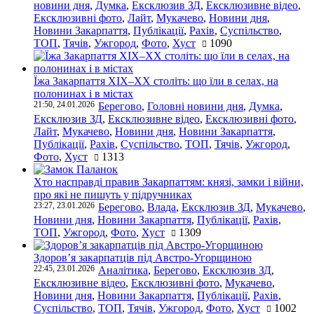
новини дня
,
Думка
,
Ексклюзив ЗД
,
Ексклюзивне відео
,
Ексклюзивні фото
,
Лайт
,
Мукачево
,
Новини дня
,
Новини Закарпаття
,
Публікації
,
Рахів
,
Суспільство
,
ТОП
,
Тячів
,
Ужгород
,
Фото
,
Хуст
1090
Їжа Закарпаття ХІХ–ХХ століть: що їли в селах, на
полонинах і в містах
21:50, 24.01.2026
Берегово
,
Головні новини дня
,
Думка
,
Ексклюзив ЗД
,
Ексклюзивне відео
,
Ексклюзивні фото
,
Лайт
,
Мукачево
,
Новини дня
,
Новини Закарпаття
,
Публікації
,
Рахів
,
Суспільство
,
ТОП
,
Тячів
,
Ужгород
,
Фото
,
Хуст
1313
Хто насправді правив Закарпаттям: князі, замки і війни,
про які не пишуть у підручниках
23:27, 23.01.2026
Берегово
,
Влада
,
Ексклюзив ЗД
,
Мукачево
,
Новини дня
,
Новини Закарпаття
,
Публікації
,
Рахів
,
ТОП
,
Ужгород
,
Фото
,
Хуст
1309
Здоров’я закарпатців під Австро-Угорщиною
22:45, 23.01.2026
Аналітика
,
Берегово
,
Ексклюзив ЗД
,
Ексклюзивне відео
,
Ексклюзивні фото
,
Мукачево
,
Новини дня
,
Новини Закарпаття
,
Публікації
,
Рахів
,
Суспільство
,
ТОП
,
Тячів
,
Ужгород
,
Фото
,
Хуст
1002