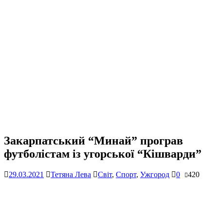
Закарпатський “Минай” програв
футболістам із угорської “Кішварди”
29.03.2021
Тетяна Лева
Світ
,
Спорт
,
Ужгород
0
420