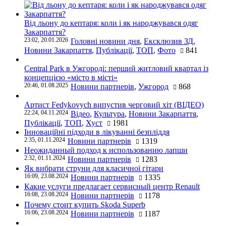
Від льону до кептаря: коли і як народжувався одяг
Закарпаття?
23:02, 20.01.2026
Головні новини дня
,
Ексклюзив ЗД
,
Новини Закарпаття
,
Публікації
,
ТОП
,
Фото
841
Central Park в Ужгороді: перший житловий квартал із
концепцією «місто в місті»
20:46, 01.08.2025
Новини партнерів
,
Ужгород
868
Артист Fedykovych випустив черговий хіт (ВІДЕО)
22:24, 04.11.2024
Відео
,
Культура
,
Новини Закарпаття
,
Публікації
,
ТОП
,
Хуст
1981
Інноваційні підходи в лікуванні безпліддя
2:35, 01.11.2024
Новини партнерів
1319
Неожиданный подход к использованию лапши
2:32, 01.11.2024
Новини партнерів
1283
Як вибрати струни для класичної гітари
16:09, 23.08.2024
Новини партнерів
1335
Какие услуги предлагает сервисный центр Renault
16:08, 23.08.2024
Новини партнерів
1178
Почему стоит купить Skoda Superb
16:06, 23.08.2024
Новини партнерів
1187