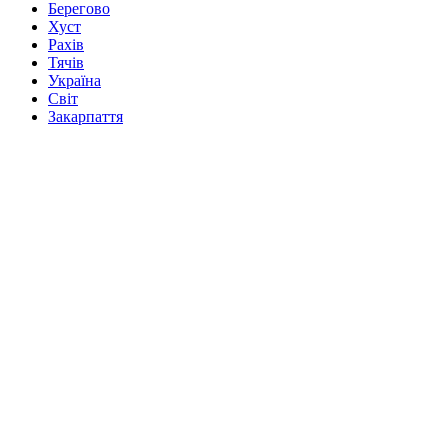
Берегово
Хуст
Рахів
Тячів
Україна
Світ
Закарпаття