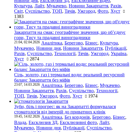
новини дня
,
Ексклюзив ЗД
,
Ексклюзивне відео
,
Культура
,
Лайт
,
Мукачево
,
Новини Закарпаття
,
Рахів
,
Світ
,
Суспільство
,
ТОП
,
Тячів
,
Ужгород
,
Фото
,
Хуст
1383
Закарпаття на смак: географічне значення, що об’єднує
гори, Тису та прадавні виноградники
21:04, 02.04.2026
Аналітика
,
Берегово
,
Бізнес
,
Культура
,
Мукачево
,
Новини дня
,
Новини Закарпаття
,
Публікації
,
Рахів
,
Суспільство
,
Технології
,
Тячів
,
Ужгород
,
Україна
,
Хуст
2874
Сіль, золото, газ і термальні води: реальний ресурсний
баланс Закарпаття без міфів
23:07, 14.03.2026
Аналітика
,
Берегово
,
Бізнес
,
Мукачево
,
Новини Закарпаття
,
Рахів
,
Суспільство
,
Технології
,
ТОП
,
Тячів
,
Ужгород
,
Фото
,
Хуст
1974
Зуби, біль і прогрес: як на Закарпатті формувалася
стоматологія від імперій до приватних клінік
19:45, 14.02.2026
Аналітика
,
Без кордонів
,
Берегово
,
Бізнес
,
Влада
,
Ексклюзив ЗД
,
Ексклюзивні фото
,
Лайт
,
Мукачево
,
Новини дня
,
Публікації
,
Суспільство
,