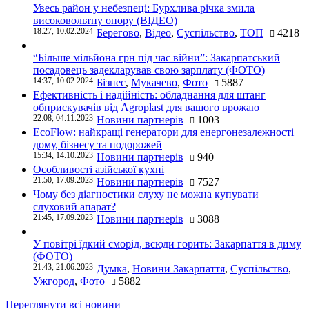
Увесь район у небезпеці: Бурхлива річка змила
високовольтну опору (ВІДЕО)
18:27, 10.02.2024
Берегово
,
Відео
,
Суспільство
,
ТОП
4218
“Більше мільйона грн під час війни”: Закарпатський
посадовець задекларував свою зарплату (ФОТО)
14:37, 10.02.2024
Бізнес
,
Мукачево
,
Фото
5887
Ефективність і надійність: обладнання для штанг
обприскувачів від Agroplast для вашого врожаю
22:08, 04.11.2023
Новини партнерів
1003
EcoFlow: найкращі генератори для енергонезалежності
дому, бізнесу та подорожей
15:34, 14.10.2023
Новини партнерів
940
Особливості азійської кухні
21:50, 17.09.2023
Новини партнерів
7527
Чому без діагностики слуху не можна купувати
слуховий апарат?
21:45, 17.09.2023
Новини партнерів
3088
У повітрі їдкий сморід, всюди горить: Закарпаття в диму
(ФОТО)
21:43, 21.06.2023
Думка
,
Новини Закарпаття
,
Суспільство
,
Ужгород
,
Фото
5882
Переглянути всі новини