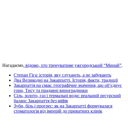
Нагадаємо
, відомо, хто тренуватиме ужгородський “Минай”
.
Степан Гіга: історія, яку слухають, а не забувають
Два Великодні на Закарпатті. Історія, факти, традиції
Закарпаття на смак: географічне значення, що об’єднує
гори, Тису та прадавні виноградники
Сіль, золото, газ і термальні води: реальний ресурсний
баланс Закарпаття без міфів
Зуби, біль і прогрес: як на Закарпатті формувалася
стоматологія від імперій до приватних клінік