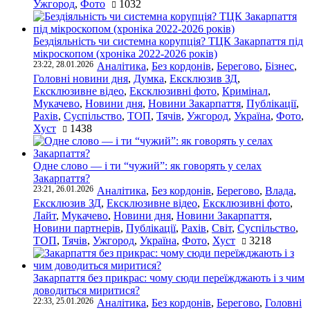
Ужгород
,
Фото
1032
Бездіяльність чи системна корупція? ТЦК Закарпаття під
мікроскопом (хроніка 2022-2026 років)
23:22, 28.01.2026
Аналітика
,
Без кордонів
,
Берегово
,
Бізнес
,
Головні новини дня
,
Думка
,
Ексклюзив ЗД
,
Ексклюзивне відео
,
Ексклюзивні фото
,
Кримінал
,
Мукачево
,
Новини дня
,
Новини Закарпаття
,
Публікації
,
Рахів
,
Суспільство
,
ТОП
,
Тячів
,
Ужгород
,
Україна
,
Фото
,
Хуст
1438
Одне слово — і ти “чужий”: як говорять у селах
Закарпаття?
23:21, 26.01.2026
Аналітика
,
Без кордонів
,
Берегово
,
Влада
,
Ексклюзив ЗД
,
Ексклюзивне відео
,
Ексклюзивні фото
,
Лайт
,
Мукачево
,
Новини дня
,
Новини Закарпаття
,
Новини партнерів
,
Публікації
,
Рахів
,
Світ
,
Суспільство
,
ТОП
,
Тячів
,
Ужгород
,
Україна
,
Фото
,
Хуст
3218
Закарпаття без прикрас: чому сюди переїжджають і з чим
доводиться миритися?
22:33, 25.01.2026
Аналітика
,
Без кордонів
,
Берегово
,
Головні