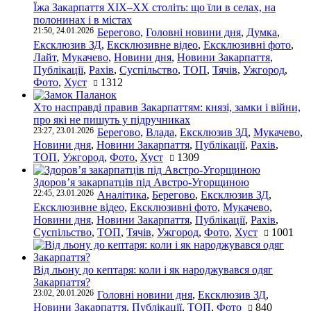
Їжа Закарпаття ХІХ–ХХ століть: що їли в селах, на
полонинах і в містах
21:50, 24.01.2026
Берегово
,
Головні новини дня
,
Думка
,
Ексклюзив ЗД
,
Ексклюзивне відео
,
Ексклюзивні фото
,
Лайт
,
Мукачево
,
Новини дня
,
Новини Закарпаття
,
Публікації
,
Рахів
,
Суспільство
,
ТОП
,
Тячів
,
Ужгород
,
Фото
,
Хуст
1312
Хто насправді правив Закарпаттям: князі, замки і війни,
про які не пишуть у підручниках
23:27, 23.01.2026
Берегово
,
Влада
,
Ексклюзив ЗД
,
Мукачево
,
Новини дня
,
Новини Закарпаття
,
Публікації
,
Рахів
,
ТОП
,
Ужгород
,
Фото
,
Хуст
1309
Здоров’я закарпатців під Австро-Угорщиною
22:45, 23.01.2026
Аналітика
,
Берегово
,
Ексклюзив ЗД
,
Ексклюзивне відео
,
Ексклюзивні фото
,
Мукачево
,
Новини дня
,
Новини Закарпаття
,
Публікації
,
Рахів
,
Суспільство
,
ТОП
,
Тячів
,
Ужгород
,
Фото
,
Хуст
1001
Від льону до кептаря: коли і як народжувався одяг
Закарпаття?
23:02, 20.01.2026
Головні новини дня
,
Ексклюзив ЗД
,
Новини Закарпаття
,
Публікації
,
ТОП
,
Фото
840