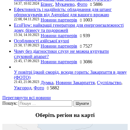
14:37, 10.02.2024
Бізнес
,
Мукачево
,
Фото
5886
Ефективність і надійність: обладнання для штанг
обприскувачів від Agroplast для вашого врожаю
22:08, 04.11.2023
Новини партнерів
1003
EcoFlow: найкращі генератори для енергонезалежності
дому, бізнесу та подорожей
15:34, 14.10.2023
Новини партнерів
939
Особливості азійської кухні
21:50, 17.09.2023
Новини партнерів
7527
Чому без діагностики слуху не можна купувати
слуховий апарат?
21:45, 17.09.2023
Новини партнерів
3086
У повітрі їдкий сморід, всюди горить: Закарпаття в диму
(ФОТО)
21:43, 21.06.2023
Думка
,
Новини Закарпаття
,
Суспільство
,
Ужгород
,
Фото
5882
Переглянути всі новини
Пошук:
Оберіть регіон на карті