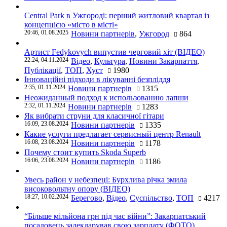
Central Park в Ужгороді: перший житловий квартал із
концепцією «місто в місті»
20:46, 01.08.2025
Новини партнерів
,
Ужгород
864
Артист Fedykovych випустив черговий хіт (ВІДЕО)
22:24, 04.11.2024
Відео
,
Культура
,
Новини Закарпаття
,
Публікації
,
ТОП
,
Хуст
1980
Інноваційні підходи в лікуванні безпліддя
2:35, 01.11.2024
Новини партнерів
1315
Неожиданный подход к использованию лапши
2:32, 01.11.2024
Новини партнерів
1283
Як вибрати струни для класичної гітари
16:09, 23.08.2024
Новини партнерів
1335
Какие услуги предлагает сервисный центр Renault
16:08, 23.08.2024
Новини партнерів
1178
Почему стоит купить Skoda Superb
16:06, 23.08.2024
Новини партнерів
1186
Увесь район у небезпеці: Бурхлива річка змила
високовольтну опору (ВІДЕО)
18:27, 10.02.2024
Берегово
,
Відео
,
Суспільство
,
ТОП
4217
“Більше мільйона грн під час війни”: Закарпатський
посадовець задекларував свою зарплату (ФОТО)