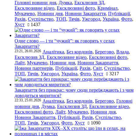
Головні новини дня
,
Думка
,
Ексклюзив ЗД
,
Ексклюзивне відео
,
Ексклюзивні фото
,
Кримінал
,
Мукачево
,
Новини дня
,
Новини Закарпаття
,
Публікації
,
Рахів
,
Суспільство
,
ТОП
,
Тячів
,
Ужгород
,
Україна
,
Фото
,
Хуст
1437
Одне слово — і ти “чужий”: як говорять у селах
Закарпаття?
23:21, 26.01.2026
Аналітика
,
Без кордонів
,
Берегово
,
Влада
,
Ексклюзив ЗД
,
Ексклюзивне відео
,
Ексклюзивні фото
,
Лайт
,
Мукачево
,
Новини дня
,
Новини Закарпаття
,
Новини партнерів
,
Публікації
,
Рахів
,
Світ
,
Суспільство
,
ТОП
,
Тячів
,
Ужгород
,
Україна
,
Фото
,
Хуст
3217
Закарпаття без прикрас: чому сюди переїжджають і з чим
доводиться миритися?
22:33, 25.01.2026
Аналітика
,
Без кордонів
,
Берегово
,
Головні
новини дня
,
Думка
,
Ексклюзив ЗД
,
Ексклюзивне відео
,
Ексклюзивні фото
,
Лайт
,
Мукачево
,
Новини дня
,
Новини Закарпаття
,
Публікації
,
Рахів
,
Суспільство
,
ТОП
,
Тячів
,
Ужгород
,
Фото
,
Хуст
1090