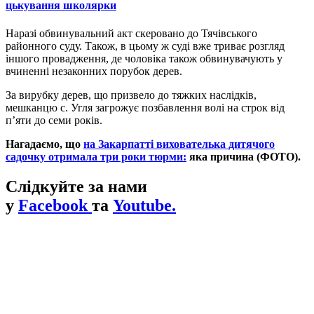
цькування школярки
Наразі обвинувальний акт скеровано до Тячівського
районного суду. Також, в цьому ж суді вже триває розгляд
іншого провадження, де чоловіка також обвинувачують у
вчиненні незаконних порубок дерев.
За вирубку дерев, що призвело до тяжких наслідків,
мешканцю с. Угля загрожує позбавлення волі на строк від
п’яти до семи років.
Нагадаємо, що
на Закарпатті вихователька дитячого
садочку отримала три роки тюрми:
яка причина (ФОТО).
Слідкуйте за нами
у
Facebook
та
Youtube.