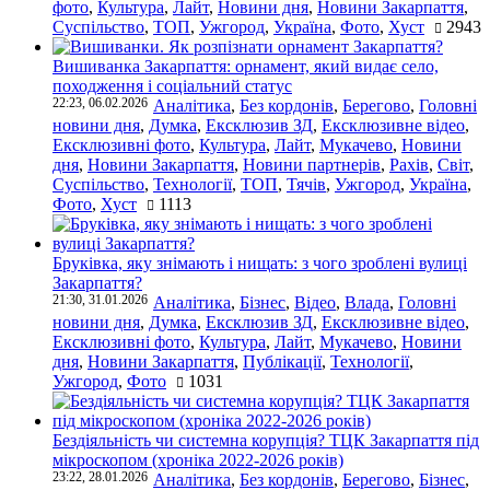
фото
,
Культура
,
Лайт
,
Новини дня
,
Новини Закарпаття
,
Суспільство
,
ТОП
,
Ужгород
,
Україна
,
Фото
,
Хуст
2943
Вишиванка Закарпаття: орнамент, який видає село,
походження і соціальний статус
22:23, 06.02.2026
Аналітика
,
Без кордонів
,
Берегово
,
Головні
новини дня
,
Думка
,
Ексклюзив ЗД
,
Ексклюзивне відео
,
Ексклюзивні фото
,
Культура
,
Лайт
,
Мукачево
,
Новини
дня
,
Новини Закарпаття
,
Новини партнерів
,
Рахів
,
Світ
,
Суспільство
,
Технології
,
ТОП
,
Тячів
,
Ужгород
,
Україна
,
Фото
,
Хуст
1113
Бруківка, яку знімають і нищать: з чого зроблені вулиці
Закарпаття?
21:30, 31.01.2026
Аналітика
,
Бізнес
,
Відео
,
Влада
,
Головні
новини дня
,
Думка
,
Ексклюзив ЗД
,
Ексклюзивне відео
,
Ексклюзивні фото
,
Культура
,
Лайт
,
Мукачево
,
Новини
дня
,
Новини Закарпаття
,
Публікації
,
Технології
,
Ужгород
,
Фото
1031
Бездіяльність чи системна корупція? ТЦК Закарпаття під
мікроскопом (хроніка 2022-2026 років)
23:22, 28.01.2026
Аналітика
,
Без кордонів
,
Берегово
,
Бізнес
,