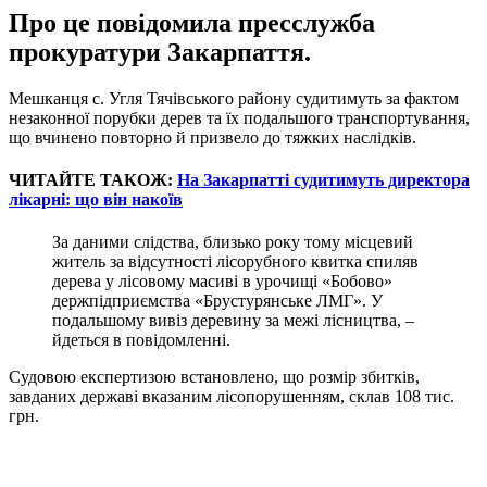
Про це повідомила пресслужба
прокуратури Закарпаття.
Мешканця с. Угля Тячівського району судитимуть за фактом
незаконної порубки дерев та їх подальшого транспортування,
що вчинено повторно й призвело до тяжких наслідків.
ЧИТАЙТЕ ТАКОЖ:
На Закарпатті судитимуть директора
лікарні: що він накоїв
За даними слідства, близько року тому місцевий
житель за відсутності лісорубного квитка спиляв
дерева у лісовому масиві в урочищі «Бобово»
держпідприємства «Брустурянське ЛМГ». У
подальшому вивіз деревину за межі лісництва, –
йдеться в повідомленні.
Судовою експертизою встановлено, що розмір збитків,
завданих державі вказаним лісопорушенням, склав 108 тис.
грн.