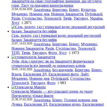
Закарпаття на смак: географічне значення, що об’єднує
гори, Тису та прадавні виноградники
21:04, 02.04.2026
Аналітика
,
Берегово
,
Бізнес
,
Культура
,
Мукачево
,
Новини дня
,
Новини Закарпаття
,
Публікації
,
Рахів
,
Суспільство
,
Технології
,
Тячів
,
Ужгород
,
Україна
,
Хуст
2871
Сіль, золото, газ і термальні води: реальний ресурсний
баланс Закарпаття без міфів
23:07, 14.03.2026
Аналітика
,
Берегово
,
Бізнес
,
Мукачево
,
Новини Закарпаття
,
Рахів
,
Суспільство
,
Технології
,
ТОП
,
Тячів
,
Ужгород
,
Фото
,
Хуст
1973
Зуби, біль і прогрес: як на Закарпатті формувалася
стоматологія від імперій до приватних клінік
19:45, 14.02.2026
Аналітика
,
Без кордонів
,
Берегово
,
Бізнес
,
Влада
,
Ексклюзив ЗД
,
Ексклюзивні фото
,
Лайт
,
Мукачево
,
Новини дня
,
Публікації
,
Суспільство
,
Технології
,
Ужгород
,
Фото
983
Олександр Мавріц — від сільської сцени до указу
Президента: тільки факти
21:38, 07.02.2026
Аналітика
,
Бізнес
,
Головні новини дня
,
Думка
,
Ексклюзив ЗД
,
Ексклюзивне відео
,
Ексклюзивні