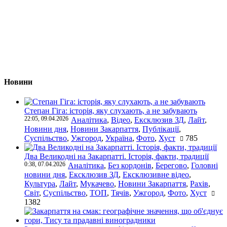
Новини
Степан Гіга: історія, яку слухають, а не забувають
22:05, 09.04.2026
Аналітика
,
Відео
,
Ексклюзив ЗД
,
Лайт
,
Новини дня
,
Новини Закарпаття
,
Публікації
,
Суспільство
,
Ужгород
,
Україна
,
Фото
,
Хуст
785
Два Великодні на Закарпатті. Історія, факти, традиції
0:38, 07.04.2026
Аналітика
,
Без кордонів
,
Берегово
,
Головні
новини дня
,
Ексклюзив ЗД
,
Ексклюзивне відео
,
Культура
,
Лайт
,
Мукачево
,
Новини Закарпаття
,
Рахів
,
Світ
,
Суспільство
,
ТОП
,
Тячів
,
Ужгород
,
Фото
,
Хуст
1382