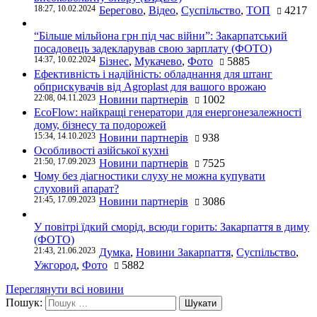
18:27, 10.02.2024
Берегово
,
Відео
,
Суспільство
,
ТОП
4217
“Більше мільйона грн під час війни”: Закарпатський
посадовець задекларував свою зарплату (ФОТО)
14:37, 10.02.2024
Бізнес
,
Мукачево
,
Фото
5885
Ефективність і надійність: обладнання для штанг
обприскувачів від Agroplast для вашого врожаю
22:08, 04.11.2023
Новини партнерів
1002
EcoFlow: найкращі генератори для енергонезалежності
дому, бізнесу та подорожей
15:34, 14.10.2023
Новини партнерів
938
Особливості азійської кухні
21:50, 17.09.2023
Новини партнерів
7525
Чому без діагностики слуху не можна купувати
слуховий апарат?
21:45, 17.09.2023
Новини партнерів
3086
У повітрі їдкий сморід, всюди горить: Закарпаття в диму
(ФОТО)
21:43, 21.06.2023
Думка
,
Новини Закарпаття
,
Суспільство
,
Ужгород
,
Фото
5882
Переглянути всі новини
Пошук: