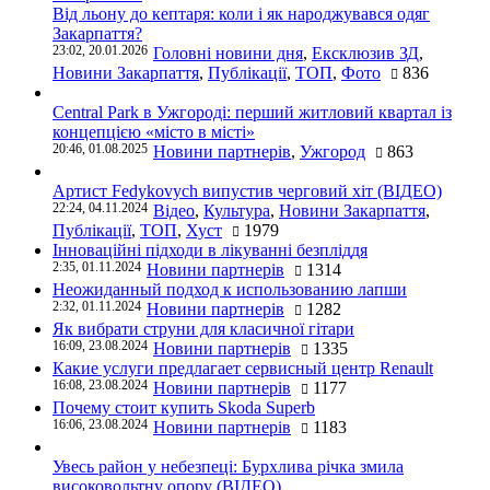
Від льону до кептаря: коли і як народжувався одяг
Закарпаття?
23:02, 20.01.2026
Головні новини дня
,
Ексклюзив ЗД
,
Новини Закарпаття
,
Публікації
,
ТОП
,
Фото
836
Central Park в Ужгороді: перший житловий квартал із
концепцією «місто в місті»
20:46, 01.08.2025
Новини партнерів
,
Ужгород
863
Артист Fedykovych випустив черговий хіт (ВІДЕО)
22:24, 04.11.2024
Відео
,
Культура
,
Новини Закарпаття
,
Публікації
,
ТОП
,
Хуст
1979
Інноваційні підходи в лікуванні безпліддя
2:35, 01.11.2024
Новини партнерів
1314
Неожиданный подход к использованию лапши
2:32, 01.11.2024
Новини партнерів
1282
Як вибрати струни для класичної гітари
16:09, 23.08.2024
Новини партнерів
1335
Какие услуги предлагает сервисный центр Renault
16:08, 23.08.2024
Новини партнерів
1177
Почему стоит купить Skoda Superb
16:06, 23.08.2024
Новини партнерів
1183
Увесь район у небезпеці: Бурхлива річка змила
високовольтну опору (ВІДЕО)