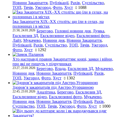
Новини Закарпаття
,
Публікації
,
Рахів
,
Суспільство
,
ТОП
,
Тячів
,
Ужгород
,
Фото
,
Хуст
1088
Їжа Закарпаття ХІХ–ХХ століть: що їли в селах, на
полонинах і в містах
21:50, 24.01.2026
Берегово
,
Головні новини дня
,
Думка
,
Ексклюзив ЗД
,
Ексклюзивне відео
,
Ексклюзивні фото
,
Лайт
,
Мукачево
,
Новини дня
,
Новини Закарпаття
,
Публікації
,
Рахів
,
Суспільство
,
ТОП
,
Тячів
,
Ужгород
,
Фото
,
Хуст
1292
Хто насправді правив Закарпаттям: князі, замки і війни,
про які не пишуть у підручниках
23:27, 23.01.2026
Берегово
,
Влада
,
Ексклюзив ЗД
,
Мукачево
,
Новини дня
,
Новини Закарпаття
,
Публікації
,
Рахів
,
ТОП
,
Ужгород
,
Фото
,
Хуст
1302
Здоров’я закарпатців під Австро-Угорщиною
22:45, 23.01.2026
Аналітика
,
Берегово
,
Ексклюзив ЗД
,
Ексклюзивне відео
,
Ексклюзивні фото
,
Мукачево
,
Новини дня
,
Новини Закарпаття
,
Публікації
,
Рахів
,
Суспільство
,
ТОП
,
Тячів
,
Ужгород
,
Фото
,
Хуст
1000