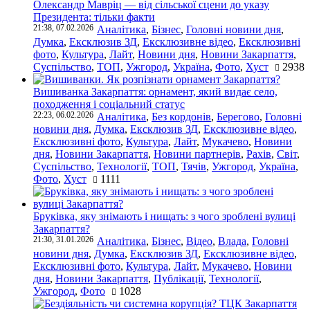
Олександр Мавріц — від сільської сцени до указу
Президента: тільки факти
21:38, 07.02.2026
Аналітика
,
Бізнес
,
Головні новини дня
,
Думка
,
Ексклюзив ЗД
,
Ексклюзивне відео
,
Ексклюзивні
фото
,
Культура
,
Лайт
,
Новини дня
,
Новини Закарпаття
,
Суспільство
,
ТОП
,
Ужгород
,
Україна
,
Фото
,
Хуст
2938
Вишиванка Закарпаття: орнамент, який видає село,
походження і соціальний статус
22:23, 06.02.2026
Аналітика
,
Без кордонів
,
Берегово
,
Головні
новини дня
,
Думка
,
Ексклюзив ЗД
,
Ексклюзивне відео
,
Ексклюзивні фото
,
Культура
,
Лайт
,
Мукачево
,
Новини
дня
,
Новини Закарпаття
,
Новини партнерів
,
Рахів
,
Світ
,
Суспільство
,
Технології
,
ТОП
,
Тячів
,
Ужгород
,
Україна
,
Фото
,
Хуст
1111
Бруківка, яку знімають і нищать: з чого зроблені вулиці
Закарпаття?
21:30, 31.01.2026
Аналітика
,
Бізнес
,
Відео
,
Влада
,
Головні
новини дня
,
Думка
,
Ексклюзив ЗД
,
Ексклюзивне відео
,
Ексклюзивні фото
,
Культура
,
Лайт
,
Мукачево
,
Новини
дня
,
Новини Закарпаття
,
Публікації
,
Технології
,
Ужгород
,
Фото
1028