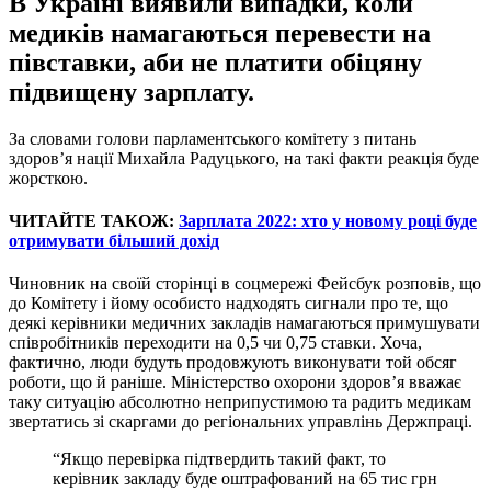
В Україні виявили випадки, коли
медиків намагаються перевести на
півставки, аби не платити обіцяну
підвищену зарплату.
За словами голови парламентського комітету з питань
здоров’я нації Михайла Радуцького, на такі факти реакція буде
жорсткою.
ЧИТАЙТЕ ТАКОЖ:
Зарплата 2022: хто у новому році буде
отримувати більший дохід
Чиновник на своїй сторінці в соцмережі Фейсбук розповів, що
до Комітету і йому особисто надходять сигнали про те, що
деякі керівники медичних закладів намагаються примушувати
співробітників переходити на 0,5 чи 0,75 ставки. Хоча,
фактично, люди будуть продовжують виконувати той обсяг
роботи, що й раніше. Міністерство охорони здоров’я вважає
таку ситуацію абсолютно неприпустимою та радить медикам
звертатись зі скаргами до регіональних управлінь Держпраці.
“Якщо перевірка підтвердить такий факт, то
керівник закладу буде оштрафований на 65 тис грн