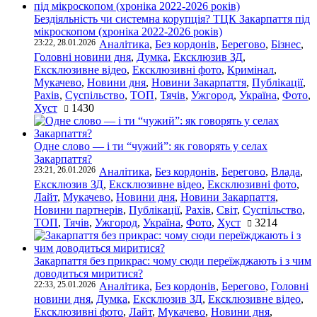
Бездіяльність чи системна корупція? ТЦК Закарпаття під
мікроскопом (хроніка 2022-2026 років)
23:22, 28.01.2026
Аналітика
,
Без кордонів
,
Берегово
,
Бізнес
,
Головні новини дня
,
Думка
,
Ексклюзив ЗД
,
Ексклюзивне відео
,
Ексклюзивні фото
,
Кримінал
,
Мукачево
,
Новини дня
,
Новини Закарпаття
,
Публікації
,
Рахів
,
Суспільство
,
ТОП
,
Тячів
,
Ужгород
,
Україна
,
Фото
,
Хуст
1430
Одне слово — і ти “чужий”: як говорять у селах
Закарпаття?
23:21, 26.01.2026
Аналітика
,
Без кордонів
,
Берегово
,
Влада
,
Ексклюзив ЗД
,
Ексклюзивне відео
,
Ексклюзивні фото
,
Лайт
,
Мукачево
,
Новини дня
,
Новини Закарпаття
,
Новини партнерів
,
Публікації
,
Рахів
,
Світ
,
Суспільство
,
ТОП
,
Тячів
,
Ужгород
,
Україна
,
Фото
,
Хуст
3214
Закарпаття без прикрас: чому сюди переїжджають і з чим
доводиться миритися?
22:33, 25.01.2026
Аналітика
,
Без кордонів
,
Берегово
,
Головні
новини дня
,
Думка
,
Ексклюзив ЗД
,
Ексклюзивне відео
,
Ексклюзивні фото
,
Лайт
,
Мукачево
,
Новини дня
,