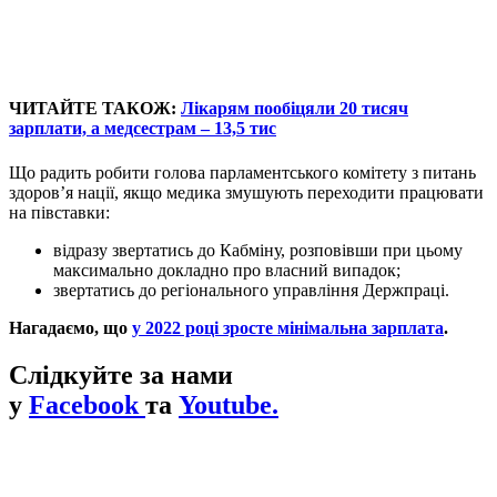
ЧИТАЙТЕ ТАКОЖ:
Лікарям пообіцяли 20 тисяч
зарплати, а медсестрам – 13,5 тис
Що радить робити голова парламентського комітету з питань
здоров’я нації, якщо медика змушують переходити працювати
на півставки:
відразу звертатись до Кабміну, розповівши при цьому
максимально докладно про власний випадок;
звертатись до регіонального управління Держпраці.
Нагадаємо, що
у 2022 році зросте мінімальна зарплата
.
Слідкуйте за нами
у
Facebook
та
Youtube.