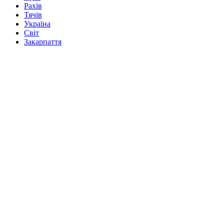
Рахів
Тячів
Україна
Світ
Закарпаття