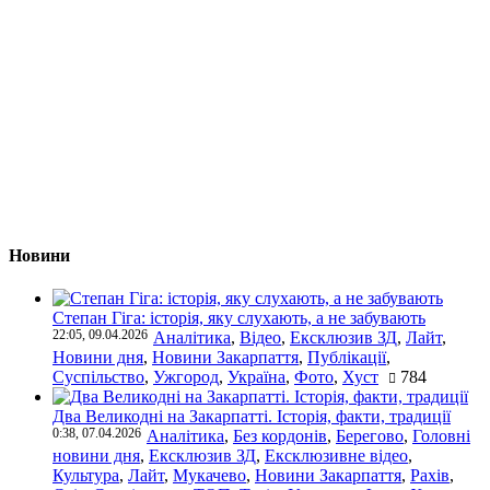
Новини
Степан Гіга: історія, яку слухають, а не забувають
22:05, 09.04.2026
Аналітика
,
Відео
,
Ексклюзив ЗД
,
Лайт
,
Новини дня
,
Новини Закарпаття
,
Публікації
,
Суспільство
,
Ужгород
,
Україна
,
Фото
,
Хуст
784
Два Великодні на Закарпатті. Історія, факти, традиції
0:38, 07.04.2026
Аналітика
,
Без кордонів
,
Берегово
,
Головні
новини дня
,
Ексклюзив ЗД
,
Ексклюзивне відео
,
Культура
,
Лайт
,
Мукачево
,
Новини Закарпаття
,
Рахів
,