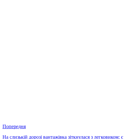
Попередня
На слизькій дорозі вантажівка зіткнулася з легковиком: є