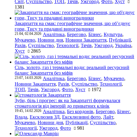
Світ
,
Суспільство
,
ТОП
,
Тячів
,
Ужгород
,
Фото
,
Хуст
1381
Закарпаття на смак: географічне значення, що об’єднує
гори, Тису та прадавні виноградники
21:04, 02.04.2026
Аналітика
,
Берегово
,
Бізнес
,
Культура
,
Мукачево
,
Новини дня
,
Новини Закарпаття
,
Публікації
,
Рахів
,
Суспільство
,
Технології
,
Тячів
,
Ужгород
,
Україна
,
Хуст
2865
Сіль, золото, газ і термальні води: реальний ресурсний
баланс Закарпаття без міфів
23:07, 14.03.2026
Аналітика
,
Берегово
,
Бізнес
,
Мукачево
,
Новини Закарпаття
,
Рахів
,
Суспільство
,
Технології
,
ТОП
,
Тячів
,
Ужгород
,
Фото
,
Хуст
1972
Зуби, біль і прогрес: як на Закарпатті формувалася
стоматологія від імперій до приватних клінік
19:45, 14.02.2026
Аналітика
,
Без кордонів
,
Берегово
,
Бізнес
,
Влада
,
Ексклюзив ЗД
,
Ексклюзивні фото
,
Лайт
,
Мукачево
,
Новини дня
,
Публікації
,
Суспільство
,
Технології
,
Ужгород
,
Фото
981